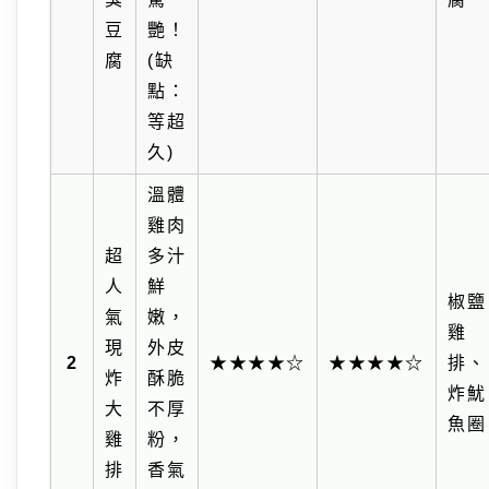
豆
艷！
腐
(缺
點：
等超
久)
溫體
雞肉
超
多汁
人
鮮
椒鹽
氣
嫩，
雞
現
外皮
2
★★★★☆
★★★★☆
排、
炸
酥脆
炸魷
大
不厚
魚圈
雞
粉，
排
香氣