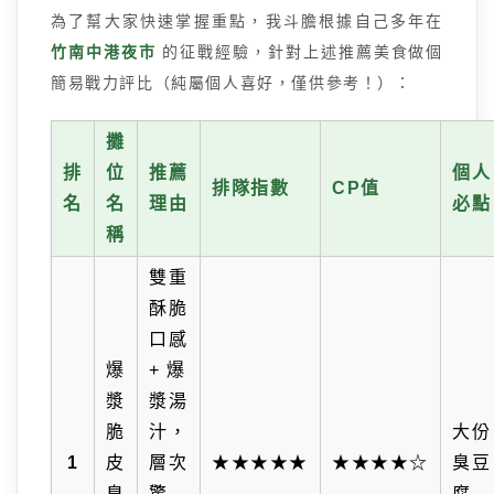
為了幫大家快速掌握重點，我斗膽根據自己多年在
竹南中港夜市
的征戰經驗，針對上述推薦美食做個
簡易戰力評比（純屬個人喜好，僅供參考！）：
攤
排
位
推薦
個人
排隊指數
CP值
名
名
理由
必點
稱
雙重
酥脆
口感
爆
+ 爆
漿
漿湯
脆
汁，
大份
1
皮
層次
★★★★★
★★★★☆
臭豆
臭
驚
腐