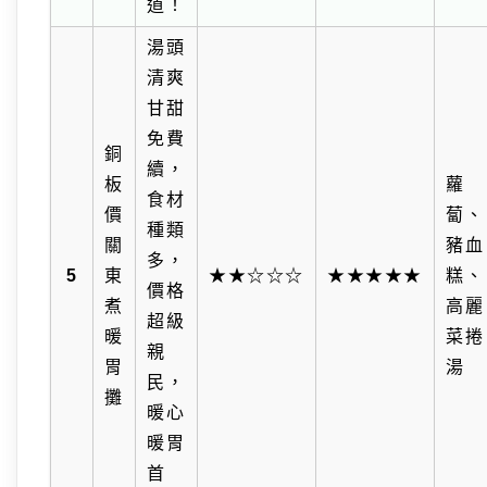
道！
湯頭
清爽
甘甜
免費
銅
續，
板
蘿
食材
價
蔔、
種類
關
豬血
多，
5
東
★★☆☆☆
★★★★★
糕、
價格
煮
高麗
超級
暖
菜捲
親
胃
湯
民，
攤
暖心
暖胃
首