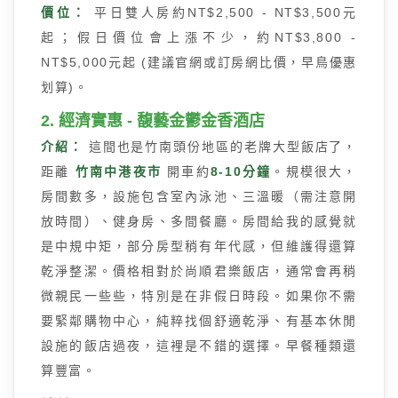
價位：
平日雙人房約NT$2,500 - NT$3,500元
起；假日價位會上漲不少，約NT$3,800 -
NT$5,000元起 (建議官網或訂房網比價，早鳥優惠
划算)。
2. 經濟實惠 - 馥藝金鬱金香酒店
介紹：
這間也是竹南頭份地區的老牌大型飯店了，
距離
竹南中港夜市
開車約
8-10分鐘
。規模很大，
房間數多，設施包含室內泳池、三溫暖（需注意開
放時間）、健身房、多間餐廳。房間給我的感覺就
是中規中矩，部分房型稍有年代感，但維護得還算
乾淨整潔。價格相對於尚順君樂飯店，通常會再稍
微親民一些些，特別是在非假日時段。如果你不需
要緊鄰購物中心，純粹找個舒適乾淨、有基本休閒
設施的飯店過夜，這裡是不錯的選擇。早餐種類還
算豐富。