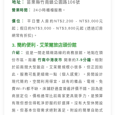
地址：
苗栗縣竹南鎮公園路106號
營業時間：
24小時櫃檯服務。
價位：
平日雙人房約NT$2,200 - NT$3,000元
起；假日約NT$3,000 - NT$3,800元起 (透過訂房
網常有折扣)。
3. 簡約便利 - 艾茉爾旅店頭份館
介紹：
這是一間走精緻路線的商務旅館，地點在頭
份市區，距離
竹南中港夜市
開車約
7-9分鐘
。相對
於前兩間大型飯店，艾茉爾規模小很多，但正因如
此，服務可能更細緻一點（個人感覺）。房間設計
現代簡約，空間利用得宜，該有的備品、電視、免
費Wi-Fi都不缺，床鋪舒適度普遍評價不錯。因為是
商旅定位，價格通常比前兩家更具競爭力，是預算
有限但想住得乾淨舒服的好選擇。沒有大型休閒設
施，但基本住宿需求絕對滿足。附設的簡單自助式