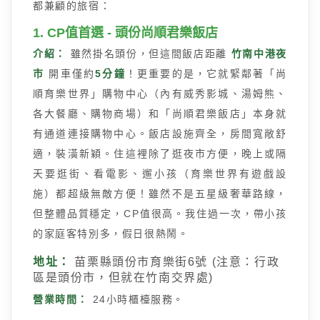
都兼顧的旅宿：
1. CP值首選 - 頭份尚順君樂飯店
介紹：
雖然掛名頭份，但這間飯店距離
竹南中港夜
市
開車僅約
5分鐘
！更重要的是，它就緊鄰著「尚
順育樂世界」購物中心（內有威秀影城、湯姆熊、
各大餐廳、購物商場）和「尚順君樂飯店」本身就
有通道連接購物中心。飯店設施齊全，房間寬敞舒
適，裝潢新穎。住這裡除了逛夜市方便，晚上或隔
天要逛街、看電影、遛小孩（育樂世界有遊戲設
施）都超級無敵方便！雖然不是五星級奢華路線，
但整體品質穩定，CP值很高。我住過一次，帶小孩
的家庭客特別多，假日很熱鬧。
地址：
苗栗縣頭份市育樂街6號 (注意：行政
區是頭份市，但就在竹南交界處)
營業時間：
24小時櫃檯服務。