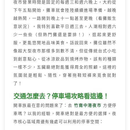
夜市營業時間是固定的每週三和週六晚上，大約從
下午五點開始，攤車就會陸陸續續進場準備，越晚
越熱鬧，一路開到晚上十一點甚至更晚（看攤販生
意狀況）。我特別喜歡平日週三去，人潮相對週六
少一些些（但熱門攤還是要排！），逛起來更舒
服，更能悠閒地品味美食。話說回來，攤位雖然不
像超大型夜市那樣多到數不清，但從傳統台式小吃
到創意點心、從冰涼飲品到燒烤炸物，該有的種類
一樣不少，五臟廟絕對能獲得周全的照顧。這裡的
氛圍就是輕鬆、隨性，穿著拖鞋短褲來覓食就對
了！
交通怎麼去？停車場攻略看這邊！
開車族最在意的問題來了：去
竹南中港夜市
方便停
車嗎？以我的經驗，開車絕對是最方便的選擇。夜
市核心區域周邊有幾處可以利用的停車空間：