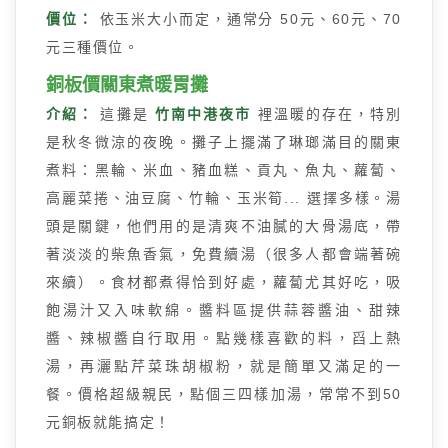
價位：
依玉米大小而定，通常分 50元、60元、70
元三種價位。
銅板價關東煮暖胃攤
介紹：
這攤是
竹南中港夜市
裡溫暖的存在，特別
是秋冬微涼的夜晚。攤子上擺滿了琳瑯滿目的關東
煮料：黑輪、米血、豬血糕、貢丸、魚丸、蘿蔔、
高麗菜捲、油豆腐、竹輪、玉米筍... 選擇多樣。湯
頭是關鍵，他們用的是清爽不油膩的大骨湯底，帶
著淡淡的柴魚香氣，免費續湯（很多人都會端著碗
來續）。食材都煮得恰到好處，蘿蔔尤其好吃，吸
飽湯汁又入味軟綿。醬料區提供蒜蓉醬油、甜辣
醬、辣椒醬自行取用。點幾樣喜歡的料，舀上熱
湯，再灑點芹菜珠胡椒粉，就是簡單又滿足的一
餐。價格超級親民，點個三四樣加湯，常常不到50
元銅板就能搞定！