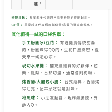
選！
排隊指數：
星星越多代表通常需要排隊的時間越長。
CP值：
星星越多代表價格與份量/品質的滿意度越高。
其他值得一試的口袋名單：
手工粉圓冰/豆花：
有幾攤賣傳統甜湯
的，粉圓煮得QQ的，豆花口感綿密，夏
天來一碗透心涼。
現切水果攤：
補充纖維質的好夥伴，芭
樂、鳳梨、番茄切盤，通常會附梅粉。
烤香腸/大腸包小腸：
台式經典，香腸烤
得油亮，配蒜頭吃就是對味。
地瓜球：
小朋友超愛，現炸熱騰騰，外
酥內Q。