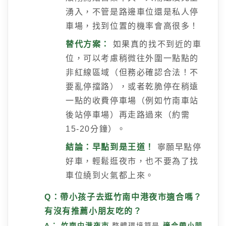
湧入，不管是路邊車位還是私人停
車場，找到位置的機率會高很多！
替代方案：
如果真的找不到近的車
位，可以考慮稍微往外圍一點點的
非紅線區域（但務必確認合法！不
要亂停擋路），或者乾脆停在稍遠
一點的收費停車場（例如竹南車站
後站停車場）再走路過來（約需
15-20分鐘）。
結論：早點到是王道！
寧願早點停
好車，輕鬆逛夜市，也不要為了找
車位繞到火氣都上來。
Q：帶小孩子去逛竹南中港夜市適合嗎？
有沒有推薦小朋友吃的？
A：
竹南中港夜市
整體環境算是
適合帶小朋