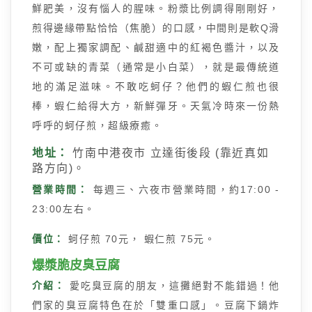
鮮肥美，沒有惱人的腥味。粉漿比例調得剛剛好，
煎得邊緣帶點恰恰（焦脆）的口感，中間則是軟Q滑
嫩，配上獨家調配、鹹甜適中的紅褐色醬汁，以及
不可或缺的青菜（通常是小白菜），就是最傳統道
地的滿足滋味。不敢吃蚵仔？他們的蝦仁煎也很
棒，蝦仁給得大方，新鮮彈牙。天氣冷時來一份熱
呼呼的蚵仔煎，超級療癒。
地址：
竹南中港夜市 立達街後段 (靠近真如
路方向)。
營業時間：
每週三、六夜市營業時間，約17:00 -
23:00左右。
價位：
蚵仔煎 70元， 蝦仁煎 75元。
爆漿脆皮臭豆腐
介紹：
愛吃臭豆腐的朋友，這攤絕對不能錯過！他
們家的臭豆腐特色在於「雙重口感」。豆腐下鍋炸