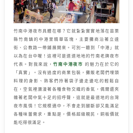
竹南中港夜市具體在哪？它就紮紮實實地落在苗栗
縣竹南鎮的中港里精華區塊，主要攤商沿著立達
街、公教路一帶鋪展開來。可別一聽到「中港」就
以為在台中喔！這裡可是道道地地的竹南老牌夜市
代表。對我來說，
竹南中港夜市
的魅力在於它的
「真實」。沒有過度的商業包裝，攤販老闆們埋頭
料理的身影、熟客們拎著袋子邊走邊吃的輕鬆自
在，空氣裡瀰漫著各種食物交織的香氣，偶爾還夾
雜著老闆中氣十足的招呼聲，這就是最道地的台灣
夜市風情！它規模適中，不會走到腿斷卻又能滿足
各種味蕾需求，重點是，價格超級親民，銅板價就
能吃得很滿足。