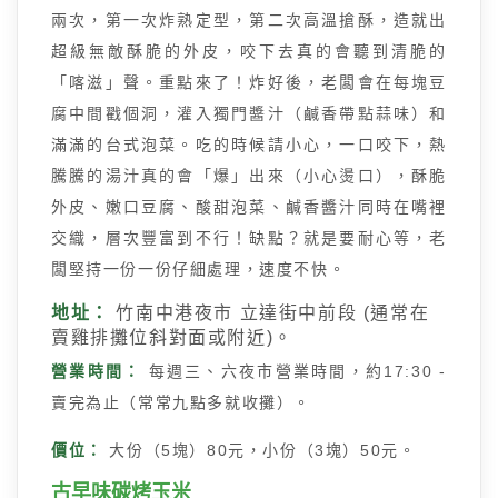
兩次，第一次炸熟定型，第二次高溫搶酥，造就出
超級無敵酥脆的外皮，咬下去真的會聽到清脆的
「喀滋」聲。重點來了！炸好後，老闆會在每塊豆
腐中間戳個洞，灌入獨門醬汁（鹹香帶點蒜味）和
滿滿的台式泡菜。吃的時候請小心，一口咬下，熱
騰騰的湯汁真的會「爆」出來（小心燙口），酥脆
外皮、嫩口豆腐、酸甜泡菜、鹹香醬汁同時在嘴裡
交織，層次豐富到不行！缺點？就是要耐心等，老
闆堅持一份一份仔細處理，速度不快。
地址：
竹南中港夜市 立達街中前段 (通常在
賣雞排攤位斜對面或附近)。
營業時間：
每週三、六夜市營業時間，約17:30 -
賣完為止（常常九點多就收攤）。
價位：
大份（5塊）80元，小份（3塊）50元。
古早味碳烤玉米