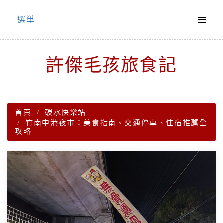
Skip
選単
to
content
許傑毛孩旅食記
首頁
碳水快樂站
竹南中港夜市：美食指南、交通停車、住宿推薦全
攻略