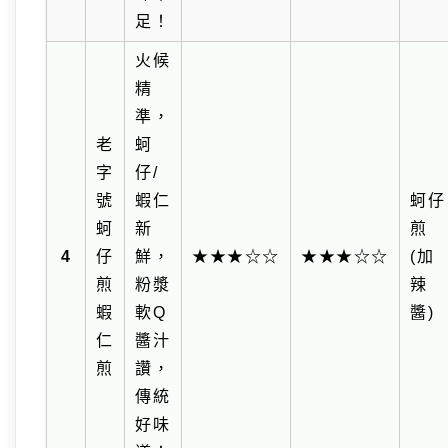
足！
火候
精
準，
老
蚵
字
仔/
號
蝦仁
蚵仔
蚵
新
煎
4
仔
鮮，
★★★☆☆
★★★☆☆
(加
煎
粉漿
辣
蝦
軟Q
醬)
仁
醬汁
煎
讚，
傳統
好味