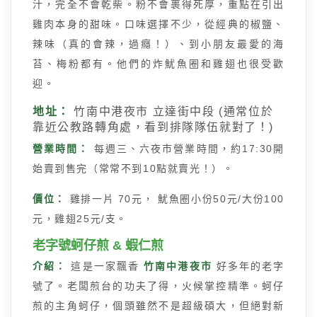
汁，完全不會乾柴。粉不會裹得死厚，重點在引出
雞肉本身的甜味。口味選擇不少，從經典的椒鹽、
辣味（真的會辣，過癮！）、到小朋友最愛的海
苔、梅粉都有。他們的炸魷魚圈和雞翅也很受歡
迎。
地址：
竹南中港夜市 立達街中段 (通常位於
靠近公教路轉角處，看到排隊隊伍就對了！)
營業時間：
每週三、六夜市營業時間，約17:30開
始賣到售完（常常不到10點就賣光！）。
價位：
雞排一片 70元， 魷魚圈小份50元/大份100
元，雞翅25元/支。
老字號蚵仔煎 & 蝦仁煎
介紹：
這是一家飄香
竹南中港夜市
好多年的老字
號了。老闆煎台的功夫了得，火候掌控精準。蚵仔
煎的主角蚵仔，個頭雖然不是超級碩大，但絕對新