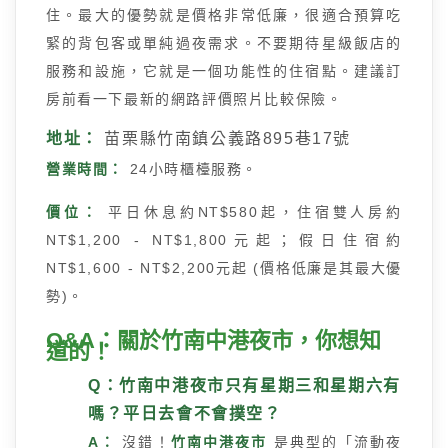
住。最大的優勢就是價格非常低廉，很適合預算吃
緊的背包客或單純過夜需求。不要期待星級飯店的
服務和設施，它就是一個功能性的住宿點。建議訂
房前看一下最新的網路評價照片比較保險。
地址：
苗栗縣竹南鎮公義路895巷17號
營業時間：
24小時櫃檯服務。
價位：
平日休息約NT$580起，住宿雙人房約
NT$1,200 - NT$1,800元起；假日住宿約
NT$1,600 - NT$2,200元起 (價格低廉是其最大優
勢)。
Q&A：關於竹南中港夜市，你想知
道的！
Q：竹南中港夜市只有星期三和星期六有
嗎？平日去會不會撲空？
A：
沒錯！
竹南中港夜市
是典型的「流動夜