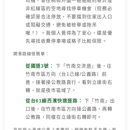
司機，會往稍微外圍一點點點的巷弄或
非紅線區的空地尋找停車機會（但務必
確認是合法停放，不要擋到住家出入口
或阻礙交通，避免被檢舉或拖吊
喔！）。我個人覺得為了安心，還是優
先尋找收費停車場或格子比較保險。
開車路線很簡單：
從國道3號：
下「竹南交流道」後，往
竹南市區方向（台1己線/公義路）前
進，接著接公教路直行，看到立達街右
轉，就是夜市區域了。
從台61線西濱快速道路：
下「竹南」出
口後，往竹南市區方向接公義路，再轉
公教路，同樣在立達街右轉即可。
至於搭火車或公車？老實說，稍微有點不方便。最