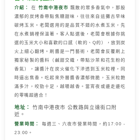
介紹：
在
竹南中港夜市
飄散的眾多香氣中，那股
濃郁的炭烤香帶點焦糖甜味，往往來自這攤古早味
碳烤玉米。老闆選用的是品質不錯的水煮玉米，先
在水煮鍋裡保溫著。客人點選後，老闆會根據你挑
選的玉米大小和喜歡的口感（軟的、Q的），放到炭
火上細心翻烤。刷醬是一門藝術，老闆會反覆刷上
獨家秘製的醬料（鹹甜交織，帶點沙茶和花生粉的
香氣），讓醬汁在炭火催化下滲透到玉米粒裡，同
時逼出焦香。吃起來外層醬香濃郁微脆，玉米粒飽
滿多汁，咬勁十足，越嚼越香。當宵夜或邊走邊吃
的零嘴超適合！
地址：
竹南中港夜市 公教路與立達街口附
近。
營業時間：
每週三、六夜市營業時間，約17:00 -
23:00。