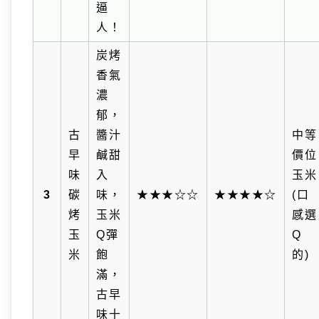
逼
人！
炭烤
香氣
濃
郁，
古
醬汁
中等
早
鹹甜
價位
味
入
玉米
3
碳
味，
★★★☆☆
★★★★☆
(口
烤
玉米
感選
玉
Q彈
Q
米
飽
的)
滿，
古早
味十