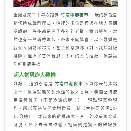
重頭戲來了！每次踏進
竹南中港夜市
，我的胃就自
動切換成戰鬥模式。這裡的攤位是經過在地人長期
認證的，許多都是開了多年的老攤，實力堅強。當
然也有一些新秀崛起，帶來不同驚喜。以下幾攤是
我個人回訪率超高，甚至願意排隊（對，我超討厭
排隊，但為了它們我忍了！）的真心推薦，保證讓
你吃到舔手指：
超人氣現炸大雞排
介紹：
這攤永遠是
竹南中港夜市
人氣爆表的焦點
之一！遠遠就能聞到炸雞的誘人香氣。老闆堅持使
用溫體雞肉（不是冷凍的喔！），現點現裹粉現
炸，所以等待時間會稍微長一點（大約要等個10-
15分鐘）。炸起來的雞排超大一片，外皮呈現金黃
酥脆，咬下去卡滋作響，裡面則是驚人的鮮嫩多