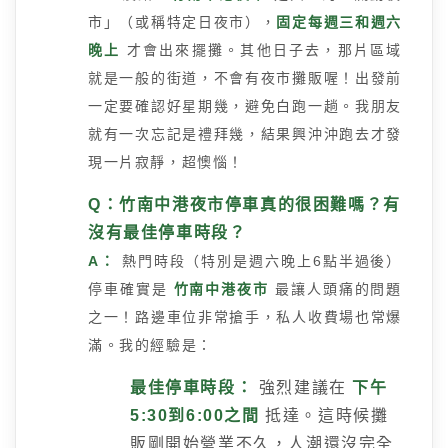
市」（或稱特定日夜市），
固定每週三和週六
晚上
才會出來擺攤。其他日子去，那片區域
就是一般的街道，不會有夜市攤販喔！出發前
一定要確認好星期幾，避免白跑一趟。我朋友
就有一次忘記是禮拜幾，結果興沖沖跑去才發
現一片寂靜，超懊惱！
Q：竹南中港夜市停車真的很困難嗎？有
沒有最佳停車時段？
A：
熱門時段（特別是週六晚上6點半過後）
停車確實是
竹南中港夜市
最讓人頭痛的問題
之一！路邊車位非常搶手，私人收費場也常爆
滿。我的經驗是：
最佳停車時段：
強烈建議在
下午
5:30到6:00之間
抵達。這時候攤
販剛開始營業不久，人潮還沒完全