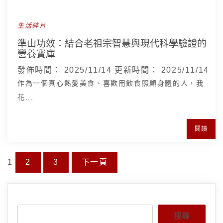
生活碎片
準山功效：結合老祖宗智慧與現代科學驗證的
營養寶庫
發佈時間：
2025/11/14
更新時間：
2025/11/14
作為一個真心熱愛美食、喜歡用飲食照顧身體的人，我
花...
閱讀
文
1
2
3
下一頁
Page
章
Page
Page
分
頁
搜尋