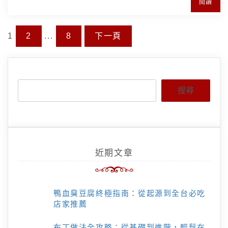
閱讀
文
1
2
...
8
下一頁
Page
章
Page
Page
分
頁
搜尋
近期文章
鴨血臭豆腐終極指南：從起源到全台必吃
店家推薦
布丁做法全攻略：從基礎到進階，輕鬆在