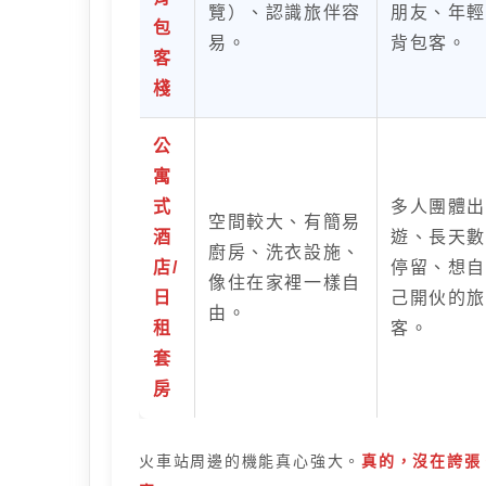
覽）、認識旅伴容
朋友、年輕
包
易。
背包客。
客
棧
公
寓
式
多人團體出
空間較大、有簡易
酒
遊、長天數
廚房、洗衣設施、
店/
停留、想自
像住在家裡一樣自
日
己開伙的旅
由。
租
客。
套
房
火車站周邊的機能真心強大。
真的，沒在誇張