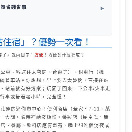
保證省錢省事
站住宿」？優勢一次看！
穿了，就兩個字：
方便
！方便到什麼程度？
公車、客運往太魯閣、台東等）、租車行（機
繞著車站。你想想，早上要去太魯閣，直接在站
，站前就有好幾家；玩累了回來，下公車/火車走
行李或帶著老小時，完全懂！
花蓮的迷你市中心！便利商店（全家、7-11、萊
一大間，隨時補給沒煩惱。藥妝店（屈臣氏、康
吃店、餐廳、飲料店應有盡有，晚上想吃個消夜或