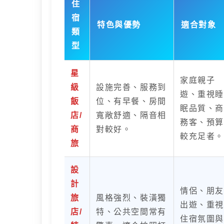
住
宿
特色與優勢
適合對象
類
型
星
家庭親子
級
設施完善、服務到
遊、重視睡
飯
位、有早餐、房間
眠品質、商
店/
寬敞舒適、隔音相
務客、預算
商
對較好。
較充足者。
旅
設
計
情侶、朋友
旅
風格強烈、裝潢獨
出遊、重視
店/
特、公共空間常有
住宿氛圍與