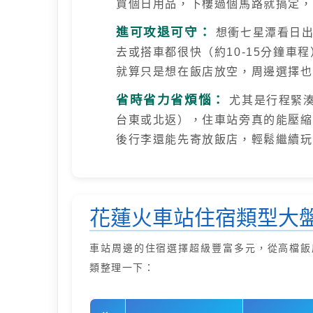
買個日用品，下樓過個馬路就搞定，
進可攻退可守：
想衝七星潭看日出
去或搭車都很快（約10-15分鐘
就算只是想在飯店放空，周邊選擇也
省時省力省煩惱：
尤其是行程緊湊
台東或北返），住車站旁真的能壓縮
後行李還能先寄放飯店，輕鬆繼續玩
花蓮火車站住宿類型大
車站周邊的住宿選擇超級豐富多元，從高檔飯
類整理一下：