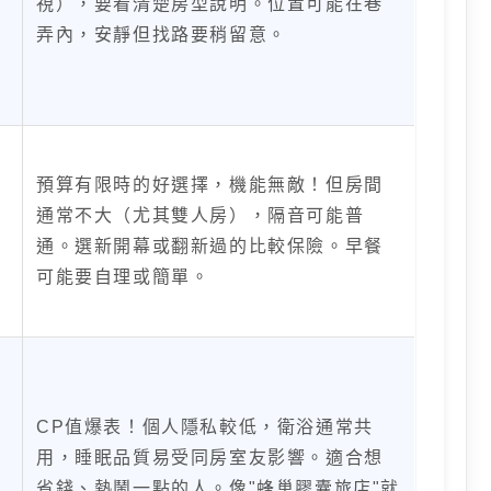
視），要看清楚房型說明。位置可能在巷
弄內，安靜但找路要稍留意。
預算有限時的好選擇，機能無敵！但房間
通常不大（尤其雙人房），隔音可能普
通。選新開幕或翻新過的比較保險。早餐
可能要自理或簡單。
CP值爆表！個人隱私較低，衛浴通常共
用，睡眠品質易受同房室友影響。適合想
省錢、熱鬧一點的人。像"蜂巢膠囊旅店"就