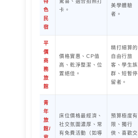
特
驚喜、適合拍照打
美學體驗
色
卡。
者。
民
宿
平
精打細算的
價
價格實惠、CP值
自由行旅
商
高、乾淨整潔、位
客、學生族
務
置絕佳。
群、短暫停
旅
留者。
館
青
年
床位價格最經濟、
預算極度有
旅
社交氛圍濃厚、常
限、獨行
館/
有免費活動（如導
俠、喜歡交
背