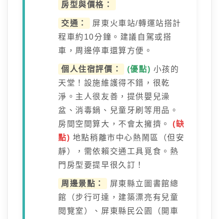
房型與價格：
交通：
屏東火車站/轉運站搭計
程車約10分鐘。建議自駕或搭
車，周邊停車還算方便。
個人住宿評價：
(優點)
小孩的
天堂！設施維護得不錯，很乾
淨。主人很友善，提供嬰兒澡
盆、消毒鍋、兒童牙刷等用品。
房間空間算大，不會太擁擠。
(缺
點)
地點稍離市中心熱鬧區（但安
靜），需依賴交通工具覓食。熱
門房型要提早很久訂！
周邊景點：
屏東縣立圖書館總
館（步行可達，建築漂亮有兒童
閱覽室）、屏東縣民公園（開車