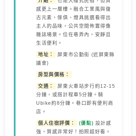
介紹：
也是大樓式民宿，但質
感更上一層樓。融合工業風與復
古元素，傢俱、燈具挑選看得出
主人的品味，公共空間佈置得像
雜誌場景。位在巷弄內，安靜且
生活便利。
地址：
屏東市公勤街 (近屏東縣
議會)
房型與價格：
交通：
屏東火車站步行約12-15
分鐘，或搭計程車5分鐘。騎
Ubike約8分鐘。巷口即有便利商
店。
個人住宿評價：
(優點)
設計感
強，質感非常好！拍照超好看。