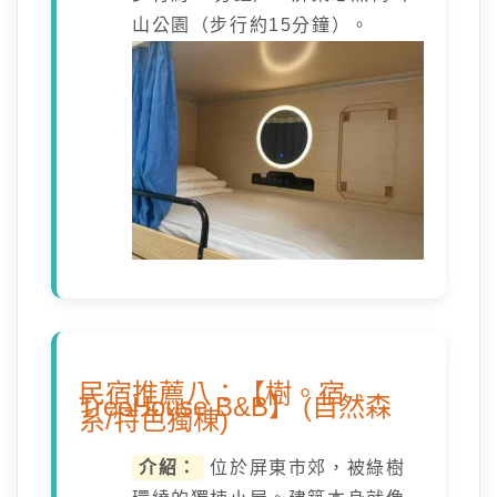
山公園（步行約15分鐘）。
民宿推薦八：【樹。宿
TreeHouse B&B】 (自然森
系/特色獨棟)
介紹：
位於屏東市郊，被綠樹