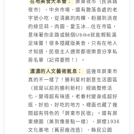
在地美食大本營：
屏東夜市（民族路
夜市）、中央市場、還有散落各處的老
字號小吃，從清晨的肉粿、粉腸到消夜
的綠豆蒜、肉圓、愛玉冰...住在市區，
意味著你走路或騎個Ubike就能輕鬆滿
足味蕾！很多隱藏版美食，只有在地人
才知道，民宿主人通常都很樂意分享私
房名單（記得要問！）。
濃濃的人文藝術氣息：
這幾年屏東市
真的不一樣了！勝利星村創意生活園區
（就是以前的勝利新村）經過整修活
化，變得超有味道，老眷村變身成超好
逛、好拍、好吃的地方，裡面也藏了幾
間超有特色的「屏東市民宿」。還有屏
東總圖（美到像景點一樣）、屏煙1936
文化基地（舊菸廠改造）、縣民公園