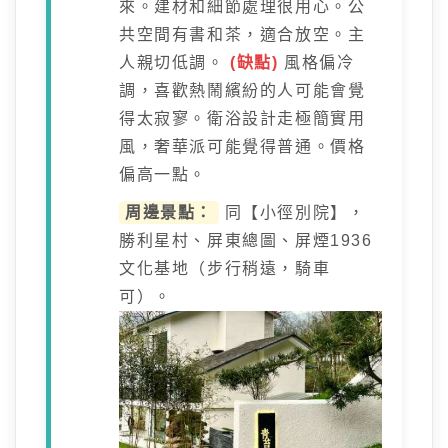
來。建材和細節處理很用心。公
共空間有書和茶，適合放空。主
人親切低調。
(缺點)
風格偏冷
調，喜歡熱鬧繽紛的人可能會覺
得太寂寥。衛浴設計走極簡實用
風，奢華派可能覺得普通。價格
偏高一點。
周邊景點：
同【小徑別院】，
勝利星村、屏東總圖、屏煙1936
文化基地（步行稍遠，騎車
可）。