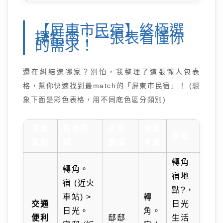
【屏東市民宿】終極選
擇指南：一張表看懂你
的需求！
還在糾結選哪家？別怕，我整理了這張懶人包表
格，幫你快速找到最match的「屏東市民宿」！ (想
象下面是彩色表格，用不同底色區分類別)
考量
首推選
次推
預算
備註
重點
擇
選擇
考量
轉角
轉角。
宿地
宿 (近火
點?，
車站) >
轉
交通
日光
日光。
角。
便利
邸邸
生活