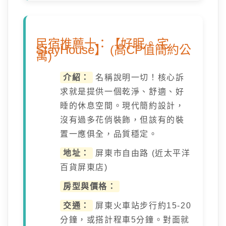
民宿推薦十：【好眠。宅
StayHouse】 (高CP值簡約公
寓)
介紹：
名稱說明一切！核心訴
求就是提供一個乾淨、舒適、好
睡的休息空間。現代簡約設計，
沒有過多花俏裝飾，但該有的裝
置一應俱全，品質穩定。
地址：
屏東市自由路 (近太平洋
百貨屏東店)
房型與價格：
交通：
屏東火車站步行約15-20
分鐘，或搭計程車5分鐘。對面就