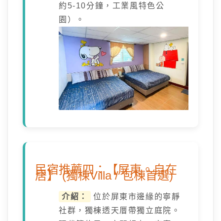
約5-10分鐘，工業風特色公
園）。
民宿推薦四：【屏東。自在
居】 (獨棟Villa / 包棟首選)
介紹：
位於屏東市邊緣的寧靜
社群，獨棟透天厝帶獨立庭院。