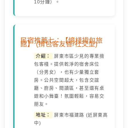
10分鐘）。
民宿推薦七：【憶棧揹包旅
館】 (揹包客友善/社交型)
介紹：
屏東市區少見的專業揹
包客棧。提供乾淨的宿舍床位
（分男女），也有少量獨立套
房。公共空間超大，包含交誼
廳、廚房、閱讀區，甚至還有桌
遊和小舞臺！氛圍輕鬆，容易交
朋友。
地址：
屏東市福建路 (近屏東高
中)