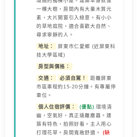
環繞的獨棟小屋。建築本身就像
一棵大樹，房間內有大量木質元
素，大片開窗引入綠意。有小小
的草地庭院，適合喜歡大自然、
尋求寧靜的人。
地址：
屏東市仁愛鄉 (近屏東科
技大學區域)
房型與價格：
交通：
必須自駕！
距離屏東
市區車程約15-20分鐘。有專屬停
車位。
個人住宿評價：
(優點)
環境清
幽，空氣好，真正遠離塵囂。建
築有特色，拍照好看。主人用心
打理花草。房間寬敞舒適。
(缺