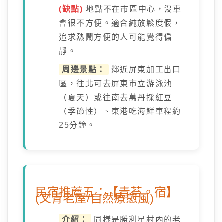
(缺點)
地點不在市區中心，沒車
會很不方便。適合純放鬆度假，
追求熱鬧方便的人可能覺得偏
靜。
周邊景點：
鄰近屏東加工出口
區，往北可去屏東市立游泳池
（夏天）或往南去萬丹採紅豆
（季節性）、東港吃海鮮車程約
25分鐘。
民宿推薦五：【青苔。宿】
(文青老屋/自然療愈風)
介紹：
同樣是勝利星村內的老