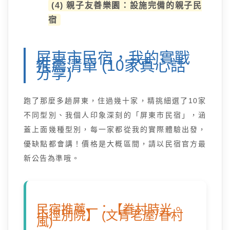
(4) 親子友善樂園：設施完備的親子民
宿
屏東市民宿，我的實戰
推薦清單 (10家真心話
分享)
跑了那麼多趟屏東，住過幾十家，精挑細選了10家
不同型別、我個人印象深刻的「屏東市民宿」，涵
蓋上面幾種型別，每一家都從我的實際體驗出發，
優缺點都會講！價格是大概區間，請以民宿官方最
新公告為準哦。
民宿推薦一：【眷村時光。
小徑別院】 (文青老屋/眷村
風)