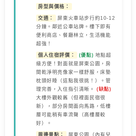
房型與價格：
交通：
屏東火車站步行約10-12
分鐘。鄰近公車站牌。樓下即有
便利商店、餐廳林立，生活機能
超強！
個人住宿評價：
(優點)
地點超
級方便！對面就是屏東公園，房
間乾淨明亮像家一樣舒服，床墊
枕頭好睡（這點我很挑！）。管
理完善，入住指引清晰。
(缺點)
大樓外觀較舊（但裡面民宿很
新），部分房間面向馬路，低樓
層可能稍有車流聲（高樓層較
好）。
周邊景點：
屏東公園（內有兒