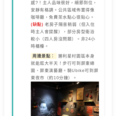
感?！主人品味很好，細節到位，
安靜有格調。公共區域佈置得像
咖啡廳，免費茶水點心很貼心。
(缺點)
老房子隔音稍弱（但入住
時主人會提醒），部分房型衛浴
較小（四人房沒問題）。非24小
時櫃檯。
周邊景點：
勝利星村園區本身
就能逛大半天！步行可到屏東總
圖、屏東演藝廳。騎Ubike可到屏
東夜市（約10分鐘）。