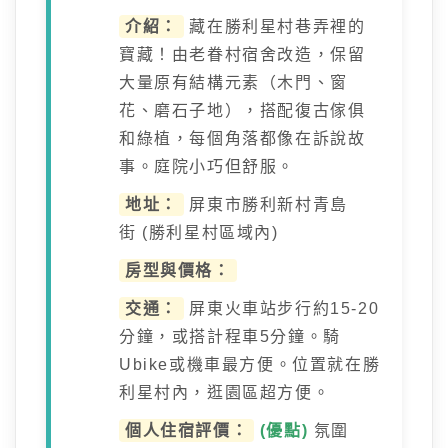
介紹：
藏在勝利星村巷弄裡的
寶藏！由老眷村宿舍改造，保留
大量原有結構元素（木門、窗
花、磨石子地），搭配復古傢俱
和綠植，每個角落都像在訴說故
事。庭院小巧但舒服。
地址：
屏東市勝利新村青島
街 (勝利星村區域內)
房型與價格：
交通：
屏東火車站步行約15-20
分鐘，或搭計程車5分鐘。騎
Ubike或機車最方便。位置就在勝
利星村內，逛園區超方便。
個人住宿評價：
(優點)
氛圍