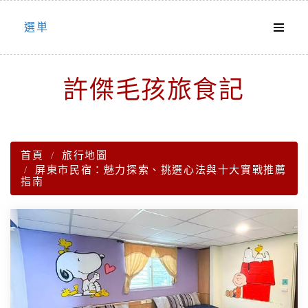
Skip
選単
to
content
許傑毛孩旅食記
首頁
旅行地圖
屏東市民宿：魅力探索、挑選心法與十大實戰推薦
指南