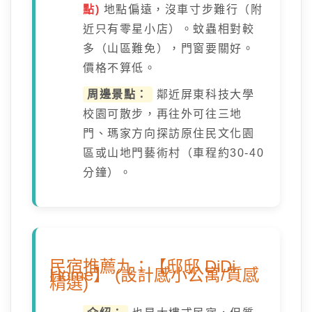
點)
地點偏遠，沒車寸步難行（附
近只有零星小店）。蚊蟲相對較
多（山區難免），門窗要關好。
價格不算低。
周邊景點：
鄰近屏東科技大學
校園可散步，再往外可往三地
門、瑪家方向探訪原住民文化園
區或山地門藝術村（車程約30-40
分鐘）。
民宿推薦九：【邸邸 DiDi
Home】 (設計感小公寓/質感
精選)