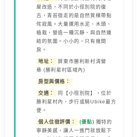
屋改造，不同於小徑別院的復
古，青苔宿走的是自然質樸帶點
侘寂風。大量運用水泥、木頭、
植栽，營造一種沉靜、與自然連
結的氛圍。小小的，只有幾間
房。
地址：
屏東市勝利新村清營
巷 (勝利星村區域內)
房型與價格：
交通：
同【小徑別院】，位於
勝利星村內，步行或騎Ubike最方
便。
個人住宿評價：
(優點)
獨特的
寧靜美感，讓人一進門就放鬆下