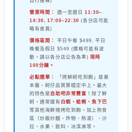
自行搜尋)
營業時間：
週一至週日
11:30–
14:30, 17:00–22:30
(各分店可能
略有差異)
價格區間：
平日午餐 $499, 平日
晚餐及假日 $549 (價格可能有波
動，請以各分店公告為準)
限時
100分鐘。
必點選單：
「烤鮮蚵吃到飽」是基
本盤，蚵仔品質算穩定中上。最大
的特色是
自助吧非常豐富
！除了鮮
蚵，通常還有
白蝦、蛤蜊、魚下巴
等其他海鮮燒烤吃到飽，加上熟食
區（炒飯炒麵、炸物、熱湯）、沙
拉、水果、飲料、冰淇淋等。