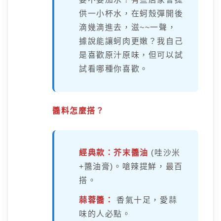
供一小杯水，在蚵殼彈開後
滴幾滴進去，滋~~一聲，
據說能讓蚵肉更嫩？我自己
是喜歡原汁原味，但可以試
試看哪種你喜歡。
醬料怎麼搭？
經典款：芥末醬油
(哇沙米
+醬油膏)。嗆辣提鮮，最百
搭。
蒜蓉醬：
香氣十足，愛蒜
味的人必點。