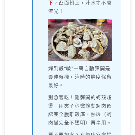
下
，凸面朝上，汁水才不會
流光！
烤到殼“啵”一聲自動彈開是
最佳時機，這時的鮮度保留
最好。
別急著吃！剛彈開的蚵殼超
燙！用夾子稍微撥動蚵肉確
認完全脫離殼底、熟透（蚵
肉變完全不透明）再享用。
要不要加水？有些店家會提