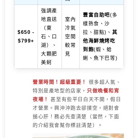
強調產
豐富自助吧
(多
地直送
室內
樣熟食、沙
（東
冷氣
$650 -
拉、甜點)、
其
石、口
空間
$799+
他海鮮燒烤吃
湖）、
較常
到飽
(蝦、蛤
大顆肥
見
蜊、魚下巴等)
美蚵
營業時間！超級重要！
很多超人氣、
特別是產地型的店家，
只做晚餐和宵
夜場！
甚至有些平日白天不開，假日
才營業。興沖沖跑去卻撲空，絕對會
搥心肝！務必先查清楚（當然，下面
的介紹我會幫你標註清楚）。