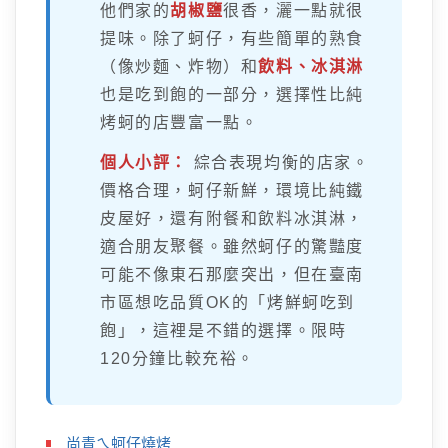
他們家的
胡椒鹽
很香，灑一點就很
提味。除了蚵仔，有些簡單的熟食
（像炒麵、炸物）和
飲料、冰淇淋
也是吃到飽的一部分，選擇性比純
烤蚵的店豐富一點。
個人小評：
綜合表現均衡的店家。
價格合理，蚵仔新鮮，環境比純鐵
皮屋好，還有附餐和飲料冰淇淋，
適合朋友聚餐。雖然蚵仔的驚豔度
可能不像東石那麼突出，但在臺南
市區想吃品質OK的「烤鮮蚵吃到
飽」，這裡是不錯的選擇。限時
120分鐘比較充裕。
尚青ㄟ蚵仔燒烤