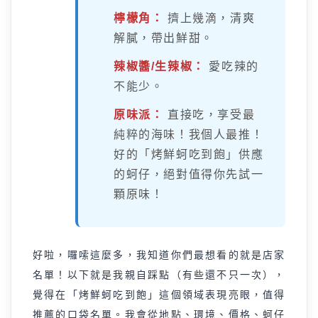
檸檬角：
擠上幾滴，清爽
解膩，帶出鮮甜。
辣椒醬/生辣椒：
愛吃辣的
不能少。
原味派：
直接吃，享受最
純粹的海味！我個人最推！
好的「烤鮮蚵吃到飽」供應
的蚵仔，絕對值得你先試一
顆原味！
好啦，囉嗦這麼多，我知道你們最想看的就是店家
名單！以下就是我親自踩點（有些還不只一次），
覺得在「烤鮮蚵吃到飽」這個領域表現亮眼，值得
推薦的口袋名單。我會從地點、環境、價格、蚵仔