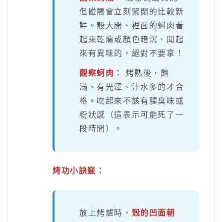
但碰觸會立刻緊閉的比較新
鮮。殼大開、裡面的蚵肉看
起來乾癟或顏色暗沉、聞起
來有異味的，絕對不要拿！
觀察蚵肉：
烤熟後，飽
滿、有光澤、汁水多的才合
格。吃起來不該有腥臭味或
粉狀感（這表示可能死了一
段時間）。
烤功小訣竅：
放上烤爐時，
殼的凹面朝