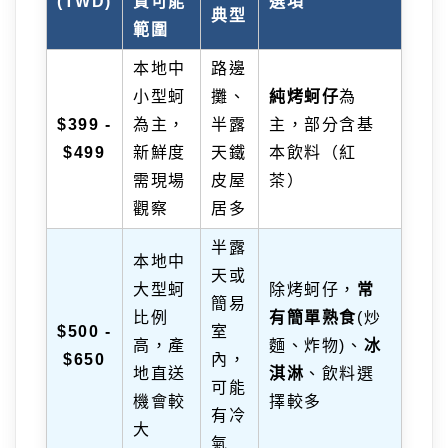
(TWD)
質可能
選項
典型
範圍
本地中
路邊
小型蚵
攤、
純烤蚵仔
為
$399 -
為主，
半露
主，部分含基
$499
新鮮度
天鐵
本飲料（紅
需現場
皮屋
茶）
觀察
居多
半露
本地中
天或
大型蚵
除烤蚵仔，
常
簡易
比例
有簡單熟食
(炒
$500 -
室
高，產
麵、炸物)、
冰
$650
內，
地直送
淇淋
、飲料選
可能
機會較
擇較多
有冷
大
氣