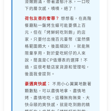
滑嫩飽滿，帶著濃郁汁水，一口咬
下的層次感，嘖嘖，絕了！
荷包友善的奢華？
想想看，在高階
餐廳點一盤烤生蠔可能要價上百
元，但在「烤鮮蚵吃到飽」的店
家，只要付出幾百元臺幣（當然價
格範圍頗大，後面細說），就能無
限量享用，對於愛吃蚵仔的人來
說，簡直是CP值爆表的選擇！不
過，這很考驗店家貨源和管理啦，
後面我會提到。
豪邁爽快感：
不用小心翼翼地數著
顆數點，可以盡情地拿、盡情地
烤、盡情地吃，這種無拘無束、大
快朵頤的爽快感，就是吃到飽的精