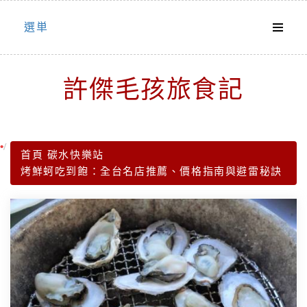
Skip
選単
to
content
許傑毛孩旅食記
首頁
碳水快樂站
烤鮮蚵吃到飽：全台名店推薦、價格指南與避雷秘訣