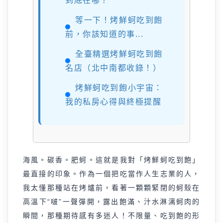
到底在哪？
等一下！烤鮮蚵吃到飽
前，你該知道的事...
全臺精選烤鮮蚵吃到飽
名店（北中南都收錄！）
烤鮮蚵吃到飽小宇宙：
我的私房心得與終極提醒
海風。碳香。肥蚵。這就是我對「烤鮮蚵吃到飽」
最直接的印象。作為一個把吃當作人生志業的人，
我太懂那種站在烤爐前，看著一顆顆緊閉的蚵殼在
高溫下“啵”一聲彈開，露出飽滿、汁水淋漓蚵肉的
瞬間，那種期待感有多迷人！不限量、吃到飽的形