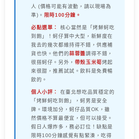
人 (價格可能有波動，請以現場為
準)。
限時100分鐘。
必點選單：
核心當然是「烤鮮蚵吃
到飽」！蚵仔算中大型，新鮮度在
我去的幾次都維持得不錯，供應補
貨也快。他們的
蒜蓉醬
調得不錯，
很搭蚵仔。另外，
帶殼玉米筍
烤起
來很甜，推薦試試。飲料是免費暢
飲的。
個人小評：
在臺北想吃品質穩定的
「烤鮮蚵吃到飽」，蚵男是安全
牌。環境加分，蚵仔品質OK，雖
然價格不算最便宜，但可以接受。
假日人爆炸多，務必訂位！缺點是
限時100分鐘感覺有點緊湊，吃得