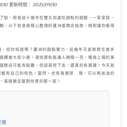
9/10
更新時間：
2025/09/10
了勁，用我這十幾年在雙北到處吃甜點的經驗，一家家探、
驗。以下就是我精心整理的蘆洲蛋糕店指南，絕對讓你看得
麵，但你知道嗎？蘆洲的甜點實力，這幾年可是默默在進步
是鑽進大街小巷，尋找那些能讓人眼睛一亮、嘴角上揚的美
蛋糕店可能有點難，但認真挖下去，還真的有寶藏！今天就
都有自己的特色，當然，也有我覺得...嗯，可以再加油的
，直接鎖定最對你胃的那一家！
？
提醒