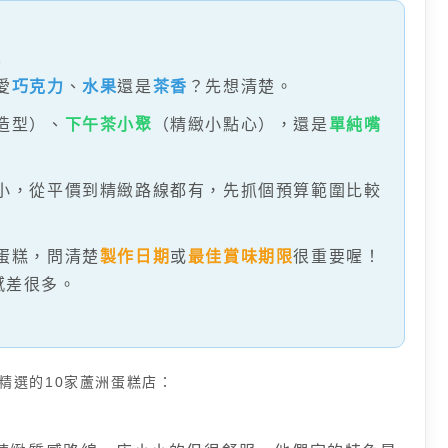
愛
巧克力
、
水果
還是
茶香
？先想清楚。
造型）、
下午茶小聚
（精緻小點心），還是
單純嘴
小，從平價到精緻路線都有，先抓個預算範圍比較
蛋糕，問清楚
製作日期
或
最佳賞味期限
很重要喔！
感差很多。
精選的10家蘆洲蛋糕店：