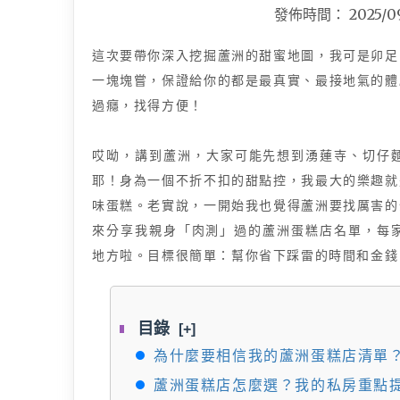
發佈時間：
2025/0
這次要帶你深入挖掘蘆洲的甜蜜地圖，我可是卯足
一塊塊嘗，保證給你的都是最真實、最接地氣的體
過癮，找得方便！
哎呦，講到蘆洲，大家可能先想到湧蓮寺、切仔
耶！身為一個不折不扣的甜點控，我最大的樂趣就
味蛋糕。老實說，一開始我也覺得蘆洲要找厲害的
來分享我親身「肉測」過的蘆洲蛋糕店名單，每家
地方啦。目標很簡單：幫你省下踩雷的時間和金錢
目錄
[+]
為什麼要相信我的蘆洲蛋糕店清單
蘆洲蛋糕店怎麼選？我的私房重點