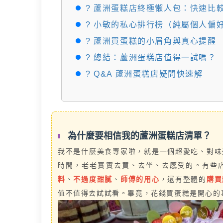
? 蘆洲蛋糕店終極懶人包：快速比
? 小敏的私心排行榜（純屬個人偏
? 蘆洲買蛋糕的小眉角與真心提醒
? 總結：蘆洲蛋糕店值得一試嗎？
? Q&A 蘆洲蛋糕店疑問快速解
為什麼要相信我的蘆洲蛋糕店清單？
我不是什麼美食專家啦，就是一個超愛吃、對味
時間，老老實實去買、去坐、去感受的。有些
料
、
不過度甜膩
、
師傅的用心
，還有整體的
購買
值不值得去試試看。畢竟，花錢買蛋糕是開心的