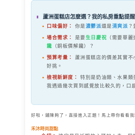
蘆洲蛋糕店怎麼選？我的私房重點提醒
口味偏好：
你是
濃鬱派
還是
清爽派
？
場合需求：
是要
生日慶祝
（需要華麗
饞
（銅板價解饞）？
預算考量：
蘆洲蛋糕店的價差其實不
好挑。
檢視新鮮度：
特別是奶油類、水果類
我遇過幾次買到感覺放比較久的，口
好啦，鋪陳夠了，直接進入正題！馬上帶你看看我
禾沐時尚甜點