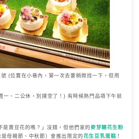
1號 (位置在小巷內，第一次去要稍微找一下，但用
:00 (週一、二公休，別撲空了！) 有時候熱門品項下午就
不是賣豆花的嗎？」沒錯，但他們家的
麥芽糖花生粉
像是母親節、中秋節）會推出限定的
花生豆乳蛋糕
！