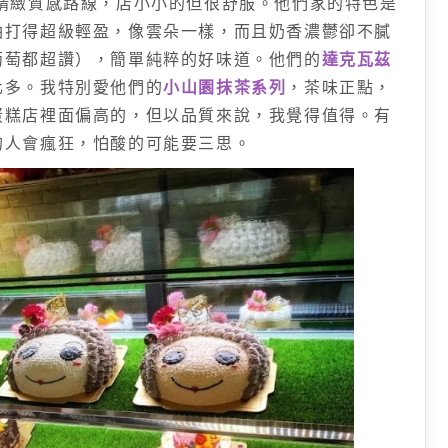
精緻質感路線，店小小的但很舒服。他們家的特色是
油打得超級輕盈，像雲朵一樣，而且奶香濃鬱卻不膩
葡萄都超讚），簡單純粹的好味道。他們的
達克瓦茲
化多。我特別愛他們的
小山園抹茶系列
，茶味正點，
蛋糕店裡面偏高的，但以品質來說，我覺得值得。有
的人會瘋狂，怕酸的可能要三思。