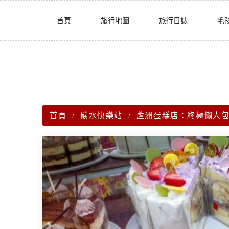
Skip
首頁
旅行地圖
旅行日誌
毛
to
content
首頁
碳水快樂站
蘆洲蛋糕店：終極懶人