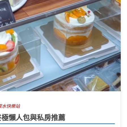
碳水快樂站
終極懶人包與私房推薦