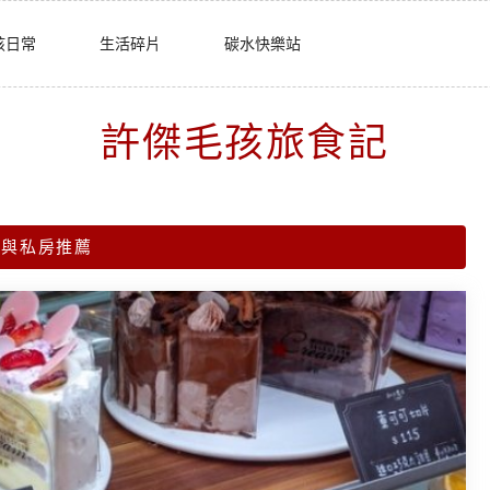
孩日常
生活碎片
碳水快樂站
許傑毛孩旅食記
包與私房推薦