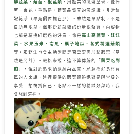
鮮蔬菜、菇菌、根莖類
，用超美的擺盤呈現，像捧
著一束花。重點是，蔬菜品質真的沒話說，非常鮮
嫩乾淨（畢竟價位擺在那）。雖然是單點制，不是
自助無限拿，但那份蔬菜盤的份量很紮實，內容物
也都是精挑細選過的好貨，像是
高山高麗菜、娃娃
菜、水果玉米、南瓜、栗子地瓜、各式精選菇類
等。服務生也會主動詢問是否需要再加點蔬菜（當
然是另計）。嚴格來說，這不算傳統的「
蔬菜吃到
飽
」，但對於追求頂級蔬菜品質、願意為好食材買
單的人來說，這裡提供的蔬菜體驗絕對是殿堂級的
享受。想犒賞自己、吃點不一樣的精緻好菜時，我
會想到這裡。