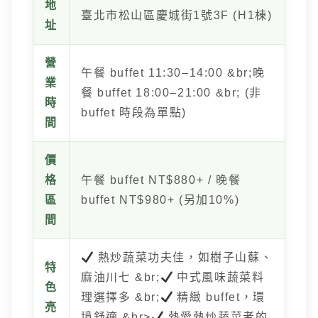
地
臺北市松山區慶城街1號3F (H1棟)
址
營
午餐 buffet 11:30–14:00 &br;晚
業
餐 buffet 18:00–21:00 &br; (非
時
buffet 時段為單點)
間
價
格
午餐 buffet NT$880+ / 晚餐
區
buffet NT$980+ (另加10%)
間
熱炒蔬菜功夫佳，如樹子山蘇、
特
麻油川七 &br;
中式風味蔬菜料
色
理選擇多 &br;
精緻 buffet，環
亮
境舒適 &br>
熱愛熱炒蔬菜者的