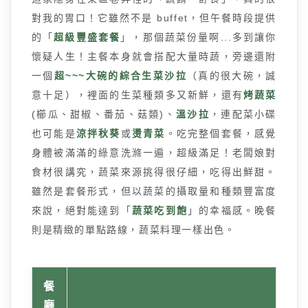
對我的胃口！它雖然不是 buffet，但午餐時段提供
的「
超級豐盛套餐
」，那個蔬菜份量啊...多到讓你
懷疑人生！主餐本身就會搭配大量時蔬，旁邊還附
一個
超~~~大碗的綜合生菜沙拉
（真的很大碗，誠
意十足），裡面的生菜種類多又新鮮，還有
烤蔬菜
(櫛瓜、甜椒、番茄、菇類)、
溫沙拉
，連配菜小碟
也可能是
涼拌秋葵
或
燙青菜
。吃完整個套餐，感覺
身體被滿滿的綠意洗滌一遍，超級滿足！老闆娘對
食材很講究，蔬菜來源挑得很仔細，吃得出鮮甜。
雖然是套餐形式，但以蔬菜的攝取量和種類豐富度
來說，絕對能達到「
蔬菜吃到飽
」的幸福感。晚餐
則是精緻的單點路線，蔬菜料理一樣出色。
餐
廳