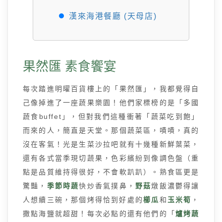
漢來海港餐廳 (天母店)
果然匯 素食饗宴
每次踏進明曜百貨樓上的「果然匯」，我都覺得自
己像掉進了一座蔬果樂園！他們家標榜的是「多國
蔬食buffet」，但對我們這種衝著「蔬菜吃到飽」
而來的人，簡直是天堂。那個蔬菜區，嘖嘖，真的
沒在客氣！光是生菜沙拉吧就有十幾種新鮮葉菜，
還有各式當季現切蔬果，色彩繽紛到像調色盤（重
點是品質維持得很好，不會軟趴趴）。熟食區更是
驚豔，
季節時蔬
快炒香氣撲鼻，
野菇
燉飯濃鬱得讓
人想續三碗，那個烤得恰到好處的
櫛瓜
和
玉米筍
，
撒點海鹽就超甜！每次必點的還有他們的「
爐烤蔬