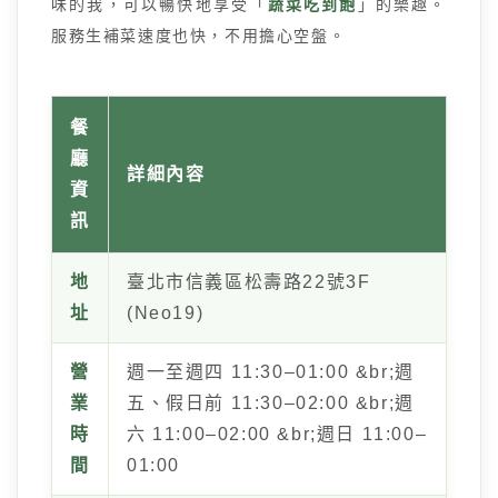
味的我，可以暢快地享受「
蔬菜吃到飽
」的樂趣。
服務生補菜速度也快，不用擔心空盤。
餐
廳
詳細內容
資
訊
地
臺北市信義區松壽路22號3F
址
(Neo19)
營
週一至週四 11:30–01:00 &br;週
業
五、假日前 11:30–02:00 &br;週
時
六 11:00–02:00 &br;週日 11:00–
間
01:00