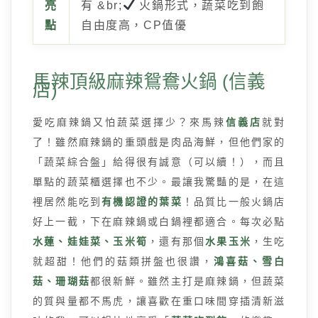
亮
有 &br;
火鍋形式，蔬菜吃到飽
點
自由度高，CP值優
馬辣頂級麻辣鴛鴦火鍋 (信義
店)
愛吃麻辣鍋又怕蔬菜選擇少？來馬辣
信義店
就對
了！雖然麻辣鍋的重頭戲是肉品海鮮，但他們家的
「蔬菜綜合盤」給得很有誠意（可以續！），而且
單點的蔬菜櫃選擇也不少。最讓我驚豔的是，在這
裡居然能吃到
有機認證的葉菜
！品質比一般火鍋店
好上一截，下在麻辣鍋或白鍋裡都適合。每次必點
水蓮、娃娃菜、玉米筍
，還有那個
水果玉米
，生吃
就超甜！他們的菇類拼盤也很讚，
鴻喜菇、雪白
菇、珊瑚菇
都很新鮮。雖然主打是麻辣鍋，但蔬菜
的質與量都不馬虎，讓喜歡在重口味間穿插清新滋