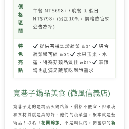
價
午餐 NT$698+ / 晚餐 & 假日
格
NT$798+ (另加10%，價格依官網
區
公告為準)
間
特
提供有機認證蔬菜 &br;
綜合
色
蔬菜盤可續 &br;
水果玉米、水
亮
蓮、特殊菇類品質佳 &br>
麻辣
點
鍋也能滿足蔬菜吃到飽需求
寬巷子鍋品美食 (微風信義店)
寬巷子走的是精品火鍋路線，價格不便宜，但環境
和食材質感是真的好。他們的蔬菜盤，根本就是藝
術品！取名「
花團錦簇
」不是叫假的，把當季的
新