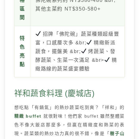
格
佛陀碗系列約 NT$380-480 &br;
區
其他主菜約 NT$350-580+
間
招牌「佛陀碗」蔬菜種類超級豐
特
富，口感層次多 &br;
精緻新派
色
蔬食，擺盤美 &br;
烤蔬菜、發
亮
酵蔬菜、生菜一次滿足 &br>
精
點
緻路線的蔬菜盛宴體驗
祥和蔬食料理 (慶城店)
想吃點「有鍋氣」的熱炒蔬菜吃到爽？「祥和」的
精緻 buffet
就很對味！他們家 buffet 雖然整體菜
色不像大飯店那麼多，但贏在精緻度和熱菜的表
現。蔬菜類的熱炒功力真的很不錯，像是「
樹子山