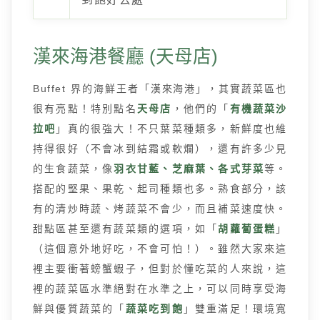
漢來海港餐廳 (天母店)
Buffet 界的海鮮王者「漢來海港」，其實蔬菜區也
很有亮點！特別點名
天母店
，他們的「
有機蔬菜沙
拉吧
」真的很強大！不只葉菜種類多，新鮮度也維
持得很好（不會冰到結霜或軟爛），還有許多少見
的生食蔬菜，像
羽衣甘藍、芝麻葉、各式芽菜
等。
搭配的堅果、果乾、起司種類也多。熟食部分，該
有的清炒時蔬、烤蔬菜不會少，而且補菜速度快。
甜點區甚至還有蔬菜類的選項，如「
胡蘿蔔蛋糕
」
（這個意外地好吃，不會可怕！）。雖然大家來這
裡主要衝著螃蟹蝦子，但對於懂吃菜的人來說，這
裡的蔬菜區水準絕對在水準之上，可以同時享受海
鮮與優質蔬菜的「
蔬菜吃到飽
」雙重滿足！環境寬