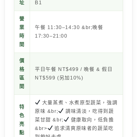
址
B1
營
業
午餐 11:30–14:30 &br;晚餐
時
17:30–21:00
間
價
格
平日午餐 NT$499 / 晚餐 & 假日
區
NT$599 (另加10%)
間
大量蒸煮、水煮原型蔬菜，強調
特
原味 &br;
調味清淡，吃得到蔬
色
菜甘甜 &br;
健康取向，低負擔
亮
&br>
追求清爽原味者的蔬菜吃
點
到飽好去處