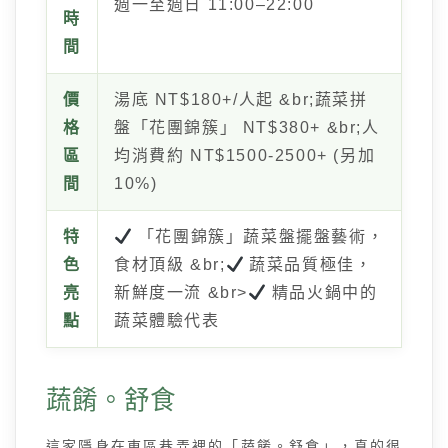
週一至週日 11:00–22:00
時
間
價
湯底 NT$180+/人起 &br;蔬菜拼
格
盤「花團錦簇」 NT$380+ &br;人
區
均消費約 NT$1500-2500+ (另加
間
10%)
特
「花團錦簇」蔬菜盤擺盤藝術，
色
食材頂級 &br;
蔬菜品質極佳，
亮
新鮮度一流 &br>
精品火鍋中的
點
蔬菜體驗代表
蔬餚。舒食
這家隱身在東區巷弄裡的「蔬餚。舒食」，真的很