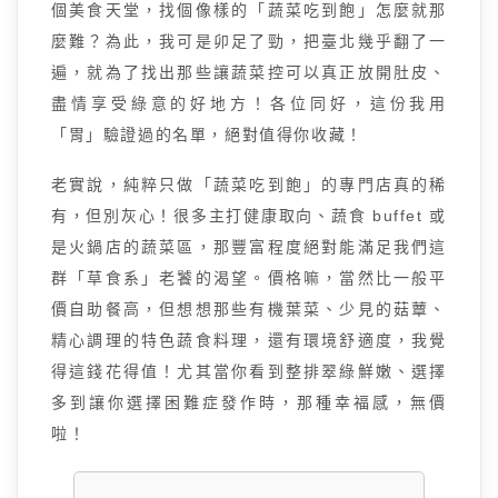
個美食天堂，找個像樣的「蔬菜吃到飽」怎麼就那
麼難？為此，我可是卯足了勁，把臺北幾乎翻了一
遍，就為了找出那些讓蔬菜控可以真正放開肚皮、
盡情享受綠意的好地方！各位同好，這份我用
「胃」驗證過的名單，絕對值得你收藏！
老實說，純粹只做「蔬菜吃到飽」的專門店真的稀
有，但別灰心！很多主打健康取向、蔬食 buffet 或
是火鍋店的蔬菜區，那豐富程度絕對能滿足我們這
群「草食系」老饕的渴望。價格嘛，當然比一般平
價自助餐高，但想想那些有機葉菜、少見的菇蕈、
精心調理的特色蔬食料理，還有環境舒適度，我覺
得這錢花得值！尤其當你看到整排翠綠鮮嫩、選擇
多到讓你選擇困難症發作時，那種幸福感，無價
啦！