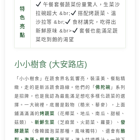
午餐套餐蔬菜份量驚人，生菜沙
特
拉碗超大 &br;
搭配烤蔬菜、溫
色
沙拉等 &br;
食材講究，吃得出
亮
新鮮原味 &br>
套餐也能滿足蔬
點
菜吃到飽的渴望
小小樹食 (大安路店)
「小小樹食」在蔬食界名氣響亮，裝潢美、餐點精
緻，走的是新派蔬食路線。他們的「
佛陀碗
」系列
是招牌，也是我認為最能滿足想吃多樣化蔬菜的選
擇。一大碗裡，底層是穀物（糙米、藜麥），上面
鋪滿滿滿的
烤蔬菜
（花椰菜、地瓜、南瓜、甜椒、
菇類）、
新鮮生菜
（芝麻葉、火箭菜、蘿蔓）、
發
酵蔬菜
（像韓國泡菜那種，風味獨特）、還會有
酪
梨、海藻、堅果種子
等等，淋上特調醬汁。一碗下