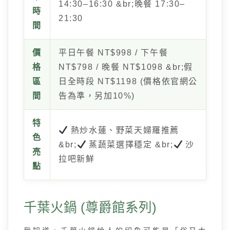
14:30–16:30 &br;晚餐 17:30–
時
21:30
間
價
平日午餐 NT$998 / 下午餐
格
NT$798 / 晚餐 NT$1098 &br;假
區
日全時段 NT$1198 (價格依官網公
間
告為準，另加10%)
特
熱炒水蓮、野菜天婦羅推薦
色
&br;
蒸蔬菜選擇穩定 &br;
沙
亮
拉吧新鮮
點
千葉火鍋 (尊爵館系列)