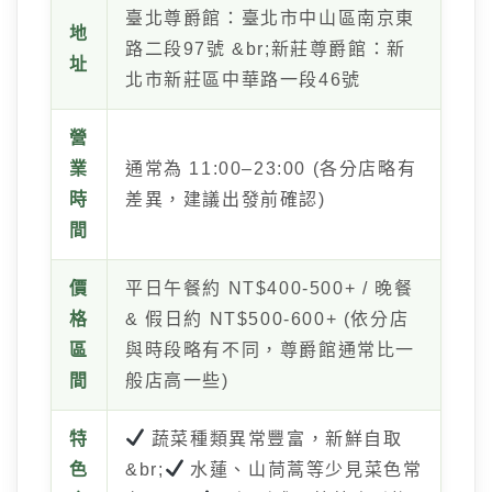
臺北尊爵館：臺北市中山區南京東
地
路二段97號 &br;新莊尊爵館：新
址
北市新莊區中華路一段46號
營
業
通常為 11:00–23:00 (各分店略有
時
差異，建議出發前確認)
間
價
平日午餐約 NT$400-500+ / 晚餐
格
& 假日約 NT$500-600+ (依分店
區
與時段略有不同，尊爵館通常比一
間
般店高一些)
特
蔬菜種類異常豐富，新鮮自取
色
&br;
水蓮、山茼蒿等少見菜色常