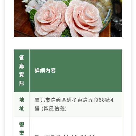
餐
廳
詳細內容
資
訊
地
臺北市信義區忠孝東路五段68號4
址
樓 (微風信義)
營
業