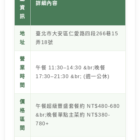
詳細內容
資
訊
地
臺北市大安區仁愛路四段266巷15
址
弄18號
營
業
午餐 11:30–14:30 &br;晚餐
時
17:30–21:30 &br; (週一公休)
間
價
午餐超級豐盛套餐約 NT$480-680
格
&br;晚餐單點主菜約 NT$380-
區
780+
間