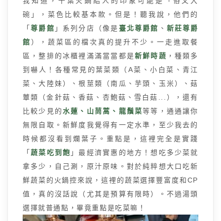
我知道，千葉火鍋給人的印象可能是「俗又大
碗」，菜色比較基本款。但是！聽我說，他們的
「
尊爵館
」系列分店（像是
臺北尊爵館
、
新莊尊爵
館
），蔬菜區的檔次真的提升不少。一走進取餐
區，整排的冰櫃裡滿滿當當都是
新鮮時蔬
，種類多
到嚇人！各種常見的葉菜類（A菜、小白菜、青江
菜、大陸妹）、根莖類（南瓜、芋頭、玉米）、菇
蕈類（金針菇、香菇、杏鮑菇、雪白菇...），還有
比較少見的
水蓮、山茼蒿、龍鬚菜
等等，通通讓你
無限自取。新鮮度我覺得有一定水準，至少我去的
時候都沒看到爛葉子。重點是，這裡完全是實踐
「
蔬菜吃到飽
」最經濟實惠的地方！想吃多少菜就
拿多少，自己涮，原汁原味。對於純粹想大口吃新
鮮蔬菜的火鍋控來說，這裡的蔬菜選擇豐富度和CP
值，真的沒話說（尤其是預算有限時）。不過湯頭
選擇就普通點，畢竟重點是吃菜嘛！