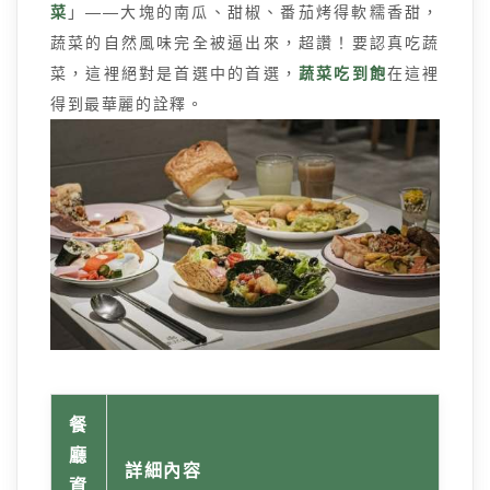
菜
」——大塊的南瓜、甜椒、番茄烤得軟糯香甜，
蔬菜的自然風味完全被逼出來，超讚！要認真吃蔬
菜，這裡絕對是首選中的首選，
蔬菜吃到飽
在這裡
得到最華麗的詮釋。
餐
廳
詳細內容
資