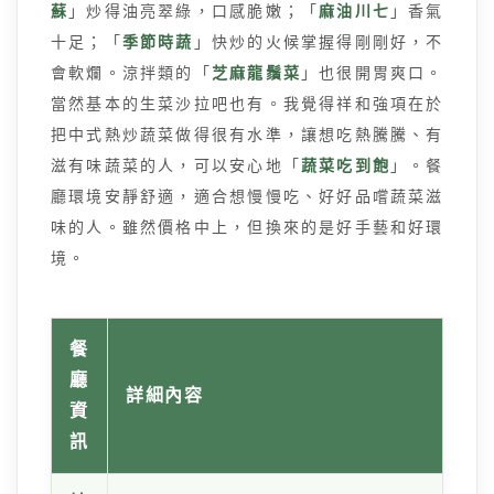
蘇
」炒得油亮翠綠，口感脆嫩；「
麻油川七
」香氣
十足；「
季節時蔬
」快炒的火候掌握得剛剛好，不
會軟爛。涼拌類的「
芝麻龍鬚菜
」也很開胃爽口。
當然基本的生菜沙拉吧也有。我覺得祥和強項在於
把中式熱炒蔬菜做得很有水準，讓想吃熱騰騰、有
滋有味蔬菜的人，可以安心地「
蔬菜吃到飽
」。餐
廳環境安靜舒適，適合想慢慢吃、好好品嚐蔬菜滋
味的人。雖然價格中上，但換來的是好手藝和好環
境。
餐
廳
詳細內容
資
訊