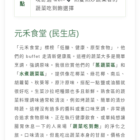
點
蔬菜吃到飽選擇
元禾食堂 (民生店)
「元禾食堂」標榜「低醣、健康、原型食物」，他
們的 buffet 走清新健康風。這裡的蔬菜大多是簡單
烹調，強調原味。我很欣賞他們的「
蒸蔬菜區
」和
「
水煮蔬菜區
」，提供像花椰菜、綠花椰、南瓜、
胡蘿蔔、秋葵等，原汁原味，搭配一點鹽或油醋就
很好吃。生菜沙拉吧種類也多且新鮮。熟食區的蔬
菜料理調味通常較清淡，例如烤蔬菜、簡單的清炒
時蔬。這裡沒有過多的醬料或重口味烹調，非常適
合追求食物原味、正在執行健康飲食、或單純想讓
腸胃休息一下的人來場「
蔬菜吃到飽
」的淨化之
旅。口味清淡，但能吃出蔬菜本身的甘甜。價格合