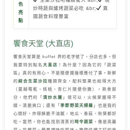
生菜沙拉吧種類驚人 &br;
現
色
炒時蔬與爐烤蔬菜必吃 &br;
異
亮
國蔬食料理豐富
點
饗食天堂 (大直店)
饗食天堂算是 buffet 界的老字號了，分店也多。但
我要特別點名
大直店
！為什麼？因為它的「蔬菜
區」真的有用心。不是隨便擺幾樣應付了事。新鮮
的
綜合生菜沙拉
種類齊全，配料堅果也給得大方
（蔓越莓乾、核桃、杏仁片隨便你撒）。熟食部
分，他們的「
清炒水蓮
」很可以，火候掌握得不
錯，清脆爽口；還有「
季節野菜天婦羅
」也是我的
心頭好，炸得酥脆不油膩，地瓜、香菇、秋葵都好
吃。當然，你也能找到清蒸的
時令蔬菜
，像是高麗
菜、花椰菜，簡單調味吃原味。雖然這裡主打的是