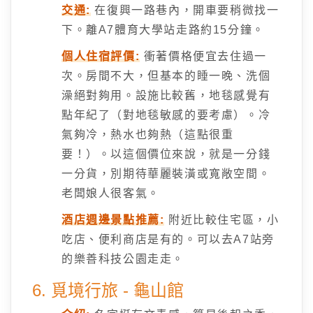
交通:
在復興一路巷內，開車要稍微找一
下。離A7體育大學站走路約15分鐘。
個人住宿評價:
衝著價格便宜去住過一
次。房間不大，但基本的睡一晚、洗個
澡絕對夠用。設施比較舊，地毯感覺有
點年紀了（對地毯敏感的要考慮）。冷
氣夠冷，熱水也夠熱（這點很重
要！）。以這個價位來說，就是一分錢
一分貨，別期待華麗裝潢或寬敞空間。
老闆娘人很客氣。
酒店週邊景點推薦:
附近比較住宅區，小
吃店、便利商店是有的。可以去A7站旁
的樂善科技公園走走。
6. 覓境行旅 - 龜山館