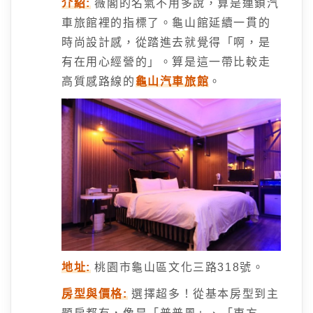
介紹:
薇閣的名氣不用多說，算是連鎖汽
車旅館裡的指標了。龜山館延續一貫的
時尚設計感，從踏進去就覺得「啊，是
有在用心經營的」。算是這一帶比較走
高質感路線的
龜山汽車旅館
。
地址:
桃園市龜山區文化三路318號。
房型與價格:
選擇超多！從基本房型到主