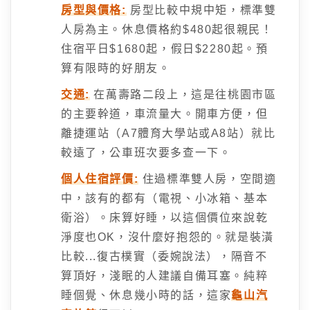
房型與價格:
房型比較中規中矩，標準雙
人房為主。休息價格約$480起很親民！
住宿平日$1680起，假日$2280起。預
算有限時的好朋友。
交通:
在萬壽路二段上，這是往桃園市區
的主要幹道，車流量大。開車方便，但
離捷運站（A7體育大學站或A8站）就比
較遠了，公車班次要多查一下。
個人住宿評價:
住過標準雙人房，空間適
中，該有的都有（電視、小冰箱、基本
衛浴）。床算好睡，以這個價位來說乾
淨度也OK，沒什麼好抱怨的。就是裝潢
比較...復古樸實（委婉說法），隔音不
算頂好，淺眠的人建議自備耳塞。純粹
睡個覺、休息幾小時的話，這家
龜山汽