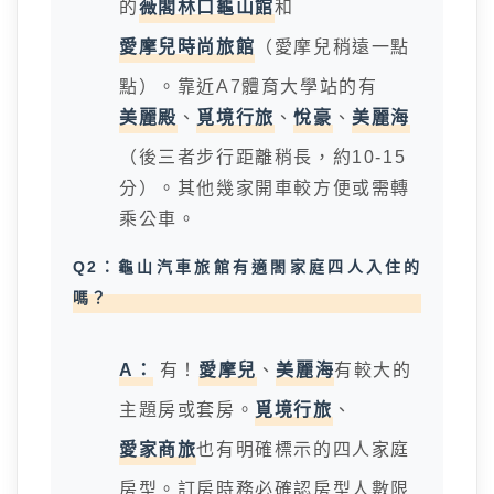
的
薇閣林口龜山館
和
愛摩兒時尚旅館
（愛摩兒稍遠一點
點）。靠近A7體育大學站的有
美麗殿
、
覓境行旅
、
悅豪
、
美麗海
（後三者步行距離稍長，約10-15
分）。其他幾家開車較方便或需轉
乘公車。
Q2：龜山汽車旅館有適閤家庭四人入住的
嗎？
A：
有！
愛摩兒
、
美麗海
有較大的
主題房或套房。
覓境行旅
、
愛家商旅
也有明確標示的四人家庭
房型。訂房時務必確認房型人數限