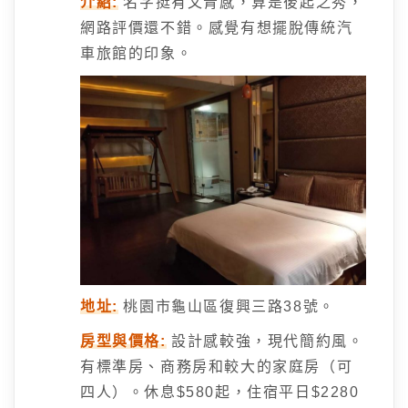
介紹:
名字挺有文青感，算是後起之秀，
網路評價還不錯。感覺有想擺脫傳統汽
車旅館的印象。
地址:
桃園市龜山區復興三路38號。
房型與價格:
設計感較強，現代簡約風。
有標準房、商務房和較大的家庭房（可
四人）。休息$580起，住宿平日$2280