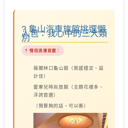
? 龜山汽車旅館挑選懶
人包：我心中的三大類
別
? 情侶浪漫首選：
薇閣林口龜山館（質感穩定、設
計佳）
愛摩兒時尚旅館（主題花樣多、
浮誇首選）
（預算夠的話，可以衝）