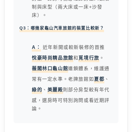
制與床型（兩大床或一床+沙發
床）。
Q3：哪幾家龜山汽車旅館的裝置比較新？
A：
近年新開或較新裝修的首推
悅豪時尚精品旅館
和
覓境行旅
。
薇閣林口龜山館
連鎖體系，維護通
常有一定水準。老牌旅館如
夏都
、
綠的
、
美麗殿
則部分房型較有年代
感，選房時可特別詢問或看近期評
論。