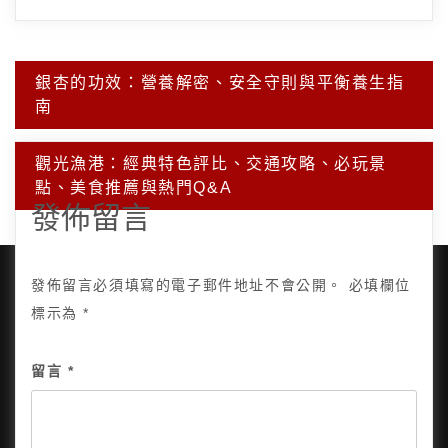
文
銀杏的功效：營養解密、安全守則與平衡養生指
章
南
導
覽
觀光漁港：經典特色評比、交通攻略、必玩景
點、美食推薦與熱門Q&A
發佈留言
發佈留言必須填寫的電子郵件地址不會公開。
必填欄位
標示為
*
Copyright © 2025, All Rights Reserved.
關於我
留言
*
隱私政策
網站地圖
全部文章