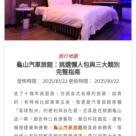
旅行地圖
龜山汽車旅館：挑選懶人包與三大類別
完整指南
發佈時間：
2025/10/22
更新時間：
2025/10/22
走了十幾年旅遊路，住過各式各樣的旅館，說真
的，有時候比起豪華五星，我更愛汽車旅館那種
「直球對決」的便利與自在感。尤其是在桃園龜山
這一帶，鄰近林口長庚醫院、華亞科技園區，還有
機場捷運串連著，
龜山汽車旅館
簡直是商務客、情
侶或小家庭短暫落腳的寶藏選擇。還記得那次半夜