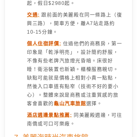
起，假日$2980起。
交通:
跟前面的美麗殿在同一條路上（復
興三路），開車方便，離A7站走路約
10-15分鐘。
個人住宿評價:
住過他們的商務房，第一
印象是「乾淨明亮」，設計簡約舒服，
不像有些老牌汽旅燈光昏暗。床很好
睡！衛浴裝置也新穎。櫃檯服務親切。
缺點可能就是價格上相對小貴一點點，
然後入口車道有點窄（技術不好的要小
心）。整體來說是商務或注重質感的旅
客會喜歡的
龜山汽車旅館
選擇。
酒店週邊景點推薦:
同美麗殿週邊，可往
南僑或可口可樂廠。