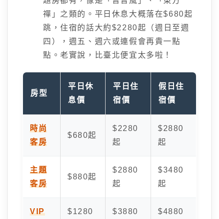
題房都有，像是「普普風」、「東方
禪」之類的。平日休息大概落在$680起
跳，住宿的話大約$2280起（週日至週
四），週五、週六或連假會再貴一點
點。老實說，比臺北便宜太多啦！
平日休
平日住
假日住
房型
息價
宿價
宿價
時尚
$2280
$2880
$680起
客房
起
起
主題
$2880
$3480
$880起
客房
起
起
VIP
$1280
$3880
$4880