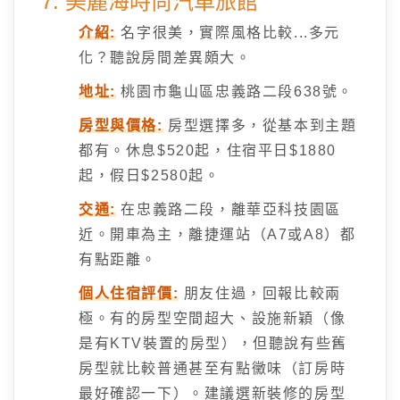
7. 美麗海時尚汽車旅館
介紹:
名字很美，實際風格比較...多元
化？聽說房間差異頗大。
地址:
桃園市龜山區忠義路二段638號。
房型與價格:
房型選擇多，從基本到主題
都有。休息$520起，住宿平日$1880
起，假日$2580起。
交通:
在忠義路二段，離華亞科技園區
近。開車為主，離捷運站（A7或A8）都
有點距離。
個人住宿評價:
朋友住過，回報比較兩
極。有的房型空間超大、設施新穎（像
是有KTV裝置的房型），但聽說有些舊
房型就比較普通甚至有點黴味（訂房時
最好確認一下）。建議選新裝修的房型