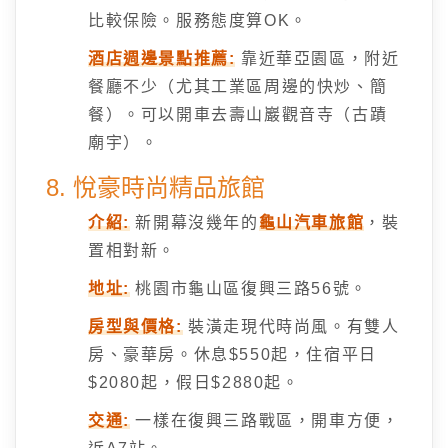
比較保險。服務態度算OK。
酒店週邊景點推薦:
靠近華亞園區，附近
餐廳不少（尤其工業區周邊的快炒、簡
餐）。可以開車去壽山巖觀音寺（古蹟
廟宇）。
8. 悅豪時尚精品旅館
介紹:
新開幕沒幾年的
龜山汽車旅館
，裝
置相對新。
地址:
桃園市龜山區復興三路56號。
房型與價格:
裝潢走現代時尚風。有雙人
房、豪華房。休息$550起，住宿平日
$2080起，假日$2880起。
交通:
一樣在復興三路戰區，開車方便，