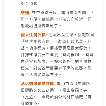
$2100起。
交通:
在中興路一段（龜山市區外圍），
開車方便。離桃園火車站方向較近，但
離機場捷運線就遠了。
個人住宿評價:
朋友出差住過，回報就是
「很傳統的汽旅」，裝置比較老舊，但
基本功能都有。價格實惠是最大優勢。
打掃乾淨度要看運氣（有時很OK，有時
角落會有灰塵）。熱水夠熱。適合預算
優先、對裝置新舊要求不高的旅客。附
近生活機能還算方便。
酒店週邊景點推薦:
龜山市區（中興路、
萬壽路交叉口商圈）、壽山巖觀音寺
（更近）、臺灣菸酒公司林口酒廠（可
參觀買酒）。