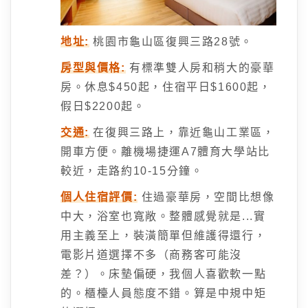
地址:
桃園市龜山區復興三路28號。
房型與價格:
有標準雙人房和稍大的豪華
房。休息$450起，住宿平日$1600起，
假日$2200起。
交通:
在復興三路上，靠近龜山工業區，
開車方便。離機場捷運A7體育大學站比
較近，走路約10-15分鐘。
個人住宿評價:
住過豪華房，空間比想像
中大，浴室也寬敞。整體感覺就是...實
用主義至上，裝潢簡單但維護得還行，
電影片道選擇不多（商務客可能沒
差？）。床墊偏硬，我個人喜歡軟一點
的。櫃檯人員態度不錯。算是中規中矩