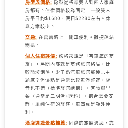
房型與價格:
房型從標準雙人到四人家庭
房都有。住宿價格較為固定，一般雙人
房平日約$1680，假日$2280左右。休
息方案較少。
交通:
在萬壽路上，開車便利。離捷運站
稍遠。
個人住宿評價:
嚴格來說是「有車庫的商
旅」，房間內部就是商務旅館格局，比
較簡潔俐落，少了點汽車旅館那種...主
題感？但優點是通常比較乾淨整齊，隔
音也不錯（標準旅館結構）。有簡單早
餐（通常是三明治+飲料）。適合需要安
靜、單純住宿的旅客。車庫算是額外便
利。
酒店週邊景點推薦:
同綠的旅館週邊，靠