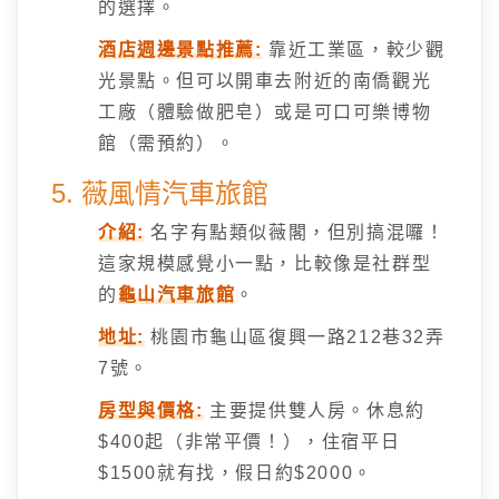
的選擇。
酒店週邊景點推薦:
靠近工業區，較少觀
光景點。但可以開車去附近的南僑觀光
工廠（體驗做肥皂）或是可口可樂博物
館（需預約）。
5. 薇風情汽車旅館
介紹:
名字有點類似薇閣，但別搞混囉！
這家規模感覺小一點，比較像是社群型
的
龜山汽車旅館
。
地址:
桃園市龜山區復興一路212巷32弄
7號。
房型與價格:
主要提供雙人房。休息約
$400起（非常平價！），住宿平日
$1500就有找，假日約$2000。