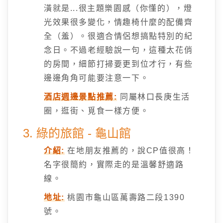
潢就是...很主題樂園感（你懂的），燈
光效果很多變化，情趣椅什麼的配備齊
全（羞）。很適合情侶想搞點特別的紀
念日。不過老經驗說一句，這種太花俏
的房間，細節打掃要更到位才行，有些
邊邊角角可能要注意一下。
酒店週邊景點推薦:
同屬林口長庚生活
圈，逛街、覓食一樣方便。
3. 綠的旅館 - 龜山館
介紹:
在地朋友推薦的，說CP值很高！
名字很簡約，實際走的是溫馨舒適路
線。
地址:
桃園市龜山區萬壽路二段1390
號。