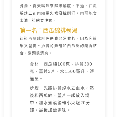
骨湯，夏天喝起來超級解膩。不過，西瓜
綿炒五花肉如果火候沒控制好，肉可能會
太油，這點要注意。
第一名：西瓜綿排骨湯
這道西瓜綿料理是我最常做的，因為它簡
單又營養。排骨的鮮甜和西瓜綿的酸香結
合，湯頭很清爽。
食材：西瓜綿100克、排骨300
克、薑片3片、水1500毫升、鹽
適量。
步驟：先將排骨焯水去血水，然
後和西瓜綿、薑片一起放入鍋
中，加水煮滾後轉小火燉20分
鐘。最後加鹽調味。