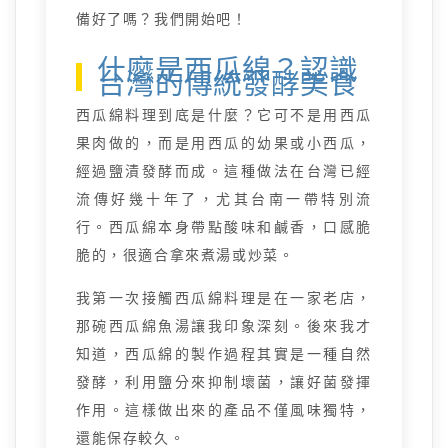
備好了嗎？我們開始吧！
什麼是西瓜綿？認識
台灣的傳統發酵美食
西瓜綿料理到底是什麼？它可不是用西瓜
果肉做的，而是用西瓜的幼果或小西瓜，
經過鹽漬發酵而成。這種做法在台灣已經
流傳好幾十年了，尤其台南一帶特別流
行。西瓜綿本身帶點酸味和鹹香，口感脆
脆的，很適合拿來煮湯或炒菜。
我第一次接觸西瓜綿料理是在一家老店，
那碗西瓜綿魚湯讓我印象深刻。後來我才
知道，西瓜綿的製作過程其實是一種自然
發酵，利用鹽分來抑制壞菌，讓好菌發揮
作用。這樣做出來的產品不僅風味獨特，
還能保存較久。