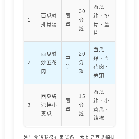
西瓜
30
西瓜綿
簡
綿、排
1
分
排骨湯
單
骨、薑
鐘
片
西瓜
西瓜綿
20
中
綿、五
2
炒五花
分
等
花肉、
肉
鐘
蒜頭
西瓜
西瓜綿
15
簡
綿、小
3
涼拌小
分
單
黃瓜、
黃瓜
鐘
辣椒
這些食譜我都在家試過，尤其是西瓜綿排