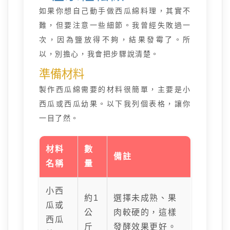
如果你想自己動手做西瓜綿料理，其實不
難，但要注意一些細節。我曾經失敗過一
次，因為鹽放得不夠，結果發霉了。所
以，別擔心，我會把步驟說清楚。
準備材料
製作西瓜綿需要的材料很簡單，主要是小
西瓜或西瓜幼果。以下我列個表格，讓你
一目了然。
材料
數
備註
名稱
量
小西
約1
選擇未成熟、果
瓜或
公
肉較硬的，這樣
西瓜
斤
發酵效果更好。