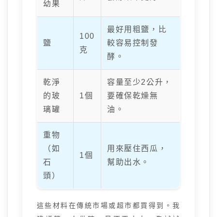
幼果
最好用粗鹽，比
100
鹽
較容易控制發
克
酵。
乾淨
容量至少2公升，
的玻
1個
要確保乾燥無
璃罐
油。
重物
（如
用來壓住西瓜，
1個
石
幫助出水。
頭）
這些材料在傳統市場或超市都買得到。我