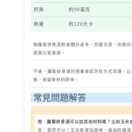
鈣質
約50毫克
熱量
約120大卡
喝蘿蔔排骨湯對身體好處多，但要注意，如果你
感覺元氣滿滿。
不過，蘿蔔排骨湯的營養會因烹飪方式而異，比
煮，保留食材的原味。
常見問題解答
問：蘿蔔排骨湯可以加其他材料嗎？比如玉米
答：當然可以！玉米能增加甜味，香菇則讓湯