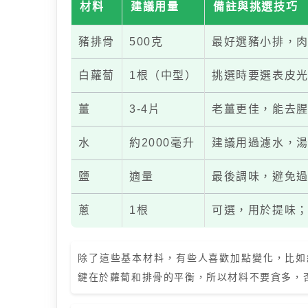
材料
建議用量
備註與挑選技巧
豬排骨
500克
最好選豬小排，
白蘿蔔
1根（中型）
挑選時要選表皮
薑
3-4片
老薑更佳，能去
水
約2000毫升
建議用過濾水，
鹽
適量
最後調味，避免
蔥
1根
可選，用於提味
除了這些基本材料，有些人喜歡加點變化，比如
鍵在於蘿蔔和排骨的平衡，所以材料不要貪多，