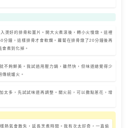
放入燙好的排骨和薑片。開大火煮滾後，轉小火慢燉。這裡
-50分鐘，這樣排骨才會軟爛。蘿蔔在排骨燉了20分鐘後再
能會煮到化掉。
就不夠鮮美。我試過用壓力鍋，雖然快，但味道總覺得少
用傳統爐火。
加太多，先試試味道再調整。關火前，可以撒點蔥花，增
樣熱氣會散失，延長烹煮時間。我有次太好奇，一直偷