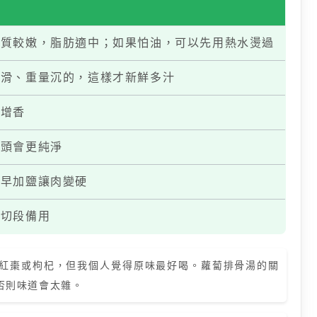
肉質較嫩，脂肪適中；如果怕油，可以先用熱水燙過
光滑、重量沉的，這樣才新鮮多汁
腥增香
湯頭會更純淨
過早加鹽讓肉變硬
；切段備用
紅棗或枸杞，但我個人覺得原味最好喝。蘿蔔排骨湯的關
否則味道會太雜。