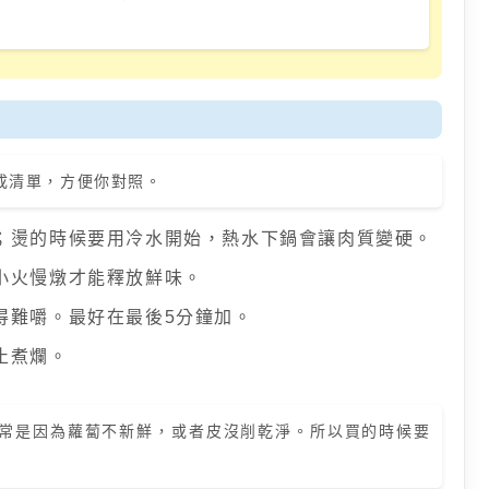
成清單，方便你對照。
；燙的時候要用冷水開始，熱水下鍋會讓肉質變硬。
小火慢燉才能釋放鮮味。
得難嚼。最好在最後5分鐘加。
止煮爛。
常是因為蘿蔔不新鮮，或者皮沒削乾淨。所以買的時候要