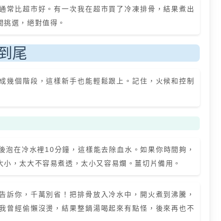
通常比超市好。有一次我在超市買了冷凍排骨，結果煮出
間挑選，絕對值得。
到尾
成幾個階段，這樣新手也能輕鬆跟上。記住，火候和控制
後泡在冷水裡10分鐘，這樣能去除血水。如果你時間夠，
大小，太大不容易煮透，太小又容易爛。薑切片備用。
告訴你，千萬別省！把排骨放入冷水中，開火煮到沸騰，
我曾經偷懶沒燙，結果整鍋湯喝起來有點怪，後來再也不