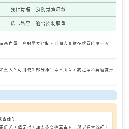
強化骨骼，預防骨質疏鬆
低卡路里，適合控制體重
有高血壓，鹽的量要控制。我個人喜歡在感冒時喝一碗，
如煮太久可能流失部分維生素。所以，我建議不要過度烹
或香菇？
更鮮美。但記得，加太多會掩蓋主味，所以適量就好。