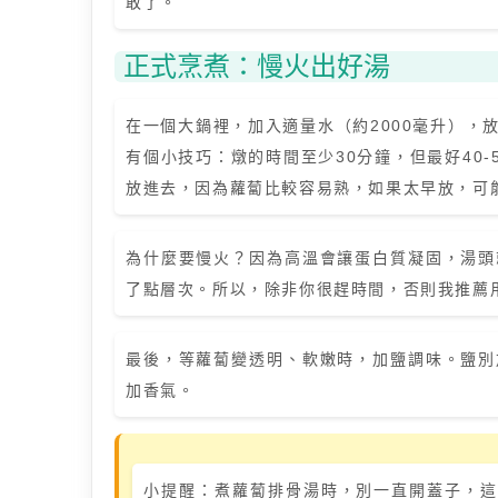
敢了。
正式烹煮：慢火出好湯
在一個大鍋裡，加入適量水（約2000毫升），
有個小技巧：燉的時間至少30分鐘，但最好40
放進去，因為蘿蔔比較容易熟，如果太早放，可
為什麼要慢火？因為高溫會讓蛋白質凝固，湯頭
了點層次。所以，除非你很趕時間，否則我推薦
最後，等蘿蔔變透明、軟嫩時，加鹽調味。鹽別
加香氣。
小提醒：煮蘿蔔排骨湯時，別一直開蓋子，這