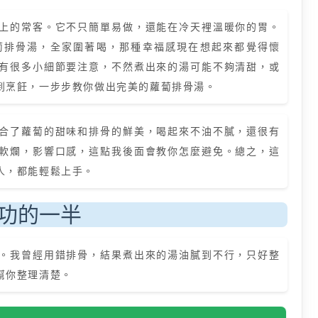
上的常客。它不只簡單易做，還能在冷天裡溫暖你的胃。
蔔排骨湯，全家圍著喝，那種幸福感現在想起來都覺得懷
有很多小細節要注意，不然煮出來的湯可能不夠清甜，或
到烹飪，一步步教你做出完美的蘿蔔排骨湯。
合了蘿蔔的甜味和排骨的鮮美，喝起來不油不膩，還很有
軟爛，影響口感，這點我後面會教你怎麼避免。總之，這
人，都能輕鬆上手。
功的一半
。我曾經用錯排骨，結果煮出來的湯油膩到不行，只好整
幫你整理清楚。