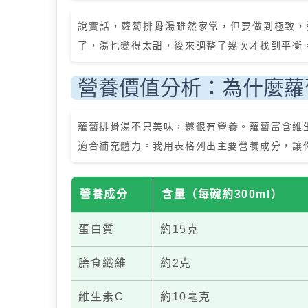
說實話，蘿蔔排骨湯雖然家常，但要做到極致，
了，湯也變得太甜，後來調整了幾次才找到平衡
營養價值分析：為什麼蘿
蘿蔔排骨湯不只美味，還很有營養。蘿蔔富含維
適合補充體力。我用表格列出主要營養成分，讓
營養成分
含量（每碗約300ml）
蛋白質
約15克
膳食纖維
約2克
維生素C
約10毫克