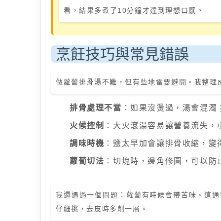
看，結果多煮了10分鐘才達到理想口感。
烹飪技巧與常見錯誤
做蘿蔔排骨湯不難，但有些地雷要避開。我整理
排骨處理不當
：如果沒燙過，湯會混濁
火候控制
：大火滾湯容易讓營養流失，
調味時機
：鹽太早加會讓排骨收縮，變
蘿蔔切法
：切塊時，邊角修圓，可以防
我還遇過一個問題：蘿蔔有時候會帶苦味。這通
仔細挑，去皮時多削一層。