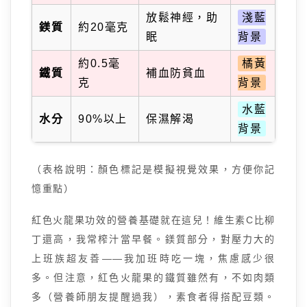
放鬆神經，助
淺藍
鎂質
約20毫克
眠
背景
約0.5毫
橘黃
鐵質
補血防貧血
克
背景
水藍
水分
90%以上
保濕解渴
背景
（表格說明：顏色標記是模擬視覺效果，方便你記
憶重點）
紅色火龍果功效的營養基礎就在這兒！維生素C比柳
丁還高，我常榨汁當早餐。鎂質部分，對壓力大的
上班族超友善——我加班時吃一塊，焦慮感少很
多。但注意，紅色火龍果的鐵質雖然有，不如肉類
多（營養師朋友提醒過我），素食者得搭配豆類。