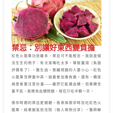
禁忌：別讓好東西變負擔
紅色火龍果功效雖多，禁忌可不能輕忽。我就是個
活生生的例子：有次貪嘴吃太多，導致腹瀉（負面
評價來了）。醫生說，腎臟問題的人要小心，紅色
火龍果含鉀量中高，過量會加重負擔。還有，糖尿
病患者要注意份量——雖然它能穩血糖，但果糖含
量不低，我媽有血糖問題，現在只吃半顆一天。
懷孕時期的禁忌更關鍵。我表姊懷孕時狂吃紅色火
龍果，結果脹氣到住院（個人案例分享）。醫師解