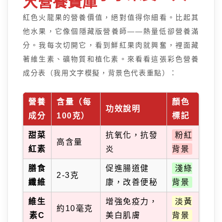
大營養寶庫
紅色火龍果的營養價值，絕對值得你細看。比起其
他水果，它像個隱藏版營養師——熱量低卻營養滿
分。我每次切開它，看到鮮紅果肉就興奮，裡面藏
著維生素、礦物質和植化素。來看看這張彩色營養
成分表（我用文字模擬，背景色代表重點）：
營養
含量（每
顏色
功效說明
成分
100克）
標記
甜菜
抗氧化，抗發
粉紅
高含量
紅素
炎
背景
膳食
促進腸道健
淺綠
2-3克
纖維
康，改善便秘
背景
維生
增強免疫力，
淡黃
約10毫克
素C
美白肌膚
背景