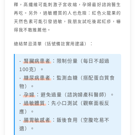
釋，高纖維可能刺激子宮收縮，孕婦最好諮詢醫生
再吃。另外，過敏體質的人也危險：紅色火龍果的
天然色素可能引發過敏，我朋友試吃後起紅疹，嚇
得我不敢推薦他。
總結禁忌清單（括號備註實用建議）：
-
腎臟病患者
：限制份量（每日不超過
100克）。
-
糖尿病患者
：監測血糖（搭配蛋白質食
物）。
-
孕婦
：避免過量（諮詢婦產科醫師）。
-
過敏體質
：先小口測試（觀察面板反
應）。
-
腸胃敏感者
：飯後食用（空腹吃易不
適）。