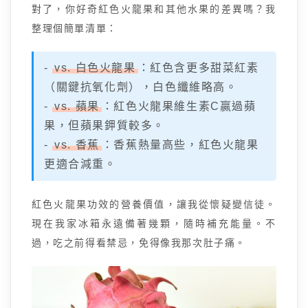
對了，你好奇紅色火龍果和其他水果的差異嗎？我
整理個簡單清單：
-
vs. 白色火龍果
：紅色含更多甜菜紅素
（關鍵抗氧化劑），白色纖維略高。
-
vs. 蘋果
：紅色火龍果維生素C贏過蘋
果，但蘋果鉀質較多。
-
vs. 香蕉
：香蕉熱量高些，紅色火龍果
更適合減重。
紅色火龍果功效的營養價值，讓我從懷疑變信徒。
現在我家冰箱永遠備著幾顆，隨時補充能量。不
過，吃之前得看禁忌，免得像我那次肚子痛。