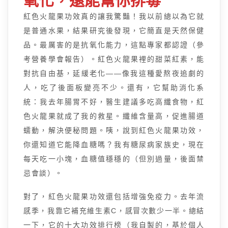
氧化，還能幫你排毒
紅色火龍果功效真的讓我驚豔！我以前總以為它就
是普通水果，結果研究後發現，它簡直是天然保健
品。最厲害的是抗氧化能力，這點專家都認證（參
考營養學會報告）。紅色火龍果裡的甜菜紅素，能
對抗自由基，延緩老化——像我這種愛熬夜追劇的
人，吃了後面板變亮不少。還有，它幫助消化系
統：我去年腸胃不好，醫生建議多吃高纖食物，紅
色火龍果就成了我的救星。纖維含量高，促進腸道
蠕動，解決便秘問題。咦，說到紅色火龍果功效，
你還知道它能降血糖嗎？我有糖尿病家族史，現在
每天吃一小塊，血糖值穩穩的（但別過量，後面禁
忌會談）。
對了，紅色火龍果功效還包括增強免疫力。去年流
感季，我靠它補充維生素C，感冒次數少一半。總結
一下，它的十大功效排行榜（我自製的，基於個人