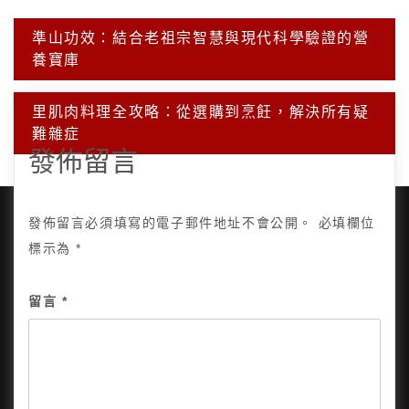
文
準山功效：結合老祖宗智慧與現代科學驗證的營
章
養寶庫
導
覽
里肌肉料理全攻略：從選購到烹飪，解決所有疑
難雜症
發佈留言
發佈留言必須填寫的電子郵件地址不會公開。
必填欄位
標示為
*
Copyright © 2025, All Rights Reserved.
關於我
留言
*
隱私政策
網站地圖
全部文章