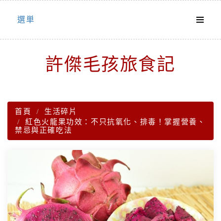
Skip
選単
to
content
許傑毛孩旅食記
首頁
生活碎片
紅色火龍果功效：不只抗氧化、排毒！掌握營養、
禁忌與正確吃法