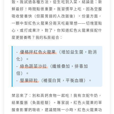
致。我試過各種方法，從生吃到入菜，結論是：新
鮮最好！時間點很重要，我習慣早上吃，因為空腹
吸收營養快（但腸胃弱的人改飯後）。份量方面，
一顆中型紅色火龍果分兩天吃最理想——切塊當點
心，或打成果汁。對了，你知道紅色火龍果搭配什
麼更營養嗎？我的私房組合：
-
優格拌紅色火龍果
（增加益生菌，助消
化）。
-
綠色蔬菜沙拉
（纖維疊加，排毒加
倍）。
-
堅果碎粒
（補蛋白質，平衡血糖）。
禁忌來了：別和高鈣食物一起吃！我有次配牛奶，
結果腹脹（負面經驗）。專家說，紅色火龍果的草
酸會影響鈣吸收，建議間隔一小時。紅色火龍果功