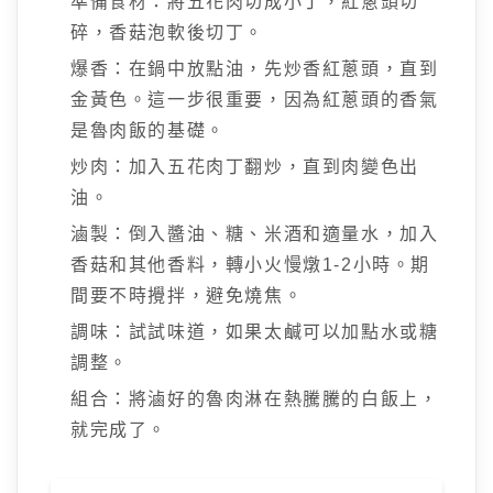
準備食材：將五花肉切成小丁，紅蔥頭切
碎，香菇泡軟後切丁。
爆香：在鍋中放點油，先炒香紅蔥頭，直到
金黃色。這一步很重要，因為紅蔥頭的香氣
是魯肉飯的基礎。
炒肉：加入五花肉丁翻炒，直到肉變色出
油。
滷製：倒入醬油、糖、米酒和適量水，加入
香菇和其他香料，轉小火慢燉1-2小時。期
間要不時攪拌，避免燒焦。
調味：試試味道，如果太鹹可以加點水或糖
調整。
組合：將滷好的魯肉淋在熱騰騰的白飯上，
就完成了。