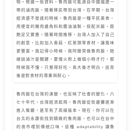
物。根據一些資料，魯肉飯可能源自中國福建一
帶的滷肉飯，隨著移民帶到台灣。在早期，台灣
經濟還不發達的時候，魯肉飯是一種平民美食，
用便宜的豬肉邊角料和醬油滷製，搭配米飯，既
飽足又實惠。隨著時間推移，台灣人加入了自己
的創意，比如加入香菇、紅蔥頭等食材，讓風味
更豐富。我記得小時候，我阿嬤常做魯肉飯，她
總說滷汁是關鍵，要慢火熬上幾個小時才行。那
時候我不懂，只覺得好吃，長大後才明白，這背
後是對食材的尊重與耐心。
魯肉飯在台灣的演變，也反映了社會的變化。六
七十年代，台灣經濟起飛，魯肉飯從街邊攤逐漸
進入餐廳，甚至有了高級版本。現在，你可以在
台北的永康街找到精緻的魯肉飯，也可以在台中
的夜市嚐到傳統口味。這種 adaptability 讓魯