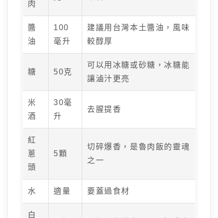
肉
醬
100
建議用台灣本土醬油，風味
油
毫升
較醇厚
可以用冰糖或砂糖，冰糖能
糖
50克
讓滷汁更亮
米
30毫
去腥提香
酒
升
紅
切碎爆香，是魯肉飯的靈魂
蔥
5顆
之一
頭
水
適量
要蓋過食材
白