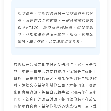
說到這裡，我想起自己第一次吃魯肉飯的經
歷。那是在台北的夜市，一碗熱騰騰的魯肉
飯才NT$30，那時候覺得超值，但現在想
想，可能衛生條件沒那麼好。所以，選擇店
家時，除了味道，也要注意環境清潔。
魯肉飯在台灣文化中佔有特殊地位，它不只是食
物，更是一種生活方式的體現。無論是忙碌的上
班族，還是悠閒的遊客，都能在魯肉飯中找到慰
藉。這篇文章希望能幫你全面了解魯肉飯，從歷
史到實用資訊，甚至自己動手做。如果你有更多
問題，歡迎在評論區討論。魯肉飯的魅力在於它
的簡單與真實，希望你能透過這篇指南，更享受