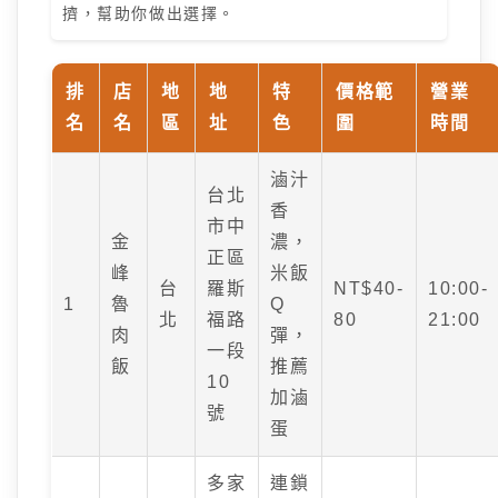
擠，幫助你做出選擇。
排
店
地
地
特
價格範
營業
名
名
區
址
色
圍
時間
滷汁
台北
香
市中
金
濃，
正區
峰
米飯
台
羅斯
NT$40-
10:00-
1
魯
Q
北
福路
80
21:00
肉
彈，
一段
飯
推薦
10
加滷
號
蛋
多家
連鎖