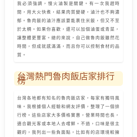
我必須強調，慢火滷製是關鍵。有一次我趕時
間，用大火快煮，結果肉質變硬，滷汁也不夠濃
郁。魯肉飯的滷汁應該要能裹住米飯，但又不至
於太稠。如果你喜歡，還可以加個滷蛋或青菜，
讓整體更豐富。總的來說，自己做魯肉飯雖然花
時間，但成就感滿滿，而且你可以控制食材的品
質。
台灣熱門魯肉飯店家排行
榜
台灣各地都有知名的魯肉飯店家，每家有獨特風
味。我根據個人經驗和網友評價，整理了一個排
行榜。這些店家大多價格實惠，營業時間也長，
適合觀光客或本地人去嚐鮮。不過，口味是很主
觀的，我列出一些負面點，比如有的店環境較擁