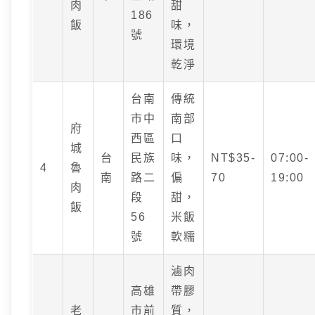
肉
甜
186
飯
味，
號
環境
乾淨
台南
傳統
市中
南部
府
西區
口
城
台
民族
味，
NT$35-
07:00-
4
魯
南
路二
偏
70
19:00
肉
段
甜，
飯
56
米飯
號
軟糯
滷肉
高雄
帶膠
老
市前
質，