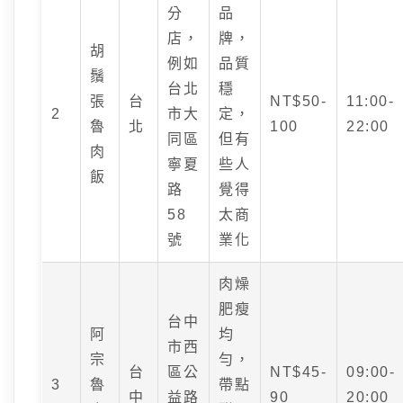
分
品
店，
牌，
胡
例如
品質
鬚
台北
穩
張
台
NT$50-
11:00-
2
市大
定，
魯
北
100
22:00
同區
但有
肉
寧夏
些人
飯
路
覺得
58
太商
號
業化
肉燥
肥瘦
台中
阿
均
市西
宗
勻，
台
區公
NT$45-
09:00-
3
魯
帶點
中
益路
90
20:00