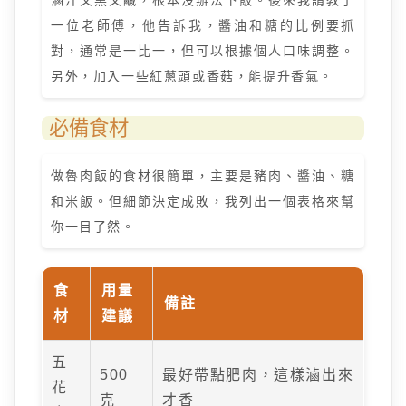
滷汁又黑又鹹，根本沒辦法下飯。後來我請教了
一位老師傅，他告訴我，醬油和糖的比例要抓
對，通常是一比一，但可以根據個人口味調整。
另外，加入一些紅蔥頭或香菇，能提升香氣。
必備食材
做魯肉飯的食材很簡單，主要是豬肉、醬油、糖
和米飯。但細節決定成敗，我列出一個表格來幫
你一目了然。
食
用量
備註
材
建議
五
500
最好帶點肥肉，這樣滷出來
花
克
才香