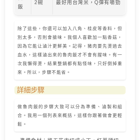
2碗
最好用台灣米，Q彈有嚼勁
飯
除了這些，你還可以加入八角、桂皮等香料，但
別太多，否則會搶味。我個人喜歡加一點香菇，
因為它能让滷汁更鮮美。記得，豬肉要先燙過去
血水，這樣滷出來的魯肉飯才不會有腥味。有一
次我懶得燙，結果整鍋都有點怪味，只好倒掉重
來。所以，步驟不能省。
詳細步驟
做魯肉飯的步驟大致可以分為準備、滷製和組
合。我用一個列表來概括，這樣你跟著做會更輕
鬆。