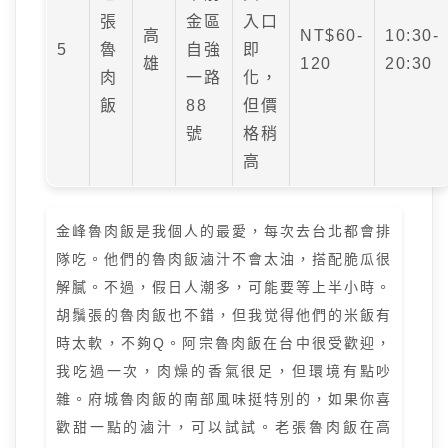
張
金區
入口
高
NT$60-
10:30-
5
魯
自強
即
雄
120
20:30
肉
一路
化，
飯
88
但價
號
格稍
高
金峰魯肉飯是我個人的最愛，每次去台北都會排
隊吃。他們的魯肉飯滷汁不會太油，搭配脆瓜很
解膩。不過，假日人潮多，可能要等上半小時。
胡鬚張的魯肉飯也不錯，但我觉得他們的米飯有
時太軟，不夠Q。阿宗魯肉飯在台中很受歡迎，
我吃過一次，肉燥的香氣很足，但環境有點吵
雜。府城魯肉飯的南部風味挺特別的，如果你喜
歡甜一點的滷汁，可以試試。老張魯肉飯在高