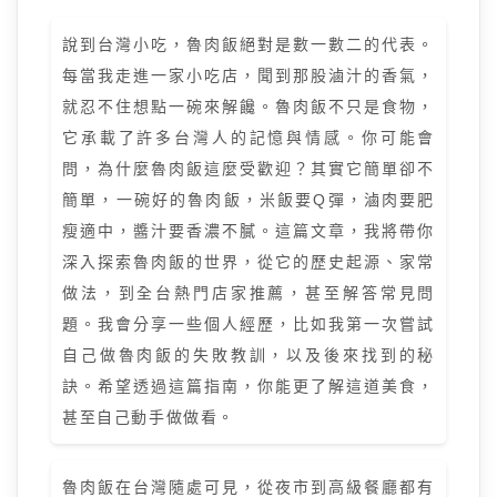
說到台灣小吃，魯肉飯絕對是數一數二的代表。
每當我走進一家小吃店，聞到那股滷汁的香氣，
就忍不住想點一碗來解饞。魯肉飯不只是食物，
它承載了許多台灣人的記憶與情感。你可能會
問，為什麼魯肉飯這麼受歡迎？其實它簡單卻不
簡單，一碗好的魯肉飯，米飯要Q彈，滷肉要肥
瘦適中，醬汁要香濃不膩。這篇文章，我將帶你
深入探索魯肉飯的世界，從它的歷史起源、家常
做法，到全台熱門店家推薦，甚至解答常見問
題。我會分享一些個人經歷，比如我第一次嘗試
自己做魯肉飯的失敗教訓，以及後來找到的秘
訣。希望透過這篇指南，你能更了解這道美食，
甚至自己動手做做看。
魯肉飯在台灣隨處可見，從夜市到高級餐廳都有