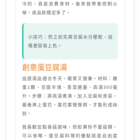
冷的，真是浪費食材。後來我學會控制火
候，成品就穩定多了。
小技巧：煎之前先將豆腐水分壓乾，這
樣更容易上色。
創意蛋豆腐湯
這道湯品適合冬天，暖胃又營養。材料：雞
蛋1顆、豆腐半塊、青菜適量、高湯500毫
升。步驟：將高湯煮沸，加入豆腐和青菜，
最後淋上蛋花。蛋花要慢慢倒，才能形成絲
狀。
我喜歡加點香菇提味，但如果你不愛菇類，
可以省略。蛋豆腐料理的優點就是自由度