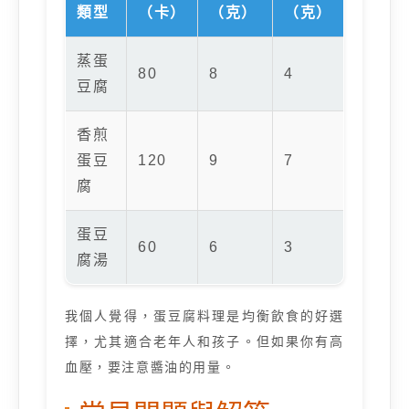
類型
（卡）
（克）
（克）
蒸蛋
80
8
4
豆腐
香煎
蛋豆
120
9
7
腐
蛋豆
60
6
3
腐湯
我個人覺得，蛋豆腐料理是均衡飲食的好選
擇，尤其適合老年人和孩子。但如果你有高
血壓，要注意醬油的用量。