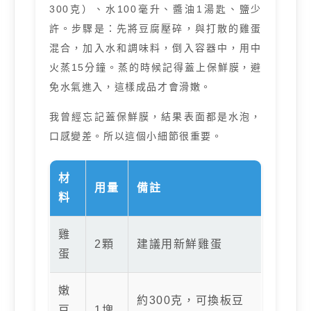
300克）、水100毫升、醬油1湯匙、鹽少
許。步驟是：先將豆腐壓碎，與打散的雞蛋
混合，加入水和調味料，倒入容器中，用中
火蒸15分鐘。蒸的時候記得蓋上保鮮膜，避
免水氣進入，這樣成品才會滑嫩。
我曾經忘記蓋保鮮膜，結果表面都是水泡，
口感變差。所以這個小細節很重要。
材
用量
備註
料
雞
2顆
建議用新鮮雞蛋
蛋
嫩
約300克，可換板豆
豆
1塊