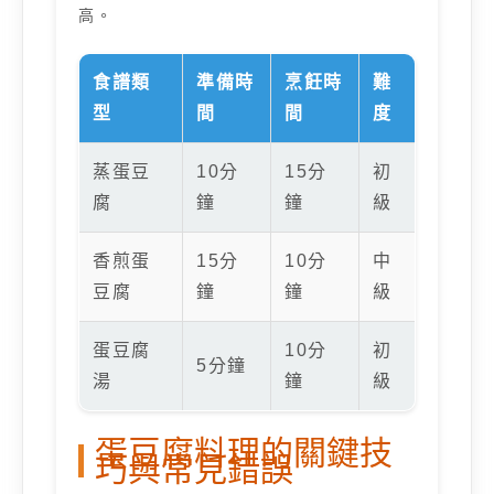
高。
食譜類
準備時
烹飪時
難
型
間
間
度
蒸蛋豆
10分
15分
初
腐
鐘
鐘
級
香煎蛋
15分
10分
中
豆腐
鐘
鐘
級
蛋豆腐
10分
初
5分鐘
湯
鐘
級
蛋豆腐料理的關鍵技
巧與常見錯誤