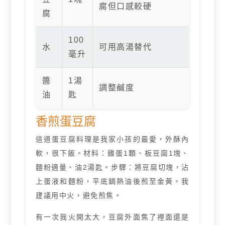
腐但口感較硬
腐
100
水
可用高湯替代
毫升
醬
1湯
調整鹹度
油
匙
香煎蛋豆腐
這道蛋豆腐料理是我家小孩的最愛，外酥內
軟，很下飯。材料：雞蛋1顆、板豆腐1塊、
麵粉適量、油2湯匙。步驟：將豆腐切塊，沾
上蛋液和麵粉，平底鍋熱油後煎至金黃。我
建議用中火，避免煎焦。
有一次我火開太大，豆腐外面焦了裡面還是