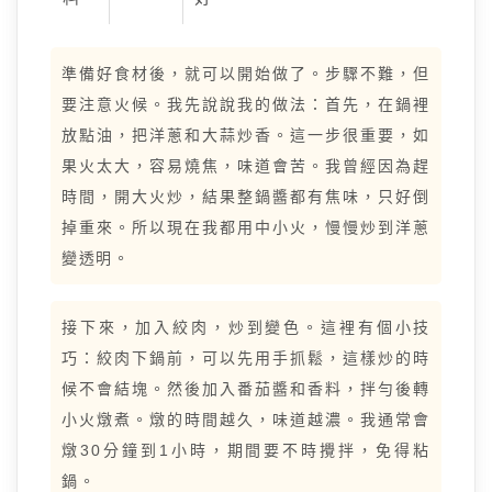
準備好食材後，就可以開始做了。步驟不難，但
要注意火候。我先說說我的做法：首先，在鍋裡
放點油，把洋蔥和大蒜炒香。這一步很重要，如
果火太大，容易燒焦，味道會苦。我曾經因為趕
時間，開大火炒，結果整鍋醬都有焦味，只好倒
掉重來。所以現在我都用中小火，慢慢炒到洋蔥
變透明。
接下來，加入絞肉，炒到變色。這裡有個小技
巧：絞肉下鍋前，可以先用手抓鬆，這樣炒的時
候不會結塊。然後加入番茄醬和香料，拌勻後轉
小火燉煮。燉的時間越久，味道越濃。我通常會
燉30分鐘到1小時，期間要不時攪拌，免得粘
鍋。