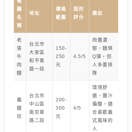
餐
廳
價格
我的
地址
備註
名
範圍
評分
稱
老
肉醬濃
台北市
張
150-
郁，麵條
大安區
牛
250
4.5/5
Q彈，但
和平東
肉
元
人多要排
路一段
麵
隊
環境舒
台北市
適，醬汁
義
200-
中山區
偏酸，適
麵
300
4/5
南京東
合喜歡義
坊
元
路二段
式風味的
人