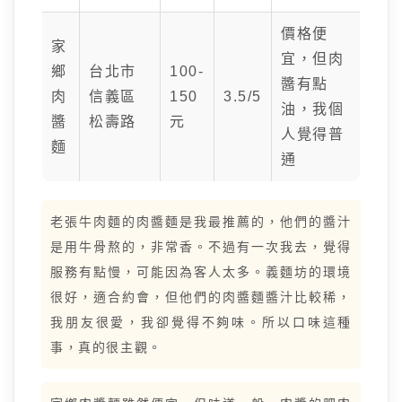
價格便
家
宜，但肉
鄉
台北市
100-
醬有點
肉
信義區
150
3.5/5
油，我個
醬
松壽路
元
人覺得普
麵
通
老張牛肉麵的肉醬麵是我最推薦的，他們的醬汁
是用牛骨熬的，非常香。不過有一次我去，覺得
服務有點慢，可能因為客人太多。義麵坊的環境
很好，適合約會，但他們的肉醬麵醬汁比較稀，
我朋友很愛，我卻覺得不夠味。所以口味這種
事，真的很主觀。