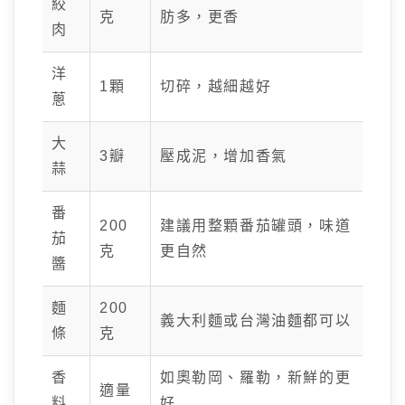
絞
克
肪多，更香
肉
洋
1顆
切碎，越細越好
蔥
大
3瓣
壓成泥，增加香氣
蒜
番
200
建議用整顆番茄罐頭，味道
茄
克
更自然
醬
麵
200
義大利麵或台灣油麵都可以
條
克
香
如奧勒岡、羅勒，新鮮的更
適量
料
好