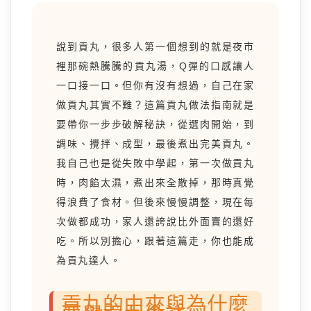
說到貢丸，很多人第一個想到的就是夜市
裡那碗熱騰騰的貢丸湯，Q彈的口感讓人
一口接一口。但你有沒有想過，自己在家
做貢丸其實不難？這篇貢丸做法指南就是
要帶你一步步破解秘訣，從選肉開始，到
調味、攪拌、成型，最後煮出完美貢丸。
我自己也是從失敗中學起，第一次做貢丸
時，肉餡太濕，煮出來全散掉，那時真覺
得浪費了食材。但後來慢慢調整，現在每
次做都成功，家人還誇說比外面賣的還好
吃。所以別擔心，跟著這篇走，你也能成
為貢丸達人。
貢丸的由來與為什麼