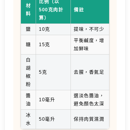
比例（以
材
500克肉計
備註
料
算）
鹽
10克
提味，不可少
平衡鹹度，增
糖
15克
加鮮味
白
胡
5克
去腥，香氣足
椒
粉
醬
選淡色醬油，
10毫升
油
避免顏色太深
冰
50毫升
保持肉質濕潤
水