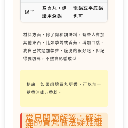
煮貢丸，建
電鍋或平底鍋
鍋子
議用深鍋
也可
材料方面，除了肉和調味料，有些人會加
其他東西，比如荸薺或香菇，增加口感。
我自己試過加荸薺，脆脆的很好吃，但記
得要切碎，不然會影響成型。
秘訣：如果想讓貢丸更香，可以加一
點香油或五香粉。
常見問題解答：解決
你的貢丸做法疑難雜
症