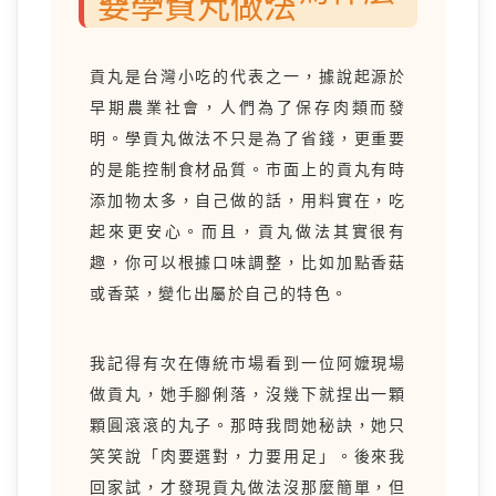
要學貢丸做法
貢丸是台灣小吃的代表之一，據說起源於
早期農業社會，人們為了保存肉類而發
明。學貢丸做法不只是為了省錢，更重要
的是能控制食材品質。市面上的貢丸有時
添加物太多，自己做的話，用料實在，吃
起來更安心。而且，貢丸做法其實很有
趣，你可以根據口味調整，比如加點香菇
或香菜，變化出屬於自己的特色。
我記得有次在傳統市場看到一位阿嬤現場
做貢丸，她手腳俐落，沒幾下就捏出一顆
顆圓滾滾的丸子。那時我問她秘訣，她只
笑笑說「肉要選對，力要用足」。後來我
回家試，才發現貢丸做法沒那麼簡單，但