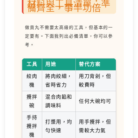
材料與工具清單：準
備齊全，事半功倍
做貢丸不需要太高級的工具，但基本的一
定要有。下面我列出必備清單，你可以參
考。
工具
用途
替代方案
絞肉
將肉絞細，
用刀背剁，但
機
省時省力
較費時
攪拌
混合肉餡和
任何大碗均可
碗
調味料
手持
打漿用，均
用手攪拌，但
攪拌
勻快速
需較大力氣
機