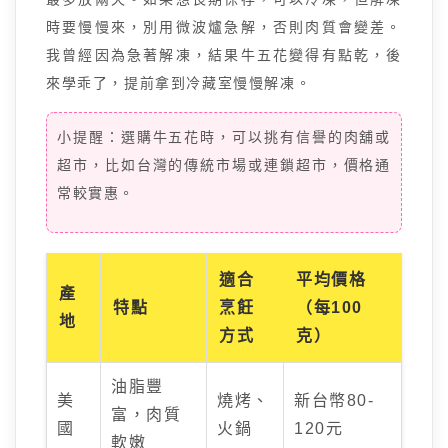
時要慢慢來，別用微波爐急解，否則肉質會變差。
我曾經因為急著解凍，結果牛五花變得有點乾，後
來學乖了，提前拿到冷藏室慢慢解凍。
小提醒：選購牛五花時，可以挑有信譽的肉舖或
超市，比如台灣的傳統市場或連鎖超市，價格通
常較實惠。
適合
平均價格
產
特點
烹飪
（每100
地
方式
克）
油脂豐
美
燒烤、
新台幣80-
富，肉質
國
火鍋
120元
軟嫩