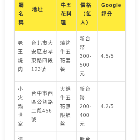
廳
牛五
價格
Google
地址
名
花料
（每
評分
稱
理
人）
新台
老
台北市大
燒烤
幣
王
安區忠孝
牛五
300-
4.5/5
燒
東路四段
花套
500
肉
123號
餐
元
小
火鍋
新台
台中市西
火
牛五
幣
區公益路
鍋
花無
200-
4.2/5
二段456
世
限續
400
號
家
盤
元
海
新台