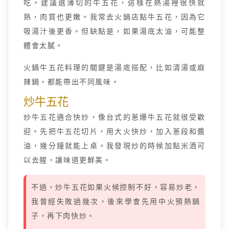
吃。建議選薄切的牛五花，這樣在熱湯裡很快就
熟，肉質也更嫩。我常去火鍋店點牛五花，因為它
吸湯汁後更香。但缺點是，如果湯底太油，可能整
體會太膩。
火鍋牛五花料理的關鍵是湯底搭配，比如清湯或麻
辣鍋，都能帶出不同風味。
炒牛五花
炒牛五花適合快炒，像台式的蔥爆牛五花就很受歡
迎。先把牛五花切片，用大火快炒，加入蔥段和醬
油，幾分鐘就能上桌。我發現炒的時候加點米酒可
以去腥，讓味道更鮮美。
不過，炒牛五花如果火候控制不好，容易炒老，
我曾經失敗過幾次，後來學會先用中火預熱鍋
子，再下肉快炒。