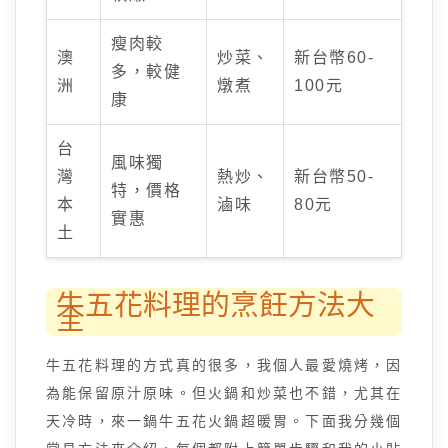
瘦肉較
澳
炒菜、
新台幣60-
多，較健
洲
燉煮
100元
康
台
風味獨
灣
熱炒、
新台幣50-
特，價格
本
滷味
80元
實惠
土
牛五花料理的烹飪方法大
全
牛五花料理的方式真的很多，我個人最愛燒烤，因
為能保留原汁原味。但火鍋和炒菜也不錯，尤其在
天冷時，來一鍋牛五花火鍋超暖胃。下面我分幾個