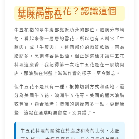
什麼是牛五花？認識這個
美味的部位
牛五花指的是牛腹部靠近肋骨的部位，脂肪分布均
勻，看起來像一層層的雪花，所以也有人叫它「牛
腩肉」或「牛腹肉」。這個部位的肉質軟嫩，因為
脂肪多，烹調時容易出油，但正是這樣才讓牛五花
料理這麼香。我記得第一次吃牛五花是在一家燒肉
店，那油脂在烤盤上滋滋作響的樣子，至今難忘。
但牛五花不是只有一種，根據切割方式和產地，還
分為美國牛五花、澳洲牛五花等。美國的通常油脂
較豐富，適合燒烤；澳洲的則瘦肉多一點，更健康
些。這點在選購時要留意，別買錯了。
牛五花料理的關鍵在於脂肪和肉的比例，太肥