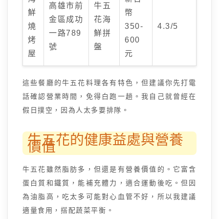
高雄市前
牛五
鮮
幣
金區成功
花海
燒
350-
4.3/5
一路789
鮮拼
烤
600
號
盤
屋
元
這些餐廳的牛五花料理各有特色，但建議你先打電
話確認營業時間，免得白跑一趟。我自己就曾經在
假日撲空，因為人太多要排隊。
牛五花的健康益處與營養
價值
牛五花雖然脂肪多，但還是有營養價值的。它富含
蛋白質和鐵質，能補充體力，適合運動後吃。但因
為油脂高，吃太多可能對心血管不好，所以我建議
適量食用，搭配蔬菜平衡。