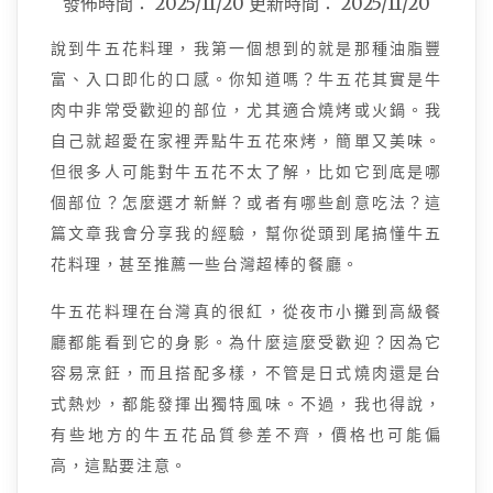
發佈時間：
2025/11/20
更新時間：
2025/11/20
說到牛五花料理，我第一個想到的就是那種油脂豐
富、入口即化的口感。你知道嗎？牛五花其實是牛
肉中非常受歡迎的部位，尤其適合燒烤或火鍋。我
自己就超愛在家裡弄點牛五花來烤，簡單又美味。
但很多人可能對牛五花不太了解，比如它到底是哪
個部位？怎麼選才新鮮？或者有哪些創意吃法？這
篇文章我會分享我的經驗，幫你從頭到尾搞懂牛五
花料理，甚至推薦一些台灣超棒的餐廳。
牛五花料理在台灣真的很紅，從夜市小攤到高級餐
廳都能看到它的身影。為什麼這麼受歡迎？因為它
容易烹飪，而且搭配多樣，不管是日式燒肉還是台
式熱炒，都能發揮出獨特風味。不過，我也得說，
有些地方的牛五花品質參差不齊，價格也可能偏
高，這點要注意。