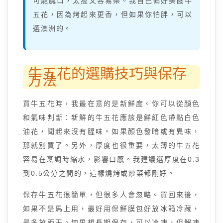
可能膩口，太瘦又容易柴。我自己偏好美國牛
五花，因為烤起來更香，但如果你怕胖，可以
選澳洲的。
牛五花的選購技巧與保存
方法
買牛五花時，我最在意的是新鮮度。你可以從顏色
和氣味判斷：新鮮的牛五花應該是鮮紅色帶點白色
油花，聞起來沒有腥味。如果顏色發暗或有異味，
那就別買了。另外，厚度也很重要，太薄的牛五花
容易在烹調時縮水，影響口感。我建議選厚度在0.3
到0.5公分之間的，這樣燒烤或炒菜都剛好。
保存牛五花很簡單，但很多人會忽略。買回來後，
如果不是馬上用，最好用保鮮膜包好放冰箱冷藏，
最多放兩天。如果想長期保存，可以冷凍，但解凍