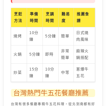
烹飪
準備
烹調
難易
推薦食
方法
時間
時間
度
譜
10分
日式燒
燒烤
5分鐘
簡單
鐘
肉風味
非常
麻辣火
火鍋
5分鐘
即時
簡單
鍋搭配
15分
10分
蔥爆牛
炒菜
中等
鐘
鐘
五花
台灣熱門牛五花餐廳推薦
台灣有很多餐廳專精牛五花料理，從北到南都有好