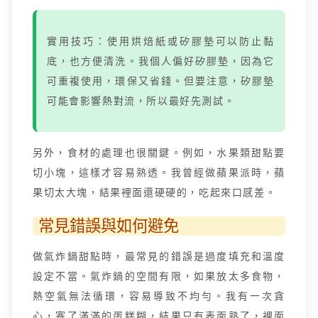
實用技巧：使用烘焙紙或矽膠墊可以防止黏
底，也方便清洗。我個人偏好矽膠墊，因為它
可重複使用，環保又省錢。但要注意，矽膠墊
可能會影響熱對流，所以最好先測試。
另外，食材的處理也很關鍵。例如，水果類甜點要
切小塊，這樣才容易熟透。我曾經做蘋果派時，蘋
果切太大塊，結果裡面還硬硬的，吃起來口感差。
常見錯誤與如何避免
做氣炸鍋甜點時，最常見的錯誤是過度填充和溫度
設定不當。氣炸鍋的空間有限，如果放太多食物，
熱空氣無法循環，容易導致不均勻。我有一次貪
心，塞了滿滿的蛋糕糊，結果只有表面熟了，裡面