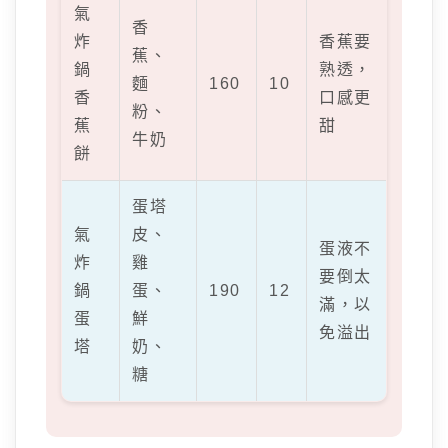
氣
香
炸
香蕉要
蕉、
鍋
熟透，
麵
160
10
香
口感更
粉、
蕉
甜
牛奶
餅
蛋塔
氣
皮、
蛋液不
炸
雞
要倒太
鍋
蛋、
190
12
滿，以
蛋
鮮
免溢出
塔
奶、
糖