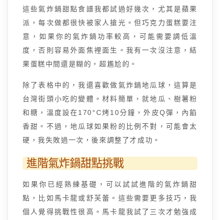
這些氣炸鍋甜點食譜我都試過好幾次，尤其是蘋果
派，每次做都很快被家人搶光。但巧克力蛋糕要注
意，如果你的氣炸鍋功率較高，可能需要調低溫
度，否則容易外面焦裡面生。我有一次沒注意，結
果蛋糕中間還是糊的，超尷尬的。
除了表格中的，我還喜歡做氣炸鍋地瓜球，這算是
台灣街頭小吃的變體。材料簡單，就地瓜、樹薯粉
和糖，溫度設在170°C烤10分鐘，外皮Q彈，內餡
香甜。不過，地瓜球如果粉的比例不對，可能會太
硬，我失敗過一次，後來調整了才成功。
進階氣炸鍋甜點挑戰
如果你已經熟練基礎，可以試試進階的氣炸鍋甜
點，比如馬卡龍或舒芙蕾。這些需要更多技巧，我
個人覺得挑戰性很高。馬卡龍我試了三次才勉強成