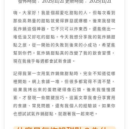
發佈時間：
2025/11/21
更新時間：
2025/11/21
嗨，大家好！我是個超愛吃甜點的人，但每次看到
那些高熱量的甜點就覺得罪惡感爆棚。後來我發現
氣炸鍋這個神器，它不只可以炸東西，還能做出一
堆低油又好吃的甜點。今天我想分享我的氣炸鍋甜
點之旅，從一開始的失敗到後來的小成功，希望能
幫到你們。氣炸鍋甜點真的改變了我的飲食習慣，
現在我幾乎每週都會試新食譜。
記得我第一次用氣炸鍋做甜點時，完全不知道從哪
裡開始。網上食譜一堆，但很多都寫得不清不楚，
結果我烤出來的蛋糕硬得像石頭。後來我慢慢摸
索，才發現一些關鍵技巧。這篇文章我會分享實用
的食譜、常見問題，還有我個人的經驗談。如果你
也想試試氣炸鍋甜點，就跟著我一起來吧。