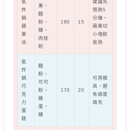
氣
建議先
果、
炸
預熱5
麵
鍋
分鐘，
粉、
180
15
蘋
蘋果切
糖、
果
小塊較
肉桂
派
易熟
粉
氣
麵
炸
粉、
鍋
可用模
可可
巧
具，避
粉、
170
20
克
免過度
雞
力
填充
蛋、
蛋
糖
糕