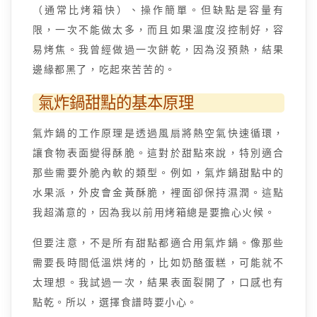
（通常比烤箱快）、操作簡單。但缺點是容量有
限，一次不能做太多，而且如果溫度沒控制好，容
易烤焦。我曾經做過一次餅乾，因為沒預熱，結果
邊緣都黑了，吃起來苦苦的。
氣炸鍋甜點的基本原理
氣炸鍋的工作原理是透過風扇將熱空氣快速循環，
讓食物表面變得酥脆。這對於甜點來說，特別適合
那些需要外脆內軟的類型。例如，氣炸鍋甜點中的
水果派，外皮會金黃酥脆，裡面卻保持濕潤。這點
我超滿意的，因為我以前用烤箱總是要擔心火候。
但要注意，不是所有甜點都適合用氣炸鍋。像那些
需要長時間低溫烘烤的，比如奶酪蛋糕，可能就不
太理想。我試過一次，結果表面裂開了，口感也有
點乾。所以，選擇食譜時要小心。