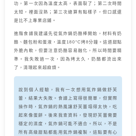
功，第一次因為溫度太高，表面裂了；第二次時間
太短，裡面沒熟；第三次總算有點樣子，但口感還
是比不上專業店鋪。
進階食譜我建議先從氣炸鍋奶酪棒開始，材料有奶
酪、麵包粉和蛋液，溫度180°C烤8分鐘。這道甜點
外脆內軟，但要注意奶酪容易融化，所以時間要精
準。我失敗過一次，因為烤太久，奶酪都流出來
了，清理起來超麻煩。
說到個人經驗，我有一次想用氣炸鍋做舒芙
蕾，結果大失敗。食譜上寫得很簡單，但實際
操作時，氣炸鍋的熱風讓舒芙蕾塌得太快，吃
起來像蛋餅。後來我查資料，發現舒芙蕾需要
穩定的濕度，氣炸鍋可能不適合。所以，不是
所有高級甜點都能用氣炸鍋複製，這點要有心