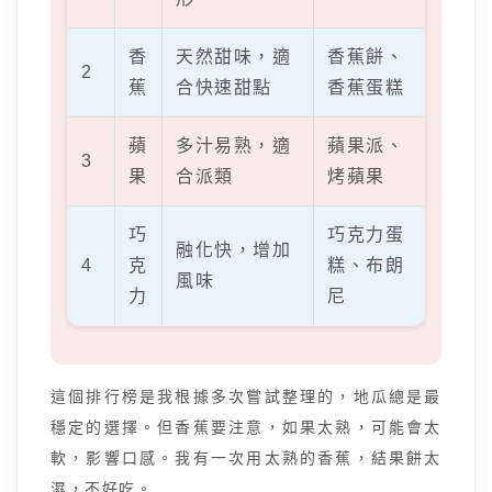
香
天然甜味，適
香蕉餅、
2
蕉
合快速甜點
香蕉蛋糕
蘋
多汁易熟，適
蘋果派、
3
果
合派類
烤蘋果
巧
巧克力蛋
融化快，增加
4
克
糕、布朗
風味
力
尼
這個排行榜是我根據多次嘗試整理的，地瓜總是最
穩定的選擇。但香蕉要注意，如果太熟，可能會太
軟，影響口感。我有一次用太熟的香蕉，結果餅太
濕，不好吃。