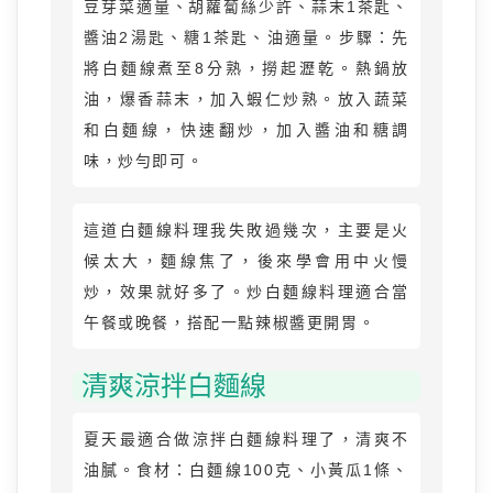
豆芽菜適量、胡蘿蔔絲少許、蒜末1茶匙、
醬油2湯匙、糖1茶匙、油適量。步驟：先
將白麵線煮至8分熟，撈起瀝乾。熱鍋放
油，爆香蒜末，加入蝦仁炒熟。放入蔬菜
和白麵線，快速翻炒，加入醬油和糖調
味，炒勻即可。
這道白麵線料理我失敗過幾次，主要是火
候太大，麵線焦了，後來學會用中火慢
炒，效果就好多了。炒白麵線料理適合當
午餐或晚餐，搭配一點辣椒醬更開胃。
清爽涼拌白麵線
夏天最適合做涼拌白麵線料理了，清爽不
油膩。食材：白麵線100克、小黃瓜1條、