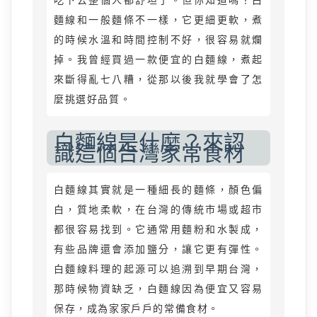
吃下去整個人都舒坦了。但你知道嗎？白
麵線和一般麵條不一樣，它更細更軟，煮
的時候水溫和時間控制不好，很容易就爛
掉。我曾經買過一款便宜的白麵線，煮起
來斷得亂七八糟，從那以後我就學會了怎
麼挑選好品質。
白麵線是什麼？來認
識這個台灣家常食材
白麵線其實就是一種細長的麵條，顏色偏
白，質地柔軟，在台灣的傳統市場或超市
都很容易找到。它通常用麵粉和水製成，
有些品牌還會添加鹽分，讓它更有彈性。
白麵線料理的起源可以追溯到早期台灣，
那時候物資缺乏，白麵線因為便宜又容易
保存，成為家家戶戶的常備食材。