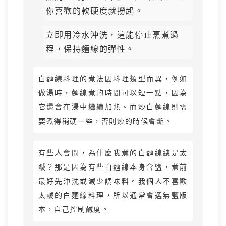
你喜歡的軟硬度就撈起。
立即用冷水沖洗，這能停止烹煮過
程，保持麵線的彈性。
白麵線料理的煮法因料理類型而異，例如
做湯時，麵線煮的時間可以短一點，因為
它還會在湯中繼續加熱。而炒白麵線則需
要煮得稍硬一些，否則炒的時候會斷。
有些人會問，為什麼我煮的白麵線總是太
鹹？那是因為有些白麵線本身含鹽，煮前
最好先沖洗或減少調味料。我個人不喜歡
太鹹的白麵線料理，所以通常會選無鹽版
本，自己控制鹹度。