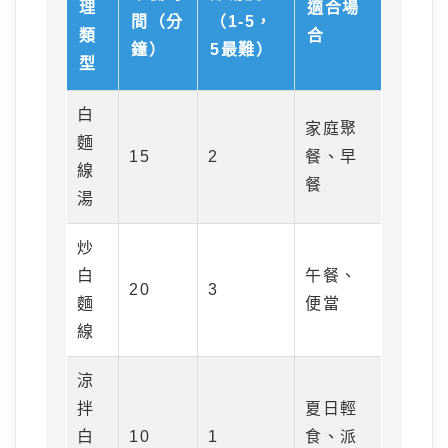
理
適合場
間（分
（1-5，
類
合
鐘）
5最難）
型
白
家庭聚
麵
15
2
餐、早
線
餐
湯
炒
白
午餐、
20
3
麵
便當
線
涼
拌
夏日輕
白
10
1
食、派