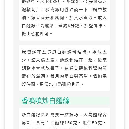
鹽適量、水800毫升。步驟如下：先將香菇
泡軟切片，豬肉絲用醬油醃一下。鍋中放
油，爆香香菇和豬肉，加入水煮滾。放入
白麵線和高麗菜，煮約5分鐘，加鹽調味，
撒上蔥花即可。
我曾經在煮這道白麵線料理時，水放太
少，結果湯太濃，麵線都黏在一起，後來
調整水量就改善了。這道白麵線料理的關
鍵在於湯頭，我用的是自製高湯，但如果
沒時間，用清水加點雞粉也行。
香噴噴炒白麵線
炒白麵線料理需要一點技巧，因為麵線容
易斷。食材：白麵線150克、蝦仁50克、