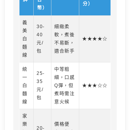
分）
幣）
義
30-
細緻柔
美
40
軟，煮後
白
★★★★☆
元/
不易斷，
麵
包
適合新手
線
統
中等粗
25-
一
細，口感
35
白
Q彈，但
★★★☆☆
元/
麵
煮時需注
包
線
意火候
家
樂
價格便
20-