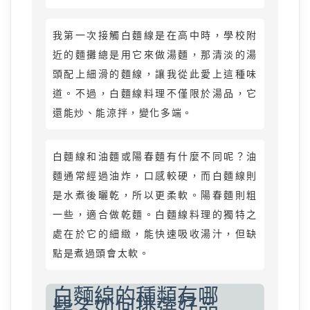
我第一次接觸白麵線是在高中時，學校附
近的麵攤總是用它來做湯麵，那清淡的湯
頭配上細滑的麵線，讓我從此愛上這種味
道。不過，白麵線料理不僅限於湯品，它
還能炒、能涼拌，變化多端。
白麵線和油麵或陽春麵有什麼不同呢？油
麵通常經過油炸，口感較硬，而白麵線則
是水煮後曬乾，所以更柔軟。陽春麵則粗
一些，適合做乾麵。白麵線料理的獨特之
處在於它的細緻，能快速吸收湯汁，但缺
點是煮過頭會太軟。
白麵線的種類有哪
些？如何挑選好品