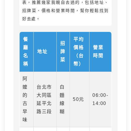
表，推薦幾家我親自去過的，包括地址、
招牌菜、價格和營業時間，幫你輕鬆找到
好去處。
餐
平均
招
廳
價格
營業
地址
牌
名
（台
時間
菜
稱
幣）
阿
嬤
台北市
白
的
大同區
麵
06:00-
50元
古
延平北
線
14:00
早
路三段
糊
味