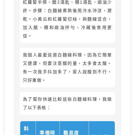
紅蘿蔔半條、醋2湯匙、糖1湯匙、麻油少
許。步驟：白麵線煮熟後用冷水沖涼，瀝
乾。小黃瓜和紅蘿蔔切絲，與麵線混合，
加入醋、糖和麻油拌勻，冷藏後食用更
佳。
我個人最愛這道白麵線料理，因為它簡單
又健康，但要注意醋的量，太多會太酸。
有一次我手抖加多了，家人說酸到不行，
只好重做。
為了幫你快速比較這些白麵線料理，我做
了以下表格：
料
準備時
難易度