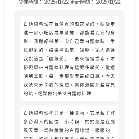
發佈時間：
2025/11/22
更新時間：
2025/11/22
白麵線料理在台灣真的超常見的，隨便走
進一家小吃店或早餐攤，都能看到它的身
影。我還記得第一次自己煮白麵線時，手
忙腳亂的，結果煮出來一鍋糊，家人還笑
我說這是「麵線粥」。後來慢慢摸索，才
發現原來白麵線料理有這麼多學問，從選
購到烹飪，每一步都影響最終口感。今天
我就來分享我的經驗，幫你避開那些常見
的坑，輕鬆做出美味白麵線料理。
白麵線料理不只是一種食物，它承載了許
多台灣人的回憶。小時候，媽媽總是在颱
風天煮一鍋熱騰騰的白麵線湯，暖暖的，