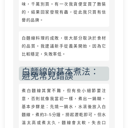
味，千萬別買。有一次我貪便宜買了散裝
的，結果回家發現有蟲，從此我只買有信
譽的品牌。
白麵線料理的成敗，很大部分取決於食材
的品質。我建議新手從義美開始，因為它
比較穩定，失敗率低。
白麵線的基本煮法：
避免常見錯誤
煮白麵線其實不難，但有些小細節要注
意，否則就像我當初一樣，煮出一鍋糊。
基本步驟是：先燒一鍋水，水滾後放入白
麵線，煮約3-5分鐘，撈起瀝乾即可。但水
溫太高或煮太久，麵線會太軟，失去口