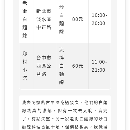
老
炒
街
新北市
白
10:00-
白
淡水區
80元
麵
20:00
麵
中正路
線
線
涼
鄉
台中市
拌
村
11:00-
西區公
白
60元
小
21:00
益路
麵
館
線
我去阿嬤的古早味吃過幾次，他們的白麵
線糊真的濃郁，但有一次去太晚，賣完
了，有點失望。另一家老街白麵線的炒白
麵線料理香氣十足，但價格稍高，我覺得