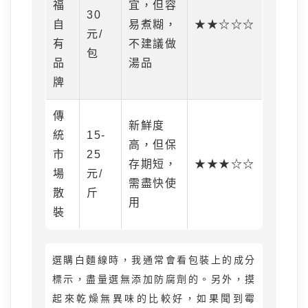
福
宜，但容
30
自
易煮糊，
★★☆☆☆
元/
有
不建議做
包
品
湯品
牌
傳
新鮮度
統
15-
高，但保
市
25
存期短，
★★★☆☆
場
元/
需盡快使
散
斤
用
裝
選購白麵線時，我通常會看包裝上的成分
標示，盡量選無添加防腐劑的。另外，摸
起來乾燥無異味的比較好，如果聞到霉