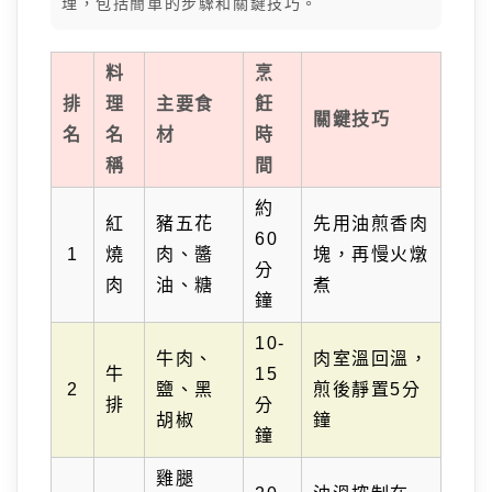
理，包括簡單的步驟和關鍵技巧。
料
烹
排
理
主要食
飪
關鍵技巧
名
名
材
時
稱
間
約
紅
豬五花
先用油煎香肉
60
1
燒
肉、醬
塊，再慢火燉
分
肉
油、糖
煮
鐘
10-
牛肉、
肉室溫回溫，
牛
15
2
鹽、黑
煎後靜置5分
排
分
胡椒
鐘
鐘
雞腿