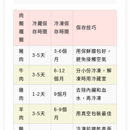
肉
類
冷藏保
冷凍保
保存技巧
種
存時間
存時間
類
豬
3-6個
用保鮮膜包好，
3-5天
肉
月
避免接觸空氣
牛
6-12
分小份冷凍，解
3-5天
肉
個月
凍時用冷藏室
雞
去除內臟和血
1-2天
9個月
肉
水，再冷凍
羊
6-9個
3-5天
用真空包裝最佳
肉
月
鴨
冷凍前擦乾表面