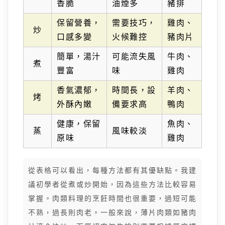
香脆
油煙多
豬排
保留營養，
需要技巧，
雞肉、
炒
口感多變
火候難控
豬肉片
簡單，湯汁
可能流失風
牛肉、
煮
豐富
味
雞肉
香氣濃郁，
時間長，設
羊肉、
烤
外酥內嫩
備要求高
鴨肉
健康，保留
魚肉、
蒸
風味較淡
原味
雞肉
從表格可以看出，每種方法都有其優缺點。我建
議初學者從煮或炒開始，因為這些方法比較容易
掌握。肉類料理的烹飪時間也很重要，過短可能
不熟，過長則肉老。一般來說，薄片肉類如豬肉