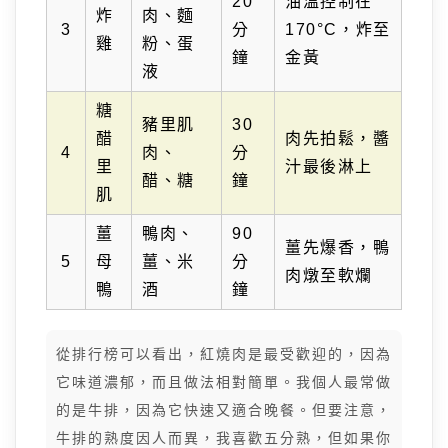
20
油溫控制在
炸
肉、麵
3
分
170°C，炸至
雞
粉、蛋
鐘
金黃
液
糖
豬里肌
30
醋
肉先拍鬆，醬
4
肉、
分
里
汁最後淋上
醋、糖
鐘
肌
薑
鴨肉、
90
薑先爆香，鴨
5
母
薑、米
分
肉燉至軟爛
鴨
酒
鐘
從排行榜可以看出，紅燒肉是最受歡迎的，因為
它味道濃郁，而且做法相對簡單。我個人最常做
的是牛排，因為它快速又適合晚餐。但要注意，
牛排的熟度因人而異，我喜歡五分熟，但如果你