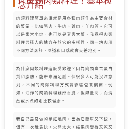
什麼是肉類料理？基本概
念介紹
肉類料理簡單來說就是用各種肉類作為主要食材
的菜餚，比如豬肉、牛肉、雞肉、羊肉等。它可
以是家常小炒，也可以是宴客大菜。我覺得肉類
料理最迷人的地方在於它的多樣性，同一塊肉用
不同方法烹飪，味道和口感就會天差地別。
為什麼肉類料理這麼受歡迎？因為肉類富含蛋白
質和脂肪，能帶來滿足感。但很多人可能沒注意
到，不同的肉類料理方式會影響營養價值。例
如，油炸的肉類料理雖然香脆，但熱量高；而清
蒸或水煮的則比較健康。
我自己最常做的是紅燒肉，因為它簡單又下飯。
但有一次我貪快，火開太大，結果肉變得又乾又