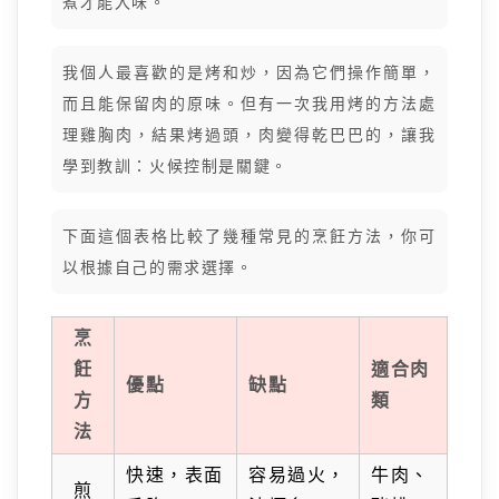
煮才能入味。
我個人最喜歡的是烤和炒，因為它們操作簡單，
而且能保留肉的原味。但有一次我用烤的方法處
理雞胸肉，結果烤過頭，肉變得乾巴巴的，讓我
學到教訓：火候控制是關鍵。
下面這個表格比較了幾種常見的烹飪方法，你可
以根據自己的需求選擇。
烹
飪
適合肉
優點
缺點
方
類
法
快速，表面
容易過火，
牛肉、
煎