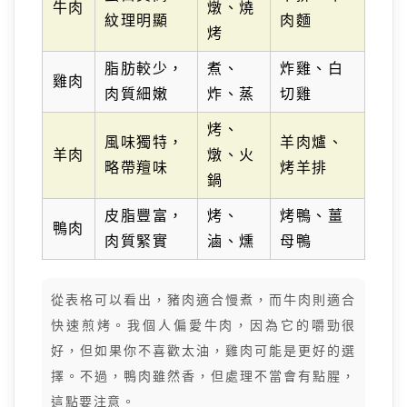
牛肉
燉、燒
紋理明顯
肉麵
烤
脂肪較少，
煮、
炸雞、白
雞肉
肉質細嫩
炸、蒸
切雞
烤、
風味獨特，
羊肉爐、
羊肉
燉、火
略帶羶味
烤羊排
鍋
皮脂豐富，
烤、
烤鴨、薑
鴨肉
肉質緊實
滷、燻
母鴨
從表格可以看出，豬肉適合慢煮，而牛肉則適合
快速煎烤。我個人偏愛牛肉，因為它的嚼勁很
好，但如果你不喜歡太油，雞肉可能是更好的選
擇。不過，鴨肉雖然香，但處理不當會有點腥，
這點要注意。