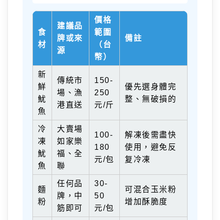
價格
建議品
食
範圍
牌或來
備註
材
（台
源
幣）
新
傳統市
150-
鮮
優先選身體完
場、漁
250
魷
整、無破損的
港直送
元/斤
魚
冷
大賣場
100-
解凍後需盡快
凍
如家樂
180
使用，避免反
魷
福、全
元/包
复冷凍
魚
聯
任何品
30-
麵
可混合玉米粉
牌，中
50
粉
增加酥脆度
筋即可
元/包