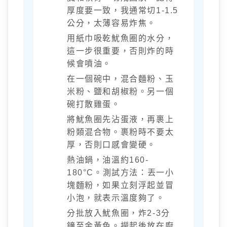
厚度要一致，我通常切1-1.5
公分，太薄容易炸焦。
用紙巾吸乾魷魚圈的水分，
這一步很重要，否則炸的時
候會噴油。
在一個碗中，混合麵粉、玉
米粉、鹽和胡椒粉。另一個
碗打散雞蛋。
將魷魚圈先沾蛋液，再裹上
粉類混合物。裹粉時不要太
厚，否則口感會變硬。
熱油鍋，油溫約160-
180°C。測試方法：丟一小
塊麵粉，如果立刻浮起並冒
小泡，就表示溫度夠了。
分批放入魷魚圈，炸2-3分
鐘至金黃色。撈起後放在廚