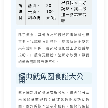
根據個人喜好
調
醬油、
20-
調整，我喜歡
味
米酒、
100
加一點蒜末提
料
胡椒粉
元/瓶
味
除了魷魚，其他食材如麵粉和調味料也很
重要。我試過只用麵粉，結果魷魚圈吃起
來有點粉粉的，後來發現加點玉米粉或地
瓜粉，口感會更酥脆。這點小改變，讓我
的魷魚圈料理升級不少。
經典魷魚圈食譜大公
開
魷魚圈料理的做法有很多種，這裡我分享
兩個最受歡迎的：酥炸魷魚圈和烤魷魚
圈。酥炸的版本是夜市經典，但烤的更健