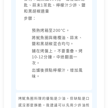
匙、蒜末1茶匙、檸檬汁少許、鹽
和黑胡椒適量
步驟：
預熱烤箱至200°C。
將魷魚圈與橄欖油、蒜末、
鹽和黑胡椒混合均勻。
鋪在烤盤上，不要重疊。烤
10-12分鐘，中途翻面一
次。
出爐後擠點檸檬汁，增加風
味。
烤魷魚圈料理的優點是少油，但缺點是口
感沒那麼酥脆。我建議可以先用少許油煎