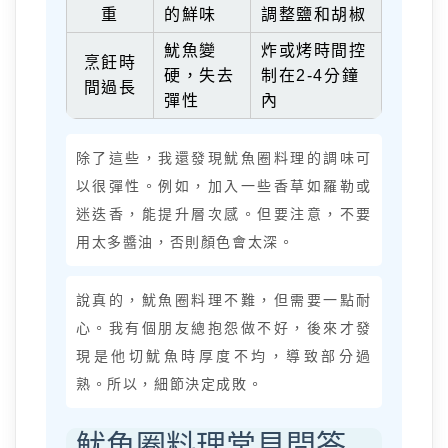
重
的鮮味
調整鹽和胡椒
魷魚變
炸或烤時間控
烹飪時
硬，失去
制在2-4分鐘
間過長
彈性
內
除了這些，我還發現魷魚圈料理的調味可
以很彈性。例如，加入一些香草如羅勒或
迷迭香，能提升層次感。但要注意，不要
用太多醬油，否則顏色會太深。
說真的，魷魚圈料理不難，但需要一點耐
心。我有個朋友總抱怨做不好，後來才發
現是他切魷魚時厚度不均，導致部分過
熟。所以，細節決定成敗。
魷魚圈料理常見問答