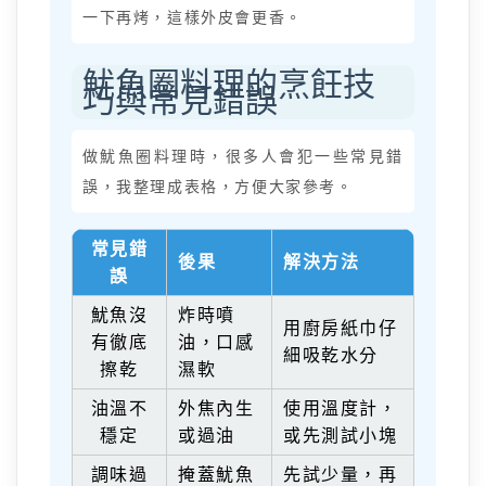
一下再烤，這樣外皮會更香。
魷魚圈料理的烹飪技
巧與常見錯誤
做魷魚圈料理時，很多人會犯一些常見錯
誤，我整理成表格，方便大家參考。
常見錯
後果
解決方法
誤
魷魚沒
炸時噴
用廚房紙巾仔
有徹底
油，口感
細吸乾水分
擦乾
濕軟
油溫不
外焦內生
使用溫度計，
穩定
或過油
或先測試小塊
調味過
掩蓋魷魚
先試少量，再