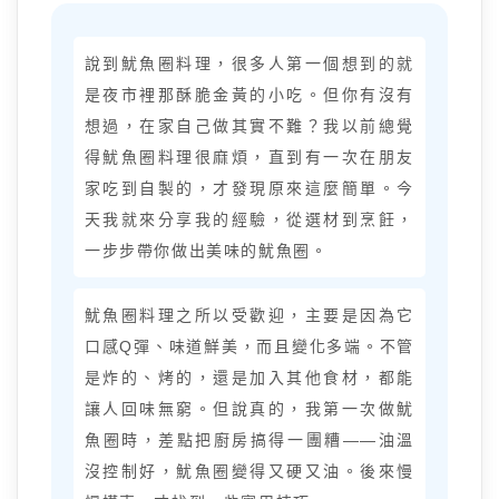
說到魷魚圈料理，很多人第一個想到的就
是夜市裡那酥脆金黃的小吃。但你有沒有
想過，在家自己做其實不難？我以前總覺
得魷魚圈料理很麻煩，直到有一次在朋友
家吃到自製的，才發現原來這麼簡單。今
天我就來分享我的經驗，從選材到烹飪，
一步步帶你做出美味的魷魚圈。
魷魚圈料理之所以受歡迎，主要是因為它
口感Q彈、味道鮮美，而且變化多端。不管
是炸的、烤的，還是加入其他食材，都能
讓人回味無窮。但說真的，我第一次做魷
魚圈時，差點把廚房搞得一團糟——油溫
沒控制好，魷魚圈變得又硬又油。後來慢