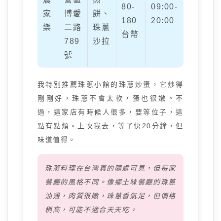
80-
09:00-
家
博愛
餅、
180
20:00
樂
二路
珠蔥
台幣
789
沙拉
號
我特別推薦珠蔥小館的珠蔥炒蛋，它炒得
剛剛好，珠蔥不會太軟，蛋也很嫩。不
過，這家店有時候人很多，要等位子，這
點有點煩。上次我去，等了快20分鐘，但
味道值得。
珠蔥料理在台灣真的隨處可見，但每家
餐廳的風格不同。像鄉土味餐廳的珠蔥
油雞，肉質很嫩，珠蔥香氣足，但價格
稍高，可能不適合天天吃。