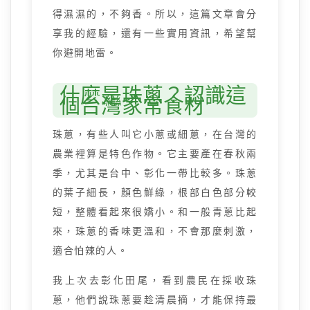
得濕濕的，不夠香。所以，這篇文章會分
享我的經驗，還有一些實用資訊，希望幫
你避開地雷。
什麼是珠蔥？認識這
個台灣家常食材
珠蔥，有些人叫它小蔥或細蔥，在台灣的
農業裡算是特色作物。它主要產在春秋兩
季，尤其是台中、彰化一帶比較多。珠蔥
的葉子細長，顏色鮮綠，根部白色部分較
短，整體看起來很嬌小。和一般青蔥比起
來，珠蔥的香味更溫和，不會那麼刺激，
適合怕辣的人。
我上次去彰化田尾，看到農民在採收珠
蔥，他們說珠蔥要趁清晨摘，才能保持最