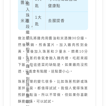
醬油
加
匙
健康點
入
珠
1大
米酒
去腥提香
蔥
匙
段，
繼
續
做法：先將雞肉用醬油和米酒醃30分鐘。
炒
然後熱鍋，煎香薑片，加入雞肉煎到金
約
黃。最後加入珠蔥和少量水，燜煮10分
1
鐘。珠蔥的香氣會融入雞肉裡，吃起來超
分
下飯。但這道菜的缺點是，如果雞肉沒煎
鐘。
透，可能會有點腥，這點要小心。
看
到
珠蔥料理的變化很多，比如珠蔥煎餅或珠
珠
蔥拌豆腐，都值得試試。我個人覺得珠蔥
蔥
煎餅有點油，所以不常做，但如果你喜歡
變
酥脆口感，可以試試。
軟，