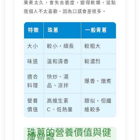
果煮太久，會失去脆度，變得軟爛，這點
我個人不太喜歡，因為口感會差很多。
特徵
珠蔥
一般青蔥
大小
較小，細長
較粗大
味道
溫和清香
較濃烈
適合
快炒、湯
爆香、燉煮
料理
品、涼拌
營養
高維生素
類似，但纖
價值
C、低熱量
維較多
珠蔥的營養價值與健
康益處