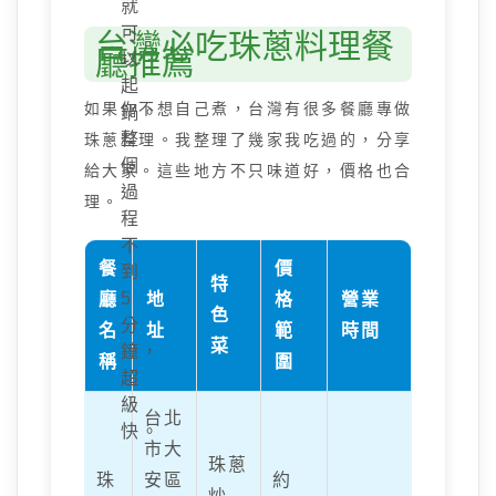
就
可
台灣必吃珠蔥料理餐
廳推薦
以
起
如果你不想自己煮，台灣有很多餐廳專做
鍋。
整
珠蔥料理。我整理了幾家我吃過的，分享
個
給大家。這些地方不只味道好，價格也合
過
理。
程
不
餐
價
到
特
5
廳
地
格
營業
色
分
名
址
範
時間
菜
鐘，
稱
圍
超
級
台北
快。
市大
珠蔥
珠
安區
約
炒