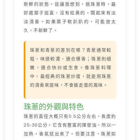
新鮮的狀態。這讓我想到，挑珠蔥時，最
好選葉子挺直、沒有枯黃的，聞起來有淡
淡清香。如果葉子軟趴趴的，可能放太
久，不新鮮了。
珠蔥和青蔥的差別在哪？青蔥通常較
粗，味道較濃，適合爆香；珠蔥則細
嫩，適合快炒或生食。像珠蔥料理
中，最經典的珠蔥炒蛋，就是用珠蔥
的清香來提味，不會搶走蛋的風味。
珠蔥的外觀與特色
珠蔥的直徑大概只有0.5公分左右，長度約
20-30公分。它含有豐富的揮發油，所以一
加熱，香氣就出來了。但要注意，珠蔥如