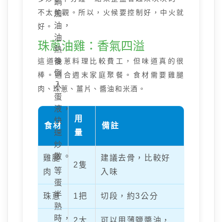
鍋
不太美觀。所以，火候要控制好，中火就
加
油，
好。
油
珠蔥油雞：香氣四溢
熱
這道珠蔥料理比較費工，但味道真的很
後
倒
棒。適合週末家庭聚餐。食材需要雞腿
入
肉、珠蔥、薑片、醬油和米酒。
蛋
液，
用
快
食材
備註
速
量
炒
散。
雞腿
建議去骨，比較好
2隻
等
肉
入味
蛋
半
珠蔥
1把
切段，約3公分
熟
時，
2大
可以用薄鹽醬油，