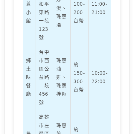
蔥
和平
100-
11:00-
蛋、
小
東路
200
21:00
珠蔥
館
一段
台幣
湯
123
號
台中
鄉
市西
珠蔥
約
土
區公
油
150-
10:00-
味
益路
雞、
300
22:00
餐
二段
珠蔥
台幣
廳
456
拌麵
號
高雄
市左
珠蔥
約
農
營區
煎