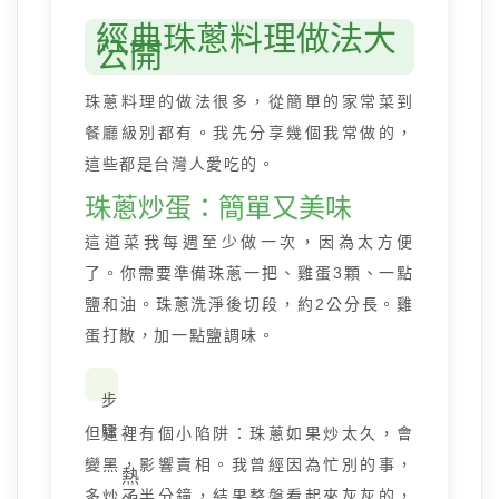
經典珠蔥料理做法大
公開
珠蔥料理的做法很多，從簡單的家常菜到
餐廳級別都有。我先分享幾個我常做的，
這些都是台灣人愛吃的。
珠蔥炒蛋：簡單又美味
這道菜我每週至少做一次，因為太方便
了。你需要準備珠蔥一把、雞蛋3顆、一點
鹽和油。珠蔥洗淨後切段，約2公分長。雞
蛋打散，加一點鹽調味。
步
驟：
但這裡有個小陷阱：珠蔥如果炒太久，會
變黑，影響賣相。我曾經因為忙別的事，
熱
多炒了半分鐘，結果整盤看起來灰灰的，