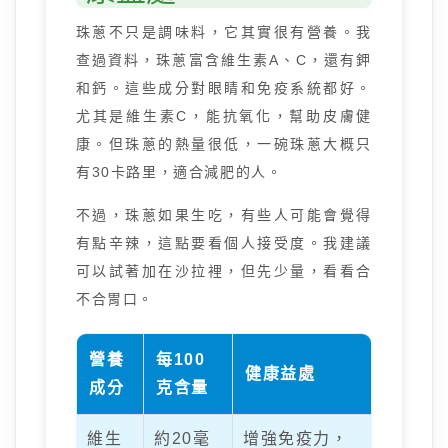
珠蔥不只是調味料，它其實很有營養。我
查過資料，珠蔥富含維生素A、C，還有鉀
和鈣。這些成分對眼睛和免疫系統都好。
尤其是維生素C，能抗氧化，幫助皮膚健
康。但珠蔥的熱量很低，一碗珠蔥大概只
有30卡路里，適合減肥的人。
不過，珠蔥如果生吃，有些人可能會覺得
有點辛辣，這點要看個人接受度。我建議
可以試著加在沙拉裡，但先少量，看看合
不合胃口。
營養
每100
健康益處
成分
克含量
維生
約20毫
增強免疫力，