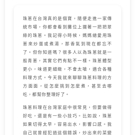
珠蔥在台灣真的是個寶，隨便走進一家傳
統市場，你都會看到攤位上擺著一把把翠
綠的珠蔥。我記得小時候，媽媽總愛用珠
蔥來炒蛋或煮湯，那香氣到現在都忘不
了。但你知道嗎？很多人以為珠蔥就是一
般青蔥，其實它們有點不一樣。珠蔥體型
更小，味道更細緻，不會太嗆，適合各種
料理方式。今天我就來聊聊珠蔥料理的方
方面面，從怎麼挑到怎麼煮，甚至去哪
吃，都幫你整理好了。
珠蔥料理在台灣家庭中很常見，但要做得
好吃，還是有一些小技巧。比如說，珠蔥
如果切得太早，容易出水，影響口感。我
自己就曾經犯過這個錯誤，炒出來的菜變