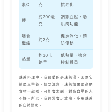
素C
克
抗老化
約200毫
調節血壓，助
鉀
克
肌肉功能
膳食
促進消化，預
約2克
纖維
防便秘
約30卡
低熱量，適合
熱量
路里
控制體重
珠蔥料理中，我最愛的是珠蔥湯，因為它
簡單又營養。但要注意，珠蔥如果跟高鈉
食材一起煮，可能會太鹹，對高血壓的人
不好。所以，我通常會少放鹽，多用珠蔥
的自然鮮味。