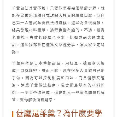
羊羹做法其實不難，只要你掌握幾個關鍵步驟，就
能在家做出那種日式甜點店裡賣的精緻口感。我自
己第一次嘗試羊羹做法的時候，還以為會很複雜，
結果發現材料簡單，過程也蠻有趣的。不過，我得
老實說，失敗的經驗也不少，比如成品太硬或太
甜，這些我都會在這篇文章裡分享，讓大家少走彎
路。
羊羹原本是日本傳統甜點，用紅豆、糖和寒天製
成，口感綿密，甜而不膩。現在很多人喜歡自己動
手做，因為可以控制甜度和口味，而且健康又經
濟。這篇羊羹做法指南，我會從最基本的材料開
始，一步步帶你完成，還會加入一些常見問題的解
答，幫你解決所有疑惑。
什麼是羊羹？為什麼要學