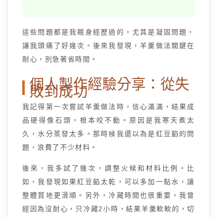
這些問題都是我親身經歷過的，尤其是凝固問題，
讓我頭痛了好幾次。後來我發現，羊羹做法關鍵在
耐心，別急著省時間。
個人製作經驗分享：從失
敗到成功
我記得第一次嘗試羊羹做法時，信心滿滿，結果成
品硬得像石頭，根本咬不動。原因是我寒天煮太
久，水分蒸發太多。那時候我還以為是紅豆餡的問
題，浪費了不少材料。
後來，我多試了幾次，調整火候和材料比例。比
如，我發現如果紅豆餡太乾，可以多加一點水，讓
整體質地更滑順。另外，冷藏時間也很重要，我曾
經因為沒耐心，只冷藏2小時，結果羊羹軟軟的，切