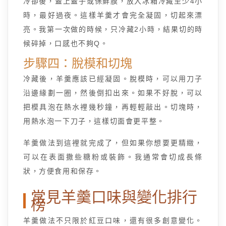
冷卻後，蓋上蓋子或保鮮膜，放入冰箱冷藏至少4小
時，最好過夜。這樣羊羹才會完全凝固，切起來漂
亮。我第一次做的時候，只冷藏2小時，結果切的時
候碎掉，口感也不夠Q。
步驟四：脫模和切塊
冷藏後，羊羹應該已經凝固。脫模時，可以用刀子
沿邊緣劃一圈，然後倒扣出來。如果不好脫，可以
把模具泡在熱水裡幾秒鐘，再輕輕敲出。切塊時，
用熱水泡一下刀子，這樣切面會更平整。
羊羹做法到這裡就完成了，但如果你想要更精緻，
可以在表面撒些糖粉或裝飾。我通常會切成長條
狀，方便食用和保存。
常見羊羹口味與變化排行
榜
羊羹做法不只限於紅豆口味，還有很多創意變化。