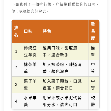
下面我列了一個排行榜，介紹幾種受歡迎的口味，
你可以根據喜好嘗試。
難
排
口味
特色
易
名
度
傳統紅
經典口味，甜度適
簡
1
豆羊羹
中，適合新手
單
抹茶羊
加入抹茶粉，味道清
中
2
羹
香，顏色漂亮
等
栗子羊
加入栗子顆粒，口感
中
3
羹
豐富，適合節日
等
水果羊
用果汁或水果泥代替
較
4
羹
部分水，清爽可口
難