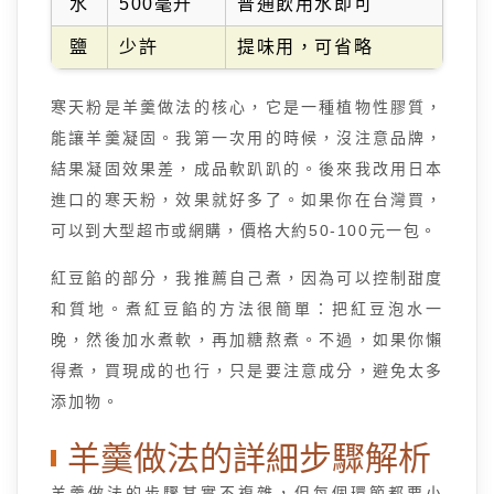
水
500毫升
普通飲用水即可
鹽
少許
提味用，可省略
寒天粉是羊羹做法的核心，它是一種植物性膠質，
能讓羊羹凝固。我第一次用的時候，沒注意品牌，
結果凝固效果差，成品軟趴趴的。後來我改用日本
進口的寒天粉，效果就好多了。如果你在台灣買，
可以到大型超市或網購，價格大約50-100元一包。
紅豆餡的部分，我推薦自己煮，因為可以控制甜度
和質地。煮紅豆餡的方法很簡單：把紅豆泡水一
晚，然後加水煮軟，再加糖熬煮。不過，如果你懶
得煮，買現成的也行，只是要注意成分，避免太多
添加物。
羊羹做法的詳細步驟解析
羊羹做法的步驟其實不複雜，但每個環節都要小