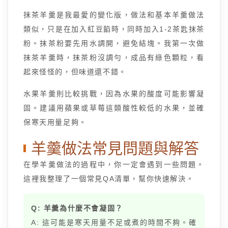
抹茶羊羹是我最愛的變化版，做法和基本羊羹做法
類似，只是在加入紅豆餡時，同時加入1-2茶匙抹茶
粉。抹茶粉要先用水調開，避免結塊。我第一次做
抹茶羊羹時，抹茶粉沒調勻，成品有綠色顆粒，看
起來怪怪的，但味道還不錯。
水果羊羹則比較挑戰，因為水果的酸度可能影響凝
固。建議用蘋果或草莓這類酸性較低的水果，並確
保寒天用量足夠。
羊羹做法常見問題與解答
在學羊羹做法的過程中，你一定會遇到一些問題。
這裡我整理了一個常見QA清單，幫你快速解決。
Q: 羊羹為什麼不會凝固？
A: 這可能是寒天用量不足或煮的時間不夠。確