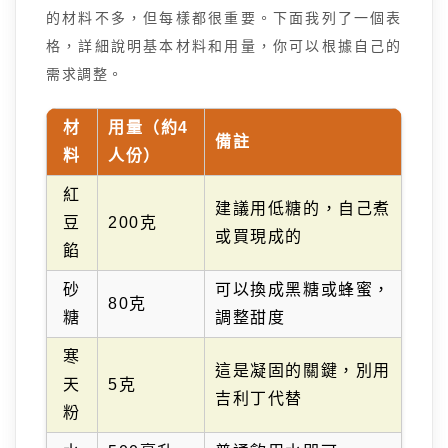
的材料不多，但每樣都很重要。下面我列了一個表
格，詳細說明基本材料和用量，你可以根據自己的
需求調整。
材
用量（約4
備註
料
人份）
紅
建議用低糖的，自己煮
豆
200克
或買現成的
餡
砂
可以換成黑糖或蜂蜜，
80克
糖
調整甜度
寒
這是凝固的關鍵，別用
天
5克
吉利丁代替
粉