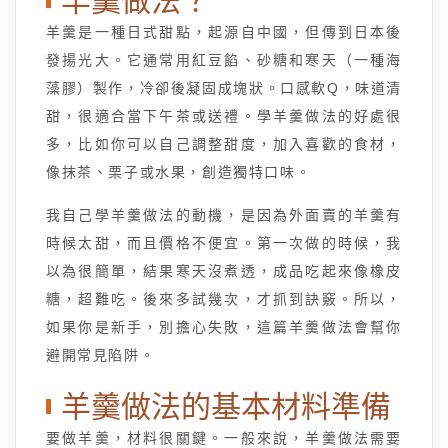
羊羹做法？
羊羹是一種日式甜點，起源自中國，但傳到日本後
發揚光大。它通常用紅豆餡、砂糖和寒天（一種海
藻膠）製作，冷卻後凝固成塊狀。口感軟Q，味道清
甜，很適合當下午茶或送禮。學羊羹做法的好處很
多，比如你可以自己調整甜度，加入喜歡的食材，
像抹茶、栗子或水果，創造獨特口味。
我自己學羊羹做法的動機，是因為外面賣的羊羹有
時候太甜，而且價格不便宜。第一次做的時候，我
以為很簡單，結果寒天沒煮透，成品吃起來像橡皮
糖，超難吃。後來多試幾次，才抓到訣竅。所以，
如果你是新手，別擔心失敗，這篇羊羹做法會幫你
避開常見陷阱。
羊羹做法的基本材料準備
要做羊羹，材料很關鍵。一般來說，羊羹做法需要