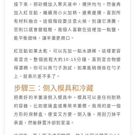
接下來，把砂糖加入寒天液中，攪拌均勻。然後再
加入紅豆餡，繼續用小火加熱，邊煮邊攪，直到所
有材料融合。這個階段要注意火候，別讓它沸騰，
否則口感會變粗糙。我個人喜歡在這裡加一點鹽，
能平衡甜味，讓羊羹更順口。
紅豆餡如果太乾，可以先加一點水調稀，這樣更容
易混合。整個過程大約10-15分鐘，直到混合物變
得濃稠。你可以用勺子測試，如果能稍微掛在勺子
上，就表示差不多了。
步驟三：倒入模具和冷藏
把煮好的羊羹液倒入模具中。模具可以是任何耐熱
的容器，比如玻璃盒或專用羊羹模。我用的是一個
方形的保鮮盒，便宜又方便。倒入後，用刮刀抹平
表面，然後靜置冷卻到室溫。