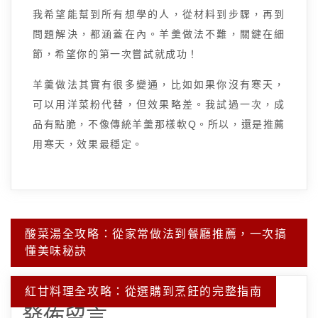
我希望能幫到所有想學的人，從材料到步驟，再到
問題解決，都涵蓋在內。羊羹做法不難，關鍵在細
節，希望你的第一次嘗試就成功！
羊羹做法其實有很多變通，比如如果你沒有寒天，
可以用洋菜粉代替，但效果略差。我試過一次，成
品有點脆，不像傳統羊羹那樣軟Q。所以，還是推薦
用寒天，效果最穩定。
文
酸菜湯全攻略：從家常做法到餐廳推薦，一次搞
章
懂美味秘訣
導
覽
紅甘料理全攻略：從選購到烹飪的完整指南
發佈留言