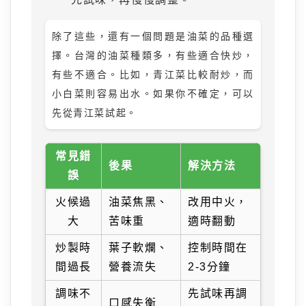
除了這些，還有一個問題是油菜的品種選
擇。台灣的油菜種類多，有些適合快炒，
有些不適合。比如，青江菜比較耐炒，而
小白菜則容易出水。如果你不確定，可以
先從青江菜試起。
常見錯
後果
解決方法
誤
火候過
油菜焦黑、
改用中火，
大
苦味重
適時翻動
炒製時
葉子軟爛、
控制時間在
間過長
營養流失
2-3分鐘
調味不
先試味再調
口感失衡