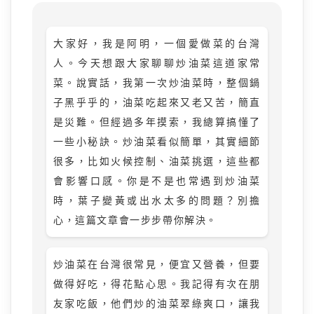
大家好，我是阿明，一個愛做菜的台灣
人。今天想跟大家聊聊炒油菜這道家常
菜。說實話，我第一次炒油菜時，整個鍋
子黑乎乎的，油菜吃起來又老又苦，簡直
是災難。但經過多年摸索，我總算搞懂了
一些小秘訣。炒油菜看似簡單，其實細節
很多，比如火候控制、油菜挑選，這些都
會影響口感。你是不是也常遇到炒油菜
時，葉子變黃或出水太多的問題？別擔
心，這篇文章會一步步帶你解決。
炒油菜在台灣很常見，便宜又營養，但要
做得好吃，得花點心思。我記得有次在朋
友家吃飯，他們炒的油菜翠綠爽口，讓我