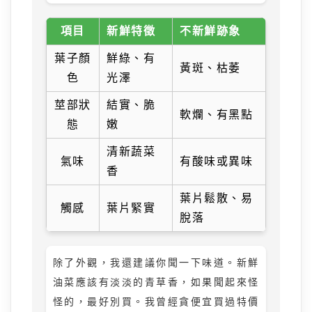
項目
新鮮特徵
不新鮮跡象
葉子顏
鮮綠、有
黃斑、枯萎
色
光澤
莖部狀
結實、脆
軟爛、有黑點
態
嫩
清新蔬菜
氣味
有酸味或異味
香
葉片鬆散、易
觸感
葉片緊實
脫落
除了外觀，我還建議你聞一下味道。新鮮
油菜應該有淡淡的青草香，如果聞起來怪
怪的，最好別買。我曾經貪便宜買過特價