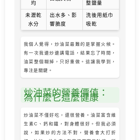
均
整鹽量
未瀝乾
出水多、影
洗後用紙巾
水分
響脆度
吸乾
我個人覺得，炒油菜最難的是掌握火候。
有一次我邊炒邊講電話，結果忘了時間，
油菜整個糊掉，只好重做。這讓我學到，
專注是關鍵。
炒油菜的營養價值：
為什麼它這麼健康
炒油菜不僅好吃，還很營養。油菜富含維
生素C、鈣和鐵，對身體很好。但我必須
說，如果炒的方法不對，營養會大打折