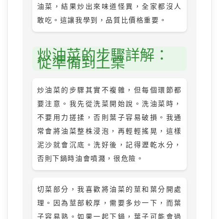
油菜，結果炒出來味道怪異，全家都沒人
敢吃。這讓我學到，品質比價格重要。
炒油菜的步驟詳解：
從準備到上桌
炒油菜的步驟其實不複雜，但每個環節都
要注意。我先從洗菜開始說。洗油菜時，
不要用力搓揉，否則葉子容易破損。我通
常會將油菜整株浸泡，再輕輕搖晃，這樣
泥沙就會沉底。洗好後，記得瀝乾水分，
否則下鍋時油會噴濺，很危險。
切菜部分，我喜歡將油菜的莖和葉分開處
理。因為莖部較厚，需要多炒一下，而葉
子容易熟。如果一起下鍋，葉子可能會過