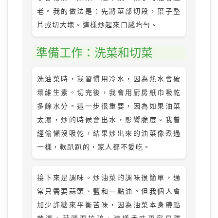
老。我的做法是：先將莖部切段，葉子整
片或切大塊。這樣炒起來口感均勻。
準備工作：洗菜和切菜
洗油菜時，我習慣用冷水，因為熱水會破
壞維生素。切完後，我會用廚房紙巾吸乾
多餘水分。這一步很重要，因為如果油菜
太濕，炒的時候會出水，影響脆度。我曾
經偷懶沒吸乾，結果炒出來的油菜像煮過
一樣，軟趴趴的，家人都不愛吃。
接下來是調味。炒油菜的調味很簡單，通
常只需要蒜頭、鹽和一點油。但我個人會
加少許糖來平衡苦味，因為油菜本身帶點