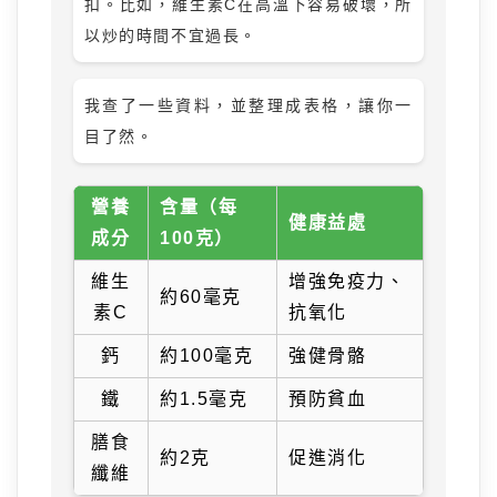
扣。比如，維生素C在高溫下容易破壞，所
以炒的時間不宜過長。
我查了一些資料，並整理成表格，讓你一
目了然。
營養
含量（每
健康益處
成分
100克）
維生
增強免疫力、
約60毫克
素C
抗氧化
鈣
約100毫克
強健骨骼
鐵
約1.5毫克
預防貧血
膳食
約2克
促進消化
纖維