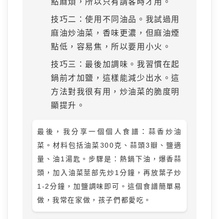
點麻煩，所以只有請客時才用。
技巧二：使用不同油品。我試過用
麻油炒油菜，香味更濃，但麻油煙
點低，容易焦，所以要用小火。
技巧三：最後加調味。我習慣在起
鍋前才加鹽，這樣能減少出水。這
方法對我很有用，炒油菜的脆度明
顯提升。
最後，我分享一個個人食譜：蒜香炒油
菜。材料包括油菜300克、蒜頭3瓣、鹽適
量、油1湯匙。步驟是：熱鍋下油，爆香蒜
頭，加入油菜莖部先炒1分鐘，再放葉子炒
1-2分鐘，加鹽調味即可。這個食譜簡單易
做，我常在家做，孩子們都愛吃。