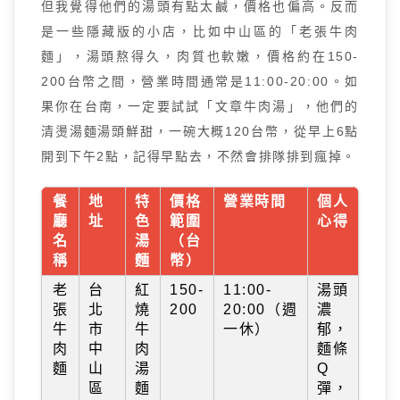
但我覺得他們的湯頭有點太鹹，價格也偏高。反而
是一些隱藏版的小店，比如中山區的「老張牛肉
麵」，湯頭熬得久，肉質也軟嫩，價格約在150-
200台幣之間，營業時間通常是11:00-20:00。如
果你在台南，一定要試試「文章牛肉湯」，他們的
清燙湯麵湯頭鮮甜，一碗大概120台幣，從早上6點
開到下午2點，記得早點去，不然會排隊排到瘋掉。
餐
地
特
價格
營業時間
個人
廳
址
色
範圍
心得
名
湯
（台
稱
麵
幣）
老
台
紅
150-
11:00-
湯頭
張
北
燒
200
20:00（週
濃
牛
市
牛
一休）
郁，
肉
中
肉
麵條
麵
山
湯
Q
區
麵
彈，