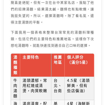
簡直是絕配。但有一次在台中某家名店，我點了他
們的招牌湯麵，結果湯太鹹，麵條也有點軟爛，讓
我挺失望的。所以，選擇湯麵時，除了看名氣，還
得注意湯頭的平衡。
下面我用一個表格來整理台灣常見的湯麵料理種
類，包括它們的主要特色和推薦地區。這樣你下次
想吃湯麵時，就能快速找到適合自己口味的選擇。
湯
主要特色
推薦
個人評分
麵
地區
（滿分5星）
種
類
牛
湯頭濃郁，常
台
4.5星（湯頭
肉
用紅燒或清
北、
鮮美，但有
湯
燙，肉質軟嫩
台南
些店偏油）
麵
海
湯底清爽，配
基
4星（海鮮新