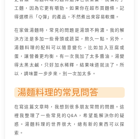
工麵，因為它更有嚼勁。如果你在超市買麵條，記
得選標示「Q彈」的產品，不然煮出來容易軟爛。
在家做湯麵時，常見的問題是湯頭不夠濃。我的解
決方法是多加一些骨頭或蔬菜，熬久一點。另外，
湯麵料理的配料可以隨意變化，比如加入豆腐或
蛋，讓營養更均衡。有一次我加了太多醬油，湯變
得太黑太鹹，只好加水稀釋，結果味道就淡了。所
以，調味要一步步來，別一次加太多。
湯麵料理的常見問答
在寫這篇文章時，我想到很多朋友常問的問題。這
裡我整理了一些常見的Q&A，希望能解決你的疑
惑。湯麵料理的世界很大，總有新的東西可以探
索。