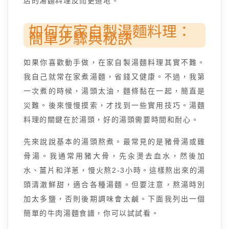
店的湯麵料理反而更道地。
如何在家自製湯麵料理：
簡單步驟與秘訣
如果你喜歡動手做，在家自製湯麵料理其實不難。
我自己就常在家煮湯麵，省錢又健康。不過，我第
一次煮的時候，湯頭太油，麵條黏在一起，簡直是
災難。後來慢慢摸索，才找到一些實用技巧。湯麵
料理的關鍵在於湯頭，好的湯頭需要時間和耐心。
先來說說基本的湯頭熬煮。最常見的是豬骨湯或雞
骨湯。我通常用豬大骨，先汆燙去血水，然後加
水、薑片和洋蔥，慢火熬2-3小時。這樣熬出來的湯
頭清澈鮮甜，適合各種湯麵。但要注意，熬湯時別
加太多鹽，否則後期調味會太鹹。下面我列出一個
簡單的牛肉湯麵食譜，你可以試試看。