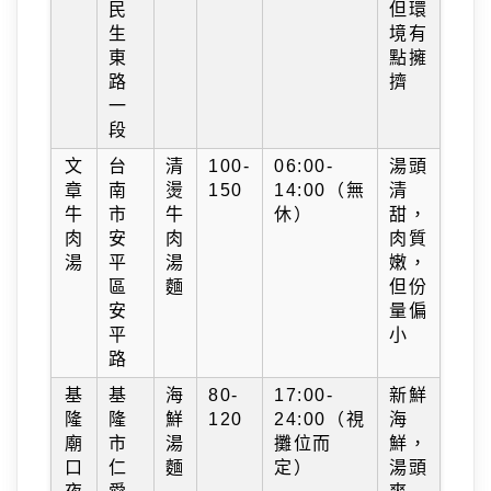
民
但環
生
境有
東
點擁
路
擠
一
段
文
台
清
100-
06:00-
湯頭
章
南
燙
150
14:00（無
清
牛
市
牛
休）
甜，
肉
安
肉
肉質
湯
平
湯
嫩，
區
麵
但份
安
量偏
平
小
路
基
基
海
80-
17:00-
新鮮
隆
隆
鮮
120
24:00（視
海
廟
市
湯
攤位而
鮮，
口
仁
麵
定）
湯頭