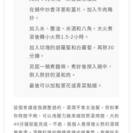
在鍋中炒香洋蔥和薑片，加入牛肉略
炒。
加入水、醬油、米酒和八角，大火煮
滾後轉小火熬1.5-2小時。
加入切塊的胡蘿蔔和白蘿蔔，再熬30
分鐘。
另起一鍋煮麵條，煮好後撈入碗中，
倒入熬好的湯和肉。
最後可以加點蔥花或青菜點綴。
這個食譜是我調整過的，湯頭不會太油膩。但如果
你時間不夠，可以用壓力鍋來縮短熬湯時間，大約
40分鐘就能完成。不過，我個人覺得慢火熬的湯頭
更香濃。湯麵料理的麵條選擇也很重要，我偏好手