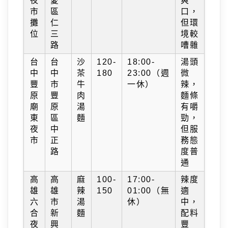
夜
愛
爽
市
區
口，
攤
仁
但環
位
三
境較
路
嘈雜
台
台
沙
120-
18:00-
湯頭
中
中
茶
180
23:00（週
微
豐
市
牛
一休）
辣，
原
豐
肉
麵條
廟
原
湯
有嚼
東
區
麵
勁，
夜
中
但服
市
正
務態
路
度普
通
高
高
麻
100-
17:00-
辣度
雄
雄
辣
150
01:00（無
適
六
市
湯
休）
中，
合
新
麵
配料
夜
興
豐