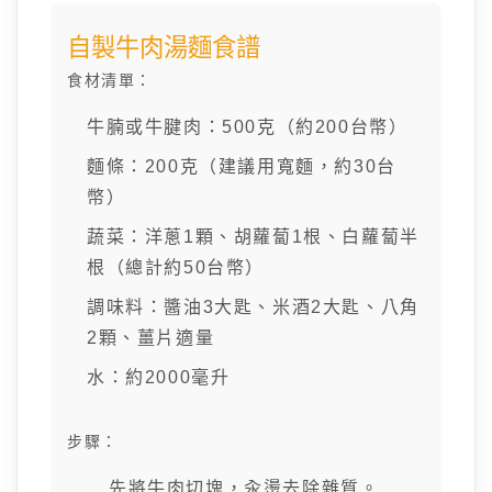
自製牛肉湯麵食譜
食材清單：
牛腩或牛腱肉：500克（約200台幣）
麵條：200克（建議用寬麵，約30台
幣）
蔬菜：洋蔥1顆、胡蘿蔔1根、白蘿蔔半
根（總計約50台幣）
調味料：醬油3大匙、米酒2大匙、八角
2顆、薑片適量
水：約2000毫升
步驟：
先將牛肉切塊，汆燙去除雜質。