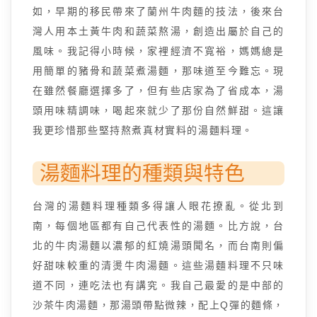
如，早期的移民帶來了蘭州牛肉麵的技法，後來台
灣人用本土黃牛肉和蔬菜熬湯，創造出屬於自己的
風味。我記得小時候，家裡經濟不寬裕，媽媽總是
用簡單的豬骨和蔬菜煮湯麵，那味道至今難忘。現
在雖然餐廳選擇多了，但有些店家為了省成本，湯
頭用味精調味，喝起來就少了那份自然鮮甜。這讓
我更珍惜那些堅持熬煮真材實料的湯麵料理。
湯麵料理的種類與特色
台灣的湯麵料理種類多得讓人眼花撩亂。從北到
南，每個地區都有自己代表性的湯麵。比方說，台
北的牛肉湯麵以濃郁的紅燒湯頭聞名，而台南則偏
好甜味較重的清燙牛肉湯麵。這些湯麵料理不只味
道不同，連吃法也有講究。我自己最愛的是中部的
沙茶牛肉湯麵，那湯頭帶點微辣，配上Q彈的麵條，