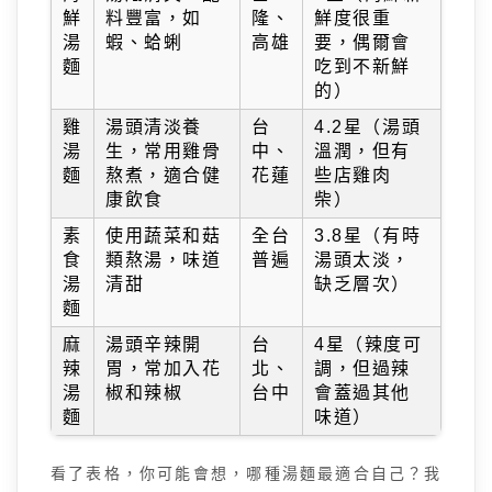
鮮
料豐富，如
隆、
鮮度很重
湯
蝦、蛤蜊
高雄
要，偶爾會
麵
吃到不新鮮
的）
雞
湯頭清淡養
台
4.2星（湯頭
湯
生，常用雞骨
中、
溫潤，但有
麵
熬煮，適合健
花蓮
些店雞肉
康飲食
柴）
素
使用蔬菜和菇
全台
3.8星（有時
食
類熬湯，味道
普遍
湯頭太淡，
湯
清甜
缺乏層次）
麵
麻
湯頭辛辣開
台
4星（辣度可
辣
胃，常加入花
北、
調，但過辣
湯
椒和辣椒
台中
會蓋過其他
麵
味道）
看了表格，你可能會想，哪種湯麵最適合自己？我