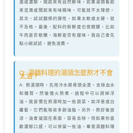
澈或濃郁，聞起來有自然鮮味。如果湯頭看起
來混濁或聞起來有味精味，可能就不太理想。
其次，試試麵條的彈性，如果太軟或太硬，就
不及格。最後，配料的新鮮度也很關鍵，比如
牛肉是否軟嫩，海鮮是否有腥味。我自己會先
點小碗試試，避免浪費。
Q: 湯麵料理的湯頭怎麼熬才不會
太油？
A: 熬湯頭時，先用冷水將骨頭汆燙，去除血水
和雜質。然後慢火熬煮，過程中可以撈掉浮
油。我習慣在熬湯時加一些蔬菜，如洋蔥或白
蘿蔔，它們能吸收多餘油脂。另外，熬好後放
涼，油會凝固在表面，容易去除。但如果你喜
歡濃郁口感，可以保留一些油，畢竟湯麵料理