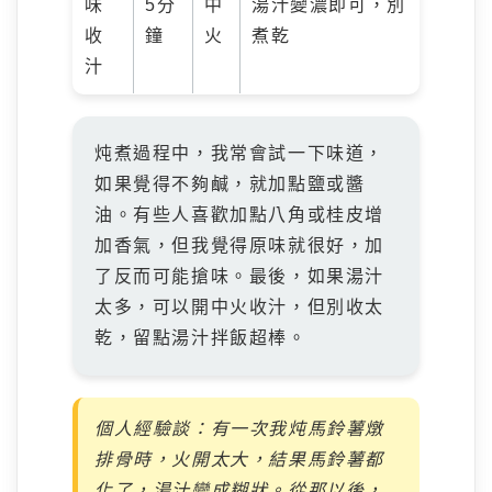
味
5分
中
湯汁變濃即可，別
收
鐘
火
煮乾
汁
炖煮過程中，我常會試一下味道，
如果覺得不夠鹹，就加點鹽或醬
油。有些人喜歡加點八角或桂皮增
加香氣，但我覺得原味就很好，加
了反而可能搶味。最後，如果湯汁
太多，可以開中火收汁，但別收太
乾，留點湯汁拌飯超棒。
個人經驗談：有一次我炖馬鈴薯燉
排骨時，火開太大，結果馬鈴薯都
化了，湯汁變成糊狀。從那以後，