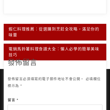
文
蝦仁料理推薦：從選購到烹飪全攻略，滿足你的
章
味蕾
導
覽
電鍋馬鈴薯料理食譜大全：懶人必學的簡單美味
技巧
發佈留言
發佈留言必須填寫的電子郵件地址不會公開。
必填欄位
標示為
*
Copyright © 2025, All Rights Reserved.
關於我
留言
*
隱私政策
網站地圖
全部文章