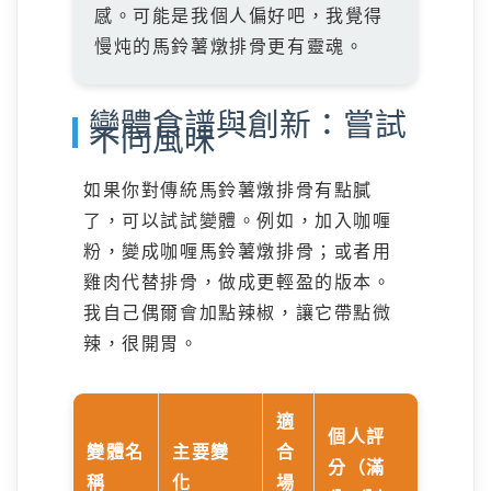
感。可能是我個人偏好吧，我覺得
慢炖的馬鈴薯燉排骨更有靈魂。
變體食譜與創新：嘗試
不同風味
如果你對傳統馬鈴薯燉排骨有點膩
了，可以試試變體。例如，加入咖喱
粉，變成咖喱馬鈴薯燉排骨；或者用
雞肉代替排骨，做成更輕盈的版本。
我自己偶爾會加點辣椒，讓它帶點微
辣，很開胃。
適
個人評
變體名
主要變
合
分（滿
稱
化
場