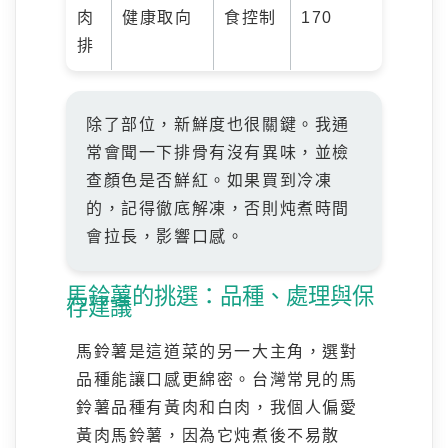
肉
健康取向
食控制
170
排
除了部位，新鮮度也很關鍵。我通
常會聞一下排骨有沒有異味，並檢
查顏色是否鮮紅。如果買到冷凍
的，記得徹底解凍，否則炖煮時間
會拉長，影響口感。
馬鈴薯的挑選：品種、處理與保
存建議
馬鈴薯是這道菜的另一大主角，選對
品種能讓口感更綿密。台灣常見的馬
鈴薯品種有黃肉和白肉，我個人偏愛
黃肉馬鈴薯，因為它炖煮後不易散