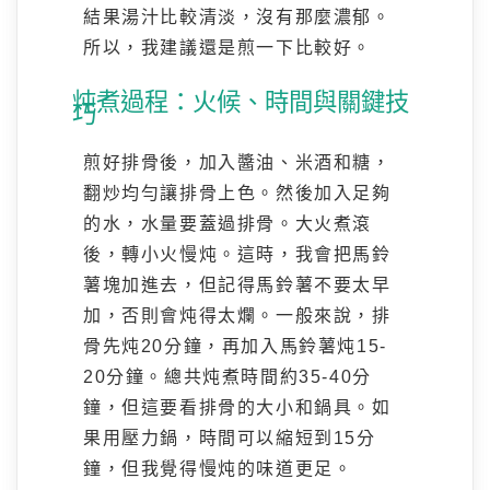
結果湯汁比較清淡，沒有那麼濃郁。
所以，我建議還是煎一下比較好。
炖煮過程：火候、時間與關鍵技
巧
煎好排骨後，加入醬油、米酒和糖，
翻炒均勻讓排骨上色。然後加入足夠
的水，水量要蓋過排骨。大火煮滾
後，轉小火慢炖。這時，我會把馬鈴
薯塊加進去，但記得馬鈴薯不要太早
加，否則會炖得太爛。一般來說，排
骨先炖20分鐘，再加入馬鈴薯炖15-
20分鐘。總共炖煮時間約35-40分
鐘，但這要看排骨的大小和鍋具。如
果用壓力鍋，時間可以縮短到15分
鐘，但我覺得慢炖的味道更足。