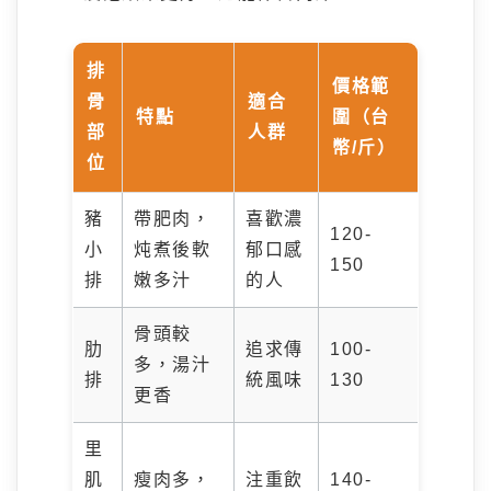
排
價格範
骨
適合
特點
圍（台
部
人群
幣/斤）
位
豬
帶肥肉，
喜歡濃
120-
小
炖煮後軟
郁口感
150
排
嫩多汁
的人
骨頭較
肋
追求傳
100-
多，湯汁
排
統風味
130
更香
里
肌
瘦肉多，
注重飲
140-