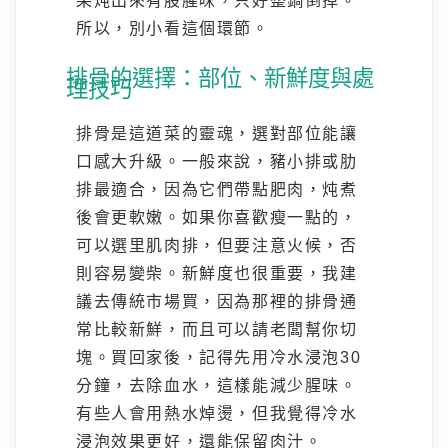
果炖出來有股腥味，只好整鍋倒掉。
所以，別小看這個環節。
排骨的選擇：部位、新鮮度與處
理技巧
排骨是這道菜的靈魂，選對部位能讓
口感大升級。一般來說，豬小排或肋
排最適合，因為它們帶點肥肉，炖煮
後會更軟嫩。如果你喜歡瘦一點的，
可以選里肌肉排，但要注意火候，否
則容易變柴。新鮮度也很重要，我建
議去傳統市場買，因為那裡的排骨通
常比較新鮮，而且可以請老闆幫你切
塊。買回家後，記得先用冷水浸泡30
分鐘，去除血水，這樣能減少腥味。
有些人會用熱水焯燙，但我覺得冷水
浸泡效果更好，還能保留肉汁。