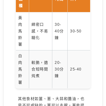
種
黃
肉
綿密口
30-
馬
感，不易
40分
30-50
鈴
糊化
鐘
薯
白
肉
較脆，適
20-
馬
合短時間
30分
25-40
鈴
炖煮
鐘
薯
其他食材如薑、蔥、大蒜和醬油，也
是不可或缺的。薑可以去腥，蔥能提