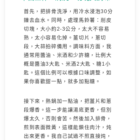
首先，把排骨洗淨，用冷水浸泡30分
鐘去血水。同時，處理馬鈴薯：削皮
切塊，大小約2-3公分，太大不容易
熟，太小容易化掉。薑切片，蔥切
段，大蒜拍碎備用。調味料方面，我
通常用醬油、米酒和少許糖，比例大
概是醬油3大匙、米酒2大匙、糖1小
匙。這個比例可以根據口味調整，如
果你喜歡甜一點，就多加點糖。
接下來，熱鍋加一點油，把薑片和蔥
段爆香。這一步能讓湯底更香，但別
爆太久，否則會苦。然後加入排骨，
煎到表面微黃，這樣能鎖住肉汁，炖
出來更香。我自己試過不煎直接炖，