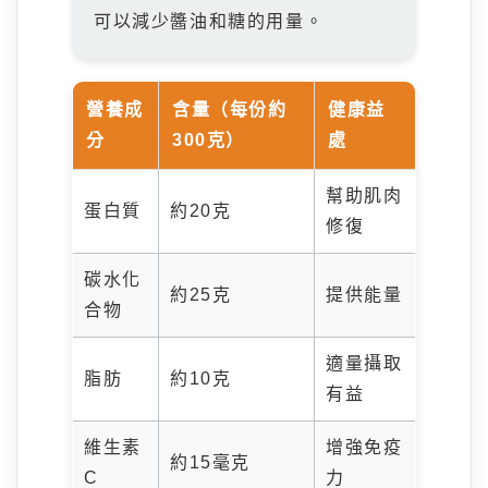
可以減少醬油和糖的用量。
營養成
含量（每份約
健康益
分
300克）
處
幫助肌肉
蛋白質
約20克
修復
碳水化
約25克
提供能量
合物
適量攝取
脂肪
約10克
有益
維生素
增強免疫
約15毫克
C
力