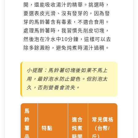
開，還能吸收湯汁的精華。挑選時，
要選表皮光滑、沒有發芽的，因為發
芽的馬鈴薯含有毒素，不適合食用。
處理馬鈴薯時，我習慣先削皮切塊，
然後泡在冷水中10分鐘，這樣可以去
除多餘澱粉，避免炖煮時湯汁過稠。
小提醒：馬鈴薯切塊後如果不馬上
用，最好泡水防止變色。但別泡太
久，否則營養會流失。
馬
鈴
適合
常見價格
薯
特點
炖煮
（台幣/
品
時間
斤）