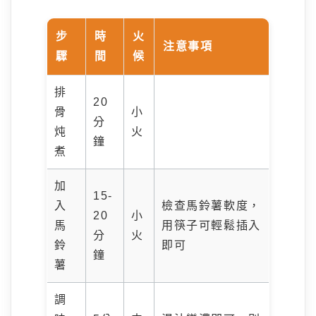
步
時
火
注意事項
驟
間
候
排
20
骨
小
分
炖
火
鐘
煮
加
15-
入
檢查馬鈴薯軟度，
20
小
馬
用筷子可輕鬆插入
分
火
鈴
即可
鐘
薯
調