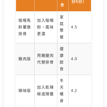
分5分）
合
家
咖喱馬
加入咖喱
庭
鈴薯燉
粉，風味
4.5
聚
排骨
更濃
餐
健
用雞腿肉
康
雞肉版
4.0
代替排骨
飲
食
冬
加入乾辣
天
辣味版
4.2
椒或辣醬
暖
身