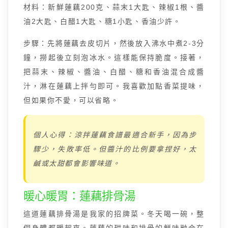
材料：新鮮蓮藕200克、蒜末1大匙、辣椒1根、醬
油2大匙、白醋1大匙、糖1小匙、香油少許。
步驟：先將蓮藕去皮切片，然後放入沸水中煮2-3分
鐘，撈起後立刻泡冰水。這樣能保持脆度。接著，
把蒜末、辣椒、醬油、白醋、糖和香油混合成醬
汁，淋在蓮藕上拌勻即可。我喜歡加點香菜提味，
但如果你不愛，可以省略。
個人心得：涼拌蓮藕食譜最適合新手，因為步
驟少，失敗率低。但醬汁的比例要拿捏好，太
鹹或太甜都會影響味道。
暖心暖胃：蓮藕排骨湯
這道蓮藕排骨湯是我家的招牌菜。冬天喝一碗，整