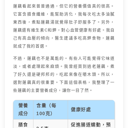
蓮藕看起來普普通通，但它的營養價值真的很高。
它富含膳食纖維，能幫助消化，我每次吃太多油膩
東西後，煮點蓮藕湯就覺得肚子舒服多了。另外，
蓮藕還有維生素C和鉀，對心血管健康有好處。我自
己有高血壓的傾向，醫生建議多吃高鉀食物，蓮藕
就成了我的首選。
不過，蓮藕也不是萬能的。有些人可能覺得它味道
淡，或者處理起來麻煩。我曾經買到過老蓮藕，煮
了好久還是硬邦邦的，吃起來像在嚼木頭。所以，
選對蓮藕真的很重要。下面這個表格，我整理了一
些蓮藕的主要營養成分，讓你一目了然。
營養
含量（每
健康好處
成分
100克）
膳食
促進腸道蠕動，預