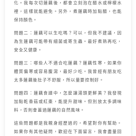
化。我每次切蓮藕後，都會立刻泡在醋水或檸檬水
裡，這樣就能避免。另外，煮蓮藕時加點醋，也能
保持顏色。
問題二：蓮藕可以生吃嗎？可以，但我不建議，因
為生蓮藕可能帶有細菌或寄生蟲。最好煮熟再吃，
安全又健康。
問題三：哪些人不適合吃蓮藕？蓮藕性寒，如果你
體質偏寒或容易腹瀉，最好少吃。我曾經有朋友吃
太多蓮藕後肚子不舒服，所以量要控制好。
問題四：蓮藕食譜中，怎麼讓湯頭更鮮美？我發現
加點乾香菇或紅棗，能提升甜味。但別放太多調味
料，否則會蓋過蓮藕的自然風味。
這些問題都是我親身經歷過的，希望對你有幫助。
如果你有其他疑問，歡迎在下面留言，我會盡量回