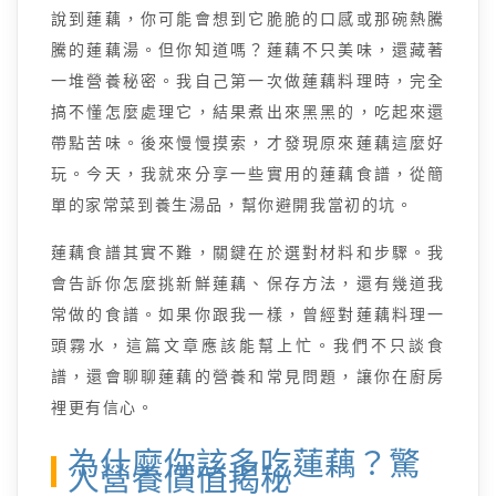
說到蓮藕，你可能會想到它脆脆的口感或那碗熱騰
騰的蓮藕湯。但你知道嗎？蓮藕不只美味，還藏著
一堆營養秘密。我自己第一次做蓮藕料理時，完全
搞不懂怎麼處理它，結果煮出來黑黑的，吃起來還
帶點苦味。後來慢慢摸索，才發現原來蓮藕這麼好
玩。今天，我就來分享一些實用的蓮藕食譜，從簡
單的家常菜到養生湯品，幫你避開我當初的坑。
蓮藕食譜其實不難，關鍵在於選對材料和步驟。我
會告訴你怎麼挑新鮮蓮藕、保存方法，還有幾道我
常做的食譜。如果你跟我一樣，曾經對蓮藕料理一
頭霧水，這篇文章應該能幫上忙。我們不只談食
譜，還會聊聊蓮藕的營養和常見問題，讓你在廚房
裡更有信心。
為什麼你該多吃蓮藕？驚
人營養價值揭秘