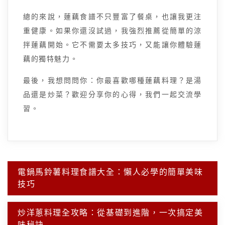
總的來說，蓮藕食譜不只豐富了餐桌，也讓我更注
重健康。如果你還沒試過，我強烈推薦從簡單的涼
拌蓮藕開始。它不需要太多技巧，又能讓你體驗蓮
藕的獨特魅力。
最後，我想問問你：你最喜歡哪種蓮藕料理？是湯
品還是炒菜？歡迎分享你的心得，我們一起交流學
習。
文
電鍋馬鈴薯料理食譜大全：懶人必學的簡單美味
章
技巧
導
覽
炒洋蔥料理全攻略：從基礎到進階，一次搞定美
味秘訣