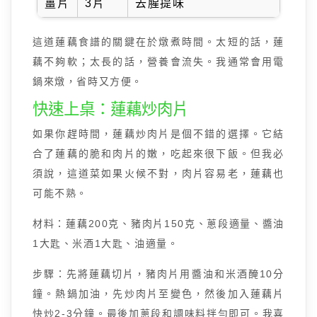
薑片
3片
去腥提味
這道蓮藕食譜的關鍵在於燉煮時間。太短的話，蓮
藕不夠軟；太長的話，營養會流失。我通常會用電
鍋來燉，省時又方便。
快速上桌：蓮藕炒肉片
如果你趕時間，蓮藕炒肉片是個不錯的選擇。它結
合了蓮藕的脆和肉片的嫩，吃起來很下飯。但我必
須說，這道菜如果火候不對，肉片容易老，蓮藕也
可能不熟。
材料：蓮藕200克、豬肉片150克、蔥段適量、醬油
1大匙、米酒1大匙、油適量。
步驟：先將蓮藕切片，豬肉片用醬油和米酒醃10分
鐘。熱鍋加油，先炒肉片至變色，然後加入蓮藕片
快炒2-3分鐘。最後加蔥段和調味料拌勻即可。我喜