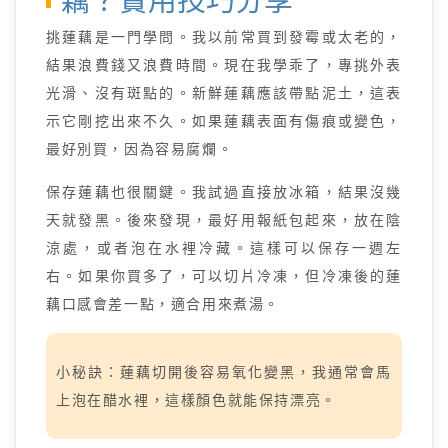
藕？實用技巧分享
挑蓮藕是一門學問。我以前常買到發霉或太老的，
結果浪費錢又浪費時間。現在我學乖了，專挑外表
光滑、沒有斑點的。新鮮蓮藕應該帶點泥土，這表
示它剛挖出來不久。如果蓮藕表面有傷痕或變色，
最好別買，因為容易腐爛。
保存蓮藕也很關鍵。我試過直接放冰箱，結果沒幾
天就發黑。後來發現，最好用報紙包起來，放在陰
涼處，或者泡在水裡冷藏。這樣可以保存一週左
右。如果你買多了，可以切片冷凍，但冷凍後的蓮
藕口感會差一點，適合用來煮湯。
小秘訣：蓮藕切開後容易氧化變黑，我通常會馬
上泡在醋水裡，這樣顏色就能保持漂亮。