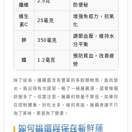
2.5克
纖維
防便秘
維生
增強免疫力，抗氧
25毫克
素C
化
調節血壓，維持水
鉀
350毫克
分平衡
預防貧血，改善疲
鐵
1.2毫克
勞
除了這些，蓮藕還含有豐富的多酚類物質，能抗發
炎。我記得有次感冒，喝了一碗蓮藕湯，感覺喉嚨
舒服多了。但要注意，蓮藕的熱量不算低，如果你
在控制體重，別吃太多。總的來說，蓮藕食譜不只
為了美味，更是為了健康。
如何挑選與保存新鮮蓮