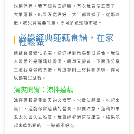
說到保存，我有個負面經驗。有次我貪便宜買了一
大堆蓮藕，結果沒處理好，大半都爛掉了。從那以
後，我只買需要的量，寧可多跑幾趟市場。
必學經典蓮藕食譜，在家
輕鬆做
蓮藕食譜變化多端，從涼拌到燉湯都很適合。我個
人最愛的是蓮藕排骨湯，簡單又營養。下面我分享
三道我常做的食譜，每道都附上材料和步驟，你可
以跟著試試看。
清爽開胃：涼拌蓮藕
涼拌蓮藕是我夏天的必備菜。它做法簡單，吃起來
爽口，還能保留蓮藕的營養。但要注意，蓮藕如果
煮太久會失去脆度，我曾經犯過這個錯誤，結果吃
起來軟趴趴的，一點都不好吃。