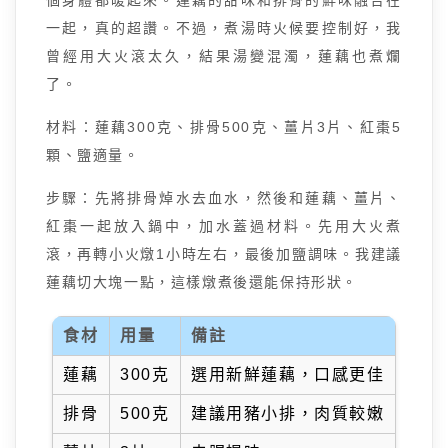
個身體都暖起來。蓮藕的甜味和排骨的鮮味融合在
一起，真的超讚。不過，煮湯時火候要控制好，我
曾經用大火滾太久，結果湯變混濁，蓮藕也煮爛
了。
材料：蓮藕300克、排骨500克、薑片3片、紅棗5
顆、鹽適量。
步驟：先將排骨焯水去血水，然後和蓮藕、薑片、
紅棗一起放入鍋中，加水蓋過材料。先用大火煮
滾，再轉小火燉1小時左右，最後加鹽調味。我建議
蓮藕切大塊一點，這樣燉煮後還能保持形狀。
食材
用量
備註
蓮藕
300克
選用新鮮蓮藕，口感更佳
排骨
500克
建議用豬小排，肉質較嫩