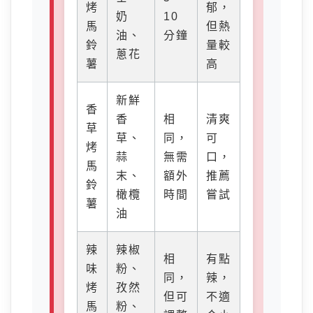
烤
郁，
奶
10
馬
但熱
油、
分鐘
鈴
量較
蔥花
薯
高
新鮮
香
香
相
清爽
草
草、
同，
可
烤
蒜
無需
口，
馬
末、
額外
推薦
鈴
橄欖
時間
嘗試
薯
油
辣
辣椒
相
有點
味
粉、
同，
辣，
烤
孜然
但可
不適
馬
粉、