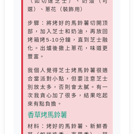
（如切達芝士）、奶油（可
選）、蔥花（裝飾用）
步驟：將烤好的馬鈴薯切開顶
部，加入芝士和奶油，再放回
烤箱烤5-10分鐘，直到芝士融
化。出爐後撒上蔥花，味道更
豐富。
我個人覺得芝士烤馬鈴薯很適
合當派對小點，但要注意芝士
別放太多，否則會太膩。有一
次我貪心加了很多，結果吃起
來有點負擔。
香草烤馬鈴薯
材料：烤好的馬鈴薯、新鮮香