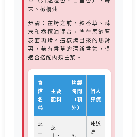
草（如迷迭香、百里香）、蒜
末、橄欖油
步驟：在烤之前，將香草、蒜
末和橄欖油混合，塗在馬鈴薯
表面再烤。這樣烤出來的馬鈴
薯，帶有香草的清新香氣，很
適合搭配肉類主菜。
食
烤製
譜
主要
時間
個人
名
配料
（額
評價
稱
外）
芝
味道
芝
士
濃
士、
5-