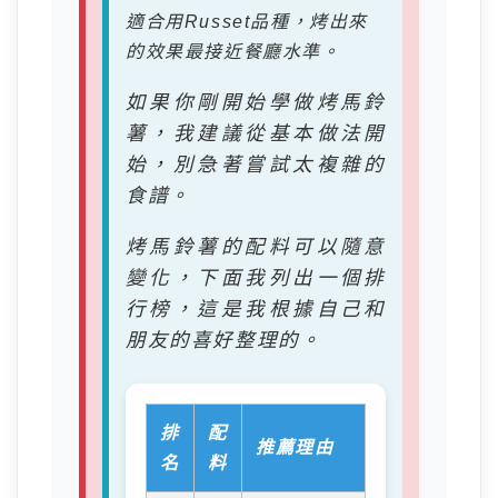
適合用Russet品種，烤出來
的效果最接近餐廳水準。
如果你剛開始學做烤馬鈴
薯，我建議從基本做法開
始，別急著嘗試太複雜的
食譜。
烤馬鈴薯的配料可以隨意
變化，下面我列出一個排
行榜，這是我根據自己和
朋友的喜好整理的。
排
配
推薦理由
名
料