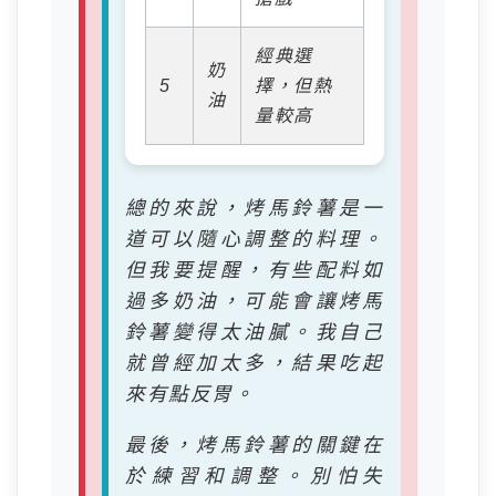
經典選
奶
5
擇，但熱
油
量較高
總的來說，烤馬鈴薯是一
道可以隨心調整的料理。
但我要提醒，有些配料如
過多奶油，可能會讓烤馬
鈴薯變得太油膩。我自己
就曾經加太多，結果吃起
來有點反胃。
最後，烤馬鈴薯的關鍵在
於練習和調整。別怕失