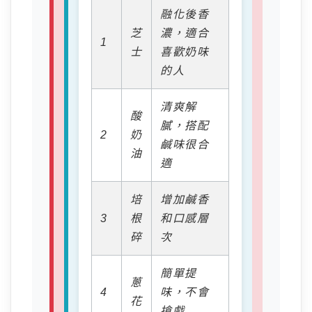
融化後香
芝
濃，適合
1
士
喜歡奶味
的人
清爽解
酸
膩，搭配
2
奶
鹹味很合
油
適
培
增加鹹香
3
根
和口感層
碎
次
簡單提
蔥
4
味，不會
花
搶戲