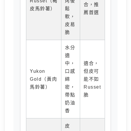
Russet（褐
烤後
合，推
皮馬鈴薯）
鬆
薦首選
軟，
皮易
脆
水分
適
中，
適合，
Yukon
口感
但皮可
Gold（黃肉
綿
能不如
馬鈴薯）
密，
Russet
帶點
脆
奶油
香
皮