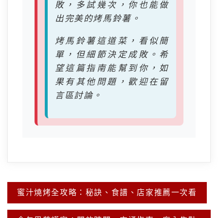
敗，多試幾次，你也能做
出完美的烤馬鈴薯。
烤馬鈴薯這道菜，看似簡
單，但細節決定成敗。希
望這篇指南能幫到你，如
果有其他問題，歡迎在留
言區討論。
文
蜜汁燒烤全攻略：秘訣、食譜、店家推薦一次看
章
導
覽