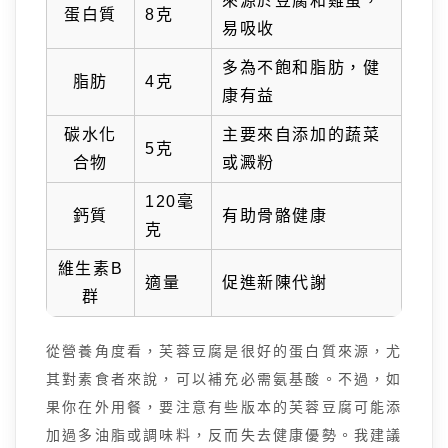
來源於豆腐和雞蛋，
蛋白質
8克
易吸收
多為不飽和脂肪，健
脂肪
4克
康有益
碳水化
主要來自添加的蔬菜
5克
合物
或澱粉
120毫
鈣質
有助骨骼健康
克
維生素B
適量
促進新陳代謝
群
從營養角度看，芙蓉豆腐是很好的蛋白質來源，尤
其對素食者來說，可以補充必需氨基酸。不過，如
果你在外用餐，要注意有些版本的芙蓉豆腐可能添
加過多油脂或調味料，反而失去健康優勢。我建議