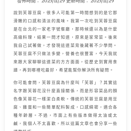
發佈時間：
2025/11/29
更新時間：
2025/11/29
說到芙蓉豆腐，很多人可能第一時間想到的是它那
滑嫩的口感和清淡的風味。我第一次吃到芙蓉豆腐
是在台北的一家老字號餐廳，那時候還以為是什麼
高級料理，結果一問才知道，原來是家常菜。後來
我自己試著做，才發現這道菜背後藏著不少學問。
芙蓉豆腐不只做法多變，營養也很豐富，今天我就
來跟大家聊聊這道菜的方方面面，從歷史到實用食
譜，再到哪裡吃最好，希望能幫你解決所有疑問。
你可能會問，芙蓉豆腐為什麼叫「芙蓉」？其實這
名字跟芙蓉花沒什麼直接關係，而是形容菜品的顏
色像芙蓉花一樣潔白柔軟。傳統的芙蓉豆腐是用豆
腐、雞蛋和一些簡單配料製成，口感綿密，適合各
種年齡層。不過，市面上有些版本做得太油或太
鹹，我個人不太喜歡，所以這篇文章也會分享一些