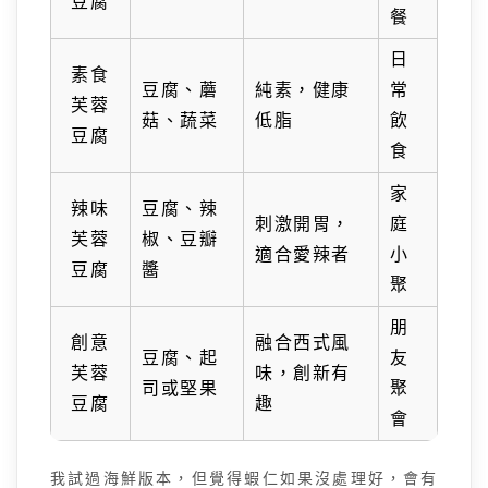
豆腐
餐
日
素食
豆腐、蘑
純素，健康
常
芙蓉
菇、蔬菜
低脂
飲
豆腐
食
家
辣味
豆腐、辣
刺激開胃，
庭
芙蓉
椒、豆瓣
適合愛辣者
小
豆腐
醬
聚
朋
創意
融合西式風
豆腐、起
友
芙蓉
味，創新有
司或堅果
聚
豆腐
趣
會
我試過海鮮版本，但覺得蝦仁如果沒處理好，會有