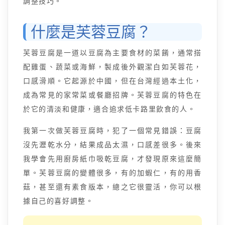
調整技巧。
什麼是芙蓉豆腐？
芙蓉豆腐是一道以豆腐為主要食材的菜餚，通常搭
配雞蛋、蔬菜或海鮮，製成後外觀潔白如芙蓉花，
口感滑順。它起源於中國，但在台灣經過本土化，
成為常見的家常菜或餐廳招牌。芙蓉豆腐的特色在
於它的清淡和健康，適合追求低卡路里飲食的人。
我第一次做芙蓉豆腐時，犯了一個常見錯誤：豆腐
沒先瀝乾水分，結果成品太濕，口感差很多。後來
我學會先用廚房紙巾吸乾豆腐，才發現原來這麼簡
單。芙蓉豆腐的變體很多，有的加蝦仁，有的用香
菇，甚至還有素食版本，總之它很靈活，你可以根
據自己的喜好調整。