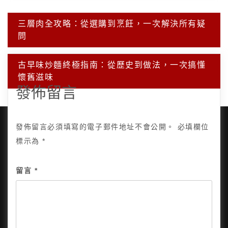
文
三層肉全攻略：從選購到烹飪，一次解決所有疑
章
問
導
覽
古早味炒麵終極指南：從歷史到做法，一次搞懂
懷舊滋味
發佈留言
發佈留言必須填寫的電子郵件地址不會公開。
必填欄位
標示為
*
Copyright © 2025, All Rights Reserved.
關於我
留言
*
隱私政策
網站地圖
全部文章