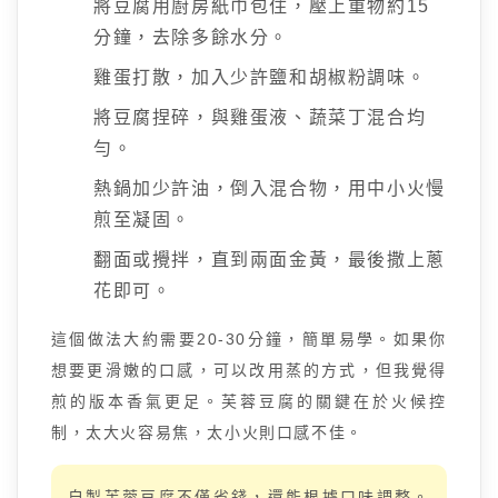
將豆腐用廚房紙巾包住，壓上重物約15
分鐘，去除多餘水分。
雞蛋打散，加入少許鹽和胡椒粉調味。
將豆腐捏碎，與雞蛋液、蔬菜丁混合均
勻。
熱鍋加少許油，倒入混合物，用中小火慢
煎至凝固。
翻面或攪拌，直到兩面金黃，最後撒上蔥
花即可。
這個做法大約需要20-30分鐘，簡單易學。如果你
想要更滑嫩的口感，可以改用蒸的方式，但我覺得
煎的版本香氣更足。芙蓉豆腐的關鍵在於火候控
制，太大火容易焦，太小火則口感不佳。
自製芙蓉豆腐不僅省錢，還能根據口味調整。