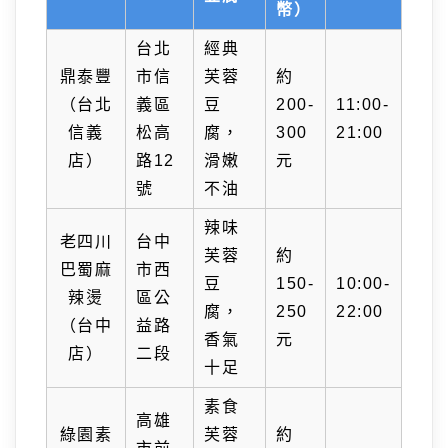
幣）
台北
經典
鼎泰豐
市信
芙蓉
約
（台北
義區
豆
200-
11:00-
信義
松高
腐，
300
21:00
店）
路12
滑嫩
元
號
不油
辣味
老四川
台中
芙蓉
約
巴蜀麻
市西
豆
150-
10:00-
辣燙
區公
腐，
250
22:00
（台中
益路
香氣
元
店）
二段
十足
素食
高雄
綠園素
芙蓉
約