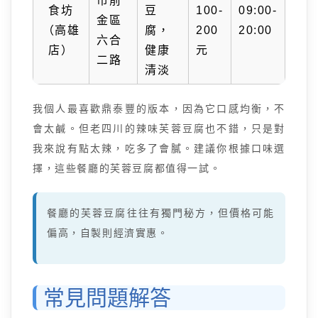
市前
食坊
豆
100-
09:00-
金區
（高雄
腐，
200
20:00
六合
店）
健康
元
二路
清淡
我個人最喜歡鼎泰豐的版本，因為它口感均衡，不
會太鹹。但老四川的辣味芙蓉豆腐也不錯，只是對
我來說有點太辣，吃多了會膩。建議你根據口味選
擇，這些餐廳的芙蓉豆腐都值得一試。
餐廳的芙蓉豆腐往往有獨門秘方，但價格可能
偏高，自製則經濟實惠。
常見問題解答