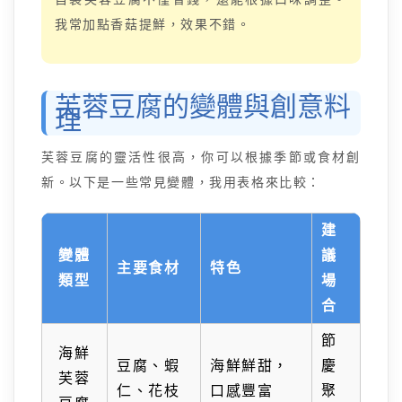
我常加點香菇提鮮，效果不錯。
芙蓉豆腐的變體與創意料
理
芙蓉豆腐的靈活性很高，你可以根據季節或食材創
新。以下是一些常見變體，我用表格來比較：
建
變體
議
主要食材
特色
類型
場
合
節
海鮮
豆腐、蝦
海鮮鮮甜，
慶
芙蓉
仁、花枝
口感豐富
聚