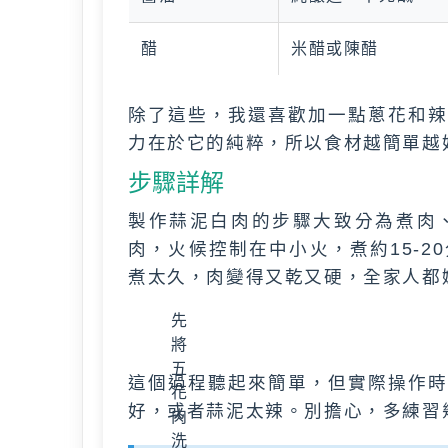
醋
米醋或陳醋
除了這些，我還喜歡加一點蔥花和辣
力在於它的純粹，所以食材越簡單越
步驟詳解
製作蒜泥白肉的步驟大致分為煮肉
肉，火候控制在中小火，煮約15-
煮太久，肉變得又乾又硬，全家人都
先
將
五
這個過程聽起來簡單，但實際操作時
花
好，或者蒜泥太辣。別擔心，多練習
肉
洗