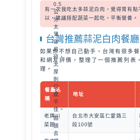
0.5
有一次我吃太多蒜泥白肉，覺得胃有點
公
以，建議搭配蔬菜一起吃，平衡營養。
分，
太
薄
台灣推薦蒜泥白肉餐廳
容
易
如果你不想自己動手，台灣有很多餐
碎，
和網友評價，整理了一個推薦列表
太
理。
厚
則
口
餐廳名
感
地址
稱
不
佳。
老牌川
台北市大安區仁愛路三
蒜
菜館
段100號
頭
去