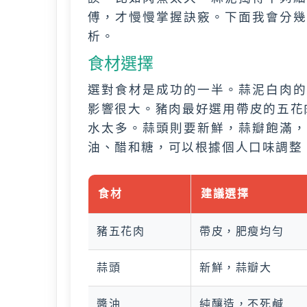
傅，才慢慢掌握訣竅。下面我會分幾
析。
食材選擇
選對食材是成功的一半。蒜泥白肉的
影響很大。豬肉最好選用帶皮的五花肉
水太多。蒜頭則要新鮮，蒜瓣飽滿，
油、醋和糖，可以根據個人口味調整
食材
建議選擇
豬五花肉
帶皮，肥瘦均勻
蒜頭
新鮮，蒜瓣大
醬油
純釀造，不死鹹