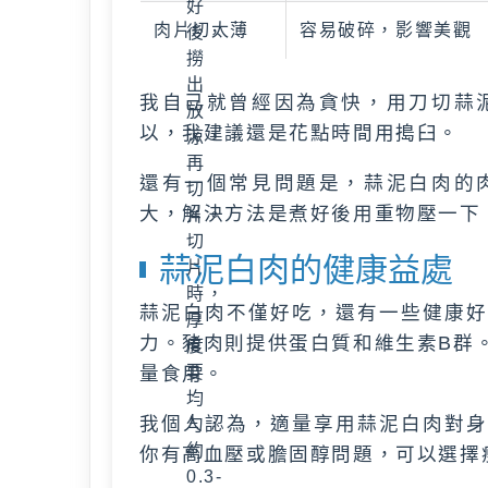
好
肉片切太薄
容易破碎，影響美觀
後，
撈
出
我自己就曾經因為貪快，用刀切蒜
放
以，我建議還是花點時間用搗臼。
涼，
再
還有一個常見問題是，蒜泥白肉的
切
大，解決方法是煮好後用重物壓一下
片。
切
蒜泥白肉的健康益處
片
時，
蒜泥白肉不僅好吃，還有一些健康好
厚
力。豬肉則提供蛋白質和維生素B群
度
量食用。
要
均
我個人認為，適量享用蒜泥白肉對身
勻，
約
你有高血壓或膽固醇問題，可以選擇
0.3-