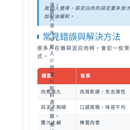
淨，
我個人覺得，蒜泥白肉的蒜泥要多放
放
加點油緩和。
入
滾
水
常見錯誤與解決方法
中，
加
很多人在做蒜泥白肉時，會犯一些常
入
式。
少
許
薑
錯誤
後果
片
和
肉煮過久
肉質乾硬，失去彈性
料
酒
蒜泥不夠細
口感粗糙，味道不均
去
腥。
醬汁太鹹
掩蓋肉香
煮