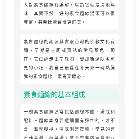
人對素食麵線有誤解，以為它就是清淡無
味，其實不然。好的素食麵線湯頭可以很
豐富，甚至比葷食版更鮮美。
素食麵線的起源其實跟台灣的佛教文化有
關，早期是寺廟或齋館的常見菜色。現
在，它已經走出宗教圈，變成街頭隨處可
見的小吃。我自己最愛在冬天來一碗熱騰
騰的素食麵線，暖胃又暖心。
素食麵線的基本組成
一碗素食麵線通常包括麵線本體、湯底和
配料。麵線本身要選細而有彈性的，才不
會一煮就糊掉。湯底則是靈魂，常見的有
香菇高湯、蔬菜湯，甚至有些店家會用豆