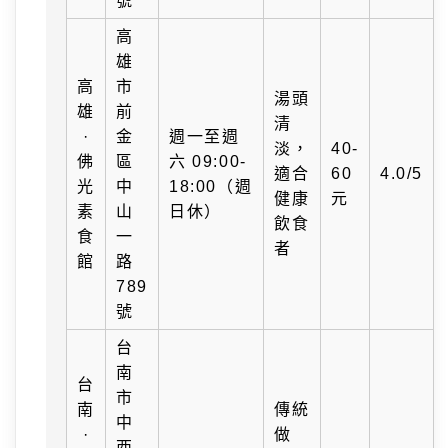
號
高
雄
高
市
湯頭
雄
前
清
·
金
週一至週
淡，
40-
佛
區
六 09:00-
適合
60
4.0/5
光
中
18:00（週
健康
元
素
山
日休）
飲食
食
一
者
館
路
789
號
台
南
台
市
南
傳統
中
·
做
西