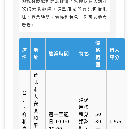
的親身體驗和網友評價，幫你快速找到好
吃的素食麵線。這些店家的資訊包括地
址、營業時間、價格和特色，你可以參考
看看。
價
店
地
格
個人
營業時間
特色
名
址
範
評分
圍
台
北
市
台
大
北
湯頭
安
·
用多
區
祥
週一至週
種菇
50-
和
和
日 10:00-
類熬
80
4.5/5
平
素
20:00
製，
元