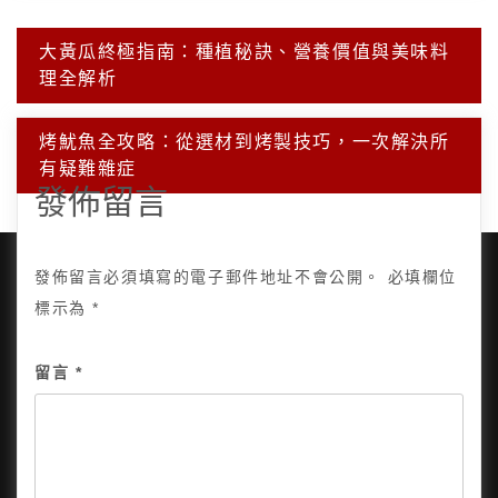
文
大黃瓜終極指南：種植秘訣、營養價值與美味料
章
理全解析
導
覽
烤魷魚全攻略：從選材到烤製技巧，一次解決所
有疑難雜症
發佈留言
發佈留言必須填寫的電子郵件地址不會公開。
必填欄位
標示為
*
Copyright © 2025, All Rights Reserved.
關於我
留言
*
隱私政策
網站地圖
全部文章