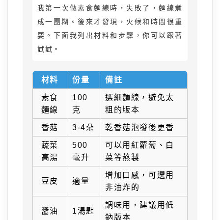
我第一次做素食麵線時，失敗了，麵線煮
成一團糊。後來才發現，火候和時間很重
要。下面我列出材料和步驟，你可以跟著
試試。
材料
份量
備註
素食
100
選細麵線，避免太
麵線
克
粗的版本
香菇
3-4朵
乾香菇泡發後更香
蔬菜
500
可以用紅蘿蔔、白
高湯
毫升
菜等熬製
增加口感，可選用
豆皮
適量
非油炸的
調味用，建議用低
醬油
1湯匙
鈉版本