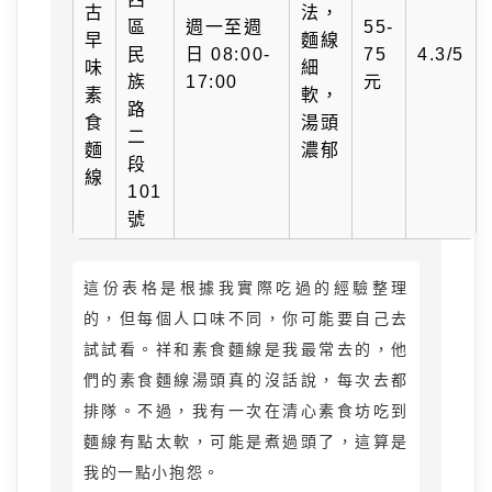
古
法，
區
週一至週
55-
早
麵線
民
日 08:00-
75
4.3/5
味
細
族
17:00
元
素
軟，
路
食
湯頭
二
麵
濃郁
段
線
101
號
這份表格是根據我實際吃過的經驗整理
的，但每個人口味不同，你可能要自己去
試試看。祥和素食麵線是我最常去的，他
們的素食麵線湯頭真的沒話說，每次去都
排隊。不過，我有一次在清心素食坊吃到
麵線有點太軟，可能是煮過頭了，這算是
我的一點小抱怨。