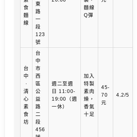
東
食
麵線
路
麵
Q彈
一
線
段
123
號
台
中
台
市
中
西
加入
·
區
週二至週
特製
45-
清
公
日 11:00-
素肉
70
4.2/5
心
益
19:00（週
燥，
元
素
路
一休）
香氣
食
二
十足
坊
段
456