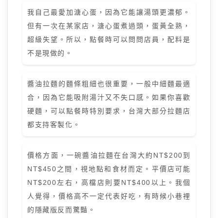
我自己最愛加溏心蛋，因為它能讓湯頭更濃郁。
但有一次在某家店，溏心蛋煮過頭，蛋黃全熟，
超級失望。所以，點餐時可以問問店員，配料是
不是現做的。
醬油拉麵的麵條粗細也很重要，一般中細麵最適
合，因為它能吸附湯汁又不失口感。如果你喜歡
硬麵，可以點餐時特別要求，台灣大部分拉麵店
都支持客製化。
價格方面，一碗醬油拉麵在台灣大約NT$200到
NT$450之間，視地點和食材而定。平價店可能
NT$200左右，高檔店則要NT$400以上。我個
人覺得，價格高不一定代表好吃，有時候小巷裡
的隱藏版反而驚豔。