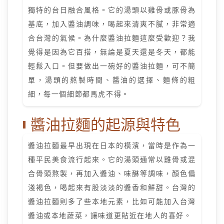
獨特的台日融合風格。它的湯頭以雞骨或豚骨為
基底，加入醬油調味，喝起來清爽不膩，非常適
合台灣的氣候。為什麼醬油拉麵這麼受歡迎？我
覺得是因為它百搭，無論是夏天還是冬天，都能
輕鬆入口。但要做出一碗好的醬油拉麵，可不簡
單，湯頭的熬製時間、醬油的選擇、麵條的粗
細，每一個細節都馬虎不得。
醬油拉麵的起源與特色
醬油拉麵最早出現在日本的橫濱，當時是作為一
種平民美食流行起來。它的湯頭通常以雞骨或混
合骨頭熬製，再加入醬油、味醂等調味，顏色偏
淺褐色，喝起來有股淡淡的醬香和鮮甜。台灣的
醬油拉麵則多了些本地元素，比如可能加入台灣
醬油或本地蔬菜，讓味道更貼近在地人的喜好。