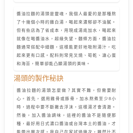
醬油拉麵的湯頭是靈魂，我個人最愛的是那種熬
了十幾個小時的雞白湯，喝起來濃郁卻不油膩。
但有些店為了省成本，用現成湯底加水，喝起來
就像在喝醬油水，超級失望。麵條方面，醬油拉
麵通常搭配中細麵，這樣能更好地吸附湯汁，吃
起來更有口感。配料則常見叉燒、筍乾、溏心蛋
和海苔，簡單卻能凸顯湯頭的美味。
湯頭的製作秘訣
醬油拉麵的湯頭怎麼做？其實不難，但需要耐
心。首先，選用雞骨或豚骨，加水熬煮至少8小
時，過程中要不斷撇去浮沫，這樣湯才會清澈。
然後，加入醬油調味，這裡的醬油不是隨便那
種，最好用日式濃口醬油或台灣本土的醬油，才
能帶出層次感。我自己在家試過幾次，雖然比不