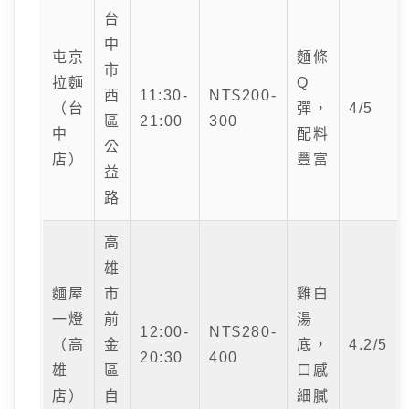
台
中
屯京
麵條
市
拉麵
Q
西
11:30-
NT$200-
（台
彈，
4/5
區
21:00
300
中
配料
公
店）
豐富
益
路
高
雄
麵屋
市
雞白
一燈
前
湯
12:00-
NT$280-
（高
金
底，
4.2/5
20:30
400
雄
區
口感
店）
自
細膩