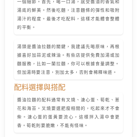
一個細節。首先，喝一口湯，感受醬油的香氣和
湯底的鮮美。然後吃麵，注意麵條的彈性和吸附
湯汁的程度。最後才吃配料，這樣才能體會整體
的平衡。
湯頭是醬油拉麵的關鍵，我建議先喝原味，再根
據喜好加蒜泥或辣油。有些店提供免費加湯或加
麵服務，比如一蘭拉麵，你可以根據食量調整。
但加湯時要注意，別加太多，否則會稀釋味道。
配料選擇與搭配
醬油拉麵的配料通常有叉燒、溏心蛋、筍乾、蔥
花和海苔。叉燒要選肥瘦相間的，吃起來才不會
柴。溏心蛋的蛋黃要流心，這樣拌入湯中會更
香。筍乾則要脆嫩，不能有怪味。