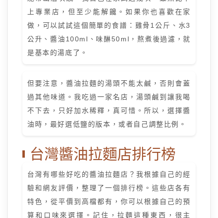
上專業店，但至少能解饞。如果你也喜歡在家
做，可以試試這個簡單的食譜：雞骨1公斤、水3
公升、醬油100ml、味醂50ml，熬煮後過濾，就
是基本的湯底了。
但要注意，醬油拉麵的湯頭不能太鹹，否則會蓋
過其他味道。我吃過一家名店，湯頭鹹到讓我喝
不下去，只好加水稀釋，真可惜。所以，選擇醬
油時，最好選低鹽的版本，或者自己調整比例。
台灣醬油拉麵店排行榜
台灣有哪些好吃的醬油拉麵店？我根據自己的經
驗和網友評價，整理了一個排行榜。這些店各有
特色，從平價到高檔都有，你可以根據自己的預
算和口味來選擇。記住，拉麵這種東西，很主