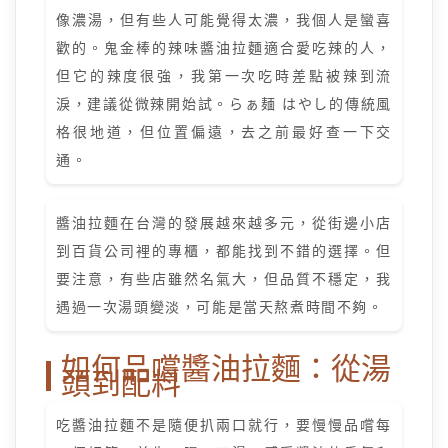
像濃湯，但有些人可能覺得太濃，我個人是蠻喜
歡的。鬼金棒的辣味醬油拉麵適合愛吃辣的人，
但它的辣度很強，我第一次吃時差點被辣到流
淚，建議從微辣開始試。らぁ麺 はやし的傳統風
格很地道，但位置偏遠，去之前最好查一下交
通。
醬油拉麵在台灣的發展越來越多元，從街邊小店
到百貨公司裡的專櫃，都能找到不錯的選擇。但
要注意，有些店雖然名氣大，但品質不穩定，我
遇過一次湯頭變淡，可能是當天熬煮時間不夠。
如何品嚐醬油拉麵：從湯
頭到配料
吃醬油拉麵不是隨便扒兩口就行，要慢慢品嚐每