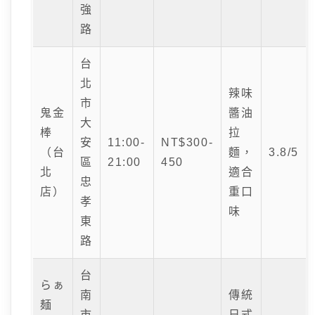
強
路
台
北
辣味
市
鬼金
醬油
大
棒
拉
安
11:00-
NT$300-
（台
麵，
3.8/5
區
21:00
450
北
適合
忠
店）
重口
孝
味
東
路
台
らぁ
南
傳統
麺
市
日式