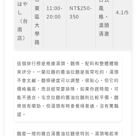
はや
東
11:00-
NT$250-
風
し
4.1/5
區
20:00
350
格，
（台
大
湯頭
南
學
清澈
店）
路
這個排行榜是根據湯頭、麵條、配料和整體體驗
來評分。一蘭拉麵的醬油拉麵是我常吃的，湯頭
不會太鹹，麵條硬度可以調整，很貼心。但它的
價格偏高，而且經常要排隊，如果你趕時間，可
能不適合。屯京拉麵的醬油拉麵則比較平價，麵
條很有嚼勁，但湯頭有時會覺得普通，沒有驚豔
感。
麵屋一燈的雞白湯醬油拉麵很特別，湯頭喝起來