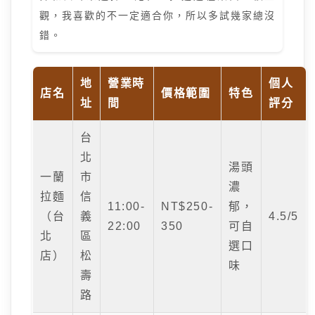
觀，我喜歡的不一定適合你，所以多試幾家總沒
錯。
地
營業時
個人
店名
價格範圍
特色
址
間
評分
台
北
湯頭
一蘭
市
濃
拉麵
信
11:00-
NT$250-
郁，
（台
義
4.5/5
22:00
350
可自
北
區
選口
店）
松
味
壽
路