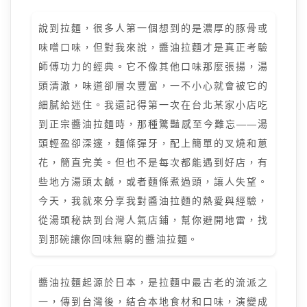
說到拉麵，很多人第一個想到的是濃厚的豚骨或
味噌口味，但對我來說，醬油拉麵才是真正考驗
師傅功力的經典。它不像其他口味那麼張揚，湯
頭清澈，味道卻層次豐富，一不小心就會被它的
細膩給迷住。我還記得第一次在台北某家小店吃
到正宗醬油拉麵時，那種驚豔感至今難忘——湯
頭輕盈卻深邃，麵條彈牙，配上簡單的叉燒和蔥
花，簡直完美。但也不是每次都能遇到好店，有
些地方湯頭太鹹，或者麵條煮過頭，讓人失望。
今天，我就來分享我對醬油拉麵的熱愛與經驗，
從湯頭秘訣到台灣人氣店鋪，幫你避開地雷，找
到那碗讓你回味無窮的醬油拉麵。
醬油拉麵起源於日本，是拉麵中最古老的流派之
一，傳到台灣後，結合本地食材和口味，演變成