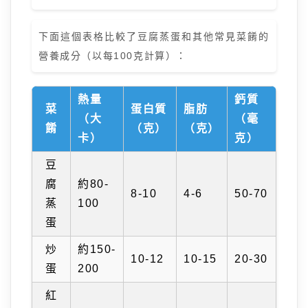
下面這個表格比較了豆腐蒸蛋和其他常見菜餚的
營養成分（以每100克計算）：
熱量
鈣質
菜
蛋白質
脂肪
（大
（毫
餚
（克）
（克）
卡）
克）
豆
腐
約80-
8-10
4-6
50-70
蒸
100
蛋
炒
約150-
10-12
10-15
20-30
蛋
200
紅