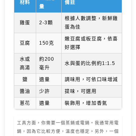
材料
備註
量
根據人數調整，新鮮雞
雞蛋
2-3顆
蛋為佳
嫩豆腐或板豆腐，依喜
豆腐
150克
好選擇
水或
約200
水與蛋的比例約1:1.5
高湯
毫升
鹽
適量
調味用，可依口味增減
醬油
少許
提味，可選用
蔥花
適量
裝飾用，增加香氣
工具方面，你需要一個蒸鍋或電鍋。我通常用電
鍋，因為它比較方便，溫度也穩定。另外，一個