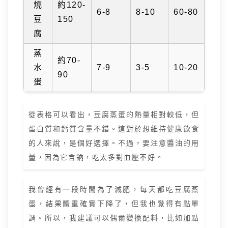
燒
約120-
6-8
8-10
60-80
豆
150
腐
蒸
約70-
水
7-9
3-5
10-20
90
蛋
從表格可以看出，豆腐蒸蛋的熱量相對較低，但
蛋白質和鈣質含量不錯。這對於想維持健康飲食
的人來說，是個好選擇。不過，要注意醬油的用
量，因為它含鈉，吃太多對血壓不好。
我曾經有一段時間為了減肥，每天都吃豆腐蒸
蛋，結果體重確實下降了，但我也覺得有點單
調。所以，我建議可以偶爾變換配料，比如加點