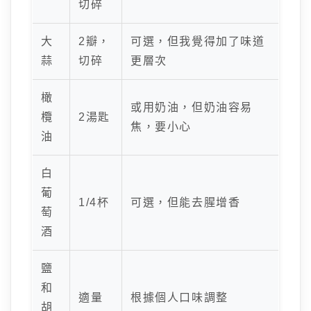
切碎
大
2瓣，
可選，但我覺得加了味道
蒜
切碎
更層次
橄
或用奶油，但奶油容易
欖
2湯匙
焦，要小心
油
白
葡
1/4杯
可選，但能去腥增香
萄
酒
鹽
和
適量
根據個人口味調整
胡