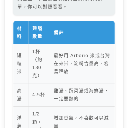
單，你可以對照看看。
材
建議
備註
料
數量
1杯
短
最好用 Arborio 米或台灣
（約
粒
在來米，淀粉含量高，容
180
米
易釋放
克）
高
雞湯、蔬菜湯或海鮮湯，
4-5杯
湯
一定要熱的
1/2
洋
增加香氣，不喜歡可以減
顆，
蔥
量