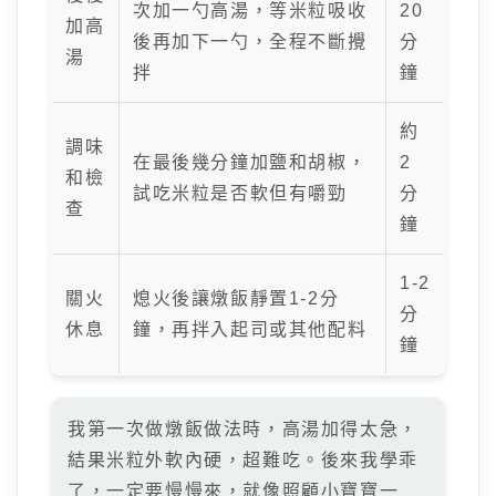
次加一勺高湯，等米粒吸收
20
加高
後再加下一勺，全程不斷攪
分
湯
拌
鐘
約
調味
在最後幾分鐘加鹽和胡椒，
2
和檢
試吃米粒是否軟但有嚼勁
分
查
鐘
1-2
關火
熄火後讓燉飯靜置1-2分
分
休息
鐘，再拌入起司或其他配料
鐘
我第一次做燉飯做法時，高湯加得太急，
結果米粒外軟內硬，超難吃。後來我學乖
了，一定要慢慢來，就像照顧小寶寶一