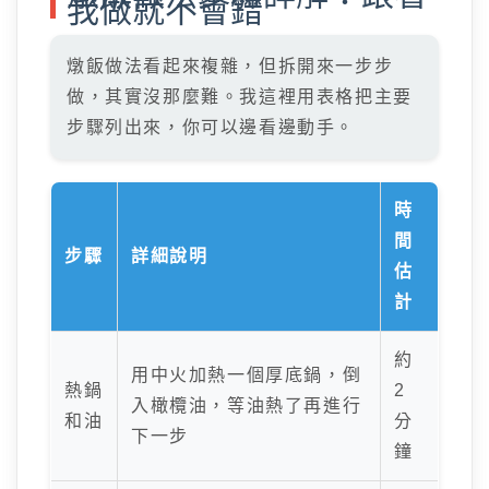
我做就不會錯
燉飯做法看起來複雜，但拆開來一步步
做，其實沒那麼難。我這裡用表格把主要
步驟列出來，你可以邊看邊動手。
時
間
步驟
詳細說明
估
計
約
用中火加熱一個厚底鍋，倒
熱鍋
2
入橄欖油，等油熱了再進行
和油
分
下一步
鐘