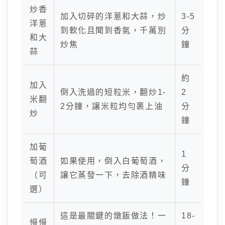
炒香
加入切碎的洋蔥和大蒜，炒
3-5
洋蔥
到軟化且聞到香氣，千萬別
分
和大
炒焦
鐘
蒜
約
加入
倒入洗過的短粒米，翻炒1-
2
米翻
2分鐘，讓米粒均勻裹上油
分
炒
鐘
加葡
1
萄酒
如果使用，倒入白葡萄酒，
分
（可
讓它蒸發一下，去除酒精味
鐘
選）
這是最關鍵的燉飯做法！一
18-
慢慢