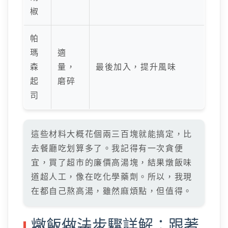
椒
帕
瑪
適
森
量，
最後加入，提升風味
起
磨碎
司
這些材料大概花個兩三百塊就能搞定，比
去餐廳吃划算多了。我記得有一次貪便
宜，買了超市的廉價高湯塊，結果燉飯味
道超人工，像在吃化學藥劑。所以，我現
在都自己熬高湯，雖然麻煩點，但值得。
燉飯做法步驟詳解：跟著