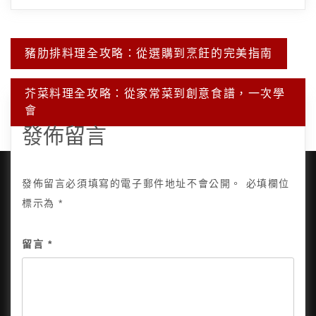
文
豬肋排料理全攻略：從選購到烹飪的完美指南
章
導
覽
芥菜料理全攻略：從家常菜到創意食譜，一次學
會
發佈留言
發佈留言必須填寫的電子郵件地址不會公開。
必填欄位
標示為
*
Copyright © 2025, All Rights Reserved.
關於我
留言
*
隱私政策
網站地圖
全部文章