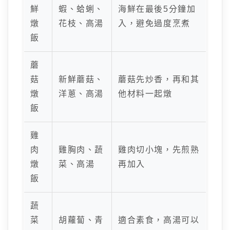
鮮
蝦、蛤蜊、
海鮮在最後5分鐘加
燉
花枝、高湯
入，避免過度烹煮
飯
蘑
菇
新鮮蘑菇、
蘑菇先炒香，再和其
燉
洋蔥、高湯
他材料一起燉
飯
雞
肉
雞胸肉、蔬
雞肉切小塊，先煎熟
燉
菜、高湯
再加入
飯
蔬
菜
胡蘿蔔、青
適合素食，高湯可以