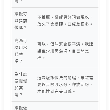
嗎？
燉飯可
不推薦，燉飯最好現做現吃，
以提前
放久了會變硬，口感差很多。
做嗎？
高湯可
可以，但味道會很平淡。我建
以用水
議至少用高湯塊，自己熬更
代替
棒。
嗎？
為什麼
這是燉飯做法的關鍵，米粒需
要慢慢
要逐步吸收水分，釋放淀粉，
加高
才能達到完美口感。
湯？
燉飯做