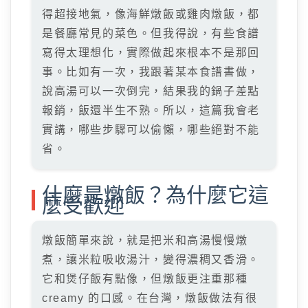
得超接地氣，像海鮮燉飯或雞肉燉飯，都
是餐廳常見的菜色。但我得說，有些食譜
寫得太理想化，實際做起來根本不是那回
事。比如有一次，我跟著某本食譜書做，
說高湯可以一次倒完，結果我的鍋子差點
報銷，飯還半生不熟。所以，這篇我會老
實講，哪些步驟可以偷懶，哪些絕對不能
省。
什麼是燉飯？為什麼它這
麼受歡迎
燉飯簡單來說，就是把米和高湯慢慢燉
煮，讓米粒吸收湯汁，變得濃稠又香滑。
它和煲仔飯有點像，但燉飯更注重那種
creamy 的口感。在台灣，燉飯做法有很