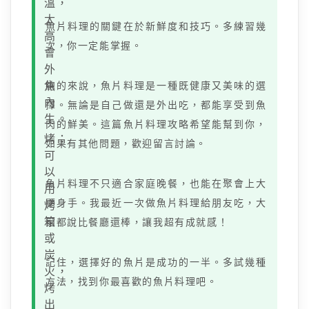
溫，
太
魚片料理的關鍵在於新鮮度和技巧。多練習幾
高
次，你一定能掌握。
會
外
焦
總的來說，魚片料理是一種既健康又美味的選
內
擇。無論是自己做還是外出吃，都能享受到魚
生。
肉的鮮美。這篇魚片料理攻略希望能幫到你，
烤：
如果有其他問題，歡迎留言討論。
可
以
魚片料理不只適合家庭晚餐，也能在聚會上大
用
顯身手。我最近一次做魚片料理給朋友吃，大
烤
箱
家都說比餐廳還棒，讓我超有成就感！
或
炭
記住，選擇好的魚片是成功的一半。多試幾種
火，
方法，找到你最喜歡的魚片料理吧。
烤
出