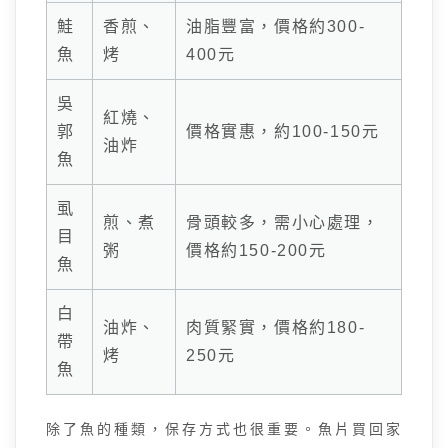
鮭
香煎、
油脂豐富，價格約300-
魚
烤
400元
吳
紅燒、
郭
價格實惠，約100-150元
油炸
魚
虱
煎、煮
骨頭較多，需小心處理，
目
粥
價格約150-200元
魚
白
油炸、
肉質緊實，價格約180-
帶
烤
250元
魚
除了魚的種類，保存方式也很重要。魚片買回家