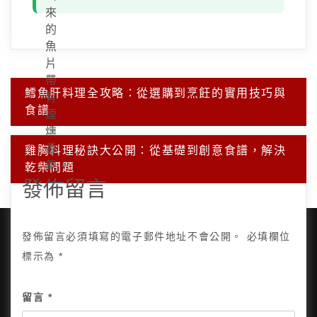
來
的
魚
片
帶
文
鱈魚肝料理全攻略：從選購到烹飪的實用技巧與
有
章
食譜
導
煙
覽
燻
香
雞胸料理秘訣大公開：從基礎到創意食譜，解決
氣。
乾柴問題
發佈留言
發佈留言必須填寫的電子郵件地址不會公開。
必填欄位
標示為
*
Copyright © 2025, All Rights Reserved.
關於我
留言
*