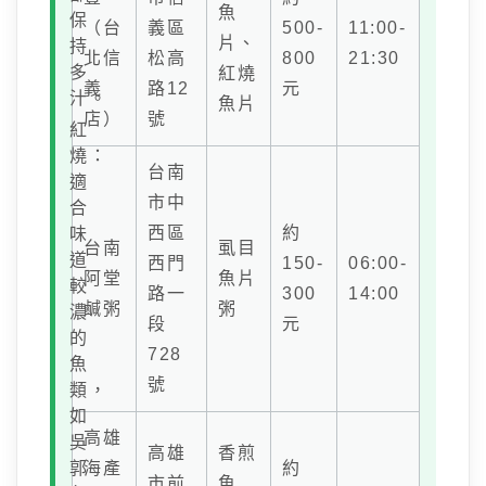
魚
保
（台
義區
500-
11:00-
片、
持
北信
松高
800
21:30
多
紅燒
義
路12
元
汁。
魚片
店）
號
紅
燒：
台南
適
市中
合
西區
約
味
台南
虱目
道
西門
150-
06:00-
阿堂
魚片
較
路一
300
14:00
鹹粥
粥
濃
段
元
的
728
魚
號
類，
如
高雄
吳
高雄
香煎
郭
海產
約
市前
魚