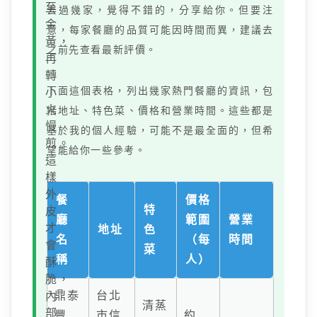
至
去過幾家，覺得不錯的，分享給你。但要注
金
意，每家餐廳的品質可能因時間而異，建議去
黃，
之前先查看最新評價。
再
轉
下面這個表格，列出幾家熱門餐廳的資訊，包
小
火
括地址、特色菜、價格和營業時間。這些都是
慢
基於我的個人經驗，可能不是最全面的，但希
煎。
望能給你一些參考。
這
樣
外
餐
價格
特
皮
廳
範圍
營業
才
地址
色
名
（每
時間
會
菜
稱
人）
酥
脆，
鼎泰
台北
內
清蒸
部
豐
市信
約