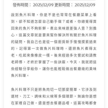
發佈時間：
2025/12/09
更新時間：
2025/12/09
說到魚片料理，你是不是也常常在餐廳菜單上看
到，卻不知道怎麼自己動手做？或者，你總覺得買
回來的魚片不夠新鮮，煮出來味道差強人意？別擔
心，這篇文章就是要來幫你解決所有關於魚片料理
的疑問。我自己也是從一個廚房新手慢慢摸索過來
的，記得第一次做魚片料理時，還把魚片煮得太
老，吃起來像橡皮一樣。後來經過多次嘗試和請教
老師傅，才終於掌握了一些訣竅。今天，我就把這
些經驗分享給你，讓你也能輕鬆做出餐廳級的美味
魚片料理。
魚片料理不只是把魚肉切一切那麼簡單，它涉及到
選材、刀工、調味和火候等多個環節。無論你是想
在家裡自己做，還是想去餐廳品嚐，這篇攻略都會