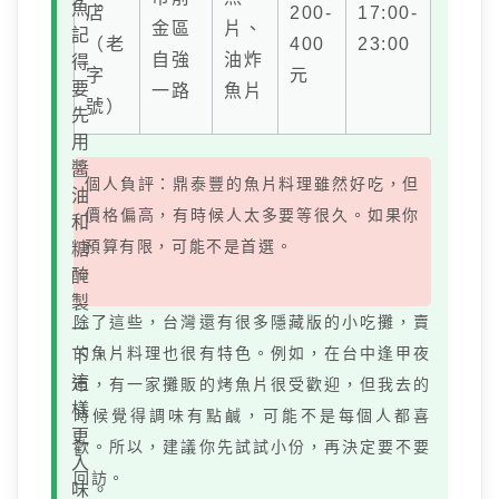
魚。
店
200-
17:00-
金區
片、
記
（老
400
23:00
自強
油炸
得
字
元
要
一路
魚片
號）
先
用
醬
個人負評：鼎泰豐的魚片料理雖然好吃，但
油
價格偏高，有時候人太多要等很久。如果你
和
預算有限，可能不是首選。
糖
醃
製
除了這些，台灣還有很多隱藏版的小吃攤，賣
一
的魚片料理也很有特色。例如，在台中逢甲夜
下，
這
市，有一家攤販的烤魚片很受歡迎，但我去的
樣
時候覺得調味有點鹹，可能不是每個人都喜
更
歡。所以，建議你先試試小份，再決定要不要
入
回訪。
味。