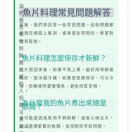
油
魚片料理常見問題解答
炸：
適
最後，我們來回答一些常見問題。這些問題都
合
是我在網路上看到，或者朋友常問的。希望對
想
吃
你有幫助。
到
酥
魚片料理怎麼保存才新鮮？
脆
口
魚片買回來後，如果不馬上煮，最好用保鮮膜
感
包好，放冰箱冷藏。如果想長期保存，可以冷
的
凍，但解凍時要慢慢來，避免肉質受損。
人，
但
為什麼我的魚片煮出來總是
要
散開？
注
這可能是因為魚肉不夠新鮮，或者火候太大。
意
油
建議選擇緊實的魚類，並控制好烹飪時間。