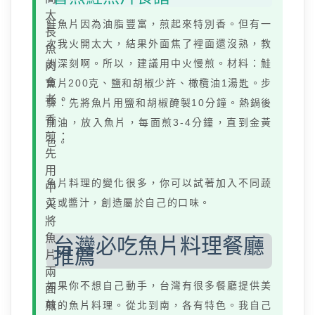
太
鮭魚片因為油脂豐富，煎起來特別香。但有一
長
次我火開太大，結果外面焦了裡面還沒熟，教
魚
訓深刻啊。所以，建議用中火慢煎。材料：鮭
肉
會
魚片200克、鹽和胡椒少許、橄欖油1湯匙。步
老。
驟：先將魚片用鹽和胡椒醃製10分鐘。熱鍋後
香
加油，放入魚片，每面煎3-4分鐘，直到金黃
煎：
色。
先
用
魚片料理的變化很多，你可以試著加入不同蔬
中
菜或醬汁，創造屬於自己的口味。
火
將
魚
台灣必吃魚片料理餐廳
推薦
片
兩
如果你不想自己動手，台灣有很多餐廳提供美
面
煎
味的魚片料理。從北到南，各有特色。我自己