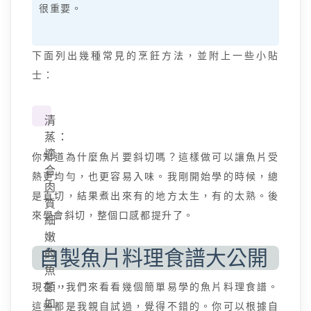
很重要。
下面列出幾種常見的烹飪方法，並附上一些小貼
士：
清
蒸：
適
你知道為什麼魚片要斜切嗎？這樣做可以讓魚片受
合
熱更均勻，也更容易入味。我剛開始學的時候，總
肉
是直切，結果煮出來有的地方太生，有的太熟。後
質
來學會斜切，整個口感都提升了。
細
嫩
自製魚片料理食譜大公開
的
魚
現在，我們來看看幾個簡單易學的魚片料理食譜。
類，
如
這些都是我親自試過，覺得不錯的。你可以根據自