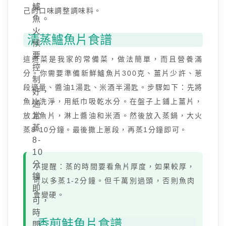
鱸
己的口味調整調味料。
魚。
火
清蒸鱸魚片食譜
候
要
這道菜是我家的常備菜，做法簡單，而且營養滿
控
分。你需要準備新鮮鱸魚片300克、薑片少許、蔥
制
段適量、醬油1湯匙、米酒半湯匙。步驟如下：先將
好，
魚片洗淨，用紙巾吸乾水分。在盤子上鋪上薑片，
通
放上魚片，淋上醬油和米酒。然後放入蒸鍋，大火
常
蒸
蒸8-10分鐘。最後撒上蔥段，再蒸1分鐘即可。
8-
10
分
小提醒：蒸的時間要看魚片厚度，如果較厚，
鐘
可以多蒸1-2分鐘。但千萬別過頭，否則魚肉
即
會變硬。
可，
時
香煎鮭魚片食譜
間