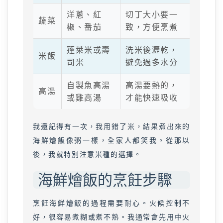
洋蔥、紅
切丁大小要一
蔬菜
椒、番茄
致，方便烹煮
蓬萊米或壽
洗米後瀝乾，
米飯
司米
避免過多水分
自製魚高湯
高湯要熱的，
高湯
或雞高湯
才能快速吸收
我還記得有一次，我用錯了米，結果煮出來的
海鮮燴飯像粥一樣，全家人都笑我。從那以
後，我就特別注意米種的選擇。
海鮮燴飯的烹飪步驟
烹飪海鮮燴飯的過程需要耐心。火候控制不
好，很容易煮糊或煮不熟。我通常會先用中火