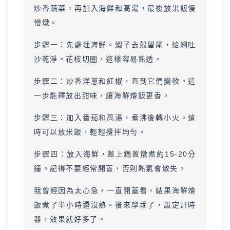
炒香蔬菜，再加入海鮮和高湯，最後放米飯慢
慢燉。
步驟一：先處理海鮮。蝦子去殼留尾，蛤蜊吐
沙乾淨。花枝切圈，這樣容易熟透。
步驟二：炒香洋蔥和紅椒，直到它們變軟。這
一步能釋放出甜味，讓海鮮燴飯更香。
步驟三：加入番茄和高湯，煮沸後轉小火。這
時可以放米飯，輕輕攪拌均勻。
步驟四：放入海鮮，蓋上鍋蓋燉煮約15-20分
鐘。記得不要經常開蓋，否則熱氣會散失。
我曾經因為太心急，一直開蓋看，結果海鮮燴
飯煮了半小時還沒熟。後來學乖了，設定計時
器，效果就好多了。