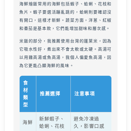
海鮮燴飯常用的海鮮包括蝦子、蛤蜊、花枝和
魚片。蝦子要選活蹦亂跳的，蛤蜊則要確認沒
有開口，這樣才新鮮。蔬菜方面，洋蔥、紅椒
和番茄是基本款，它們能增加甜味和層次感。
米飯的部分，我推薦使用台灣的蓬萊米，因為
它吸水性好，煮出來不會太軟或太硬。高湯可
以用雞高湯或魚高湯，我個人偏愛魚高湯，因
為它更能凸顯海鮮的風味。
食
材
推薦選擇
注意事項
類
型
新鮮蝦子、
避免冷凍過
海鮮
蛤蜊、花枝
久，影響口感