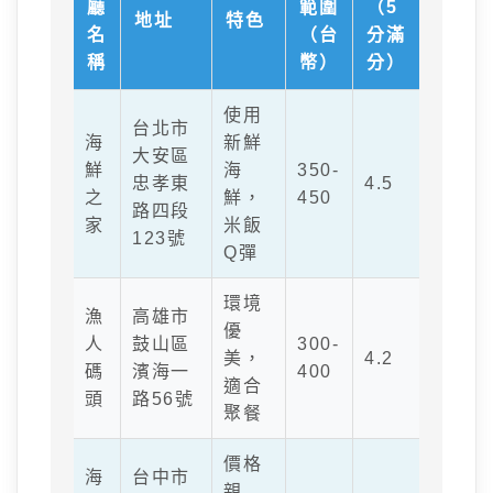
廳
範圍
（5
地址
特色
名
（台
分滿
稱
幣）
分）
使用
台北市
海
新鮮
大安區
鮮
海
350-
忠孝東
4.5
之
鮮，
450
路四段
家
米飯
123號
Q彈
環境
漁
高雄市
優
人
鼓山區
300-
美，
4.2
碼
濱海一
400
適合
頭
路56號
聚餐
價格
海
台中市
親