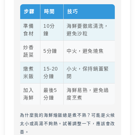
步驟
時間
技巧
準備
10分
海鮮要徹底清洗，
食材
鐘
避免沙粒
炒香
5分鐘
中火，避免燒焦
蔬菜
燉煮
15-20
小火，保持鍋蓋緊
米飯
分鐘
閉
加入
最後5
海鮮易熟，避免過
海鮮
分鐘
度烹煮
為什麼我的海鮮燴飯總是煮不熟？可能是火候
太小或高湯不夠熱。試著調整一下，應該會改
善。