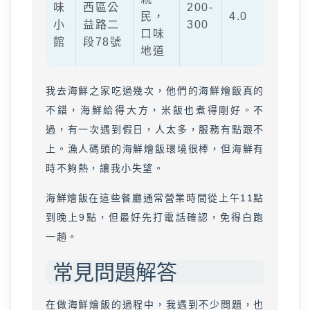
味
西區公
200-
民，
4.0
小
益路二
300
口味
館
段78號
地道
我去海鮮之家吃過幾次，他們的海鮮燴飯真的
不錯，海鮮給得大方，米飯也煮得剛好。不
過，有一次遇到假日，人太多，服務有點跟不
上。漁人碼頭的海鮮燴飯環境很棒，但海鮮有
時不夠熱，讓我小失望。
海鮮燴飯在這些餐廳通常營業時間從上午11點
到晚上9點，但最好先打電話確認，免得白跑
一趟。
常見問題解答
在做海鮮燴飯的過程中，我遇到不少問題，也