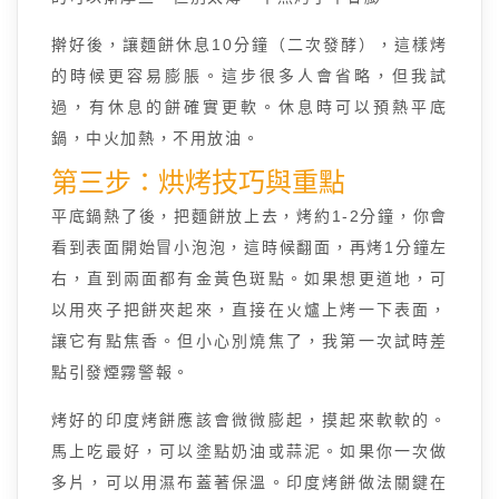
擀好後，讓麵餅休息10分鐘（二次發酵），這樣烤
的時候更容易膨脹。這步很多人會省略，但我試
過，有休息的餅確實更軟。休息時可以預熱平底
鍋，中火加熱，不用放油。
第三步：烘烤技巧與重點
平底鍋熱了後，把麵餅放上去，烤約1-2分鐘，你會
看到表面開始冒小泡泡，這時候翻面，再烤1分鐘左
右，直到兩面都有金黃色斑點。如果想更道地，可
以用夾子把餅夾起來，直接在火爐上烤一下表面，
讓它有點焦香。但小心別燒焦了，我第一次試時差
點引發煙霧警報。
烤好的印度烤餅應該會微微膨起，摸起來軟軟的。
馬上吃最好，可以塗點奶油或蒜泥。如果你一次做
多片，可以用濕布蓋著保溫。印度烤餅做法關鍵在