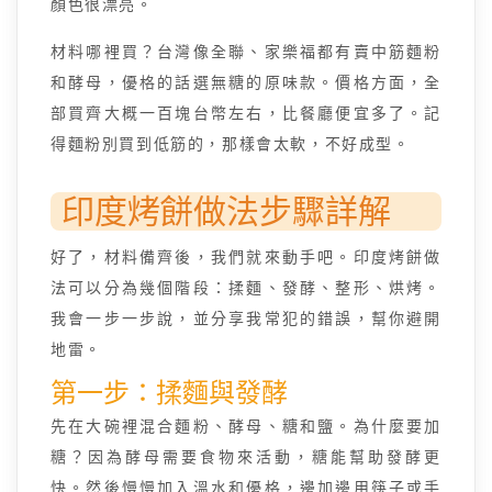
顏色很漂亮。
材料哪裡買？台灣像全聯、家樂福都有賣中筋麵粉
和酵母，優格的話選無糖的原味款。價格方面，全
部買齊大概一百塊台幣左右，比餐廳便宜多了。記
得麵粉別買到低筋的，那樣會太軟，不好成型。
印度烤餅做法步驟詳解
好了，材料備齊後，我們就來動手吧。印度烤餅做
法可以分為幾個階段：揉麵、發酵、整形、烘烤。
我會一步一步說，並分享我常犯的錯誤，幫你避開
地雷。
第一步：揉麵與發酵
先在大碗裡混合麵粉、酵母、糖和鹽。為什麼要加
糖？因為酵母需要食物來活動，糖能幫助發酵更
快。然後慢慢加入溫水和優格，邊加邊用筷子或手