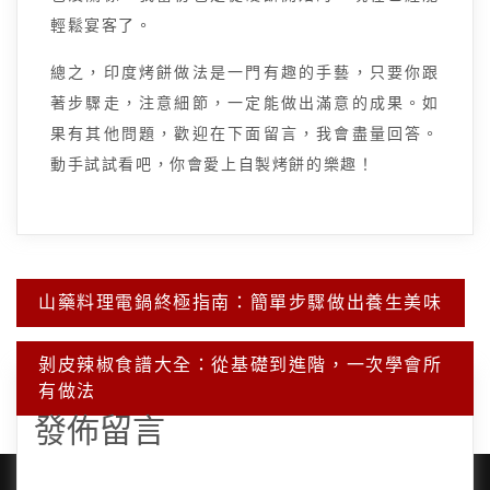
輕鬆宴客了。
總之，印度烤餅做法是一門有趣的手藝，只要你跟
著步驟走，注意細節，一定能做出滿意的成果。如
果有其他問題，歡迎在下面留言，我會盡量回答。
動手試試看吧，你會愛上自製烤餅的樂趣！
文
山藥料理電鍋終極指南：簡單步驟做出養生美味
章
導
覽
剝皮辣椒食譜大全：從基礎到進階，一次學會所
有做法
發佈留言