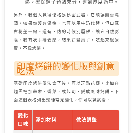
熱。確保鍋子預熱充分，麵餅厚度適中。
另外，我個人覺得優格是秘密武器，它能讓餅更濕
潤。如果你沒有優格，也可以用牛奶代替，但口感
會稍差一點。還有，烤的時候別壓餅，讓它自然膨
脹。我有次手癢去壓，結果餅變扁了，吃起來很紮
實，不像烤餅。
印度烤餅的變化版與創意
吃法
基礎印度烤餅做法會了後，可以玩點花樣。比如在
麵團裡加蒜末、香菜、或起司，變成風味烤餅。下
面這個表格列出幾種常見變化，你可以試試看。
變化
添加材料
做法調整
口味