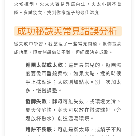
火候控制，火太大容易外焦內生，火太小則不會
膨。多試幾次，找到你家爐子的最佳溫度。
成功秘訣與常見錯誤分析
從失敗中學習，我整理了一些常見問題，幫你提高
成功率。印度烤餅做法不難，但細節決定成敗。
麵團太黏或太乾
：這是最常見的。麵團濕
度要像耳垂般柔軟，如果太黏，揉的時候
手上抹點油；太乾則加點水。別一次加太
多，慢慢調整。
發酵失敗
：酵母可能失效，或環境太冷。
夏天發酵快，冬天可以放在微波爐裡（旁
邊放杯熱水）創造溫暖環境。
烤餅不膨脹
：可能是擀太薄，或鍋子不夠