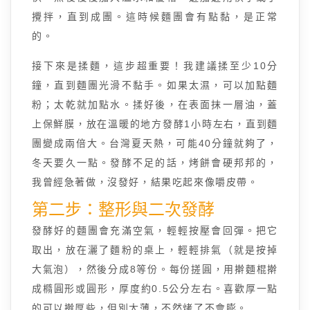
攪拌，直到成團。這時候麵團會有點黏，是正常
的。
接下來是揉麵，這步超重要！我建議揉至少10分
鐘，直到麵團光滑不黏手。如果太濕，可以加點麵
粉；太乾就加點水。揉好後，在表面抹一層油，蓋
上保鮮膜，放在溫暖的地方發酵1小時左右，直到麵
團變成兩倍大。台灣夏天熱，可能40分鐘就夠了，
冬天要久一點。發酵不足的話，烤餅會硬邦邦的，
我曾經急著做，沒發好，結果吃起來像嚼皮帶。
第二步：整形與二次發酵
發酵好的麵團會充滿空氣，輕輕按壓會回彈。把它
取出，放在灑了麵粉的桌上，輕輕排氣（就是按掉
大氣泡），然後分成8等份。每份搓圓，用擀麵棍擀
成橢圓形或圓形，厚度約0.5公分左右。喜歡厚一點
的可以擀厚些，但別太薄，不然烤了不會膨。