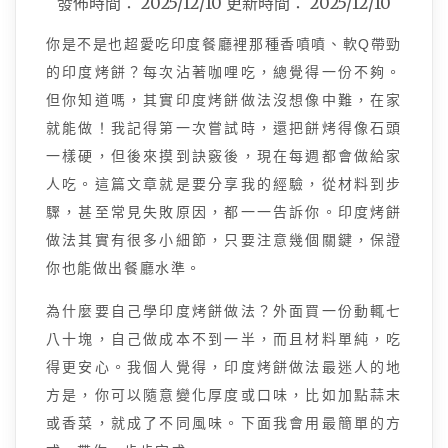
發佈時間：
2025/12/10
更新時間：
2025/12/10
你是不是也超愛吃印度餐廳裡那種香噴噴、軟Q帶勁
的印度烤餅？每次沾著咖哩吃，總覺得一份不夠。
但你知道嗎，其實印度烤餅做法沒想像中難，在家
就能做！我記得第一次嘗試時，還把餅烤得像石頭
一樣硬，但後來摸到訣竅後，現在每週都會做給家
人吃。這篇文章就是要分享我的經驗，從材料到步
驟，甚至常見失敗原因，都一一告訴你。印度烤餅
做法其實有很多小細節，只要注意幾個關鍵，保證
你也能做出餐廳水準。
為什麼要自己學印度烤餅做法？外面買一份動輒七
八十塊，自己做成本不到一半，而且材料單純，吃
得更安心。我個人覺得，印度烤餅做法最迷人的地
方是，你可以隨意變化厚度或口味，比如加點蒜末
或香菜，就成了不同風味。下面我會用最簡單的方