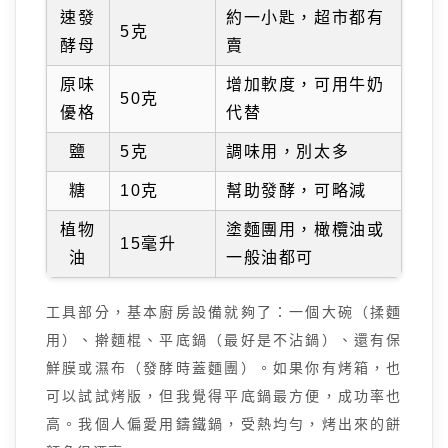
速發
約一小匙，超市都有
5克
酵母
賣
原味
增加軟度，可用牛奶
50克
優格
代替
鹽
5克
調味用，別太多
糖
10克
幫助發酵，可略減
植物
塗麵團用，橄欖油或
15毫升
油
一般油都可
工具部分，基本廚房設備就夠了：一個大碗（揉麵
用）、擀麵棍、平底鍋（最好是不沾鍋）、還有保
鮮膜或濕布（發酵時蓋麵團）。如果你有烤箱，也
可以試試烤版，但我覺得平底鍋最方便，成功率也
高。我個人偏愛用鑄鐵鍋，受熱均勻，烤出來的餅