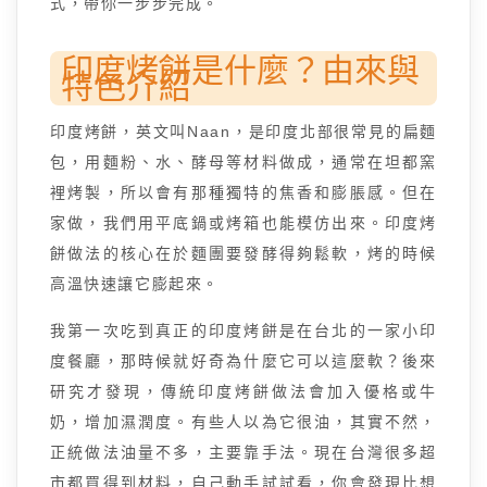
式，帶你一步步完成。
印度烤餅是什麼？由來與
特色介紹
印度烤餅，英文叫Naan，是印度北部很常見的扁麵
包，用麵粉、水、酵母等材料做成，通常在坦都窯
裡烤製，所以會有那種獨特的焦香和膨脹感。但在
家做，我們用平底鍋或烤箱也能模仿出來。印度烤
餅做法的核心在於麵團要發酵得夠鬆軟，烤的時候
高溫快速讓它膨起來。
我第一次吃到真正的印度烤餅是在台北的一家小印
度餐廳，那時候就好奇為什麼它可以這麼軟？後來
研究才發現，傳統印度烤餅做法會加入優格或牛
奶，增加濕潤度。有些人以為它很油，其實不然，
正統做法油量不多，主要靠手法。現在台灣很多超
市都買得到材料，自己動手試試看，你會發現比想