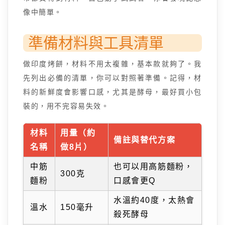
像中簡單。
準備材料與工具清單
做印度烤餅，材料不用太複雜，基本款就夠了。我
先列出必備的清單，你可以對照著準備。記得，材
料的新鮮度會影響口感，尤其是酵母，最好買小包
裝的，用不完容易失效。
材料
用量（約
備註與替代方案
名稱
做8片）
中筋
也可以用高筋麵粉，
300克
麵粉
口感會更Q
水溫約40度，太熱會
溫水
150毫升
殺死酵母