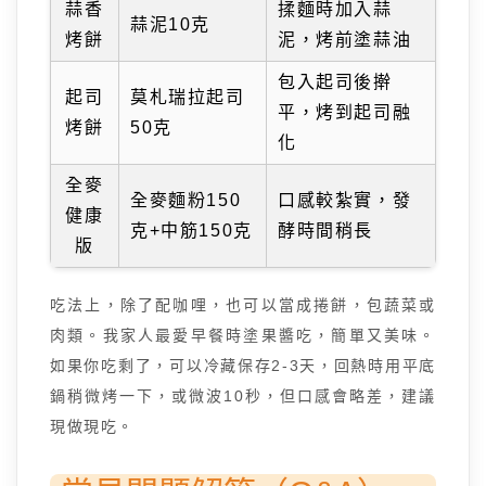
蒜香
揉麵時加入蒜
蒜泥10克
烤餅
泥，烤前塗蒜油
包入起司後擀
起司
莫札瑞拉起司
平，烤到起司融
烤餅
50克
化
全麥
全麥麵粉150
口感較紮實，發
健康
克+中筋150克
酵時間稍長
版
吃法上，除了配咖哩，也可以當成捲餅，包蔬菜或
肉類。我家人最愛早餐時塗果醬吃，簡單又美味。
如果你吃剩了，可以冷藏保存2-3天，回熱時用平底
鍋稍微烤一下，或微波10秒，但口感會略差，建議
現做現吃。