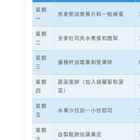
星期
燕麥粥加香蕉片和一點蜂蜜
一
星期
全麥吐司夾水煮蛋和酪梨
二
星期
優格杯加莓果和堅果碎
三
星期
蔬菜蛋餅（加入胡蘿蔔和菠
四
菜）
星期
水果沙拉加一小份起司
五
星期
自製鬆餅加蘋果泥
六