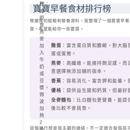
杯
：
寶寶早餐食材排行榜
將
即
根據我的經驗和營養資料，我整理了一個寶寶早餐
食
度。希望能給你一些靈感。
燕
麥
雞蛋
：富含蛋白質和膽鹼，對大腦
加
入
蛋或蛋捲。
牛
燕麥
：高纖維，能維持飽足感，而
奶
意選擇無添加糖的版本。
或
豆
香蕉
：容易消化，富含鉀和能量。
漿，
優格
：提供益生菌和鈣質，但最好
微
全麥麵包
：比白麵包更營養，能提
波
後比較不會挑食。
加
熱
2
這個排行榜是我主觀的總結，不一定適合每個孩
分