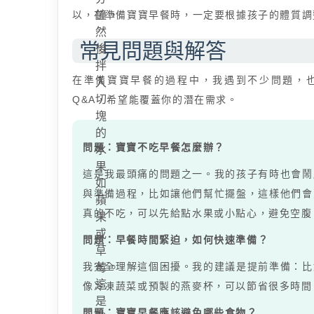
以，在準備寶寶早餐時，一定要根據孩子的體質調
鐘，
然
常見問題與解答
後
拌
在準備寶寶早餐的過程中，我遇到不少問題，
入
切
Q&A，希望能覆蓋你的潛在需求。
塊
的
問題：寶寶不吃早餐怎麼辦？
水
果
這是我最頭痛的問題之一。我的孩子有時也會鬧
如
與準備過程，比如讓他們幫忙擺盤，這樣他們會
蘋
真的不吃，可以先給點水果或小點心，避免空腹
果
或
問題：早餐時間緊迫，如何快速準備？
草
我完全理解這個困擾。我的建議是提前準備：比
莓。
這
像冷凍蔬菜或預製的燕麥杯，可以節省很多時間
是
問題：寶寶早餐應該避免哪些食物？