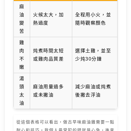
麻
油
火候太大，加
全程用小火，並
變
熱過度
隨時觀察顏色
苦
雞
肉
炖煮時間太短
選擇土雞，並至
不
或雞肉品質差
少炖30分鐘
嫩
湯
頭
麻油用量過多
減少麻油或炖煮
太
或未撇油
後撇去浮油
油
從這個表格可以看出，做古早味麻油雞需要一點
耐心和技巧。我個人最常犯的錯就是心急，後來