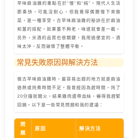
早味麻油雞的重點在於“慢”和“純”。現代人生活
節奏快，可能沒耐心，但我覺得偶爾慢下來做
菜，是一種享受。古早味麻油雞的秘訣在於麻油
和薑的搭配，如果薑不夠老，味道就會差一截。
另外，米酒的品質也很關鍵，我用過便宜的，酒
味太沖，反而破壞了整體平衡。
常見失敗原因與解決方法
做古早味麻油雞時，最容易出錯的地方就是麻油
過熱或炖煮時間不足。我曾經因為趕時間，炖了
20分鐘就關火，結果雞肉還帶血絲，嚇得我趕緊
回鍋。以下是一些常見問題和我的建議：
問
原因
解決方法
題