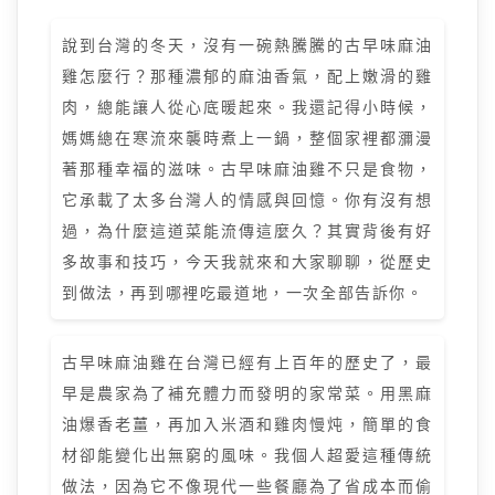
說到台灣的冬天，沒有一碗熱騰騰的古早味麻油
雞怎麼行？那種濃郁的麻油香氣，配上嫩滑的雞
肉，總能讓人從心底暖起來。我還記得小時候，
媽媽總在寒流來襲時煮上一鍋，整個家裡都瀰漫
著那種幸福的滋味。古早味麻油雞不只是食物，
它承載了太多台灣人的情感與回憶。你有沒有想
過，為什麼這道菜能流傳這麼久？其實背後有好
多故事和技巧，今天我就來和大家聊聊，從歷史
到做法，再到哪裡吃最道地，一次全部告訴你。
古早味麻油雞在台灣已經有上百年的歷史了，最
早是農家為了補充體力而發明的家常菜。用黑麻
油爆香老薑，再加入米酒和雞肉慢炖，簡單的食
材卻能變化出無窮的風味。我個人超愛這種傳統
做法，因為它不像現代一些餐廳為了省成本而偷