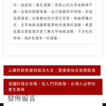
代，這道菜一直在演變，但核心的古早味精神不
變。從我的經驗來看，自己做雖然花時間，但成
就感滿滿；去餐廳吃則方便又享受。無論哪種方
式，古早味麻油雞都能帶給你滿滿的溫暖。希望
這篇文章能幫你更了解古早味麻油雞，下次吃的
時候，或許你會多一份感動。
文
山藥煎餅食譜與做法大全：健康美味在家輕鬆做
章
導
覽
酒釀料理全攻略：從入門到進階，台灣人必學的
養生美味
發佈留言