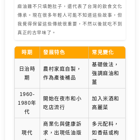
麻油雞不只填飽肚子，還代表了台灣的飲食文化
傳承。現在很多年輕人可能不知道這些故事，但
我覺得保留這些傳統很重要，不然以後就吃不到
真正的古早味了。
時期
發展特色
常見變化
基礎做法，
日治時
農村家庭自製，
強調麻油和
期
作為產後補品
薑
1960-
開始在夜市和小
加入米酒和
1980年
吃店流行
高麗菜
代
商業化與健康訴
多元配料，
現代
求，出現低油版
如香菇或枸