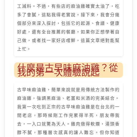
工減料。不過，有些店的麻油雞確實太油了，吃
多了會膩，這點我得老實說。接下來，我會分幾
個部分來深入探討，包括它的起源、食譜、健康
好處，還有全台推薦的餐廳。如果你正想學著自
己做，或者找一家好店嚐鮮，這篇文章絕對能幫
上忙。
什麼是古早味麻油雞？從
我的第一次體驗說起
古早味麻油雞，簡單來說就是用傳統方法製作的
麻油雞，強調黑麻油、老薑和米酒的完美結合。
我第一次吃到正宗的古早味麻油雞是在台北的一
間老店，那時候剛工作完累得半死，朋友帶我
去，一入口就驚為天人。雞肉燉得軟爛，湯頭香
醇不膩，那種層次感真的讓人難忘。但你知道