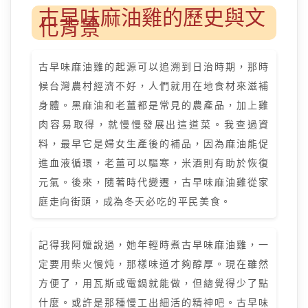
古早味麻油雞的歷史與文
化背景
古早味麻油雞的起源可以追溯到日治時期，那時
候台灣農村經濟不好，人們就用在地食材來滋補
身體。黑麻油和老薑都是常見的農產品，加上雞
肉容易取得，就慢慢發展出這道菜。我查過資
料，最早它是婦女生產後的補品，因為麻油能促
進血液循環，老薑可以驅寒，米酒則有助於恢復
元氣。後來，隨著時代變遷，古早味麻油雞從家
庭走向街頭，成為冬天必吃的平民美食。
記得我阿嬤說過，她年輕時煮古早味麻油雞，一
定要用柴火慢炖，那樣味道才夠醇厚。現在雖然
方便了，用瓦斯或電鍋就能做，但總覺得少了點
什麼。或許是那種慢工出細活的精神吧。古早味