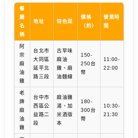
餐
廳
價格
營業時
地址
特色菜
名
（約）
間
稱
阿
台北市
古早味
宗
150-
大同區
麻油
11:00-
麻
250台
延平北
雞、麻
22:00
油
幣
路三段
油麵線
雞
老
台中市
麻油雞
牌
180-
西區公
湯、加
10:30-
麻
300台
益路二
米酒版
21:30
油
幣
段
本
雞