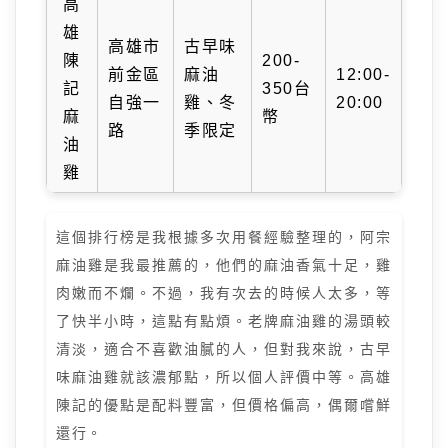
高
雄
高雄市
古早味
陳
200-
前金區
麻油
12:00-
記
350台
自強一
雞、冬
20:00
麻
幣
路
季限定
油
雞
這個排行榜是我根據多次用餐經驗整理的，阿宗
麻油雞是我最推薦的，他們的麻油香氣十足，雞
肉嫩而不爛。不過，我有次去的時候人太多，等
了快半小時，這點有點煩。老牌麻油雞的湯頭較
清淡，適合不喜歡油膩的人，但對我來說，古早
味麻油雞就該濃郁點，所以個人評價中等。高雄
陳記的優點是配料豐富，但價格偏高，偶爾嚐鮮
還行。