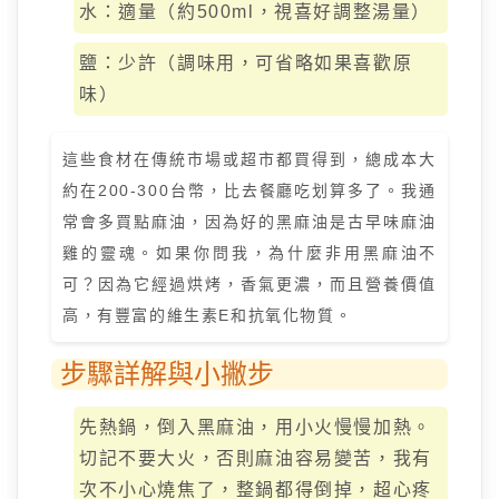
水：適量（約500ml，視喜好調整湯量）
鹽：少許（調味用，可省略如果喜歡原
味）
這些食材在傳統市場或超市都買得到，總成本大
約在200-300台幣，比去餐廳吃划算多了。我通
常會多買點麻油，因為好的黑麻油是古早味麻油
雞的靈魂。如果你問我，為什麼非用黑麻油不
可？因為它經過烘烤，香氣更濃，而且營養價值
高，有豐富的維生素E和抗氧化物質。
步驟詳解與小撇步
先熱鍋，倒入黑麻油，用小火慢慢加熱。
切記不要大火，否則麻油容易變苦，我有
次不小心燒焦了，整鍋都得倒掉，超心疼