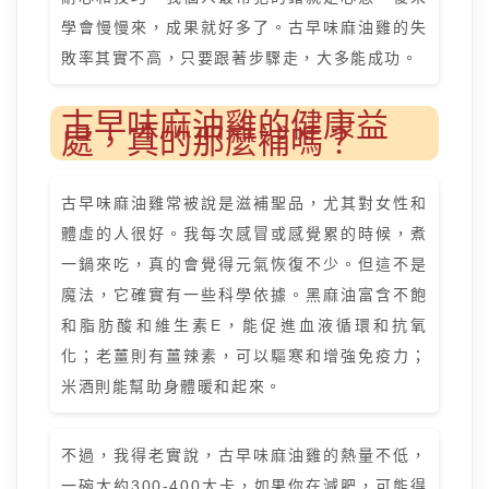
學會慢慢來，成果就好多了。古早味麻油雞的失
敗率其實不高，只要跟著步驟走，大多能成功。
古早味麻油雞的健康益
處，真的那麼補嗎？
古早味麻油雞常被說是滋補聖品，尤其對女性和
體虛的人很好。我每次感冒或感覺累的時候，煮
一鍋來吃，真的會覺得元氣恢復不少。但這不是
魔法，它確實有一些科學依據。黑麻油富含不飽
和脂肪酸和維生素E，能促進血液循環和抗氧
化；老薑則有薑辣素，可以驅寒和增強免疫力；
米酒則能幫助身體暖和起來。
不過，我得老實說，古早味麻油雞的熱量不低，
一碗大約300-400大卡，如果你在減肥，可能得