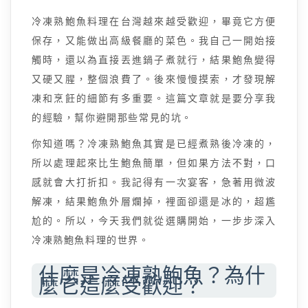
冷凍熟鮑魚料理在台灣越來越受歡迎，畢竟它方便
保存，又能做出高級餐廳的菜色。我自己一開始接
觸時，還以為直接丟進鍋子煮就行，結果鮑魚變得
又硬又腥，整個浪費了。後來慢慢摸索，才發現解
凍和烹飪的細節有多重要。這篇文章就是要分享我
的經驗，幫你避開那些常見的坑。
你知道嗎？冷凍熟鮑魚其實是已經煮熟後冷凍的，
所以處理起來比生鮑魚簡單，但如果方法不對，口
感就會大打折扣。我記得有一次宴客，急著用微波
解凍，結果鮑魚外層爛掉，裡面卻還是冰的，超尷
尬的。所以，今天我們就從選購開始，一步步深入
冷凍熟鮑魚料理的世界。
什麼是冷凍熟鮑魚？為什
麼它這麼受歡迎？