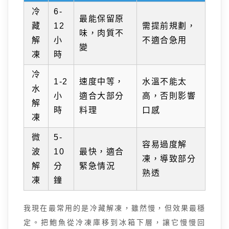
冷
6-
最能保留原
藏
12
需提前規劃，
味，肉質不
解
小
不適合急用
變
凍
時
冷
1-2
速度中等，
水溫不能太
水
小
適合大部分
高，否則影響
解
時
料理
口感
凍
微
5-
容易過度解
波
10
最快，適合
凍，導致部分
解
分
緊急情況
熟透
凍
鐘
我現在最常用的是冷藏解凍，雖然慢，但效果最穩
定。把鮑魚從冷凍庫移到冰箱下層，讓它慢慢回