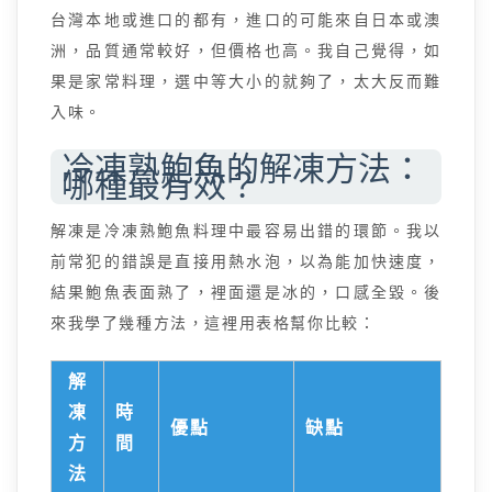
台灣本地或進口的都有，進口的可能來自日本或澳
洲，品質通常較好，但價格也高。我自己覺得，如
果是家常料理，選中等大小的就夠了，太大反而難
入味。
冷凍熟鮑魚的解凍方法：
哪種最有效？
解凍是冷凍熟鮑魚料理中最容易出錯的環節。我以
前常犯的錯誤是直接用熱水泡，以為能加快速度，
結果鮑魚表面熟了，裡面還是冰的，口感全毀。後
來我學了幾種方法，這裡用表格幫你比較：
解
凍
時
優點
缺點
方
間
法