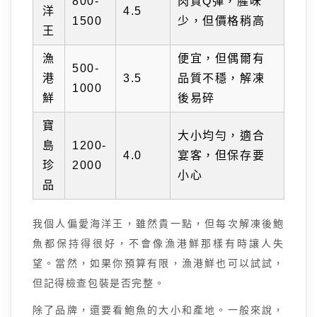
800-
肉質Q彈，腥味
洋
4.5
1500
少，但價格稍高
王
漁
便宜，但偶爾有
500-
港
3.5
品質不穩，解凍
1000
鮮
後易碎
寶
大小均勻，適合
島
1200-
4.0
宴客，但保存要
珍
2000
小心
品
我個人偏愛海洋王，雖然貴一點，但每次解凍後鮑
魚都保持得很好，不會像漁港鮮那樣有時讓人失
望。當然，如果你預算有限，漁港鮮也可以試試，
但記得檢查包裝是否完整。
除了品牌，還要看鮑魚的大小和產地。一般來說，