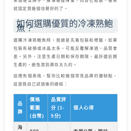
某個便宜牌子，解凍後腥味重，肉質也鬆散，後來
就固定買幾個信譽好的了。
如何選購優質的冷凍熟鮑
魚？
選購冷凍熟鮑魚時，我總是先看包裝和標籤。如果
包裝有破損或冰晶太多，可能反覆解凍過，品質會
差。另外，注意生產日期和保存期限，最好選近期
生產的，避免買到庫存太久的。
這裡有個表格，幫你比較幾個常見品牌的優缺點，
這是我自己試過後的總結：
價格
品質評
品
範圍
分 (1-
個人心得
牌
(台幣)
5分)
海