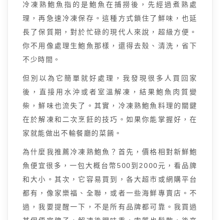
冷凍熟鮑魚指的是鮑魚在捕撈後，先經過煮熟處
理，再急速冷凍保存。這種方式鎖住了鮮味，也延
長了保質期，對於忙碌的現代人來說，超級方便。
你不用像處理生鮑魚那樣，還得去殼、清洗，省下
不少時間。
但別以為它簡單就好處理，我發現很多人買回家
後，直接用水沖或者室溫解凍，結果鮑魚肉質變
柴，鮮味也流失了。其實，冷凍熟鮑魚料理的關鍵
在於解凍和二次烹飪的技巧。如果你能掌握好，在
家就能做出不輸餐廳的菜餚。
為什麼我推薦冷凍熟鮑魚？首先，價格相對新鮮鮑
魚便宜很多，一包大概台幣500到2000元，看品牌
和大小。其次，它容易買到，各大超市或網購平台
都有，像家樂福、全聯，或者一些海鮮專賣店。不
過，我要提醒一下，不是所有品牌都可靠。我買過