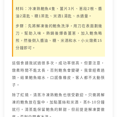
材料：冷凍熟鮑魚4隻、薑片3片、蔥段2根、醬
油2湯匙、糖1茶匙、米酒1湯匙、水適量。
步驟：先將解凍後的鮑魚洗淨，用刀在表面劃幾
刀，幫助入味。熱鍋後爆香薑蔥，加入鮑魚略
煎，然後倒入醬油、糖、米酒和水，小火燉煮15
分鐘即可。
這個食譜我試過很多次，成功率很高。但要注意，
燉煮時間不能太長，否則鮑魚會變硬。我曾經煮過
頭，結果鮑魚縮水，口感像橡皮，客人都不太動筷
子。
除了紅燒，清蒸冷凍熟鮑魚也很受歡迎。只需將解
凍的鮑魚放在盤中，加點薑絲和米酒，蒸8-10分鐘
就行。清蒸能保留鮑魚的鮮甜，但前提是解凍要徹
底，否則中間會冰涼。