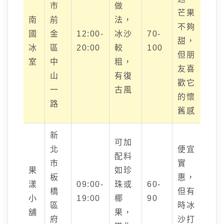
市
做
芒果
南
前
法，
不夠
國
金
12:00-
冰沙
70-
甜，
冰
區
20:00
較
100
但朋
室
中
粗，
友喜
山
有復
歡它
一
古風
的懷
路
舊感
新
可加
北
便宜
配料
市
實
果
如珍
板
惠，
漾
09:00-
珠或
60-
橋
但有
小
19:00
椰
90
區
時冰
舖
果，
府
沙打