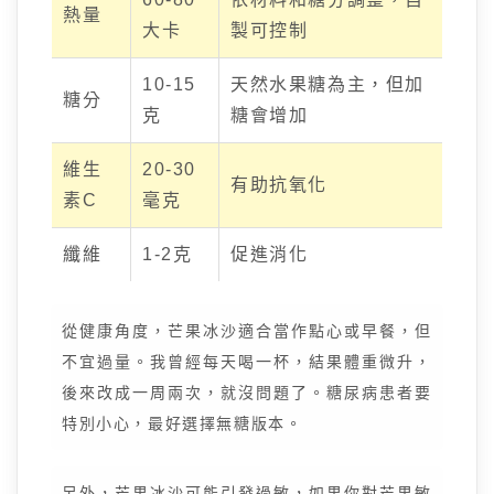
熱量
大卡
製可控制
10-15
天然水果糖為主，但加
糖分
克
糖會增加
維生
20-30
有助抗氧化
素C
毫克
纖維
1-2克
促進消化
從健康角度，芒果冰沙適合當作點心或早餐，但
不宜過量。我曾經每天喝一杯，結果體重微升，
後來改成一周兩次，就沒問題了。糖尿病患者要
特別小心，最好選擇無糖版本。
另外，芒果冰沙可能引發過敏，如果你對芒果敏