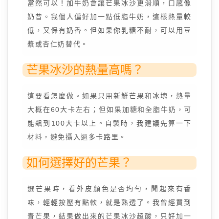
當然可以！加牛奶會讓芒果冰沙更滑順，口感像
奶昔。我個人偏好加一點低脂牛奶，這樣熱量較
低，又保有奶香。但如果你乳糖不耐，可以用豆
漿或杏仁奶替代。
芒果冰沙的熱量高嗎？
這要看怎麼做。如果只用新鮮芒果和冰塊，熱量
大概在60大卡左右；但如果加糖和全脂牛奶，可
能飆到100大卡以上。自製時，我建議先算一下
材料，避免攝入過多卡路里。
如何選擇好的芒果？
選芒果時，看外皮顏色是否均勻，聞起來有香
味，輕輕按壓有點軟，就是熟透了。我曾經買到
青芒果，結果做出來的芒果冰沙超酸，只好加一