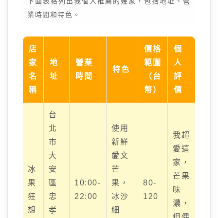
下面表格列出我個人推薦的幾家，包括地址、營
業時間和特色。
店
價格
個
家
地
營業
範圍
人
特色
名
址
時間
（台
評
稱
幣）
價
台
北
使用
我超
市
新鮮
愛這
大
愛文
家，
冰
安
芒
芒果
果
區
10:00-
果，
80-
味
狂
忠
22:00
冰沙
120
濃，
想
孝
細
但偶