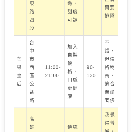
東
緻，
爾要
路
甜度
排隊
四
可調
段
台
不
加入
中
錯，
自製
芒
市
但價
優
果
西
11:00-
90-
格稍
格，
皇
區
21:00
130
高，
口感
后
公
適合
更健
益
偶爾
康
路
奢侈
我覺
高
得普
雄
傳統
通，