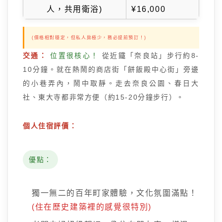
人，共用衛浴)
¥16,000
(價格相對穩定，但私人房極少，務必提前預訂！)
交通：
位置很核心！
從近鐵「奈良站」步行約8-
10分鐘。就在熱鬧的商店街「餅飯殿中心街」旁邊
的小巷弄內，鬧中取靜。走去奈良公園、春日大
社、東大寺都非常方便（約15-20分鐘步行）。
個人住宿評價：
優點：
獨一無二的百年町家體驗，文化氛圍滿點！
(住在歷史建築裡的感覺很特別)