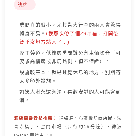
缺點：
房間真的很小，尤其帶大行李的兩人會覺得
轉身不易。
(我那次帶了個29吋箱，打開後
幾乎沒地方站人了...)
臨主幹道，低樓層房間難免有車輛噪音（可
要求高樓層或非馬路側，但不保證）。
設施較基本，就是睡覺休息的地方，別期待
太多額外設施。
週邊人潮永遠洶湧，喜歡安靜的人可能會崩
潰。
酒店周邊景點推薦：
道頓堀、心齋橋筋商店街、法
善寺橫丁、黑門市場（步行約15分鐘）、難波
PARKS購物中心。