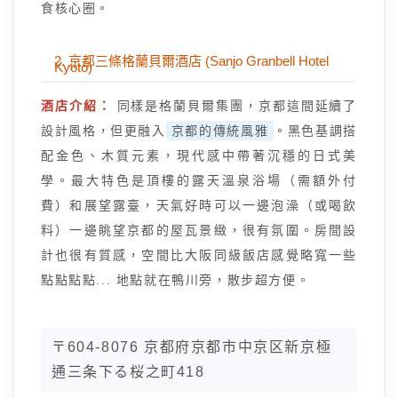
食核心圈。
2. 京都三條格蘭貝爾酒店 (Sanjo Granbell Hotel
Kyoto)
酒店介紹：
同樣是格蘭貝爾集團，京都這間延續了
設計風格，但更融入
京都的傳統風雅
。黑色基調搭
配金色、木質元素，現代感中帶著沉穩的日式美
學。最大特色是頂樓的露天溫泉浴場（需額外付
費）和展望露臺，天氣好時可以一邊泡澡（或喝飲
料）一邊眺望京都的屋瓦景緻，很有氛圍。房間設
計也很有質感，空間比大阪同級飯店感覺略寬一些
點點點點... 地點就在鴨川旁，散步超方便。
〒604-8076 京都府京都市中京区新京極
通三条下る桜之町418