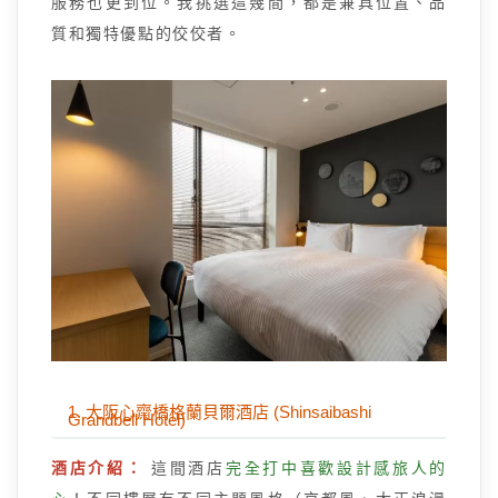
服務也更到位。我挑選這幾間，都是兼具位置、品
質和獨特優點的佼佼者。
1. 大阪心齋橋格蘭貝爾酒店 (Shinsaibashi
Grandbell Hotel)
酒店介紹：
這間酒店
完全打中喜歡設計感旅人的