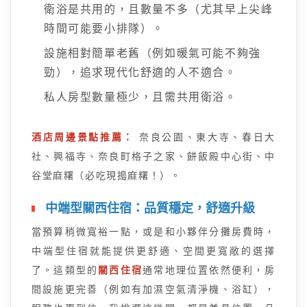
衛浴是共用的，且數量不多（尤其早上尖峰
時間可能要小排隊）。
設施相對簡單老舊（例如暖氣可能不夠強
勁），追求現代化舒適的人不適合。
私人房型數量極少，且需共用衛浴。
酒店周邊景點推薦：
奈良公園、東大寺、春日大
社、興福寺、奈良町格子之家、餅飯殿中心街、中
谷堂麻糬（必吃現搗麻糬！）。
中端型關西住宿：品質穩定，舒適升級
當預算稍微寬裕一點，或是和小夥伴分攤房費時，
中端型住宿就能提供更舒適、空間更寬敞的選擇
了。這類型的
關西住宿
通常地理位置依然便利，房
間設施更完善（例如有加濕空氣清淨機、浴缸），