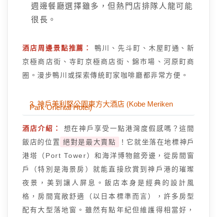
週邊餐廳選擇雖多，但熱門店排隊人龍可能
很長。
酒店周邊景點推薦：
鴨川、先斗町、木屋町通、新
京極商店街、寺町京極商店街、錦市場、河原町商
圈。漫步鴨川或探索傳統町家咖啡廳都非常方便。
3. 神戶美利堅公園東方大酒店 (Kobe Meriken
Park Oriental Hotel)
酒店介紹：
想在神戶享受一點港灣度假感嗎？這間
飯店的位置
絕對是最大賣點
！它就坐落在地標神戶
港塔（Port Tower）和海洋博物館旁邊，從房間窗
戶（特別是海景房）就能直接欣賞到神戶港的璀璨
夜景，美到讓人屏息。飯店本身是經典的設計風
格，房間寬敞舒適（以日本標準而言），許多房型
配有大型落地窗。雖然有點年紀但維護得相當好，