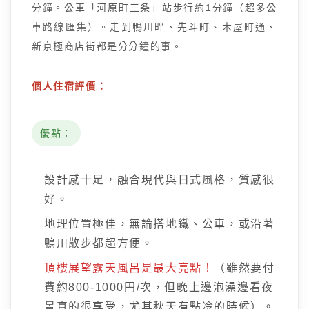
分鐘。公車「河原町三条」站步行約1分鐘（超多公
車路線匯集）。走到鴨川畔、先斗町、木屋町通、
新京極商店街都是分分鐘的事。
個人住宿評價：
優點：
設計感十足，融合現代與日式風格，質感很
好。
地理位置極佳，無論搭地鐵、公車，或沿著
鴨川散步都超方便。
頂樓展望露天風呂是最大亮點！
（雖然要付
費約800-1000円/次，但晚上邊泡澡邊看夜
景真的很享受，尤其秋天有點冷的時候）。