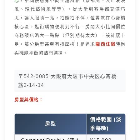
心
！不同樓層有不同主題風格（京都風、大正浪漫
風、現代藝術風等等），從大堂到客房都充滿巧
思，讓人眼睛一亮，拍照拍不停。位置就在心齋橋
核心區，逛街購物便利到不行。房間大小比同價位
商務飯店略大一點點（但別期待太大），設計感十
足，部分房型甚至有按摩椅！是追求
關西住宿
時尚
與機能平衡的熱門選擇。
〒542-0085 大阪府大阪市中央区心斎橋
筋2-14-14
房型與價格：
價格範圍 (淡
房型
季每晚)