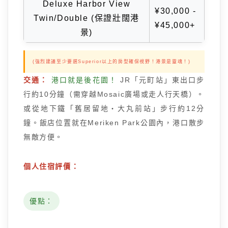
Deluxe Harbor View
¥30,000 -
Twin/Double (保證壯闊港
¥45,000+
景)
(強烈建議至少要選Superior以上的房型確保視野！港景是靈魂！)
交通：
港口就是後花園！
JR「元町站」東出口步
行約10分鐘（需穿越Mosaic廣場或走人行天橋）。
或從地下鐵「舊居留地・大丸前站」步行約12分
鐘。飯店位置就在Meriken Park公園內，港口散步
無敵方便。
個人住宿評價：
優點：