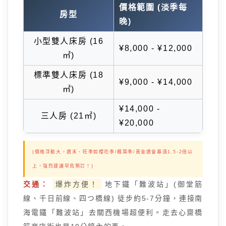
價格範圍 (淡季每
房型
晚)
小型雙人床房 (16
¥8,000 - ¥12,000
㎡)
標準雙人床房 (18
¥9,000 - ¥14,000
㎡)
¥14,000 -
三人房 (21㎡)
¥20,000
(價格浮動大，週末、旺季如櫻花季/楓葉季/黃金週會暴漲1.5-2倍以
上，強烈建議早鳥預訂！)
交通：
爆炸方便！
地下鐵「難波站」(御堂筋
線、千日前線、四つ橋線) 徒步約5-7分鐘，連接南
海電鐵「難波站」去關西機場超便利。走去心齋橋