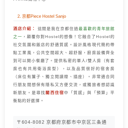
2. 京都Piece Hostel Sanjo
酒店介紹：
這間是我在京都住過
最喜歡的青年旅館
之一
，顛覆你對Hostel的想像！它融合了Hostel的
社交氛圍和飯店的舒適質感。設計風格現代簡約帶
點工業風，公共空間超大、超舒服，廚房設備齊全
到可以開小餐廳了。提供私密的單人/雙人房（有套
房也有共用衛浴房型），以及品質很好的宿舍房
（床位有簾子、獨立閱讀燈、插座）。非常適合同
行朋友間想保有隱私又方便交流，或獨旅者想認識
新朋友。是尋找
關西住宿
中「質感」與「預算」平
衡點的好選擇。
〒604-8082 京都府京都市中京区三条通