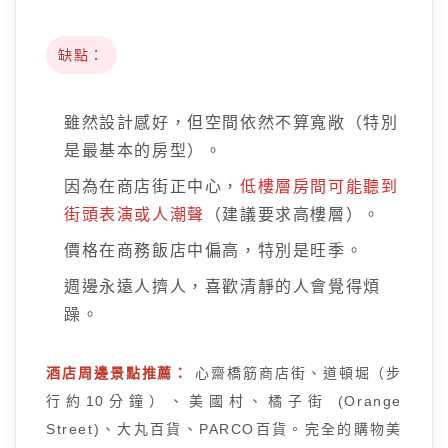
缺點：
雖然設計感好，但空間依然不算寬敞（特別
是最基本的房型）。
因為在商店街正中心，
低樓層房間可能聽到
街頭表演或人潮聲
（建議要求高樓層）。
價格在商務飯店中偏高，特別是旺季。
週邊永遠人擠人，喜歡清靜的人會覺得煩
躁。
酒店周邊景點推薦：
心齋橋筋商店街、道頓堀（步
行約10分鐘）、美國村、橘子街 (Orange
Street)、大丸百貨、PARCO百貨。完全的購物美