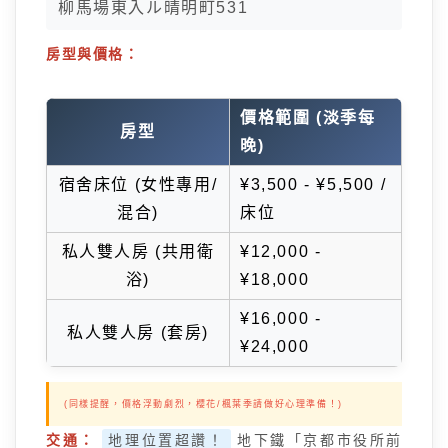
柳馬場東入ル晴明町531
房型與價格：
價格範圍 (淡季每
房型
晚)
宿舍床位 (女性專用/
¥3,500 - ¥5,500 /
混合)
床位
私人雙人房 (共用衛
¥12,000 -
浴)
¥18,000
¥16,000 -
私人雙人房 (套房)
¥24,000
(同樣提醒，價格浮動劇烈，櫻花/楓葉季請做好心理準備！)
交通：
地理位置超讚！
地下鐵「京都市役所前