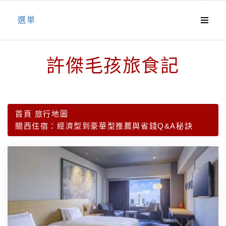
Skip
選単
to
content
許傑毛孩旅食記
首頁
旅行地圖
關西住宿：經濟型到豪華型推薦與省錢Q&A秘訣