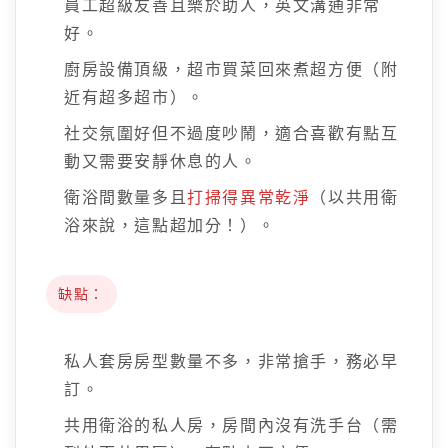
員工超級友善且樂於助人，英文溝通非常
好。
廚房設備頂級，超市買菜回來煮超方便（附
近有超多超市）。
社交氛圍好但不過度吵鬧，適合喜歡有點互
動又需要安靜休息的人。
衛浴間數量多且
打掃得異常乾淨
（以共用衛
浴來說，這點超加分！）。
缺點：
私人套房房型數量不多，非常搶手，務必早
訂。
共用衛浴的私人房，房間內沒有洗手台（需