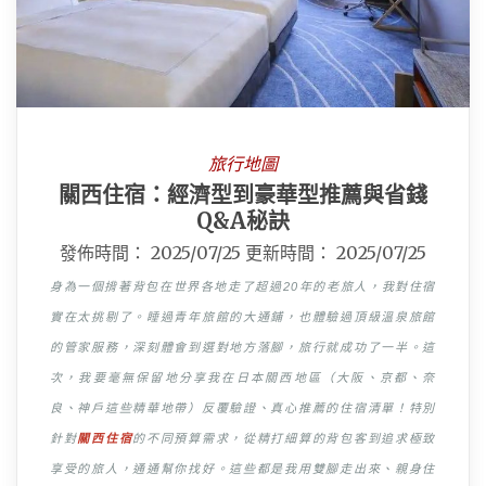
旅行地圖
關西住宿：經濟型到豪華型推薦與省錢
Q&A秘訣
發佈時間：
2025/07/25
更新時間：
2025/07/25
身為一個揹著背包在世界各地走了超過20年的老旅人，我對住宿
實在太挑剔了。睡過青年旅館的大通鋪，也體驗過頂級溫泉旅館
的管家服務，深刻體會到選對地方落腳，旅行就成功了一半。這
次，我要毫無保留地分享我在日本關西地區（大阪、京都、奈
良、神戶這些精華地帶）反覆驗證、真心推薦的住宿清單！特別
針對
關西住宿
的不同預算需求，從精打細算的背包客到追求極致
享受的旅人，通通幫你找好。這些都是我用雙腳走出來、親身住