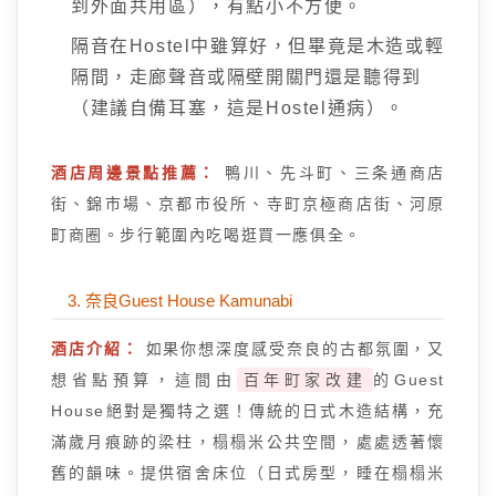
到外面共用區），有點小不方便。
隔音在Hostel中雖算好，但畢竟是木造或輕
隔間，走廊聲音或隔壁開關門還是聽得到
（建議自備耳塞，這是Hostel通病）。
酒店周邊景點推薦：
鴨川、先斗町、三条通商店
街、錦市場、京都市役所、寺町京極商店街、河原
町商圈。步行範圍內吃喝逛買一應俱全。
3. 奈良Guest House Kamunabi
酒店介紹：
如果你想深度感受奈良的古都氛圍，又
想省點預算，這間由
百年町家改建
的Guest
House絕對是獨特之選！傳統的日式木造結構，充
滿歲月痕跡的梁柱，榻榻米公共空間，處處透著懷
舊的韻味。提供宿舍床位（日式房型，睡在榻榻米