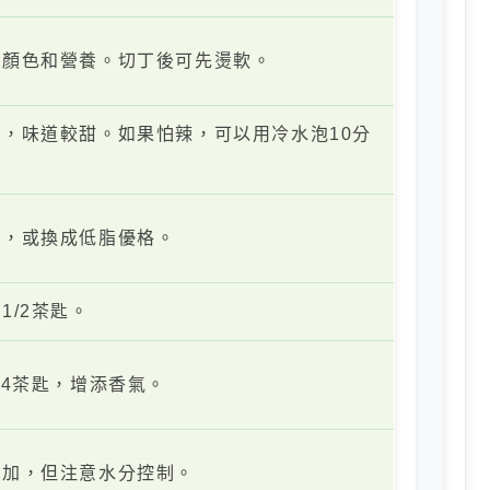
加顏色和營養。切丁後可先燙軟。
，味道較甜。如果怕辣，可以用冷水泡10分
量，或換成低脂優格。
1/2茶匙。
/4茶匙，增添香氣。
添加，但注意水分控制。