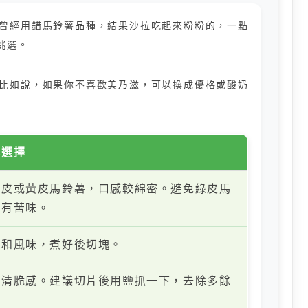
曾經用錯馬鈴薯品種，結果沙拉吃起來粉粉的，一點
挑選。
比如說，如果你不喜歡美乃滋，可以換成優格或酸奶
代選擇
褐皮或黃皮馬鈴薯，口感較綿密。避免綠皮馬
能有苦味。
質和風味，煮好後切塊。
加清脆感。建議切片後用鹽抓一下，去除多餘