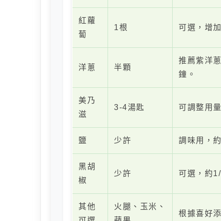
紅蘿
1根
可選，增
蔔
推薦紫洋蔥
洋蔥
半顆
鐘。
美乃
3-4湯匙
可調整用
滋
鹽
少許
調味用，約
黑胡
少許
可選，約1
椒
其他
火腿、玉米、
根據喜好
可選
蘋果