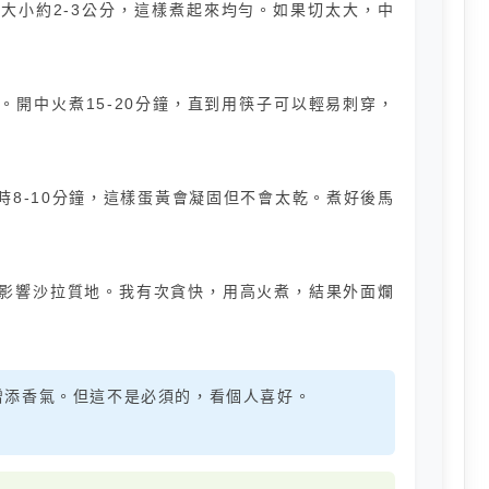
大小約2-3公分，這樣煮起來均勻。如果切太大，中
開中火煮15-20分鐘，直到用筷子可以輕易刺穿，
8-10分鐘，這樣蛋黃會凝固但不會太乾。煮好後馬
影響沙拉質地。我有次貪快，用高火煮，結果外面爛
增添香氣。但這不是必須的，看個人喜好。