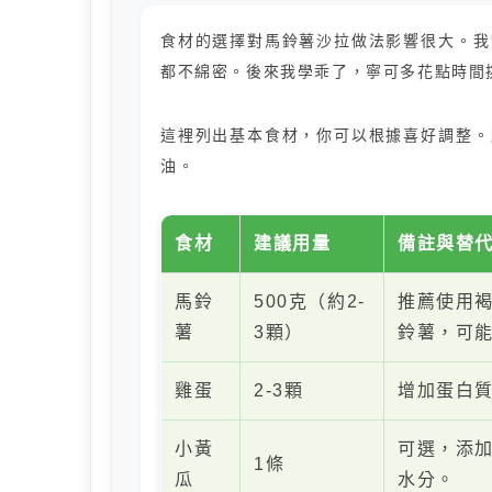
食材的選擇對馬鈴薯沙拉做法影響很大。我
都不綿密。後來我學乖了，寧可多花點時間
這裡列出基本食材，你可以根據喜好調整。
油。
食材
建議用量
備註與替
馬鈴
500克（約2-
推薦使用
薯
3顆）
鈴薯，可
雞蛋
2-3顆
增加蛋白
小黃
可選，添
1條
瓜
水分。