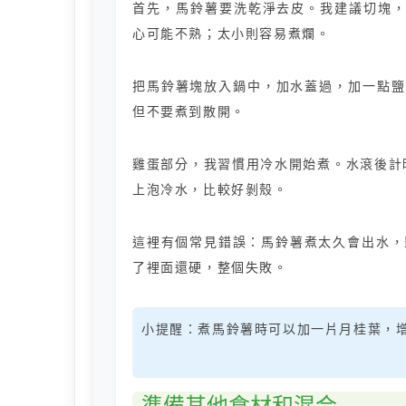
首先，馬鈴薯要洗乾淨去皮。我建議切塊，
心可能不熟；太小則容易煮爛。
把馬鈴薯塊放入鍋中，加水蓋過，加一點鹽。
但不要煮到散開。
雞蛋部分，我習慣用冷水開始煮。水滾後計時
上泡冷水，比較好剝殼。
這裡有個常見錯誤：馬鈴薯煮太久會出水，
了裡面還硬，整個失敗。
小提醒：煮馬鈴薯時可以加一片月桂葉，
準備其他食材和混合