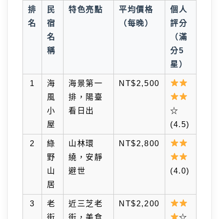
排
民
特色亮點
平均價格
個人
名
宿
（每晚）
評分
名
（滿
稱
分5
星）
1
海
海景第一
NT$2,500
風
排，陽臺
小
看日出
☆
屋
(4.5)
2
綠
山林環
NT$2,800
野
繞，安靜
山
避世
(4.0)
居
3
老
近三芝老
NT$2,200
街
街，美食
☆