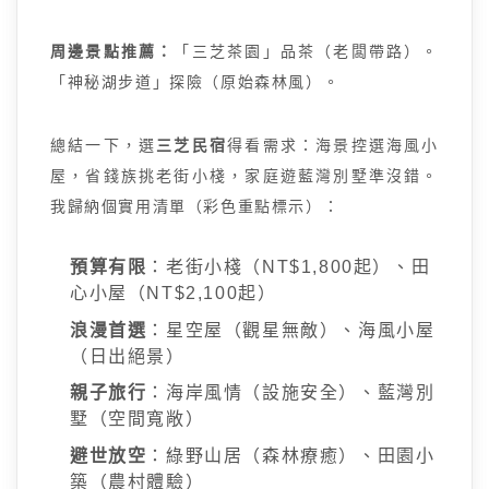
周邊景點推薦：
「三芝茶園」品茶（老闆帶路）。
「神秘湖步道」探險（原始森林風）。
總結一下，選
三芝民宿
得看需求：海景控選海風小
屋，省錢族挑老街小棧，家庭遊藍灣別墅準沒錯。
我歸納個實用清單（彩色重點標示）：
預算有限
：老街小棧（NT$1,800起）、田
心小屋（NT$2,100起）
浪漫首選
：星空屋（觀星無敵）、海風小屋
（日出絕景）
親子旅行
：海岸風情（設施安全）、藍灣別
墅（空間寬敞）
避世放空
：綠野山居（森林療癒）、田園小
築（農村體驗）