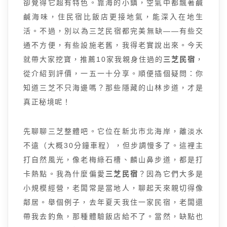
卻覺得它超有特色。靠海的小鎮，空氣中都飄著鹹
鹹海味，住民宿比飯店更接地氣，能深入在地生
活。不過，別以為三芝民宿都完美無缺——有些交
通不方便，有些設施老舊，我得老實說出來。今天
就帶大家挖寶，推薦10家我親身住過的
三芝民宿
，
從介紹到評價，一五一十分享。順便插個疑問：你
知道三芝不只海邊嗎？那些隱藏的山林步道，才是
真正秘境呢！
先聊聊三芝整體吧。它位在新北市北海岸，離淡水
不遠（大概30分鐘車程），但步調慢多了。這裡主
打自然風光，像老梅綠石槽、麟山鼻步道，都是打
卡熱點。我為什麼偏愛
三芝民宿
？因為它們大多是
小規模經營，老闆常是當地人，聊起天來親切得像
鄰居。舉個例子，去年夏天我住一家民宿，老闆還
帶我去釣魚，那種體驗飯店給不了。當然，缺點也