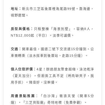
地址：
新北市三芝區後厝裡海尾路99號。靠海邊，
視野遼闊。
房型與價格：
只租整棟「海景別墅」，容納8人，
NT$12,000起（平日）。淡季可議價。
交通：
開車最佳，國道二號下交流道15分鐘到。公
車需轉乘（淡水搭車到後厝站，走路15分鐘）。
個人住宿評價：
4星！辦過朋友聚會超嗨，泳池乾淨
（夏天加分）。但廚房工具不足（烤肉缺夾子，我
用手抓）。隔音好，沒幹擾。
周邊景點推薦
：「白沙灣」衝浪天堂（開車5分
鐘）。「三芝貝殼廟」奇特地標（免費參觀）。