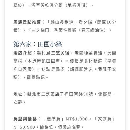
腰痠），浴室沒乾濕分離（地板濕滑）。
周邊景點推薦：
「麟山鼻步道」看夕陽（開車10分
鐘）。「三芝梯田」季節性景觀（春天綠油油）。
第六家：田園小築
酒店介紹：
農村風
三芝民宿
，老闆種菜養雞，房間
簡樸（木造屋配田園畫）。優點是食材新鮮（早餐
吃自家蛋）；缺點是蟲多（螞蟻爬進床，我睡不安
穩），離景點遠。
地址：
新北市三芝區店子裡田寮路50號。偏鄉間，
安靜。
房型與價格：
「標準房」NT$1,900，「家庭房」
NT$3,500。價格低，但設施陽春。