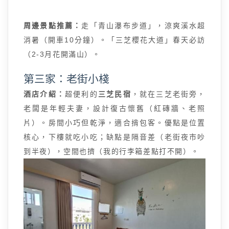
周邊景點推薦：
走「青山瀑布步道」，涼爽溪水超
消暑（開車10分鐘）。「三芝櫻花大道」春天必訪
（2-3月花開滿山）。
第三家：老街小棧
酒店介紹：
超便利的
三芝民宿
，就在三芝老街旁，
老闆是年輕夫妻，設計復古懷舊（紅磚牆、老照
片）。房間小巧但乾淨，適合揹包客。優點是位置
核心，下樓就吃小吃；缺點是隔音差（老街夜市吵
到半夜），空間也擠（我的行李箱差點打不開）。