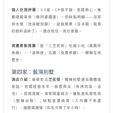
個人住宿評價：
3.5星，CP值不錯。老闆熱心，推
薦隱藏美食（像阿婆鐵蛋）。但缺點明顯——浴室
排水慢（洗澡變泡腳），設施簡單（沒冰箱，我買
的飲料溫掉了）。適合短住，長住會膩。
周邊景點推薦：
逛「三芝老街」吃遍小吃（推薦炸
魚酥）。「源興居」古蹟（免費參觀），瞭解在地
歷史。
第四家：藍灣別墅
酒店介紹：
豪華型
三芝民宿
，獨棟別墅適合團體或
家庭。老闆經營多年，裝置齊全（有烤肉區、泳
池）。房間寬敞，海景陽臺超大。優點是私密性高
（整棟出租）；缺點是價格貴（人均攤下來還
行），服務偶爾慢（叫毛巾等了半小時）。