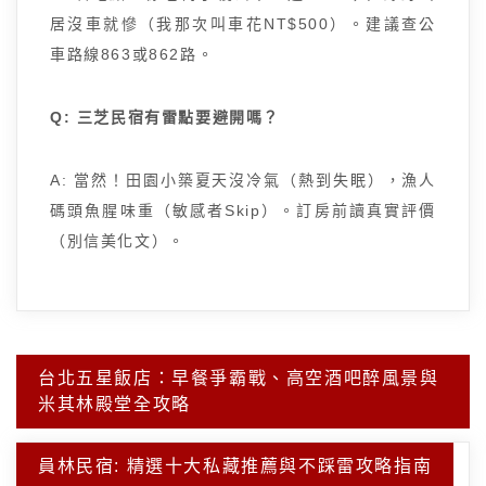
居沒車就慘（我那次叫車花NT$500）。建議查公
車路線863或862路。
Q: 三芝民宿有雷點要避開嗎？
A: 當然！田園小築夏天沒冷氣（熱到失眠），漁人
碼頭魚腥味重（敏感者Skip）。訂房前讀真實評價
（別信美化文）。
文
台北五星飯店：早餐爭霸戰、高空酒吧醉風景與
章
米其林殿堂全攻略
導
覽
員林民宿: 精選十大私藏推薦與不踩雷攻略指南