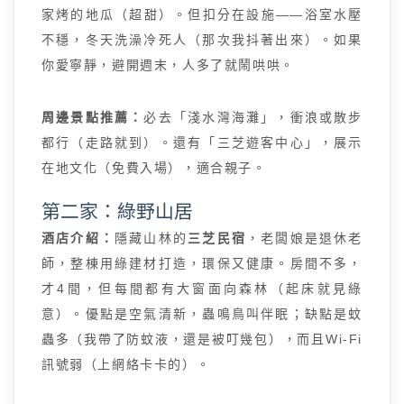
家烤的地瓜（超甜）。但扣分在設施——浴室水壓
不穩，冬天洗澡冷死人（那次我抖著出來）。如果
你愛寧靜，避開週末，人多了就鬧哄哄。
周邊景點推薦：
必去「淺水灣海灘」，衝浪或散步
都行（走路就到）。還有「三芝遊客中心」，展示
在地文化（免費入場），適合親子。
第二家：綠野山居
酒店介紹：
隱藏山林的
三芝民宿
，老闆娘是退休老
師，整棟用綠建材打造，環保又健康。房間不多，
才4間，但每間都有大窗面向森林（起床就見綠
意）。優點是空氣清新，蟲鳴鳥叫伴眠；缺點是蚊
蟲多（我帶了防蚊液，還是被叮幾包），而且Wi-Fi
訊號弱（上網絡卡卡的）。