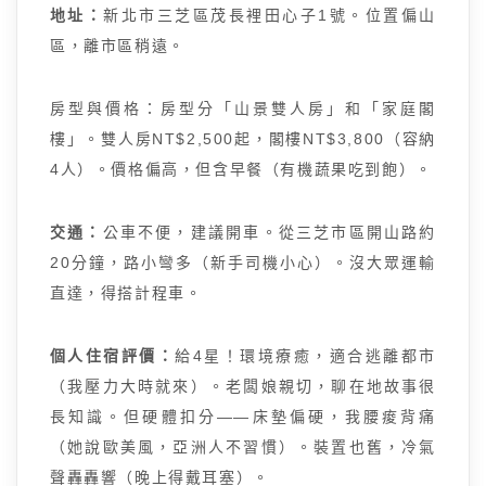
地址：
新北市三芝區茂長裡田心子1號。位置偏山
區，離市區稍遠。
房型與價格：房型分「山景雙人房」和「家庭閣
樓」。雙人房NT$2,500起，閣樓NT$3,800（容納
4人）。價格偏高，但含早餐（有機蔬果吃到飽）。
交通：
公車不便，建議開車。從三芝市區開山路約
20分鐘，路小彎多（新手司機小心）。沒大眾運輸
直達，得搭計程車。
個人住宿評價：
給4星！環境療癒，適合逃離都市
（我壓力大時就來）。老闆娘親切，聊在地故事很
長知識。但硬體扣分——床墊偏硬，我腰痠背痛
（她說歐美風，亞洲人不習慣）。裝置也舊，冷氣
聲轟轟響（晚上得戴耳塞）。