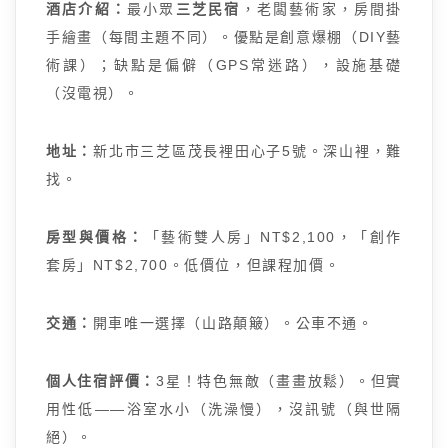
酒店介紹：
最小眾
三芝民宿
，老闆藝術家，房間掛
手繪畫（每間主題不同）。優點是創意爆棚（DIY藝
術課）；缺點是偏僻（GPS常迷路），設施基礎
（沒電視）。
地址：
新北市三芝區茂長裡田心子5號。深山裡，難
找。
房型與價格：
「藝術雙人房」NT$2,100，「創作
套房」NT$2,700。低價位，但課程加價。
交通：
開車唯一選擇（山路顛簸）。公車不通。
個人住宿評價：
3星！特色無敵（畫畫放鬆）。但實
用性低——浴室水小（洗澡慢），沒訊號（與世隔
絕）。