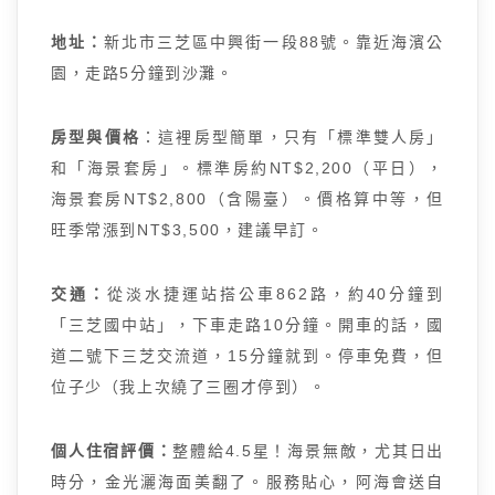
地址：
新北市三芝區中興街一段88號。靠近海濱公
園，走路5分鐘到沙灘。
房型與價格
：這裡房型簡單，只有「標準雙人房」
和「海景套房」。標準房約NT$2,200（平日），
海景套房NT$2,800（含陽臺）。價格算中等，但
旺季常漲到NT$3,500，建議早訂。
交通：
從淡水捷運站搭公車862路，約40分鐘到
「三芝國中站」，下車走路10分鐘。開車的話，國
道二號下三芝交流道，15分鐘就到。停車免費，但
位子少（我上次繞了三圈才停到）。
個人住宿評價：
整體給4.5星！海景無敵，尤其日出
時分，金光灑海面美翻了。服務貼心，阿海會送自