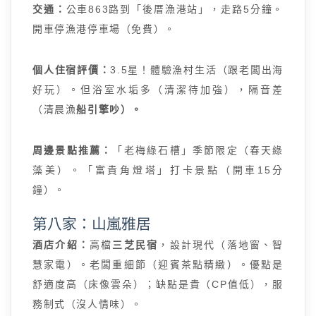
交通：
公車863路到「後厝漁港站」，走路5分鐘。
開車停漁港停車場（免費）。
個人住宿評價：
3.5星！體驗漁村生活（跟老闆出海
好玩）。但浴室水垢多（清潔待加強），隔音差
（清晨漁
船引擎吵）。
周邊景點推薦：
「老梅綠石槽」季節限定（春天綠
藻美）。「富貴角燈塔」打卡景點（開車15分
鐘）。
第八家：山嵐雅居
酒店介紹：
高檔
三芝民宿
，設計現代（落地窗、智
慧家電）。老闆重細節（迎賓茶點精緻）。優點是
舒適度高（床像雲朵）；缺點是貴（CP值低），服
務制式（沒人情味）。