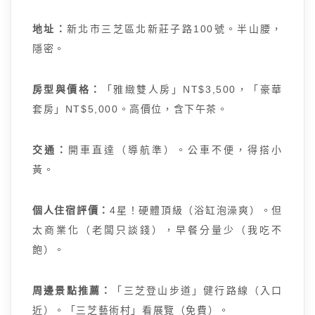
地址：
新北市三芝區北新莊子路100號。半山腰，
隱密。
房型與價格：
「雅緻雙人房」NT$3,500，「豪華
套房」NT$5,000。高價位，含下午茶。
交通：
開車直達（導航準）。公車不便，得搭小
黃。
個人住宿評價：
4星！硬體頂級（浴缸泡澡爽）。但
太商業化（老闆只談錢），早餐分量少（我吃不
飽）。
周邊景點推薦：
「三芝登山步道」健行路線（入口
近）。「三芝藝術村」看展覽（免費）。