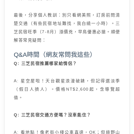
最後，分享個人教訓：別只看網美照，訂房前問清
楚交通（有些民宿地址難找，我白繞一小時）。三
芝民宿旺季（7-8月）漲價兇，早鳥優惠必搶。順便
解答常見疑問：
Q&A時間（網友常問我這些）
Q: 三芝民宿推薦哪家給情侶？
A: 星空屋啦！天台觀星浪漫破錶，但記得選淡季
（假日人擠人）。價格NT$2,600起，含導覽超
值。
Q: 三芝民宿交通方便嗎？沒車能住？
A: 看地點！像老街小棧公車直達，OK；但綠野山