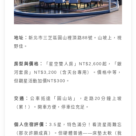
地址：
新北市三芝區圓山裡頂路88號。山坡上，視
野佳。
房型與價格：
「星空雙人房」NT$2,600起，「銀
河套房」NT$3,200（含天台專用）。價格中等，
但觀星活動加價NT$300。
交通：
公車抵達「圓山站」，走路20分鐘上坡
（累！）。開車方便，停車位充足。
個人住宿評價：
3.5星，特色滿分！看流星雨難忘
（那次許願成真）。但硬體普通——床墊太軟（我