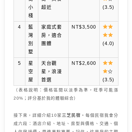
小
超近
(3.5)
棧
4
藍
家庭式套
NT$3,500
灣
房，適合
別
團體
(4.0)
墅
5
星
天台觀
NT$2,600
空
星，浪漫
☆
屋
首選
(3.5)
（表格說明：價格區間以淡季為準，旺季可能漲
20%；評分基於我的體驗綜合）
接下來，詳細介紹10家
三芝民宿
。每個民宿我會分
成六段：酒店介紹、地址、房型與價格、交通、個
人住宿評價、周邊景點推薦。記住，這是我的主觀