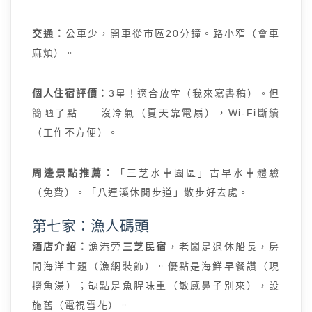
交通：
公車少，開車從市區20分鐘。路小窄（會車
麻煩）。
個人住宿評價：
3星！適合放空（我來寫書稿）。但
簡陋了點——沒冷氣（夏天靠電扇），Wi-Fi斷續
（工作不方便）。
周邊景點推薦：
「三芝水車園區」古早水車體驗
（免費）。「八連溪休閒步道」散步好去處。
第七家：漁人碼頭
酒店介紹：
漁港旁
三芝民宿
，老闆是退休船長，房
間海洋主題（漁網裝飾）。優點是海鮮早餐讚（現
撈魚湯）；缺點是魚腥味重（敏感鼻子別來），設
施舊（電視雪花）。