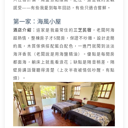
感受——有些我愛到每年回訪，有些只適合嘗鮮。
第一家：海風小屋
酒店介紹：
這家是我最常住的
三芝民宿
，老闆阿海
超熱情，整棟房子才5間房，保證不吵雜。設計走簡
約風，木質傢俱搭配藍白配色，一進門就聞到淡淡
海洋香氛（老闆說是用海鹽精油）。優點是每間房
都面海，躺床上就能看浪花；缺點是隔音稍差，隔
壁房講話聲聽得清楚（上次半夜被情侶吵醒，有點
煩）。