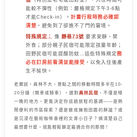
能較不彈性（例如：嚴格規定下午3-6點
才能Check-in）。
計畫行程時務必確認
清楚
，避免到了卻進不了門的窘境。
特殊規定：
像
靜巷73號
要求安靜、禁
外食；部分親子民宿可能限定孩童年齡；
田野民宿可能提醒防蚊...這些特殊規定
務
必在訂房前看清並能接受
，以免入住後產
生不愉快。
老實説，員林不大，景點之間的移動時間多半在10-
20分鐘（開車或騎車）。選對
員林民宿
，不僅是睡
一晚的地方，更能決定你這趟旅程的基調——是熱
鬧便利的市區探索？還是徹底擁抱田園的靜謐？或
是沉浸在藝術咖啡香裡的文青小日子？搞清楚自己
最想要什麼，就能輕鬆鎖定最適合你的那間！