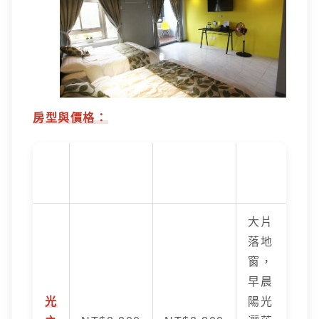
房型與價格：
房
平日價格 (約)
假日價格 (約)
特色
型
大片
落地
窗，
早晨
光
陽光