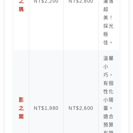
之
NT$2,200
NT$2,800
灑落
隅
超
美！
採光
極
佳。
溫馨
小
巧，
有個
性化
影
小陽
之
NT$1,980
NT$2,600
臺。
閣
適合
預算