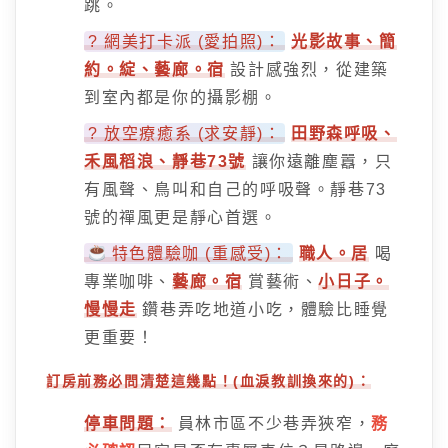
跳。
? 網美打卡派 (愛拍照)：
光影故事、簡
約。綻、藝廊。宿
設計感強烈，從建築
到室內都是你的攝影棚。
? 放空療癒系 (求安靜)：
田野森呼吸、
禾風稻浪、靜巷73號
讓你遠離塵囂，只
有風聲、鳥叫和自己的呼吸聲。靜巷73
號的禪風更是靜心首選。
特色體驗咖 (重感受)：
職人。居
喝
專業咖啡、
藝廊。宿
賞藝術、
小日子。
慢慢走
鑽巷弄吃地道小吃，體驗比睡覺
更重要！
訂房前務必問清楚這幾點！(血淚教訓換來的)：
停車問題：
員林市區不少巷弄狹窄，
務