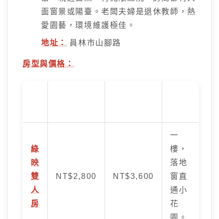
面窗景或陽臺。老闆夫婦是退休教師，熱
愛園藝，環境維護極佳。
地址：
員林市山腳路
房型與價格：
房
平日價格 (約)
假日價格 (約)
特色
型
一
綠
樓，
映
落地
雙
NT$2,800
NT$3,600
窗直
人
通小
房
花
園。