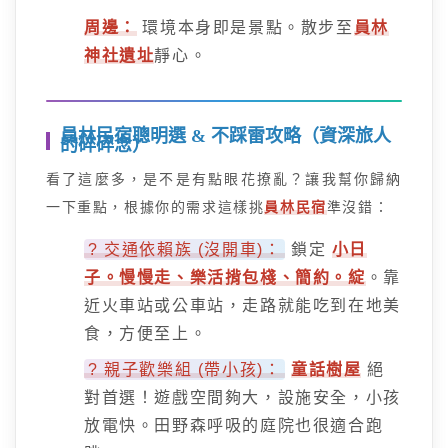
周邊：
環境本身即是景點。散步至
員林
神社遺址
靜心。
員林民宿聰明選 & 不踩雷攻略（資深旅人
的碎碎念）
看了這麼多，是不是有點眼花撩亂？讓我幫你歸納
一下重點，根據你的需求這樣挑
員林民宿
準沒錯：
? 交通依賴族 (沒開車)：
鎖定
小日
子。慢慢走、樂活揹包棧、簡約。綻
。靠
近火車站或公車站，走路就能吃到在地美
食，方便至上。
? 親子歡樂組 (帶小孩)：
童話樹屋
絕
對首選！遊戲空間夠大，設施安全，小孩
放電快。田野森呼吸的庭院也很適合跑