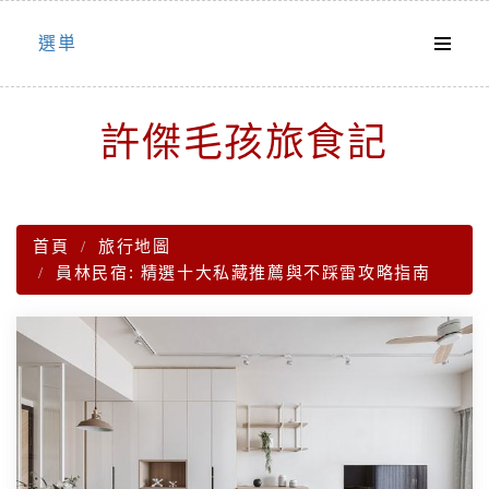
Skip
選単
to
content
許傑毛孩旅食記
首頁
旅行地圖
員林民宿: 精選十大私藏推薦與不踩雷攻略指南