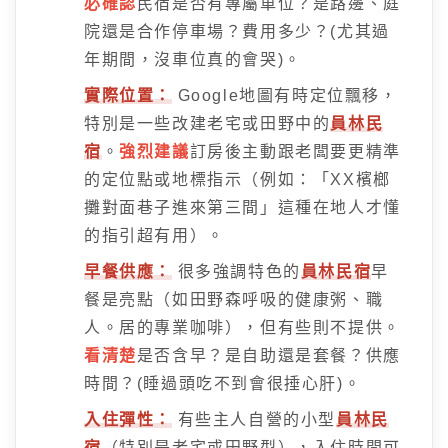
必確認
民宿是否有專屬車位？是路邊、庭
院還是合作停車場？費用多少？(尤其過
年期間，沒車位真的會哭)。
實際位置：
Google地圖有時定位飄移，
特別是一些改建老宅或田野中的
員林民
宿
。
強烈建議
訂房後主動跟老闆要更精準
的定位點或地標指示（例如：「XX檳榔
攤對面巷子進來第三間」這種在地人才懂
的指引超有用）。
早餐供應：
很多強調特色的
員林民宿
早
餐是亮點（如田野森呼吸的健康粥、職
人。居的專業咖啡），但有些則不提供。
看清楚
是否含早？是自助還是套餐？供應
時間？(睡過頭吃不到會很捶心肝)。
入住彈性：
有些主人自營的小型
員林民
宿
（特別是老宅或田野型），入住時間可