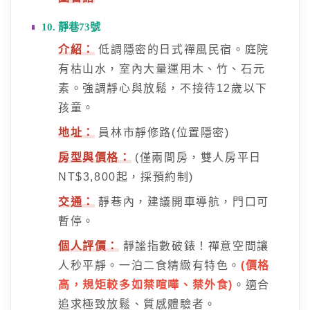
10. 靜巷73號
介紹：
低調隱密的日式禪風民宿。庭院
有枯山水，室內大量運用木、竹、石元
素。強調靜心與放鬆，不接待12歲以下
孩童。
地址：
員林市靜修路(位置隱密)
房型與價格：
(僅兩間房，雙人房平日
NT$3,800起，採預約制)
交通：
靜巷內，建議開車導航，門口可
暫停。
個人評價：
靜謐指數破錶！禪意空間讓
人秒平靜。一泊二食精緻有特色。
(價格
高，規矩較多如禁喧嘩、禁外食)
。適合
追求極致放鬆、質感體驗者。