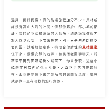
選擇一間好民宿，真的能讓旅程加分不少。員林或
許沒有高山大海的壯闊，但那份屬於中部小城的恬
靜、豐饒的物產和濃厚的人情味，總能讓我這個老
旅人感到心安。下次來員林，別再只是匆匆路過吃
個肉圓，試著放慢腳步，挑間合你脾性的
員林民宿
住下來，鑽鑽安靜的巷弄，和民宿老闆聊聊天，騎
著單車晃到田野邊看夕陽落下...你會發現，這座小
鎮藏在日常裡的迷人風景，才真正是它的靈魂所
在。那份需要慢下來才能品味的悠閒與溫度，或許
就是你一直在尋找的旅行意義。