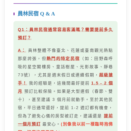
員林民宿 Q & A
Q1：員林民宿通常容易客滿嗎？需要提前多久
預訂？
A：
員林整體不像臺北、花蓮或臺南觀光熱點
那麼誇張，但
熱門的特定民宿
（如：田野森呼
吸的星空閣樓房、童話樹屋、光影故事、靜巷
73號），尤其是週末假日或連續假期，
超級搶
手！
我的經驗是，這幾間最好提前
1.5 - 2 個
月
預訂比較保險。如果是大型連假（春節、雙
十），甚至建議 3 個月前就動手。至於其他民
宿，平日通常還好，提前 1-2 週訂都有機會，
但為了避免心儀的房型被訂走，建議還是
提前
一個月預訂
最安心。
(別像我以前一樣臨時抱佛