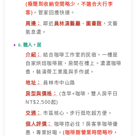
(極簡到收納空間略少，不適合大行李
客)
。管家回應快速。
周邊：
鄰近
員林演藝廳
、
圖書館
，文藝
氣息濃。
6. 職人。居
介紹：
結合咖啡工作室的民宿。一樓是
自家烘焙咖啡館，房間在樓上。濃濃咖啡
香，裝潢帶工業風與手作感。
地址：
員林市中山路
房型與價格：
(含早+咖啡，雙人房平日
NT$2,500起)
交通：
市區核心，步行逛吃超方便。
個人評價：
咖啡控必住！房客享咖啡優
惠，專業好喝。
(咖啡館營業時間略吵，