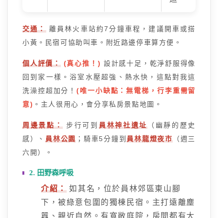
交通：
離員林火車站約7分鐘車程，建議開車或搭
小黃。民宿可協助叫車。附近路邊停車算方便。
個人評價：
(真心推！)
設計感十足，乾淨舒服得像
回到家一樣。浴室水壓超強、熱水快，這點對我這
洗澡控超加分！
(唯一小缺點：無電梯，行李重需留
意)
。主人很用心，會分享私房景點地圖。
周邊景點：
步行可到
員林神社遺址
（幽靜的歷史
感）、
員林公園
；騎車5分鐘到
員林龍燈夜市
（週三
六開）。
2. 田野森呼吸
介紹：
如其名，位於員林郊區東山腳
下，被綠意包圍的獨棟民宿。主打遠離塵
囂、親近自然。有寬敞庭院，房間都有大