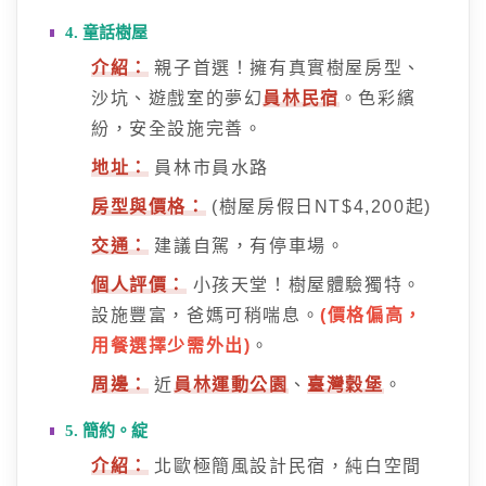
4. 童話樹屋
介紹：
親子首選！擁有真實樹屋房型、
沙坑、遊戲室的夢幻
員林民宿
。色彩繽
紛，安全設施完善。
地址：
員林市員水路
房型與價格：
(樹屋房假日NT$4,200起)
交通：
建議自駕，有停車場。
個人評價：
小孩天堂！樹屋體驗獨特。
設施豐富，爸媽可稍喘息。
(價格偏高，
用餐選擇少需外出)
。
周邊：
近
員林運動公園
、
臺灣穀堡
。
5. 簡約。綻
介紹：
北歐極簡風設計民宿，純白空間