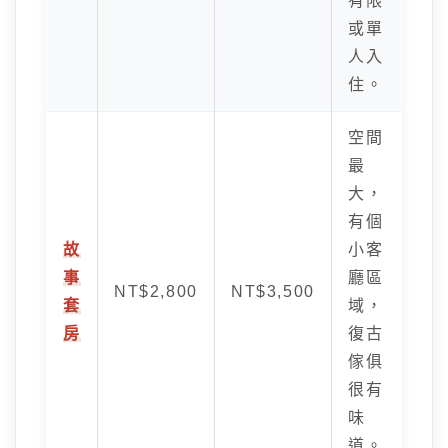
有限
或單
人入
住。
空間
最
大，
有個
故
小客
事
廳區
NT$2,800
NT$3,500
套
域，
房
復古
傢俱
很有
味
道。