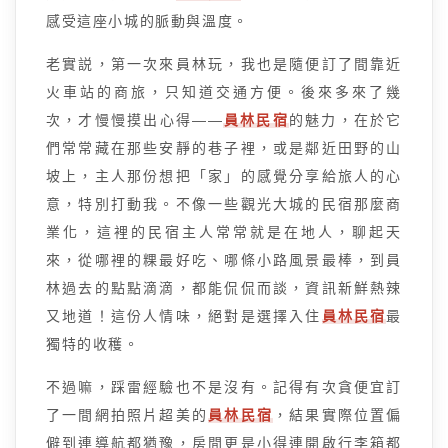
感受這座小城的脈動與溫度。
老實説，第一次來員林玩，我也是隨便訂了間靠近
火車站的商旅，只知道交通方便。後來多來了幾
次，才慢慢摸出心得——
員林民宿
的魅力，在於它
們常常藏在那些安靜的巷子裡，或是鄰近田野的山
坡上，主人那份想把「家」的感覺分享給旅人的心
意，特別打動我。不像一些觀光大城的民宿那麼商
業化，這裡的民宿主人常常就是在地人，聊起天
來，從哪裡的粿最好吃、哪條小路風景最棒，到員
林過去的點點滴滴，都能侃侃而談，資訊新鮮熱辣
又地道！這份人情味，絕對是選擇入住
員林民宿
最
獨特的收穫。
不過嘛，踩雷經驗也不是沒有。記得有次貪便宜訂
了一間網拍照片超美的
員林民宿
，結果實際位置偏
僻到連導航都猶豫，房間更是小得連開啟行李箱都