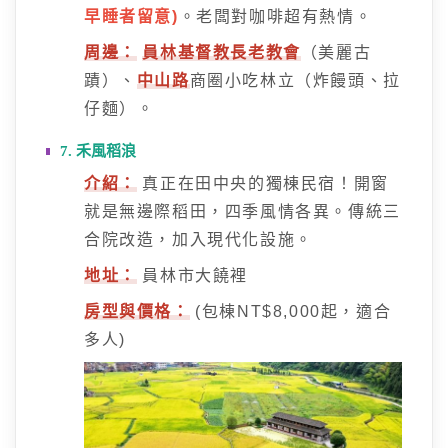
早睡者留意)
。老闆對咖啡超有熱情。
周邊：
員林基督教長老教會
（美麗古
蹟）、
中山路
商圈小吃林立（炸饅頭、拉
仔麵）。
7. 禾風稻浪
介紹：
真正在田中央的獨棟民宿！開窗
就是無邊際稻田，四季風情各異。傳統三
合院改造，加入現代化設施。
地址：
員林市大饒裡
房型與價格：
(包棟NT$8,000起，適合
多人)