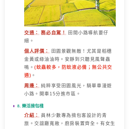
交通：
務必自駕！
田間小路導航要仔
細。
個人評價：
田園景觀無敵！尤其是稻穗
金黃或綠油油時。安靜到只聽見風聲蟲
鳴。
(蚊蟲較多，防蚊液必備；無公共交
通)
。
周邊：
純粹享受田園風光，騎單車漫遊
小路。開車15分進市區。
8. 樂活揹包棧
介紹：
員林少數專為揹包客設計的青
旅。交誼廳寬敞，廚房裝置齊全。有女生