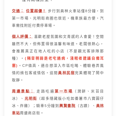
交通：
位置超優！
步行到員林火車站僅8分鐘，到
第一市場、光明街商圈也很近。機車族最方便，汽
車需找附近付費停車場。
個人評價：
喜歡老屋氛圍和文青感的人會愛！空間
雖然不大，但佈置得很溫馨有味道。老闆很熱心，
會推薦真正在地人吃的小店（不是觀光客排隊那
種）。
(隔音稍弱是老宅通病，淺眠者建議自備耳
塞)
。CP值高，適合想深入市區吃喝、體驗巷弄風
情的揹包客或情侶。這間
員林民宿
完美體現了鬧中
取靜。
周邊景點：
走路吃遍
第一市場
（潤餅、米苔目
冰）、
光明街
（超多隱藏版小吃如番薯市八寶圓仔
冰、炸雞）；騎車5分鐘到
興賢書院
（古蹟）、
員林
車站
周邊商店街。