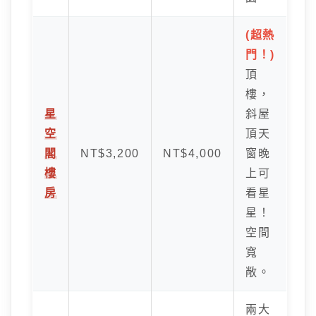
(超熱
門！)
頂
樓，
星
斜屋
空
頂天
閣
NT$3,200
NT$4,000
窗晚
樓
上可
房
看星
星！
空間
寬
敞。
兩大