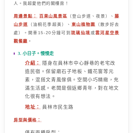
人。我超愛他們的閣樓房！
周邊景點：
百果山風景區
（登山步道、夜景）、
藤
山步道
（油桐花季超美）、
東山植物園
（散步好去
處）。開車15-20分鐘可到
琉璃仙境
或
雲河星空景
觀餐廳
。
3. 小日子。慢慢走
介紹：
隱身在員林市中心靜巷的老宅改
造民宿。保留磨石子地板、鐵花窗等元
素，混搭文青風傢俱。空間小巧精緻，充
滿生活感。老闆是個返鄉青年，對在地文
化很有想法。
地址：
員林市民生路
房型與價格：
僅有兩種房型：