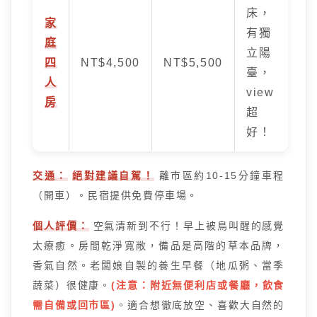
床，
家
有獨
庭
立陽
四
NT$4,500
NT$5,500
臺，
人
view
房
超
好！
交通：
絕對建議自駕！
離市區約10-15分鐘車程
（開車）。民宿提供免費停車場。
個人評價：
空氣清新到不行！早上被鳥叫醒的感覺
太療癒。房間乾淨寬敞，備品是高階的草本品牌，
香氣自然。老闆娘自製的養生早餐（地瓜粥、當季
蔬菜）很健康。
(注意：附近無便利店或餐廳，飲食
需自備或回市區)
。適合想徹底放空、喜歡大自然的