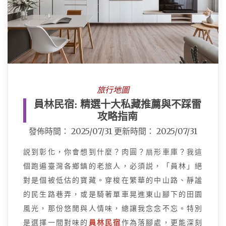
旅行地圖
員林民宿: 精選十大私藏推薦與不踩雷
攻略指南
發佈時間：
2025/07/31
更新時間：
2025/07/31
説到彰化，你會想到什麼？肉圓？扇形車庫？我這
個跑遍臺灣各鄉鎮的老旅人，必須説，「員林」絕
對是個被低估的寶藏。穿梭在繁華的中山路、靜謐
的民生路巷弄，或是騎著單車晃進東山腳下的田園
風光，那份悠閒與人情味，總讓我念念不忘。特別
是選擇一間對味的
員林民宿
作為落腳處，更能深刻