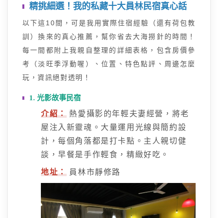
精挑細選！我的私藏十大員林民宿真心話
以下這10間，可是我用實際住宿經驗（還有荷包教
訓）換來的真心推薦，幫你省去大海撈針的時間！
每一間都附上我親自整理的詳細表格，包含房價參
考（淡旺季浮動喔）、位置、特色點評、周邊怎麼
玩，資訊絕對透明！
1. 光影故事民宿
介紹：
熱愛攝影的年輕夫妻經營，將老
屋注入新靈魂。大量運用光線與簡約設
計，每個角落都是打卡點。主人親切健
談，早餐是手作輕食，精緻好吃。
地址：
員林市靜修路