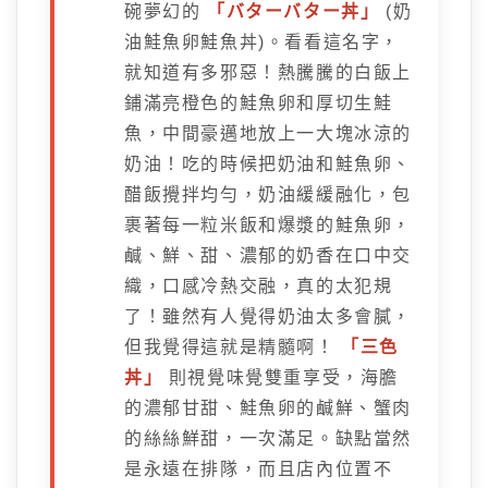
碗夢幻的
「バターバター丼」
(奶
油鮭魚卵鮭魚丼)。看看這名字，
就知道有多邪惡！熱騰騰的白飯上
鋪滿亮橙色的鮭魚卵和厚切生鮭
魚，中間豪邁地放上一大塊冰涼的
奶油！吃的時候把奶油和鮭魚卵、
醋飯攪拌均勻，奶油緩緩融化，包
裹著每一粒米飯和爆漿的鮭魚卵，
鹹、鮮、甜、濃郁的奶香在口中交
織，口感冷熱交融，真的太犯規
了！雖然有人覺得奶油太多會膩，
但我覺得這就是精髓啊！
「三色
丼」
則視覺味覺雙重享受，海膽
的濃郁甘甜、鮭魚卵的鹹鮮、蟹肉
的絲絲鮮甜，一次滿足。缺點當然
是永遠在排隊，而且店內位置不