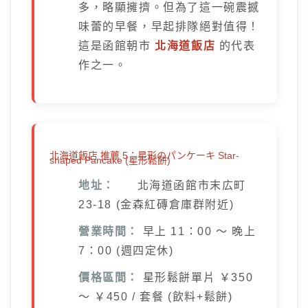
多，略顯擁擠。但為了這一碗震撼
味蕾的早餐，早起排隊絕對值得！
這是函館朝市
北海道飯店
的代表
作之一。
北海道飯店 推薦 5：星形のパンケーキ Star-
shaped Pancake (星形鬆餅)
地址：
北海道函館市末広町
23-18 (金森紅磚倉庫群附近)
營業時間：
早上 11：00 ～ 晚上
7：00 (週四定休)
價格區間：
星形鬆餅單片 ￥350
～ ￥450 / 套餐 (飲料+鬆餅)