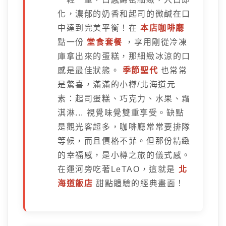
化，濃郁的奶香和起司的微鹹在口
中達到完美平衡！在
本店咖啡廳
點一份
堂食套餐
，享用剛從冷凍
庫拿出來的蛋糕，那細緻冰涼的口
感是最佳狀態。
季節聖代
也常常
是驚喜，滿滿的小樽/北海道元
素：起司蛋糕、巧克力、水果、霜
淇淋... 視覺味覺雙重享受。缺點
是觀光客超多，咖啡廳常常要排隊
等候，而且價格不菲。但那份精緻
的幸福感，是小樽之旅的儀式感。
在運河旁吃著LeTAO，這就是
北
海道飯店
甜點體驗的經典畫面！