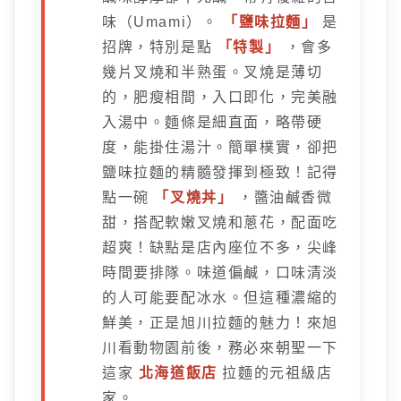
味（Umami）。
「鹽味拉麵」
是
招牌，特別是點
「特製」
，會多
幾片叉燒和半熟蛋。叉燒是薄切
的，肥瘦相間，入口即化，完美融
入湯中。麵條是細直面，略帶硬
度，能掛住湯汁。簡單樸實，卻把
鹽味拉麵的精髓發揮到極致！記得
點一碗
「叉燒丼」
，醬油鹹香微
甜，搭配軟嫩叉燒和蔥花，配面吃
超爽！缺點是店內座位不多，尖峰
時間要排隊。味道偏鹹，口味清淡
的人可能要配冰水。但這種濃縮的
鮮美，正是旭川拉麵的魅力！來旭
川看動物園前後，務必來朝聖一下
這家
北海道飯店
拉麵的元祖級店
家。