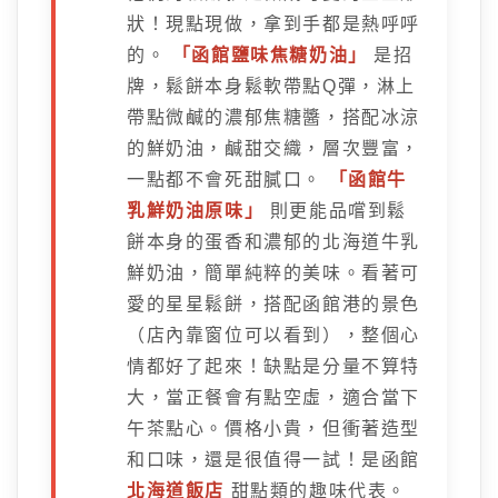
狀！現點現做，拿到手都是熱呼呼
的。
「函館鹽味焦糖奶油」
是招
牌，鬆餅本身鬆軟帶點Q彈，淋上
帶點微鹹的濃郁焦糖醬，搭配冰涼
的鮮奶油，鹹甜交織，層次豐富，
一點都不會死甜膩口。
「函館牛
乳鮮奶油原味」
則更能品嚐到鬆
餅本身的蛋香和濃郁的北海道牛乳
鮮奶油，簡單純粹的美味。看著可
愛的星星鬆餅，搭配函館港的景色
（店內靠窗位可以看到），整個心
情都好了起來！缺點是分量不算特
大，當正餐會有點空虛，適合當下
午茶點心。價格小貴，但衝著造型
和口味，還是很值得一試！是函館
北海道飯店
甜點類的趣味代表。