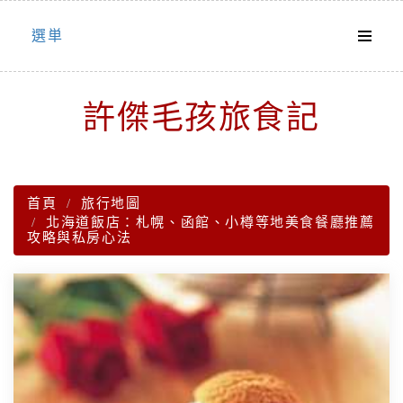
Skip
選単
to
content
許傑毛孩旅食記
首頁
旅行地圖
北海道飯店：札幌、函館、小樽等地美食餐廳推薦
攻略與私房心法