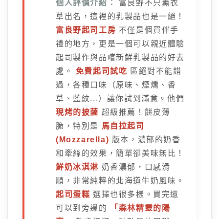
個人評價介紹：
富良野不只薰衣
草出名，這裡的乳製品也是一絕！
富良野起司工房
不僅是個買伴手
禮的地方，更是一個可以親近體驗
起司製作與品嚐新鮮乳製品的好去
處。
免費起司試吃
區絕對不能錯
過，各種口味（原味、煙燻、香
草、藍紋...）讓你試到滿意。他們
現烤的披薩
超級推薦！餅皮薄
脆，特別是
馬自拉起司
(Mozzarella)
版本，濃郁的奶香
和牽絲的效果，簡單卻美味無比！
鮮奶冰淇淋
奶香濃郁，口感滑
順，非常純粹的北海道牛奶風味。
起司蛋糕
選擇也很多樣。買完還
可以到旁邊的
「森林精靈的陽