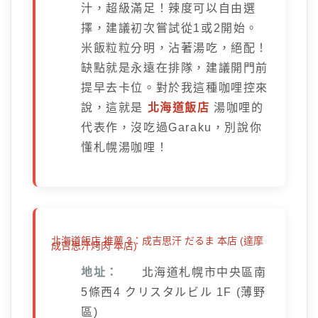
汁，超級滿足！辣度可以自由選
擇，建議初次嘗試從1或2開始。
米飯粒粒分明，沾著湯吃，絕配！
缺點就是永遠在排隊，建議開門前
提早去卡位。對於我這種咖哩控來
說，這就是
北海道飯店
湯咖哩的
代表作，沒吃過Garaku，別說你
懂札幌湯咖哩！
北海道飯店 推薦 3：成吉思汗 だるま 本店 (達摩
成吉思汗烤肉 本店)
地址：
北海道札幌市中央區南
5條西4 クリスタルビル 1F (薄野
區)