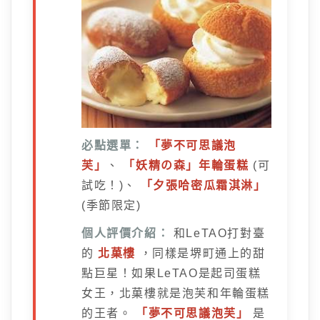
必點選單：
「夢不可思議泡
芙」
、
「妖精の森」年輪蛋糕
(可
試吃！)、
「夕張哈密瓜霜淇淋」
(季節限定)
個人評價介紹：
和LeTAO打對臺
的
北菓樓
，同樣是堺町通上的甜
點巨星！如果LeTAO是起司蛋糕
女王，北菓樓就是泡芙和年輪蛋糕
的王者。
「夢不可思議泡芙」
是