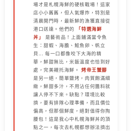
場才是札幌海鮮的硬核戰場！這家
店小小舊舊，但人氣爆炸，特別是
清晨開門時，最新鮮的漁獲直接從
港口送達。他們的
「特選海鮮
丼」
是藝術品！上面鋪滿當令魚
生：甜蝦、海膽、鮭魚卵、帆立
貝... 每一口都像咬下大海的精
華，鮮甜無比，米飯溫度也恰到好
處，完美襯托海鮮。
烤帝王蟹腳
是另一絕，簡單鹽烤，肉質飽滿細
緻，鮮甜多汁，不用沾任何醬料就
讓人停不下來。缺點？環境比較
擠，要有排隊心理準備，而且價位
偏高，但那個鮮度，絕對值得你掏
腰包！這是我心中札幌海鮮丼的頂
點之一，每次去札幌都想辦法擠出