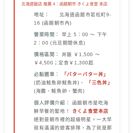
北海道飯店 推薦 4：函館朝市 きくよ食堂 本店
地址：
北海道函館市若松町9-
16 (函館朝市內)
營業時間：
早上 5：00 ～ 下午
2：00 (元旦期間休息)
價格區間：
丼飯 ￥1,500 ～
￥4,500；定食￥1,300起
必點選單：
「バターバター丼」
(奶油鮭魚卵鮭魚丼)、
「三色丼」
(海膽、鮭魚卵、蟹肉)
個人評價介紹：
函館朝市是吃海
鮮早餐的聖地！
きくよ食堂本店
絕對是朝市裡的超級明星。一大早
就有滿滿的遊客排隊，為了就是那