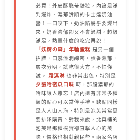
必買！外皮酥脆帶糖粒，內餡是滿
到爆炸、濃郁滑順的卡士達奶油
醬！一口咬下，奶油餡幾乎要爆出
來，奶香濃郁卻又不會過甜，超級
滿足，熱量什麼的吃完再說！
「妖精の森」年輪蛋糕
是另一個
招牌，口感溼潤綿密，蛋香濃郁，
層次分明，試吃很大方，不怕你
試。
霜淇淋
也非常出色，特別是
夕張哈密瓜口味
時，那股濃郁的
哈味讓人難忘！店內還有非常多種
類的點心可以當伴手禮。缺點同樣
是人人山人海，特別是泡芙常常需
要排隊購買。對我來說，北菓樓的
泡芙是那種樸實卻直擊人心的美
味，價格也相對親民些。兩家名店