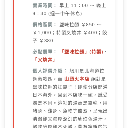
營業時間：
早上 11：00 ～ 晚上
9：30 (週一中午休息)
價格區間：
鹽味拉麵 ￥850 ～
￥1,000；特製叉燒丼 ￥400；餃
子 ￥380
必點選單：
「鹽味拉麵」(特製)
、
「叉燒丼」
個人評價介紹：
旭川是北海道拉
麵激戰區，而
山頭火本店
絕對是
鹽味拉麵的扛霸子！即使分店開遍
日本海外，回到本店吃一碗，感受
還是不同。這裡的湯頭是靈魂，用
豬骨、雞骨、魚乾等熬煮，呈現出
清澈卻又濃厚深沉的琥珀色湯汁，
鹹味醇厚卻不死鹹，帶有複雜的旨