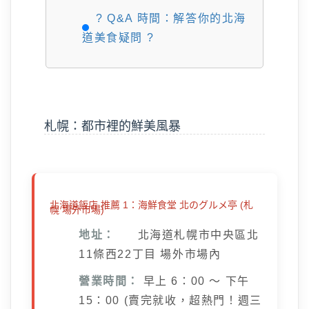
? Q&A 時間：解答你的北海
道美食疑問 ?
札幌：都市裡的鮮美風暴
北海道飯店 推薦 1：海鮮食堂 北のグルメ亭 (札
幌 場外市場)
地址：
北海道札幌市中央區北
11條西22丁目 場外市場內
營業時間：
早上 6：00 ～ 下午
15：00 (賣完就收，超熱門！週三