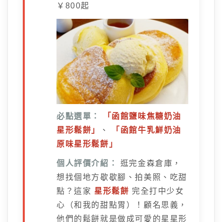
￥800起
必點選單：
「函館鹽味焦糖奶油
星形鬆餅」
、
「函館牛乳鮮奶油
原味星形鬆餅」
個人評價介紹：
逛完金森倉庫，
想找個地方歇歇腳、拍美照、吃甜
點？這家
星形鬆餅
完全打中少女
心（和我的甜點胃）！顧名思義，
他們的鬆餅就是做成可愛的星星形