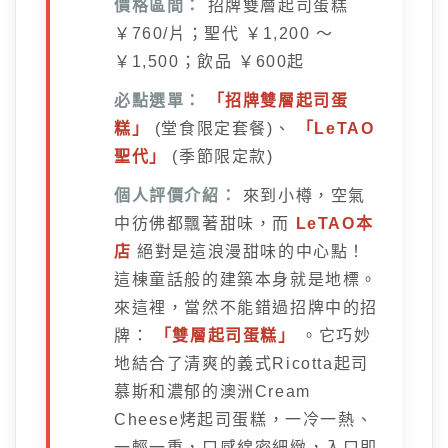
價格區間：
招牌雙層起司蛋糕
￥760/片；聖代 ￥1,200 ～
￥1,500；飲品 ￥600起
必點選單：
「招牌雙層起司蛋
糕」
(堂食限定套餐)、
「LeTAO
聖代」
(季節限定款)
個人評價介紹：
來到小樽，空氣
中彷佛都飄著甜味，而
LeTAO本
店
絕對是這浪漫甜味的中心點！
這棟童話般的建築本身就是地標。
來這裡，當然不能錯過招牌中的招
牌：
「雙層起司蛋糕」
。它巧妙
地結合了清爽的義式Ricotta起司
慕斯和濃郁的澳洲Cream
Cheese烤起司蛋糕，一冷一熱、
一輕一重，口感綿密細緻，入口即