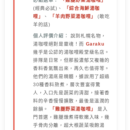
必點選單：
「雞腿野菜湯咖哩」
(經典必試)、
「綜合海鮮湯咖
哩」
、
「羊肉野菜湯咖哩」
(敢吃
羊的話)
個人評價介紹：
說到札幌名物，
湯咖哩絕對是靈魂！而
Garaku
幾乎是公認的湯咖哩殿堂級名店。
排隊是日常，但那股濃郁又複雜的
香料香氣飄出來，再久也值得等。
他們的湯底是精髓，據說用了超過
30種香料熬煮，層次豐富得驚
人，入口先是蔬菜的清甜，接著香
料的辛香慢慢擴散，最後是溫潤的
餘韻。
「雞腿野菜湯咖哩」
是入
門首選，雞腿燉煮得軟嫩入味，幾
乎骨肉分離，超大根蔬菜吸飽湯