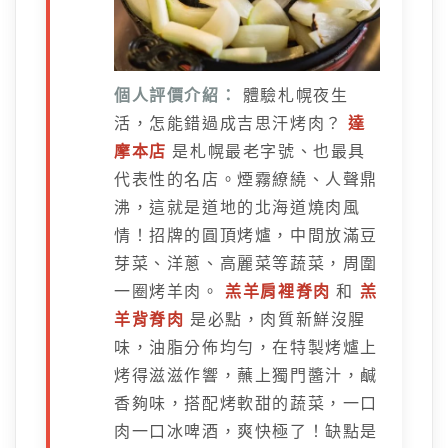
個人評價介紹：
體驗札幌夜生
活，怎能錯過成吉思汗烤肉？
達
摩本店
是札幌最老字號、也最具
代表性的名店。煙霧繚繞、人聲鼎
沸，這就是道地的北海道燒肉風
情！招牌的圓頂烤爐，中間放滿豆
芽菜、洋蔥、高麗菜等蔬菜，周圍
一圈烤羊肉。
羔羊肩裡脊肉
和
羔
羊背脊肉
是必點，肉質新鮮沒腥
味，油脂分佈均勻，在特製烤爐上
烤得滋滋作響，蘸上獨門醬汁，鹹
香夠味，搭配烤軟甜的蔬菜，一口
肉一口冰啤酒，爽快極了！缺點是