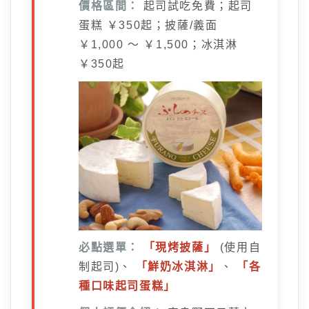
價格區間：
起司試吃免費；起司
蛋糕 ￥350起；披薩/義面
￥1,000 ～ ￥1,500；冰淇淋
￥350起
必點選單：
「現烤披薩」
(使用自
制起司)、
「鮮奶冰淇淋」
、
「各
種口味起司蛋糕」