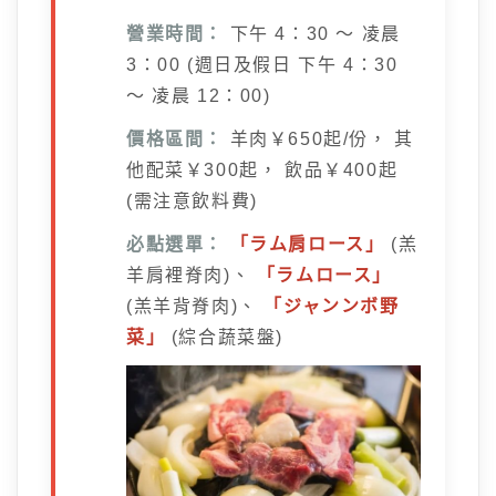
營業時間：
下午 4：30 ～ 凌晨
3：00 (週日及假日 下午 4：30
～ 凌晨 12：00)
價格區間：
羊肉￥650起/份， 其
他配菜￥300起， 飲品￥400起
(需注意飲料費)
必點選單：
「ラム肩ロース」
(羔
羊肩裡脊肉)、
「ラムロース」
(羔羊背脊肉)、
「ジャンンボ野
菜」
(綜合蔬菜盤)