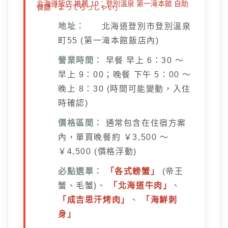
北海道飯店 推薦 10：登別溫泉 第一滝本館 自助
餐廳「よってらっしゃい」
地址：
北海道登別市登別溫泉
町55 (第一滝本館飯店內)
營業時間：
早餐 早上 6：30 ～
早上 9：00；晚餐 下午 5：00 ～
晚上 8：30 (時間可能變動，入住
時確認)
價格區間：
通常包含在住宿方案
內，單買晚餐約 ￥3,500 ～
￥4,500 (價格浮動)
必點選單：
「各式螃蟹」
(帝王
蟹、毛蟹)、
「北海道牛肉」
、
「成吉思汗烤肉」
、
「海鮮刺
身」