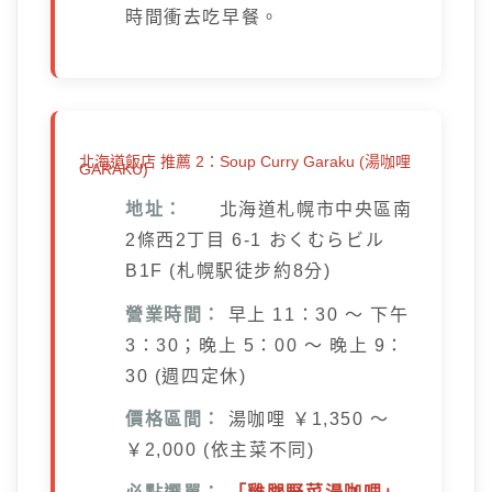
時間衝去吃早餐。
北海道飯店 推薦 2：Soup Curry Garaku (湯咖哩
GARAKU)
地址：
北海道札幌市中央區南
2條西2丁目 6-1 おくむらビル
B1F (札幌駅徒步約8分)
營業時間：
早上 11：30 ～ 下午
3：30；晚上 5：00 ～ 晚上 9：
30 (週四定休)
價格區間：
湯咖哩 ￥1,350 ～
￥2,000 (依主菜不同)