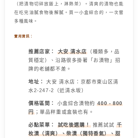
（把漬物切碎放飯上，淋熱茶）。清爽的漬物也能
在吃完油膩食物後解膩。買一小盒綜合的，一次嘗
多種風味。
實用資訊：
推薦店家：
大安 清水店
（種類多，品
質穩定）、沿路很多掛著「お漬物」招
牌的老舖都不差。
地址：
大安 清水店：京都市東山区清
水2-247-2（近清水坂）
價格區間：
小盒綜合漬物約
400 - 800
円
；單品秤重或盒裝也有。
必點菜單：
試吃後選購！
推薦試試
千
枚漬（清爽）、柴漬（獨特香氣）、甜