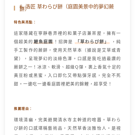
6. 洛匠 草わらび餅（庭園美景中的夢幻蕨
餅）
特色與亮點：
這家隱藏在寧靜巷弄裡的和菓子店兼茶屋，擁有一
個超美的
鯉魚庭園
！招牌是
「草わらび餅」
，純
手工製作的蕨餅，使用天然草本（據說是艾草或青
黛），呈現夢幻的淡綠色澤。口感是我吃過最讚的
蕨餅之一！冰涼、軟滑、超級Q彈，裹上香氣十足的
黃豆粉或黑蜜，入口即化又帶點彈牙感，完全不死
甜。一邊吃一邊看庭園裡肥美的錦鯉，超享受！
推薦理由：
環境清幽，完美避開清水寺主幹道的喧囂。草わら
び餅的口感堪稱藝術品，天然草香淡雅怡人。是視