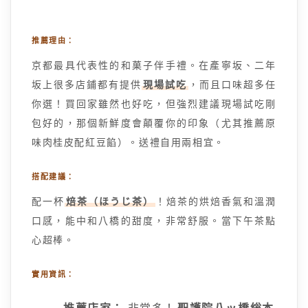
推薦理由：
京都最具代表性的和菓子伴手禮。在產寧坂、二年
坂上很多店鋪都有提供
現場試吃
，而且口味超多任
你選！買回家雖然也好吃，但強烈建議現場試吃剛
包好的，那個新鮮度會顛覆你的印象（尤其推薦原
味肉桂皮配紅豆餡）。送禮自用兩相宜。
搭配建議：
配一杯
焙茶（ほうじ茶）
！焙茶的烘焙香氣和溫潤
口感，能中和八橋的甜度，非常舒服。當下午茶點
心超棒。
實用資訊：