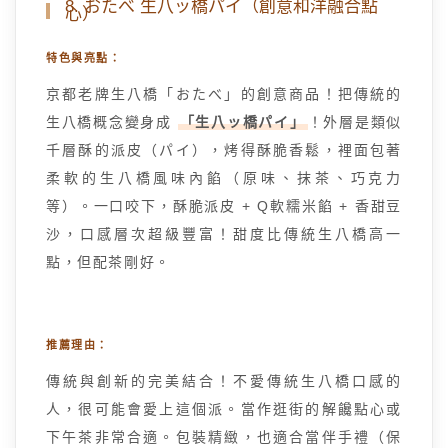
8. おたべ 生八ッ橋パイ（創意和洋融合點
心）
特色與亮點：
京都老牌生八橋「おたべ」的創意商品！把傳統的
生八橋概念變身成
「生八ッ橋パイ」
！外層是類似
千層酥的派皮（パイ），烤得酥脆香鬆，裡面包著
柔軟的生八橋風味內餡（原味、抹茶、巧克力
等）。一口咬下，酥脆派皮 + Q軟糯米餡 + 香甜豆
沙，口感層次超級豐富！甜度比傳統生八橋高一
點，但配茶剛好。
推薦理由：
傳統與創新的完美結合！不愛傳統生八橋口感的
人，很可能會愛上這個派。當作逛街的解饞點心或
下午茶非常合適。包裝精緻，也適合當伴手禮（保