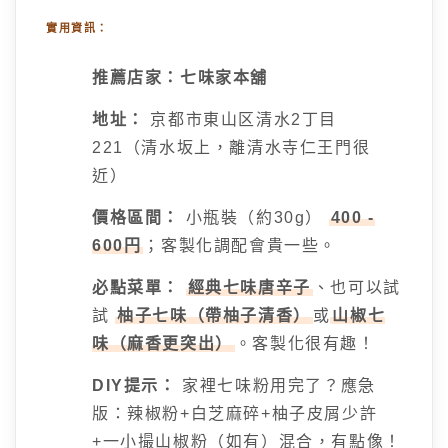
實用資訊：
推薦店家：七味家本舖
地址：
京都市東山区清水2丁目
221（清水坂上，離清水寺仁王門很
近）
價格區間：
小瓶裝（約30g）
400 -
600円
；客製化調配會貴一些。
必點菜單：
經典七味唐辛子
、也可以試
試
柚子七味（帶柚子清香）
或
山椒七
味（麻香更突出）
。客製化很有趣！
DIY提示：
家裡七味粉用完了？應急
版：辣椒粉+白芝麻碎+柚子皮屑少許
+一小撮山椒粉（如有）混合，有點像！