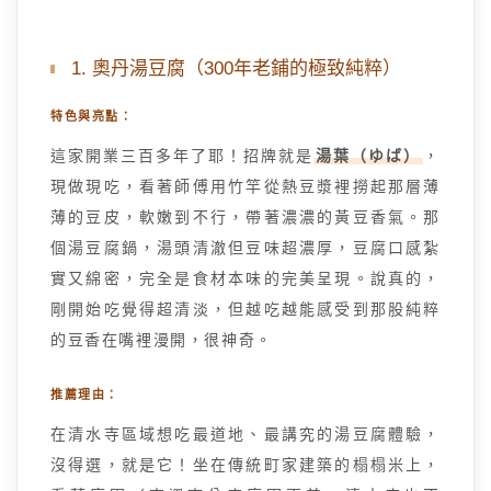
1. 奧丹湯豆腐（300年老鋪的極致純粹）
特色與亮點：
這家開業三百多年了耶！招牌就是
湯葉（ゆば）
，
現做現吃，看著師傅用竹竿從熱豆漿裡撈起那層薄
薄的豆皮，軟嫩到不行，帶著濃濃的黃豆香氣。那
個湯豆腐鍋，湯頭清澈但豆味超濃厚，豆腐口感紮
實又綿密，完全是食材本味的完美呈現。說真的，
剛開始吃覺得超清淡，但越吃越能感受到那股純粹
的豆香在嘴裡漫開，很神奇。
推薦理由：
在清水寺區域想吃最道地、最講究的湯豆腐體驗，
沒得選，就是它！坐在傳統町家建築的榻榻米上，