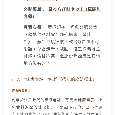
必點菜單：
草わらび餅セット (草蕨餅
套餐)
真實心得：
環境超棒！鯉魚又肥又美
（餵牠們飼料會全部衝過來，蠻壯
觀）。蕨餅口感無敵，軟滑Q彈到不可
思議，草香清新。缺點：位置稍偏離主
路線，價格稍高，但那份靜謐感是其他
地方沒有的。
7. 七味家本舖 七味粉（香氣的魔法粉末）
特色與亮點：
創業於江戶時代的超級老舖！專賣
七味唐辛子
（七
種香料調配的辣椒粉）。跟超市買的完全不同層
次！他們家的七味粉，香氣複雜有深度，辣度溫和