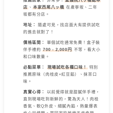
推薦店家：
非常多！
聖護院八ッ橋総本
店
、
本家西尾八ッ橋
在產寧坂、二年
坂都有分店。
地址：
隨處可見，找店面大有提供試吃
的進去就對了！
價格區間：
單個試吃通常免費！盒子裝
伴手禮約
700 - 2,000円
不等，看大小
和口味數量。
必點菜單：
現場試吃各種口味！
特別
推薦原味（肉桂皮+紅豆餡）、抹茶口
味。
真實心得：
以前覺得就是甜膩伴手禮，
直到現場吃到新鮮的，驚為天人！肉桂
香氣、軟Q外皮、細膩內餡，熱量爆表