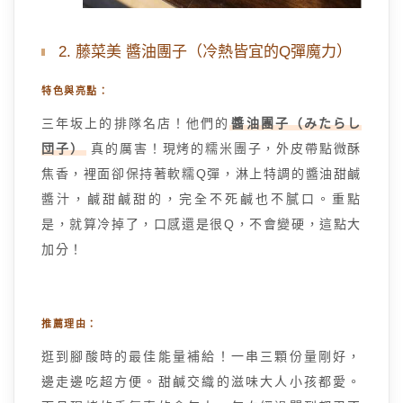
2. 藤菜美 醬油團子（冷熱皆宜的Q彈魔力）
特色與亮點：
三年坂上的排隊名店！他們的
醬油團子（みたらし
団子）
真的厲害！現烤的糯米團子，外皮帶點微酥
焦香，裡面卻保持著軟糯Q彈，淋上特調的醬油甜鹹
醬汁，鹹甜鹹甜的，完全不死鹹也不膩口。重點
是，就算冷掉了，口感還是很Q，不會變硬，這點大
加分！
推薦理由：
逛到腳酸時的最佳能量補給！一串三顆份量剛好，
邊走邊吃超方便。甜鹹交織的滋味大人小孩都愛。