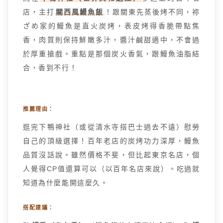
店，主打
關西風鰻魚飯
！跟關東先蒸後烤不同，祢
ざめ家的鰻魚是直火炭烤，表皮烤得香脆帶點焦
香，肉質則保持鮮嫩多汁，醬汁鹹甜適中，不會過
於厚重搶戲。重點是那個炭火香氣，跟鰻魚油脂結
合，香到不行！
推薦理由：
逛完下鴨神社（或從清水寺搭巴士過去不遠）慰勞
自己的頂級選擇！百年老店的炭烤功力深厚，鰻魚
品質沒話說。雖然價格不斐，但比起東京名店，個
人覺得CP值還算可以（以百年名店來說）。吃過就
知道為什麼能開這麼久。
搭配建議：