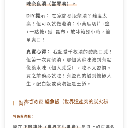
味奈良漬（當零嘴）。
DIY提示：
在家簡易版柴漬？難度太
高！但可以試做淺漬：小黃瓜切片+鹽
+一點糖+醋+昆布，放冰箱幾小時，簡
單爽口！
真實心得：
我超愛千枚漬的酸脆口感！
但第一次買柴漬，那個紫蘇味濃到有點
像藥水味（個人感受），吃不太習慣。
買之前務必試吃！有些真的鹹到懷疑人
生。配白飯或茶泡飯是王道。
5. 祢ざめ家 鰻魚飯（世界遺產旁的炭火秘
香）
特色與亮點：
開在
下鴨神社（世界文化遺產）
參道上的百年名