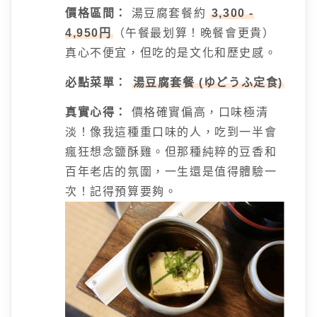
價格區間：
湯豆腐套餐約
3,300 -
4,950円
（午餐最划算！晚餐會更貴）
真心不便宜，但吃的是文化和歷史感。
必點菜單：
湯豆腐套餐 (ゆどうふ定食)
真實心得：
價格確實偏高，口味極清
淡！像我這種重口味的人，吃到一半會
瘋狂想念鹽酥雞。但那種純粹的豆香和
百年老店的氛圍，一生還是值得體驗一
次！記得預算要夠。