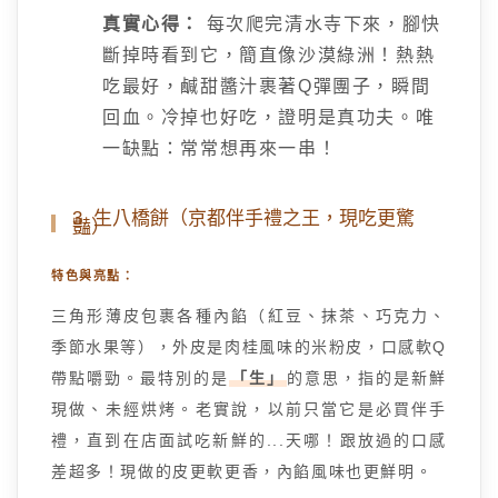
真實心得：
每次爬完清水寺下來，腳快
斷掉時看到它，簡直像沙漠綠洲！熱熱
吃最好，鹹甜醬汁裹著Q彈團子，瞬間
回血。冷掉也好吃，證明是真功夫。唯
一缺點：常常想再來一串！
3. 生八橋餅（京都伴手禮之王，現吃更驚
豔）
特色與亮點：
三角形薄皮包裹各種內餡（紅豆、抹茶、巧克力、
季節水果等），外皮是肉桂風味的米粉皮，口感軟Q
帶點嚼勁。最特別的是
「生」
的意思，指的是新鮮
現做、未經烘烤。老實說，以前只當它是必買伴手
禮，直到在店面試吃新鮮的...天哪！跟放過的口感
差超多！現做的皮更軟更香，內餡風味也更鮮明。