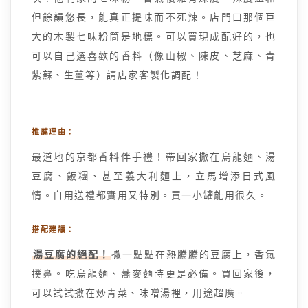
但餘韻悠長，能真正提味而不死辣。店門口那個巨
大的木製七味粉筒是地標。可以買現成配好的，也
可以自己選喜歡的香料（像山椒、陳皮、芝麻、青
紫蘇、生薑等）請店家客製化調配！
推薦理由：
最道地的京都香料伴手禮！帶回家撒在烏龍麵、湯
豆腐、飯糰、甚至義大利麵上，立馬增添日式風
情。自用送禮都實用又特別。買一小罐能用很久。
搭配建議：
湯豆腐的絕配！
撒一點點在熱騰騰的豆腐上，香氣
撲鼻。吃烏龍麵、蕎麥麵時更是必備。買回家後，
可以試試撒在炒青菜、味噌湯裡，用途超廣。