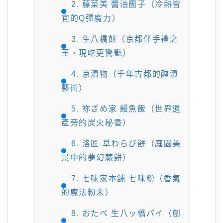
2. 藤菜美 醬油團子（冷熱皆
宜的Q彈魔力）
3. 生八橋餅（京都伴手禮之
王，現吃更驚豔）
4. 京漬物（千年古都的醃漬
藝術）
5. 祢ざめ家 鰻魚飯（世界遺
產旁的炭火秘香）
6. 洛匠 草わらび餅（庭園美
景中的夢幻蕨餅）
7. 七味家本舖 七味粉（香氣
的魔法粉末）
8. おたべ 生八ッ橋パイ（創