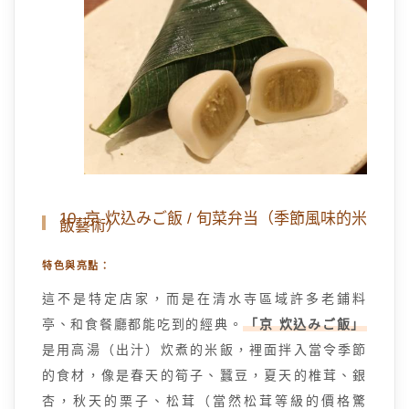
10. 京 炊込みご飯 / 旬菜弁当（季節風味的米
飯藝術）
特色與亮點：
這不是特定店家，而是在清水寺區域許多老鋪料
亭、和食餐廳都能吃到的經典。
「京 炊込みご飯」
是用高湯（出汁）炊煮的米飯，裡面拌入當令季節
的食材，像是春天的筍子、蠶豆，夏天的椎茸、銀
杏，秋天的栗子、松茸（當然松茸等級的價格驚