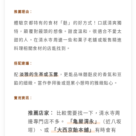
推薦理由：
體驗京都特有的食材「麩」的好方式！口感清爽獨
特，顛覆對饅頭的想像。甜度溫和，很適合不愛太
甜的人。在清水寺周邊一些和菓子老舖或販售精進
料理相關食材的店能找到。
搭配建議：
配
淡雅的生茶或玉露
，更能品味麵麩皮的香氣和豆
餡的細緻。當作參拜後或逛累小憩時的雅緻點心。
實用資訊：
推薦店家：
比較需要找一下，清水寺周
邊專門店不多。
「亀屋清永」
（近八坂
塔）、或
「大西京飴本舖」
有時會有