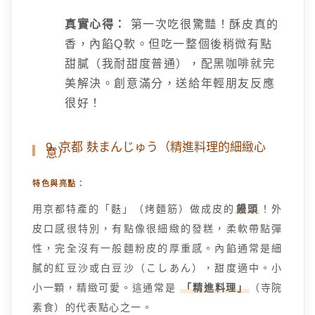
真實心得：
第一次吃很驚豔！酥皮真的
香，內餡Q軟。但吃一整個後稍微有點
甜膩（我耐甜度普通），配黑咖啡就完
美解決。創意滿分，送給年輕朋友反應
很好！
9. 京都 麸まんじゅう（精進料理的細緻心
意）
特色與亮點：
用京都特產的「麩」（烤麵筋）做成皮的
饅頭
！外
皮口感很特別，有點像很細緻的發糕，柔軟帶點彈
性，完全沒有一般麵粉皮的厚重感。內餡通常是細
膩的紅豆沙或白豆沙（こしあん），甜度適中。小
小一顆，精緻可愛。這通常是
「精進料理」
（寺院
素食）的代表點心之一。