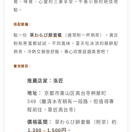
覺、味覺、心靈的三重享受。午後小憩的絕佳地
點。
搭配建議：
點一份
草わらび餅套餐
（通常附一杯熱茶）。黃豆
粉和黑蜜都試試，不同風味。夏天吃冰涼的蕨餅配
熱茶，冷熱交替很舒服。專心欣賞庭園美景吧！
實用資訊：
推薦店家：洛匠
地址：
京都市東山区高台寺桝屋町
349（離清水寺稍有一段路，但值得專
程前往，靠近高台寺）
價格區間：
草わらび餅套餐（附茶）約
1,300 - 1,500円
。