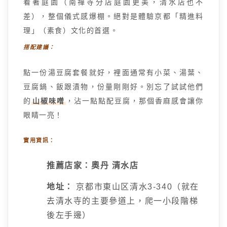
看著庭園（南禪寺分店庭園更美，清水店也不
差），整個儀式感爆棚。絕對是體驗京都「精進料
理」（素食）文化的首選。
搭配建議：
點一份湯豆腐套餐就好，裡面通常有小菜、湯葉、
豆腐鍋、飯跟漬物，份量剛剛好。別忘了試試他們
的
山椒味噌
，沾一點點配豆腐，那個香麻感會讓你
眼睛一亮！
實用資訊：
推薦店家：奧丹 清水店
地址：
京都市東山区清水3-340（就在
去清水寺的主要參道上，爬一小段階梯
後左手邊）