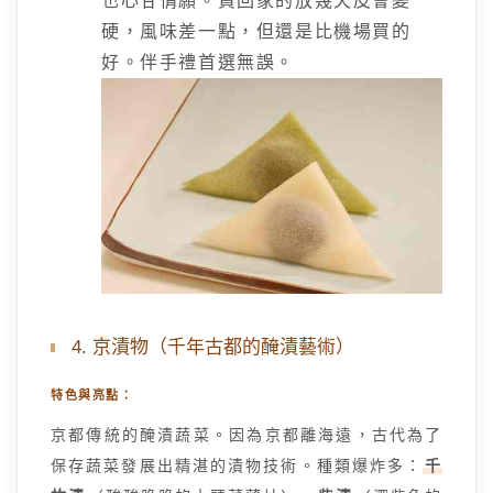
也心甘情願。買回家的放幾天皮會變
硬，風味差一點，但還是比機場買的
好。伴手禮首選無誤。
4. 京漬物（千年古都的醃漬藝術）
特色與亮點：
京都傳統的醃漬蔬菜。因為京都離海遠，古代為了
保存蔬菜發展出精湛的漬物技術。種類爆炸多：
千