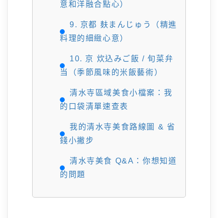
意和洋融合點心）
9. 京都 麸まんじゅう（精進
料理的細緻心意）
10. 京 炊込みご飯 / 旬菜弁
当（季節風味的米飯藝術）
清水寺區域美食小檔案：我
的口袋清單速查表
我的清水寺美食路線圖 & 省
錢小撇步
清水寺美食 Q&A：你想知道
的問題