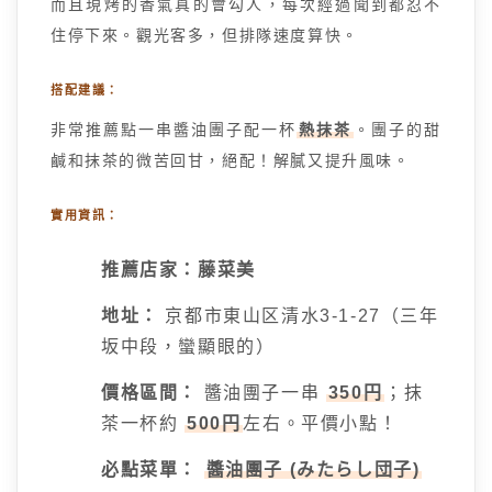
而且現烤的香氣真的會勾人，每次經過聞到都忍不
住停下來。觀光客多，但排隊速度算快。
搭配建議：
非常推薦點一串醬油團子配一杯
熱抹茶
。團子的甜
鹹和抹茶的微苦回甘，絕配！解膩又提升風味。
實用資訊：
推薦店家：藤菜美
地址：
京都市東山区清水3-1-27（三年
坂中段，蠻顯眼的）
價格區間：
醬油團子一串
350円
；抹
茶一杯約
500円
左右。平價小點！
必點菜單：
醬油團子 (みたらし団子)