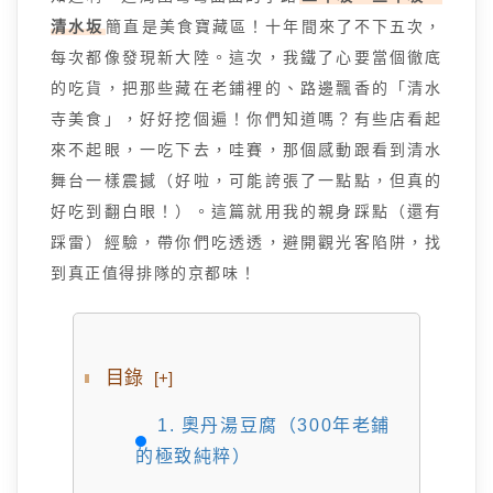
清水坂
簡直是美食寶藏區！十年間來了不下五次，
每次都像發現新大陸。這次，我鐵了心要當個徹底
的吃貨，把那些藏在老鋪裡的、路邊飄香的「清水
寺美食」，好好挖個遍！你們知道嗎？有些店看起
來不起眼，一吃下去，哇賽，那個感動跟看到清水
舞台一樣震撼（好啦，可能誇張了一點點，但真的
好吃到翻白眼！）。這篇就用我的親身踩點（還有
踩雷）經驗，帶你們吃透透，避開觀光客陷阱，找
到真正值得排隊的京都味！
目錄
[+]
1. 奧丹湯豆腐（300年老鋪
的極致純粹）