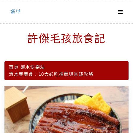
Skip
選単
to
content
許傑毛孩旅食記
首頁
碳水快樂站
清水寺美食：10大必吃推薦與省錢攻略