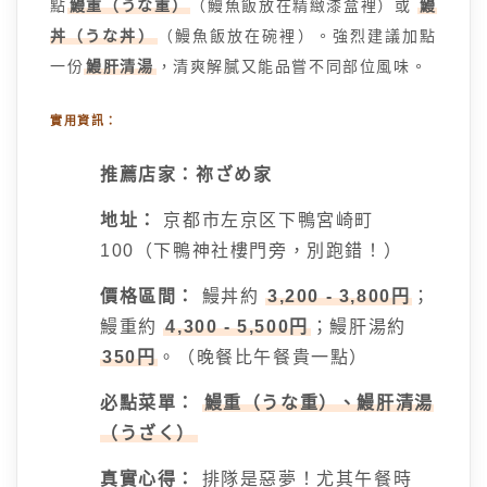
點
鰻重（うな重）
（鰻魚飯放在精緻漆盒裡）或
鰻
丼（うな丼）
（鰻魚飯放在碗裡）。強烈建議加點
一份
鰻肝清湯
，清爽解膩又能品嘗不同部位風味。
實用資訊：
推薦店家：祢ざめ家
地址：
京都市左京区下鴨宮崎町
100（下鴨神社樓門旁，別跑錯！）
價格區間：
鰻丼約
3,200 - 3,800円
；
鰻重約
4,300 - 5,500円
；鰻肝湯約
350円
。（晚餐比午餐貴一點）
必點菜單：
鰻重（うな重）、鰻肝清湯
（うざく）
真實心得：
排隊是惡夢！尤其午餐時