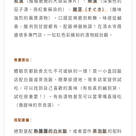
枚漬
（酸酸脆脆的大頭菜薄片）、
柴漬
（深紫色的
茄子漬，用紅紫蘇染的）、
酸茎（すぐき）
（酸味
強烈的蕪菁漬物）。口感從爽脆到軟嫩，味道從鹹
香、酸冽到甘甜都有，配飯神器無誤！在清水寺周
邊很多專門店，一缸缸色彩繽紛的漬物超壯觀。
推薦理由：
體驗京都飲食文化不可或缺的一環！買一小盒回飯
店配白飯或茶泡飯，簡單卻道地。很多店家提供試
吃，可以找到自己喜歡的風味（有些真的鹹到哭，
試吃很重要！）。有些漬物甚至可以當零嘴直接吃
（像甜味的奈良漬）。
搭配建議：
絕對是配
熱騰騰的白米飯
！或者當作
茶泡飯
的配料