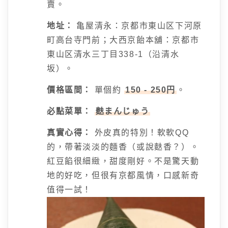
賣。
地址：
亀屋清永：京都市東山区下河原
町高台寺門前；大西京飴本舖：京都市
東山区清水三丁目338-1（沿清水
坂）。
價格區間：
單個約
150 - 250円
。
必點菜單：
麩まんじゅう
真實心得：
外皮真的特別！軟軟QQ
的，帶著淡淡的麵香（或說麩香？）。
紅豆餡很細緻，甜度剛好。不是驚天動
地的好吃，但很有京都風情，口感新奇
值得一試！