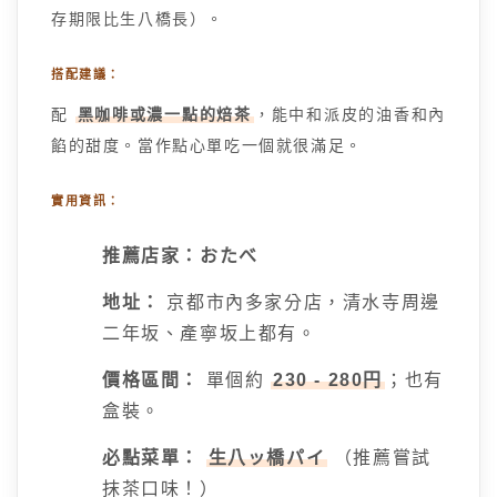
存期限比生八橋長）。
搭配建議：
配
黑咖啡或濃一點的焙茶
，能中和派皮的油香和內
餡的甜度。當作點心單吃一個就很滿足。
實用資訊：
推薦店家：おたべ
地址：
京都市內多家分店，清水寺周邊
二年坂、產寧坂上都有。
價格區間：
單個約
230 - 280円
；也有
盒裝。
必點菜單：
生八ッ橋パイ
（推薦嘗試
抹茶口味！）