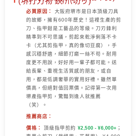
(堺打刃物 鋏/爪切り)
必買原因：
大阪府堺市是日本頂級刀具
的故鄉，擁有600年歷史！這裡生產的剪
刀、指甲鉗是工藝品的等級。刀刃鋒利
精準到不可思議，剪起來乾淨俐落不卡
卡（尤其剪指甲，真的像切豆腐），手
感沉穩舒適，細節打磨一絲不苟。耐用
度更不用說，好好用一輩子都可能。送
給長輩、重視生活質感的朋友，或自
用，都是低調奢華的實用好禮。雖然單
價高，但絕對值回票價。記得第一次用
堺產指甲剪，驚豔到逢人就推薦
（笑）。
推薦商店：
價格：
頂級指甲剪約
¥2,500 - ¥6,000+
；