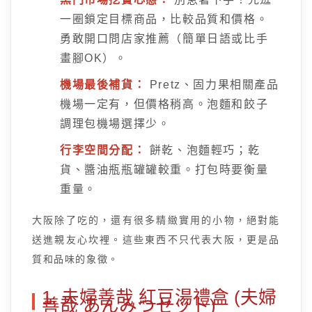
一圈鎖定目標商品，比較品質和價格。
勇敢開口問店家推薦（簡單日語或比手
畫腳OK）。
機場最後補貨：
Pretz、固力果相關產品
機場一定有，但價格稍高。泡麵和餃子
調理包機場選擇少。
行李空間分配：
餅乾、泡麵輕巧；乾
貨、醬油瓶瓶罐罐較重。打包時要衡量
重量。
大阪除了吃的，還有很多精緻實用的小物，絕對能
送進親友心坎裡。這些東西不只代表大阪，更是品
質和品味的象徵。
1. 夫婦善哉 紅豆湯禮盒 (夫婦
善哉 あんみつセット)