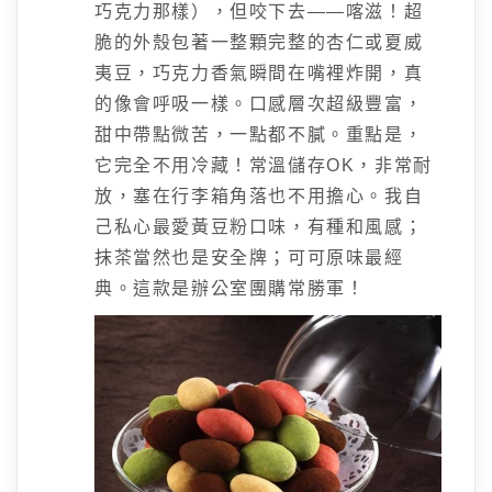
巧克力那樣），但咬下去——喀滋！超
脆的外殼包著一整顆完整的杏仁或夏威
夷豆，巧克力香氣瞬間在嘴裡炸開，真
的像會呼吸一樣。口感層次超級豐富，
甜中帶點微苦，一點都不膩。重點是，
它完全不用冷藏！常溫儲存OK，非常耐
放，塞在行李箱角落也不用擔心。我自
己私心最愛黃豆粉口味，有種和風感；
抹茶當然也是安全牌；可可原味最經
典。這款是辦公室團購常勝軍！