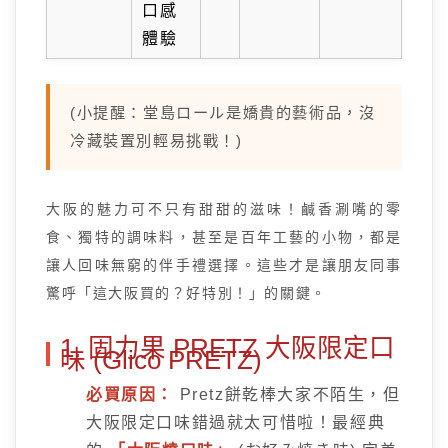
口感
體驗
(小提醒：堂島ロール是嬌貴的藝術品，沒
冷藏裝置別輕易挑戰！)
大阪的魅力可不只有甜甜的滋味！鹹香涮嘴的零
食、獨特的調味料，甚至是百年工藝的小物，都是
讓人回味無窮的伴手禮選擇。這些才是讓朋友同事
驚呼「這大阪買的？好特別！」的關鍵。
1. 固力果 PRETZ 大阪限定口
味 (Glico PRETZ)
必買原因：
Pretz餅乾棒大家不陌生，但
大阪限定口味錯過就太可惜啦！最經典