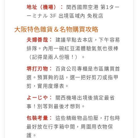
地址（機場）：
関西國際空港 第1ター
ーミナル 3F 出境區域內 免稅店
大阪特色雜貨＆名物購買攻略
夫婦善哉：
建議早點去本店，下午容易
排隊。內用一碗紅豆湯體驗氣氛也很棒
（記得是兩人份哦！）。
堺打刃物：
百貨公司專櫃是市區購買首
選。預算夠的話，選一把好剪刀或指甲
剪，實用度爆表。
よーじや：
關西機場出境後搞定最省
事！別等到最後才想到。
包裝考量：
這些精緻物品怕壓，打包時
最好放在行李箱中間，周圍用衣物保
護。