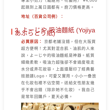
專業小剪刀（裁縫用、花藝用） ¥4,000
起跳到上萬日圓都有。廚刀價格更高。
地址（百貨公司例）：
3. よーじや 吸油麵紙 (Yojiya
あぶらとり紙)
必買原因：
京都老鋪沒錯，但在大阪買
超方便啊！尤其對混合肌、油肌的人來
說，よーじや的吸油麵紙是神器。紙質
細緻柔軟，吸油力超強卻不會過度吸走
水分或弄花妝容，上面還壓印了經典藝
妓臉譜Logo，可愛又實用。小小一疊放
在化妝包裡不佔空間，送給女性朋友幾
乎不會出錯（除非她不化妝）。我自己
是常年回購戶，夏天必備。