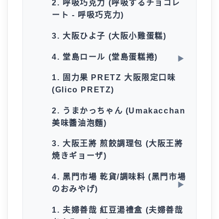
2. 呼吸巧克力 (呼吸するチョコレ
ート - 呼吸巧克力)
3. 大阪ひよ子 (大阪小雞蛋糕)
4. 堂島ロール (堂島蛋糕捲)
1. 固力果 PRETZ 大阪限定口味
(Glico PRETZ)
2. うまかっちゃん (Umakacchan
美味醬油泡麵)
3. 大阪王將 煎餃調理包 (大阪王將
焼きギョーザ)
4. 黑門市場 乾貨/調味料 (黑門市場
のおみやげ)
1. 夫婦善哉 紅豆湯禮盒 (夫婦善哉