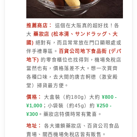
推薦商店：
這個在大阪真的超好找！各
大
藥妝店 (松本清、サンドラッグ、大
國)
絕對有，而且常常放在門口顯眼處或
伴手禮專區。
百貨公司地下食品街 (デパ
地下)
的零食櫃位也找得到，機場免稅店
當然也有，價格落差不大。想一次買齊
各種口味，去大間的唐吉軻德（激安殿
堂）掃貨最方便。
價格：
大盒裝（約180g）大約
¥800 -
¥1,000
；小袋裝（約45g）約
¥250 -
¥300
。藥妝店特價時常有驚喜。
地址：
各大連鎖藥妝店、百貨公司食品
賣場、關西機場免稅店皆有販售。