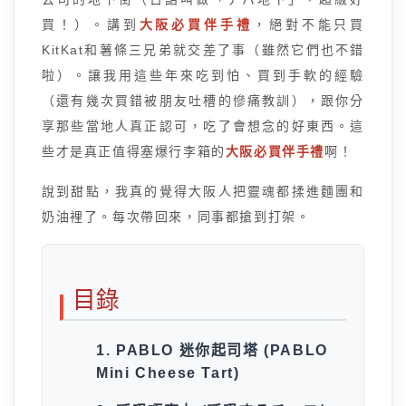
買！）。講到
大阪必買伴手禮
，絕對不能只買
KitKat和薯條三兄弟就交差了事（雖然它們也不錯
啦）。讓我用這些年來吃到怕、買到手軟的經驗
（還有幾次買錯被朋友吐槽的慘痛教訓），跟你分
享那些當地人真正認可，吃了會想念的好東西。這
些才是真正值得塞爆行李箱的
大阪必買伴手禮
啊！
說到甜點，我真的覺得大阪人把靈魂都揉進麵團和
奶油裡了。每次帶回來，同事都搶到打架。
目錄
1. PABLO 迷你起司塔 (PABLO
Mini Cheese Tart)