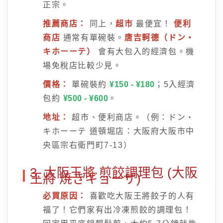
正宗。
推薦商店：
同上，
超市
最便宜！
便利
商店
通常有單碗裝。
唐吉軻德（ドン・
キホーーテ）
會有大包入的經濟包。機
場免稅店比較少見。
價格：
單碗裝約
¥150 - ¥180
；5入經濟
包約
¥500 - ¥600
。
地址：
超市、便利商店。（例：ドン・
キホーーテ 道頓堀店：大阪府大阪市中
央區宗右衛門町7-13）
3. 大阪王將 煎餃調理包 (大阪
王將 焼きギョーザ)
必買原因：
喜歡吃大阪王將餃子的人有
福了！它們家有出冷凍煎餃的調理包！