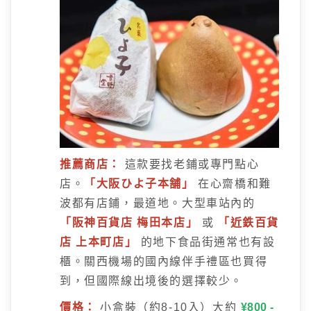
推薦商店：
這款要找老鋪或專門點心
店。
「大阪ひよ子本舗」
在心齋橋和難
波都有店鋪，最道地。大型車站內的
「阪神百貨店 梅田本店」
或
「近鉄百貨
店 上本町店」
的地下食品街通常也有設
櫃。關西機場的國內線伴手禮區也買得
到，但國際線出境後的選擇較少。
價格：
小盒裝（約8-10入）大約
¥800 -