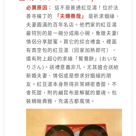
必買原因：
這不是普通紅豆湯！位於法
善寺橫丁的
「夫婦善哉」
是祈求姻緣、
夫妻圓滿的百年名店。他們家的紅豆湯
最特別的是一碗分成兩小碗，象徵夫妻/
情侶分享甜蜜。買它的綜合禮盒，裡面
有真空包的紅豆湯（回家加熱即可）、
還有附上超Q的求緣「鴛鴦餅」(おいな
りさん)。送禮意義非凡，尤其適合送給
新婚夫妻、情侶或是想求好姻緣的朋
友。紅豆湯本身熬得非常綿密香甜，不
會死甜，附的鹹昆布是解膩的靈魂。包
裝精緻典雅，充滿古都風情。