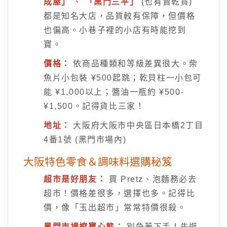
成屋」
、
「黒門三平」
(也有賣乾貨)
都是知名大店，品質較有保障，但價格
也偏高。小巷子裡的小店有時能挖到
寶。
價格：
依商品種類和等級差異很大。柴
魚片小包裝 ¥500起跳；乾貝柱一小包可
能 ¥1,000以上；醬油一瓶約 ¥500-
¥1,500。記得貨比三家！
地址：
大阪府大阪市中央區日本橋2丁目
4番1號 (黑門市場內)
大阪特色零食＆調味料選購秘笈
超市是好朋友：
買 Pretz、泡麵務必去
超市！價格差很多，選擇也多。記得比
價，像「玉出超市」常常特價很殺。
黑門市場挖寶心態：
別急著下手！先逛