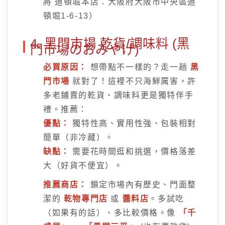
將 道頓堀本店：大阪府大阪市中央區道
頓堀1-6-13）
4. 黑門市場 乾貨/調味料 (黑
門市場のおみやげ)
必買原因：
想帶點不一樣的？走一趟
黑
門市場
就對了！這裡不只海鮮厲害，許
多老鋪賣的乾貨、調味料更是獨特伴手
禮。推薦：
優點：
獨特性高、實用性強、包裝相對
簡單（非冷藏）。
缺點：
需要花時間逛和挑選，價格落差
大（好貨不便宜）。
推薦商店：
鎖定市場內有歷史、門面整
潔的
乾物專門店
或
醬料店
。多試吃
（如果有的話）、多比較價格。像
「千