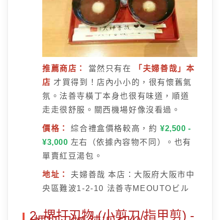
推薦商店：
當然只有在
「夫婦善哉」本
店
才買得到！店內小小的，很有懷舊氣
氛。法善寺橫丁本身也很有味道，順道
走走很舒服。關西機場好像沒看過。
價格：
綜合禮盒價格較高，約
¥2,500 -
¥3,000
左右（依據內容物不同）。也有
單賣紅豆湯包。
地址：
夫婦善哉 本店：大阪府大阪市中
央區難波1-2-10 法善寺MEOUTOビル
2. 堺打刃物 (小剪刀/指甲剪) -