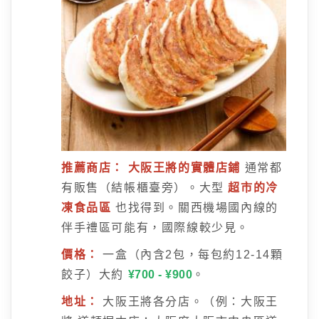
推薦商店：
大阪王將的實體店鋪
通常都
有販售（結帳櫃臺旁）。大型
超市的冷
凍食品區
也找得到。關西機場國內線的
伴手禮區可能有，國際線較少見。
價格：
一盒（內含2包，每包約12-14顆
餃子）大約
¥700 - ¥900
。
地址：
大阪王將各分店。（例：大阪王