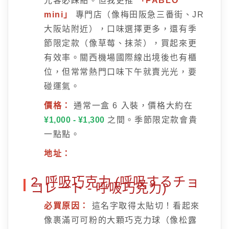
光客必踩點。但我更推
「PABLO
mini」
專門店（像梅田阪急三番街、JR
大阪站附近），口味選擇更多，還有季
節限定款（像草莓、抹茶），買起來更
有效率。關西機場國際線出境後也有櫃
位，但常常熱門口味下午就賣光光，要
碰運氣。
價格：
通常一盒 6 入裝，價格大約在
¥1,000 - ¥1,300
之間。季節限定款會貴
一點點。
地址：
2. 呼吸巧克力 (呼吸するチョ
コレート - 呼吸巧克力)
必買原因：
這名字取得太貼切！看起來
像裹滿可可粉的大顆巧克力球（像松露