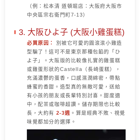
（例：松本清 道頓堀店：大阪府大阪市
中央區宗右衛門町7-13）
3. 大阪ひよ子 (大阪小雞蛋糕)
必買原因：
別被它可愛的圓滾滾小雞造
型騙了！這可不是東京那種包餡的「ひ
よ子」。大阪版的比較像扎實的雞蛋糕
或雞蛋形狀的Castella（長崎蛋糕），
充滿濃鬱的蛋香，口感濕潤綿密，帶點
蜂蜜的香甜。造型真的無敵可愛，送給
有小孩的朋友或長輩特別討喜。甜度適
中，配茶或咖啡超讚。儲存期限也比較
長，大約有
2-3週
。算是經典不敗、視覺
味覺都加分的選擇。