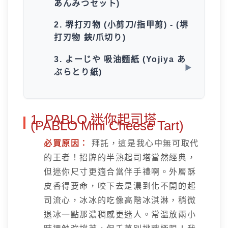
あんみつセット)
2. 堺打刃物 (小剪刀/指甲剪) - (堺
打刃物 鋏/爪切り)
3. よーじや 吸油麵紙 (Yojiya あ
ぶらとり紙)
1. PABLO 迷你起司塔
(PABLO Mini Cheese Tart)
必買原因：
拜託，這是我心中無可取代
的王者！招牌的半熟起司塔當然經典，
但迷你尺寸更適合當伴手禮啊。外層酥
皮香得要命，咬下去是濃到化不開的起
司流心，冰冰的吃像高階冰淇淋，稍微
退冰一點那濃稠感更迷人。常溫放兩小