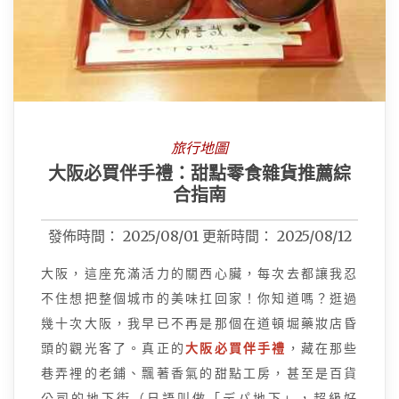
旅行地圖
大阪必買伴手禮：甜點零食雜貨推薦綜
合指南
發佈時間：
2025/08/01
更新時間：
2025/08/12
大阪，這座充滿活力的關西心臟，每次去都讓我忍
不住想把整個城市的美味扛回家！你知道嗎？逛過
幾十次大阪，我早已不再是那個在道頓堀藥妝店昏
頭的觀光客了。真正的
大阪必買伴手禮
，藏在那些
巷弄裡的老鋪、飄著香氣的甜點工房，甚至是百貨
公司的地下街（日語叫做「デパ地下」，超級好