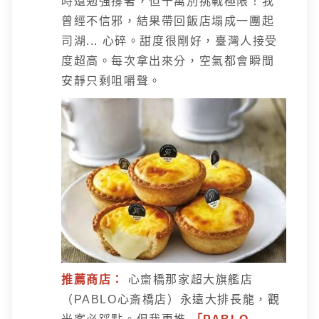
時還勉強撐著，但千萬別挑戰極限！我
曾經不信邪，結果帶回飯店塌成一團起
司湖... 心碎。甜度很剛好，臺灣人接受
度超高。每次拿出來分，空氣都會瞬間
安靜只剩咀嚼聲。
推薦商店：
心齋橋那家超大旗艦店
（PABLO心斎橋店）永遠大排長龍，觀