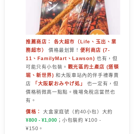
推薦商店：
各大超市（Life、玉出、業
務超市）
價格最划算！
便利商店 (7-
11、FamilyMart、Lawson)
也有，但
可能只有小包裝。
觀光區的土產店 (道頓
堀、新世界)
和大阪車站內的伴手禮專賣
店
「大阪駅おみやげ処」
也一定有，但
價格稍微高一點點。機場免稅店當然也
有。
價格：
大盒家庭號（約40小包）大約
¥800 - ¥1,000
；小包裝約 ¥100 -
¥150。