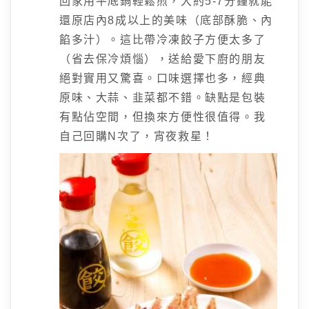
回家用平底鍋輕鬆煎，大約5-7分鐘就能
還原店內8成以上的美味（底部酥脆、內
餡多汁）。這比帶冷凍餃子方便太多了
（省去保冷煩惱），送給愛下廚的朋友
絕對實用又驚喜。口味選擇也多，經典
原味、大蒜、韭菜都不錯。缺點是包裝
有點佔空間，但換來方便性很值得。我
自己回購N次了，宵夜救星！