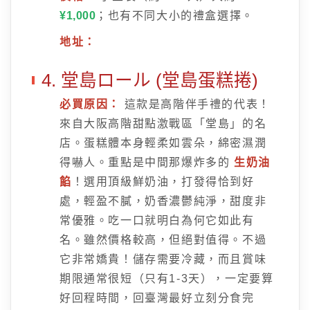
¥1,000
；也有不同大小的禮盒選擇。
地址：
4. 堂島ロール (堂島蛋糕捲)
必買原因：
這款是高階伴手禮的代表！
來自大阪高階甜點激戰區「堂島」的名
店。蛋糕體本身輕柔如雲朵，綿密濕潤
得嚇人。重點是中間那爆炸多的
生奶油
餡
！選用頂級鮮奶油，打發得恰到好
處，輕盈不膩，奶香濃鬱純淨，甜度非
常優雅。吃一口就明白為何它如此有
名。雖然價格較高，但絕對值得。不過
它非常嬌貴！儲存需要冷藏，而且賞味
期限通常很短（只有1-3天），一定要算
好回程時間，回臺灣最好立刻分食完