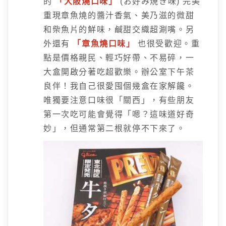
的
「大阪燒口味」
(お好み焼き味) 完美
重現章魚燒的醬汁香氣、美乃滋的微甜
和柴魚片的鮮味，鹹甜交織超涮嘴。另
外還有
「章魚燒口味」
也很受歡迎。重
點是價格親民、輕巧好帶、不易碎，一
大盒開啟分著吃超歡樂。辦公室下午茶
良伴！我自己很愛囤個幾盒在家解饞。
唯獨要注意口味很「關西」，有些朋友
第一次吃可能會覺得「嗯？這味道好奇
妙」，但通常第二根就停不下來了。