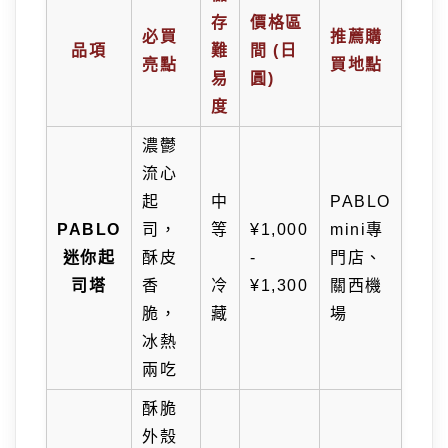
存
價格區
必買
推薦購
品項
難
間 (日
亮點
買地點
易
圓)
度
濃鬱
流心
起
中
PABLO
PABLO
司，
等
¥1,000
mini專
迷你起
酥皮
️
-
門店、
司塔
香
冷
¥1,300
關西機
脆，
藏
場
冰熱
兩吃
酥脆
外殼