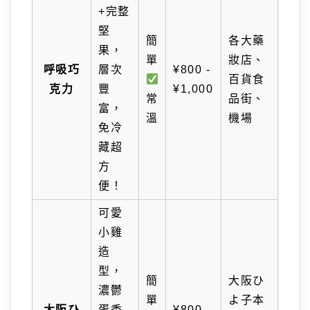
+完整
堅
簡
各大藥
果，
單
妝店、
呼吸巧
層次
¥800 -
百貨食
克力
豐
¥1,000
常
品街、
富，
溫
機場
免冷
藏超
方
便！
可愛
小雞
造
型，
簡
大阪ひ
濃鬱
單
よ子本
大阪ひ
蛋香
¥800 -