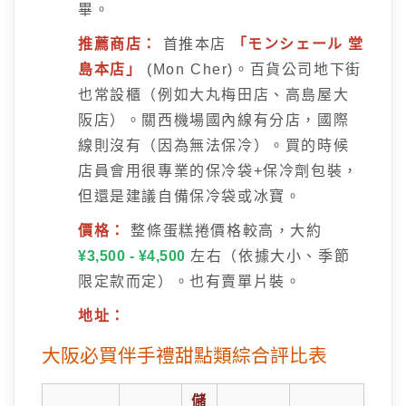
畢。
推薦商店：
首推本店
「モンシェール 堂
島本店」
(Mon Cher)。百貨公司地下街
也常設櫃（例如大丸梅田店、高島屋大
阪店）。關西機場國內線有分店，國際
線則沒有（因為無法保冷）。買的時候
店員會用很專業的保冷袋+保冷劑包裝，
但還是建議自備保冷袋或冰寶。
價格：
整條蛋糕捲價格較高，大約
¥3,500 - ¥4,500
左右（依據大小、季節
限定款而定）。也有賣單片裝。
地址：
大阪必買伴手禮甜點類綜合評比表
儲