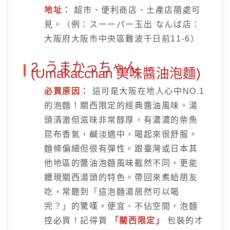
地址：
超市、便利商店、土產店隨處可
見。（例：スーーパー玉出 なんば店：
大阪府大阪市中央區難波千日前11-6）
2. うまかっちゃん
(Umakacchan 美味醬油泡麵)
必買原因：
這可是大阪在地人心中NO.1
的泡麵！關西限定的經典醬油風味。湯
頭清澈但滋味非常醇厚，有濃濃的柴魚
昆布香氣，鹹淡適中，喝起來很舒服。
麵條偏細但很有彈性。跟臺灣或日本其
他地區的醬油泡麵風味截然不同，更能
體現關西湯頭的特色。帶回來煮給朋友
吃，常聽到「這泡麵湯居然可以喝
完？」的驚嘆。便宜、不佔空間，泡麵
控必買！記得買
「關西限定」
包裝的才