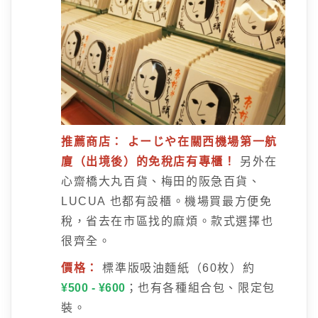
推薦商店：
よーじや在關西機場第一航
廈（出境後）的免稅店有專櫃！
另外在
心齋橋大丸百貨、梅田的阪急百貨、
LUCUA 也都有設櫃。機場買最方便免
稅，省去在市區找的麻煩。款式選擇也
很齊全。
價格：
標準版吸油麵紙（60枚）約
¥500 - ¥600
；也有各種組合包、限定包
裝。