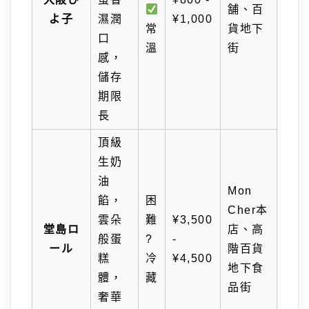
舗、百
よ子
濕潤
¥1,000
常
貨地下
口
溫
街
感，
儲存
期限
長
頂級
生奶
油
Mon
餡，
困
Cher本
雲朵
難
¥3,500
堂島ロ
店、高
般蛋
?
-
ール
階百貨
糕
冷
¥4,500
地下食
體，
藏
品街
奢華