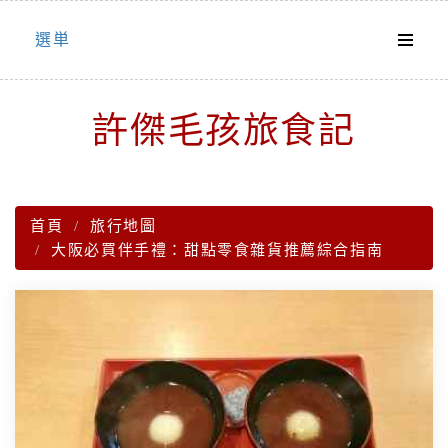
Skip
選単
to
content
許傑毛孩旅食記
首頁
旅行地圖
大阪必買伴手禮：甜點零食雜貨推薦綜合指南