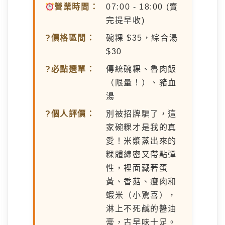
營業時間：
07:00 - 18:00 (賣
完提早收)
?價格區間：
碗粿 $35，綜合湯
$30
?必點選單：
傳統碗粿、魯肉飯
（限量！）、豬血
湯
?個人評價：
別被招牌騙了，這
家碗粿才是我的真
愛！米漿蒸出來的
粿體綿密又帶點彈
性，裡面藏著蛋
黃、香菇、瘦肉和
蝦米（小驚喜），
淋上不死鹹的醬油
膏，古早味十足。