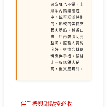
鳳梨酥也不錯，土
鳳梨內餡酸甜適
中。鹹蛋糕滿特別
的，鬆軟的蛋糕夾
著肉燥餡，鹹香口
味。店內裝潢明亮
整潔，服務人員態
度好，很適合挑選
精緻伴手禮。價格
比一般糕餅店稍
高，但質感有到。
伴手禮與甜點控必收