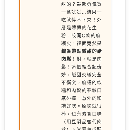
甜的？鼓起勇氣買
一盒試試...結果一
吃就停不下來！外
層是薄薄的花生
粉，咬開Q軟的麻
糬皮，裡面竟然是
鹹香帶點微甜的豬
肉鬆
！對，就是肉
鬆！這個組合超奇
妙，鹹甜交織完全
不衝突，麻糬的軟
糯和肉鬆的酥鬆口
感碰撞，意外的和
諧好吃。原味就很
棒，也有素食口味
（用豆製品替代肉
鬆）。當零嘴或配