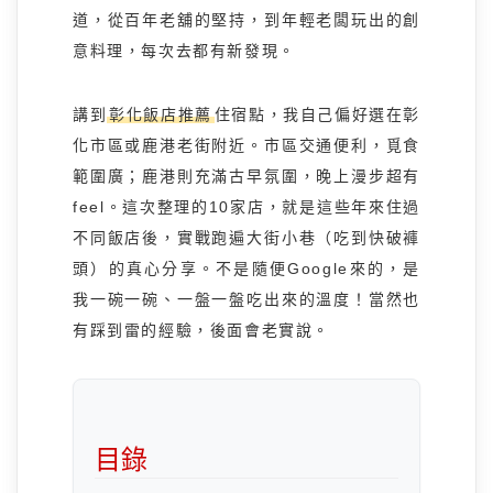
道，從百年老舖的堅持，到年輕老闆玩出的創
意料理，每次去都有新發現。
講到
彰化飯店推薦
住宿點，我自己偏好選在彰
化市區或鹿港老街附近。市區交通便利，覓食
範圍廣；鹿港則充滿古早氛圍，晚上漫步超有
feel。這次整理的10家店，就是這些年來住過
不同飯店後，實戰跑遍大街小巷（吃到快破褲
頭）的真心分享。不是隨便Google來的，是
我一碗一碗、一盤一盤吃出來的溫度！當然也
有踩到雷的經驗，後面會老實說。
目錄