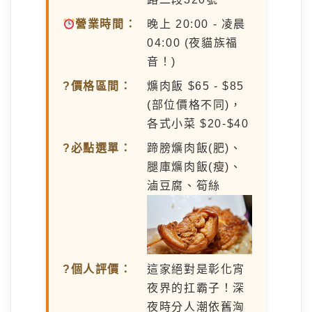
營業時間：
晚上 20:00 - 凌晨
04:00 (夜貓族福
音！)
?價格區間：
爌肉飯 $65 - $85
(部位價格不同)，
各式小菜 $20-$40
?必點選單：
蹄膀爌肉飯(肥)、
腿庫爌肉飯(瘦)、
滷豆腐、筍絲
?個人評價：
這家絕對是彰化宵
夜界的扛霸子！深
夜時分人潮依舊洶