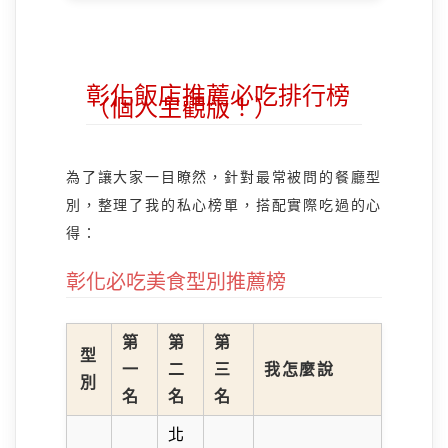
彰化飯店推薦必吃排行榜
（個人主觀版！）
為了讓大家一目瞭然，針對最常被問的餐廳型
別，整理了我的私心榜單，搭配實際吃過的心
得：
彰化必吃美食型別推薦榜
第
第
第
型
一
二
三
我怎麼說
別
名
名
名
北