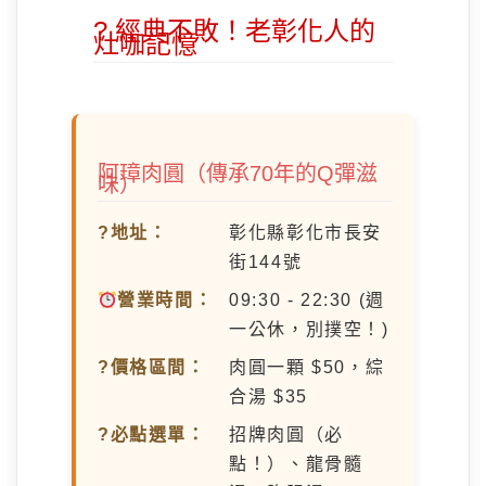
? 經典不敗！老彰化人的
灶咖記憶
阿璋肉圓（傳承70年的Q彈滋
味）
?地址：
彰化縣彰化市長安
街144號
營業時間：
09:30 - 22:30 (週
一公休，別撲空！)
?價格區間：
肉圓一顆 $50，綜
合湯 $35
?必點選單：
招牌肉圓（必
點！）、龍骨髓