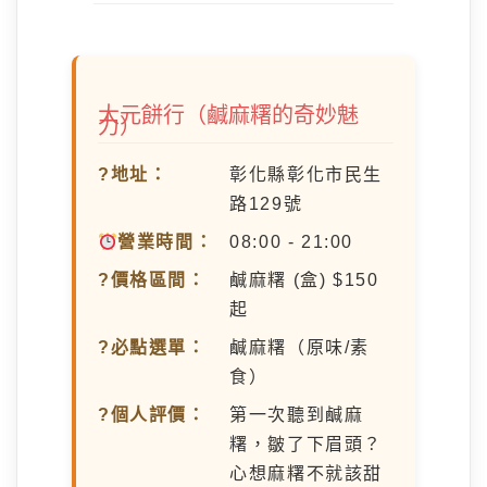
大元餅行（鹹麻糬的奇妙魅
力）
?地址：
彰化縣彰化市民生
路129號
營業時間：
08:00 - 21:00
?價格區間：
鹹麻糬 (盒) $150
起
?必點選單：
鹹麻糬（原味/素
食）
?個人評價：
第一次聽到鹹麻
糬，皺了下眉頭？
心想麻糬不就該甜