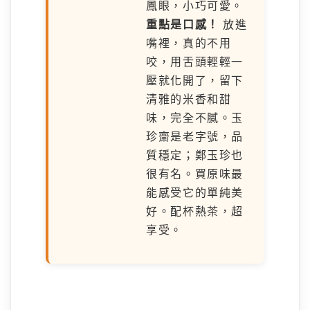
鳳眼，小巧可愛。
重點是口感！
放進
嘴裡，真的不用
咬，用舌頭輕輕一
壓就化開了，留下
清雅的米香和甜
味，完全不膩。玉
珍齋是老字號，品
質穩定；鄭玉珍也
很有名。買原味最
能感受它的單純美
好。配杯熱茶，超
享受。