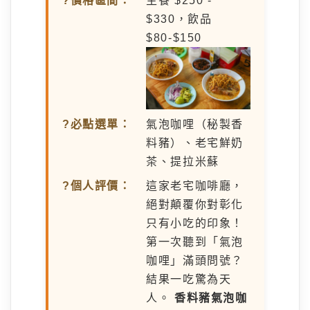
?價格區間：
主餐 $250 -
$330，飲品
$80-$150
?必點選單：
氣泡咖哩（秘製香
料豬）、老宅鮮奶
茶、提拉米蘇
?個人評價：
這家老宅咖啡廳，
絕對顛覆你對彰化
只有小吃的印象！
第一次聽到「氣泡
咖哩」滿頭問號？
結果一吃驚為天
人。
香料豬氣泡咖