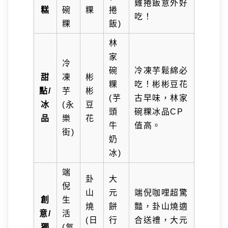
雞捲飯意外好
糕
碗
粿
捲
吃！
粿
飯)
林
家
冷
碗
冷凍芋鬆綿必
甜
凍
彬
粿
吃！彬彬豆花
點/
芋
彬
(芋
古早味，林家
冰
(永
豆
頭
碗粿冰品CP
品
樂
花
牛
值高。
街)
奶
冰)
端
卦
大
倪
山
元
端倪咖哩超驚
創
生
燒
餅
豔，卦山燒適
意/
活
(日
行
合送禮，大元
獨
(氣