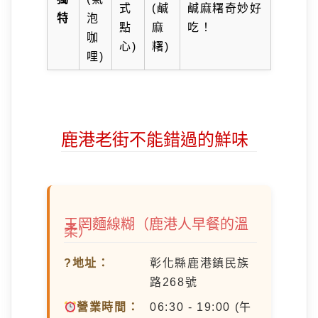
式
(鹹
鹹麻糬奇妙好
特
泡
點
麻
吃！
咖
心)
糬)
哩)
鹿港老街不能錯過的鮮味
王罔麵線糊（鹿港人早餐的溫
柔）
?地址：
彰化縣鹿港鎮民族
路268號
營業時間：
06:30 - 19:00 (午