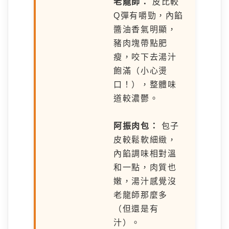
老龍師：
皮比較
Q彈有嚼勁，內餡
醬油香氣明顯，
豬肉塊帶點肥
瘦，咬下去湯汁
飽滿（小心燙
口！），整體味
道較濃鬱。
阿振肉包：
包子
皮較鬆軟細緻，
內餡調味相對溫
和一點，肉質也
嫩，湯汁感覺沒
老龍師那麼多
（但還是有
汁）。