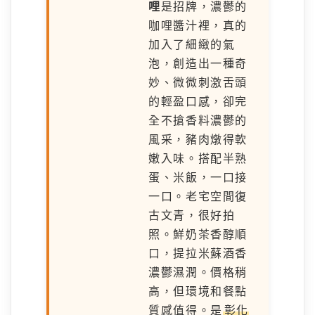
哩
是招牌，濃鬱的
咖哩醬汁裡，真的
加入了細緻的氣
泡，創造出一種奇
妙、微微刺激舌頭
的輕盈口感，卻完
全不搶香料濃鬱的
風采，豬肉燉得軟
嫩入味。搭配半熟
蛋、米飯，一口接
一口。老宅空間復
古文青，很好拍
照。鮮奶茶香醇順
口，提拉米蘇酒香
濃鬱濕潤。價格稍
高，但環境和餐點
質感值得。是
彰化