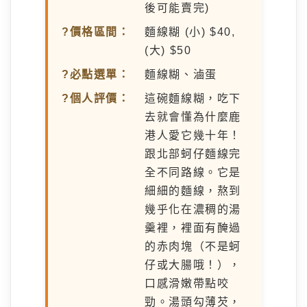
後可能賣完)
?價格區間：
麵線糊 (小) $40,
(大) $50
?必點選單：
麵線糊、滷蛋
?個人評價：
這碗麵線糊，吃下
去就會懂為什麼鹿
港人愛它幾十年！
跟北部蚵仔麵線完
全不同路線。它是
細細的麵線，熬到
幾乎化在濃稠的湯
羹裡，裡面有醃過
的赤肉塊（不是蚵
仔或大腸哦！），
口感滑嫩帶點咬
勁。湯頭勾薄芡，