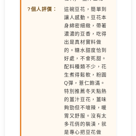
?個人評價：
這碗豆花，簡單到
讓人感動。豆花本
身綿密細緻，帶著
濃濃的豆香，吃得
出是真材實料做
的。糖水甜度恰到
好處，不會死甜。
配料種類不少，花
生煮得鬆軟，粉圓
Q彈，薏仁飽滿。
特別推薦冬天點熱
的薑汁豆花，薑味
夠勁但不嗆辣，暖
胃又舒服。沒有太
多花俏的裝潢，就
是專心把豆花做