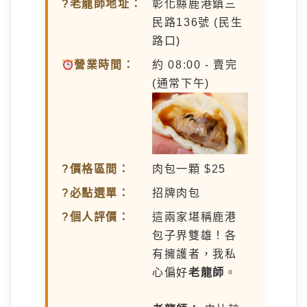
?老龍師地址：
彰化縣鹿港鎮三
民路136號 (民生
路口)
營業時間：
約 08:00 - 賣完
(通常下午)
?價格區間：
肉包一顆 $25
?必點選單：
招牌肉包
?個人評價：
這兩家堪稱鹿港
包子界雙雄！各
有擁護者，我私
心偏好
老龍師
。