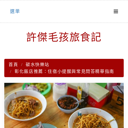
Skip
選単
to
content
許傑毛孩旅食記
首頁
碳水快樂站
彰化飯店推薦：住宿小提醒與常見問答精華指南