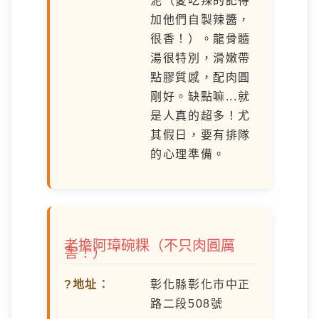
泥（愛吃辣的記得
加他們自製辣醬，
很香！）。龍骨髓
湯很特別，滑嫩帶
點膠質感，配肉圓
剛好。缺點嘛...就
是人真的超多！尤
其假日，要有排隊
的心理準備。
老擔阿璋碗粿（不只肉圓厲
害！）
?地址：
彰化縣彰化市中正
路二段508號