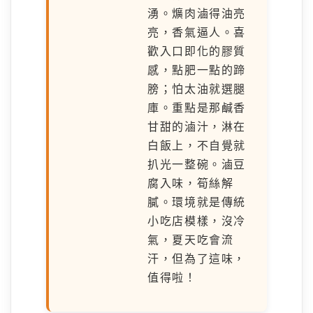
湧。爌肉滷得油亮
亮，香氣逼人。喜
歡入口即化的膠質
感，點肥一點的蹄
膀；怕太油就選腿
庫。重點是那鹹香
甘甜的滷汁，淋在
白飯上，不自覺就
扒光一整碗。滷豆
腐入味，筍絲解
膩。環境就是傳統
小吃店模樣，沒冷
氣，夏天吃會流
汗，但為了這味，
值得啦！