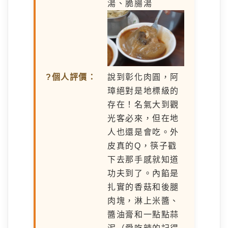
湯、脆腸湯
?個人評價：
說到彰化肉圓，阿
璋絕對是地標級的
存在！名氣大到觀
光客必來，但在地
人也還是會吃。外
皮真的Q，筷子戳
下去那手感就知道
功夫到了。內餡是
扎實的香菇和後腿
肉塊，淋上米醬、
醬油膏和一點點蒜