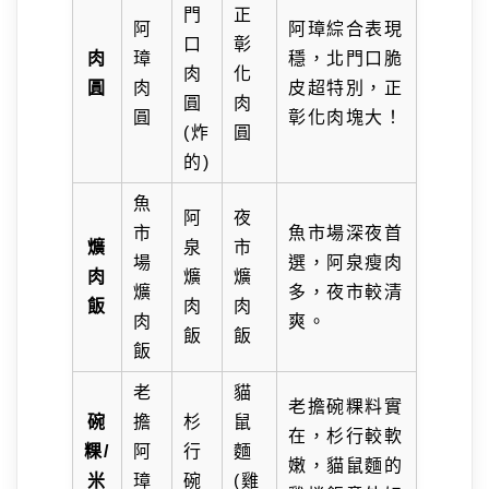
門
正
阿
阿璋綜合表現
口
彰
肉
璋
穩，北門口脆
肉
化
圓
肉
皮超特別，正
圓
肉
圓
彰化肉塊大！
(炸
圓
的)
魚
阿
夜
市
魚市場深夜首
爌
泉
市
場
選，阿泉瘦肉
肉
爌
爌
爌
多，夜市較清
飯
肉
肉
肉
爽。
飯
飯
飯
老
貓
老擔碗粿料實
碗
擔
杉
鼠
在，杉行較軟
粿/
阿
行
麵
嫩，貓鼠麵的
米
璋
碗
(雞