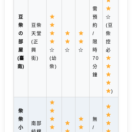
需
豆
預
☆
柴
豆柴
約
(豆
の
天堂
/
柴
部
(正
限
控
屋
興
☆
☆
☆
時
必
(臺
街)
(幼
70
南)
柴)
分
鐘
)
柴
柴
無
南部
小
/
純樸