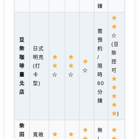
鐘
需
☆
豆
預
(豆
柴
日式
約
柴
咖
明亮
/
控
啡
(打
限
☆
可
臺
卡
☆
☆
時
北
型)
60
店
分
鐘
)
柴
無
田
寬敞
/