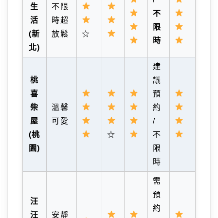
生
不限
不
活
時超
限
(新
放鬆
☆
時
北)
建
桃
議
喜
預
柴
溫馨
約
屋
可愛
/
(桃
☆
不
園)
限
時
需
預
汪
約
汪
安靜