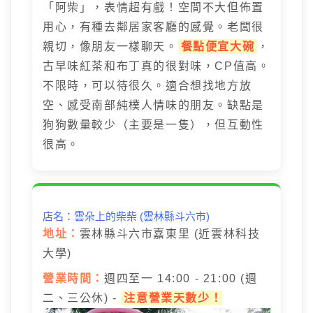
「阿柴」，表情超有戲！空間不大但佈置
用心，有種去鄰居家客廳的感覺。老闆很
親切，像朋友一樣聊天。
餐點便宜大碗
，
古早味紅茶和布丁真的很對味，CP值高。
不限時，可以待很久。適合想找地方放
空、感受南部純樸人情味的朋友。缺點是
狗狗數量較少（主要是一隻），但互動性
很高。
店名：雲朵上的柴柴 (雲林縣斗六市)
地址：
雲林縣斗六市嘉東里 (近雲林科技
大學)
營業時間：
週四至一 14:00 - 21:00 (週
二、三公休) -
注意營業天數少！