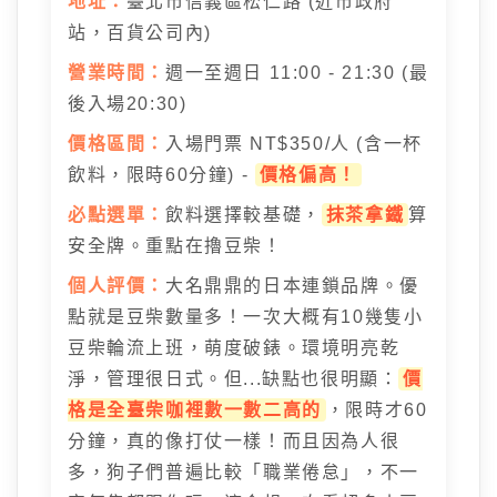
地址：
臺北市信義區松仁路 (近市政府
站，百貨公司內)
營業時間：
週一至週日 11:00 - 21:30 (最
後入場20:30)
價格區間：
入場門票 NT$350/人 (含一杯
飲料，限時60分鐘) -
價格偏高！
必點選單：
飲料選擇較基礎，
抹茶拿鐵
算
安全牌。重點在擼豆柴！
個人評價：
大名鼎鼎的日本連鎖品牌。優
點就是豆柴數量多！一次大概有10幾隻小
豆柴輪流上班，萌度破錶。環境明亮乾
淨，管理很日式。但...缺點也很明顯：
價
格是全臺柴咖裡數一數二高的
，限時才60
分鐘，真的像打仗一樣！而且因為人很
多，狗子們普遍比較「職業倦怠」，不一