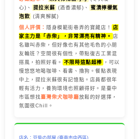
心)、
提拉米蘇
(酒香濃郁)、
蜜漬檸檬氣
泡飲
(清爽解膩)
個人評價：
隱身模範街巷弄的寶藏店！
店
家主力是「赤柴」，非常漂亮有精神。
店
名雖叫赤柴，但好像也有其他毛色的小朋
友輪班？空間很有個性，帶點復古工業混
搭風，拍照好看。
不限時這點超棒
，可以
慢悠悠地喝咖啡、看書、擼狗。餐點表現
中上，提拉米蘇很有記憶點。店員都很年
輕有活力，養狗環境也照顧得好。是臺中
市區想找
臺灣柴犬咖啡廳
放鬆的好選擇，
氛圍很Chill。
店名：豆柴の部屋 (臺南市中西區)