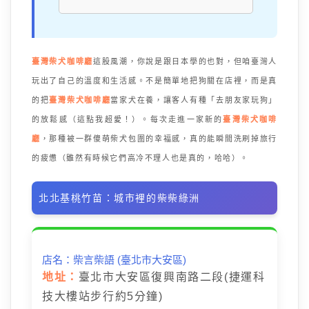
臺灣柴犬咖啡廳
這股風潮，你說是跟日本學的也對，但咱臺灣人
玩出了自己的溫度和生活感。不是簡單地把狗關在店裡，而是真
的把
臺灣柴犬咖啡廳
當家犬在養，讓客人有種「去朋友家玩狗」
的放鬆感（這點我超愛！）。每次走進一家新的
臺灣柴犬咖啡
廳
，那種被一群傻萌柴犬包圍的幸福感，真的能瞬間洗刷掉旅行
的疲憊（雖然有時候它們高冷不理人也是真的，哈哈）。
北北基桃竹苗：城市裡的柴柴綠洲
店名：柴言柴語 (臺北市大安區)
地址：
臺北市大安區復興南路二段(捷運科
技大樓站步行約5分鐘)