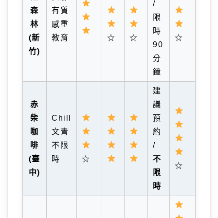
/
森
有質
限
林
感重
時
(新
教育
☆
☆
☆
90
竹)
分
鐘
建
赤
議
柴
Chill
預
咖
文青
約
啡
不限
/
(臺
時
☆
不
☆
中)
限
時