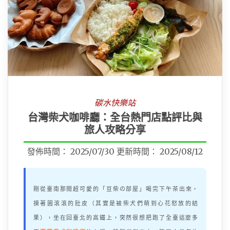
碳水快樂站
台灣柴犬咖啡廳：全台熱門店點評比與
旅人攻略分享
發佈時間：
2025/07/30
更新時間：
2025/08/12
剛從臺南那間超可愛的「豆柴の部屋」喝完下午茶出來，
摸著圓滾滾的肚皮（其實是被柴犬們萌到心花怒放的結
果），坐在回臺北的高鐵上，突然很想把跑了全臺這麼多