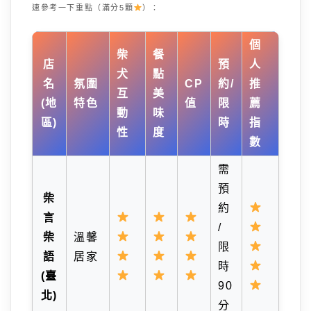
速參考一下重點（滿分5顆
）：
個
柴
餐
店
預
人
犬
點
名
氛圍
CP
約/
推
互
美
(地
特色
值
限
薦
動
味
區)
時
指
性
度
數
需
預
柴
約
言
/
柴
溫馨
限
語
居家
時
(臺
90
北)
分