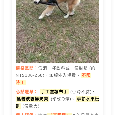
價格區間：
低消一杯飲料或一份甜點 (約
NT$180-250)，無額外入場費，
不限
時！
必點選單：
手工焦糖布丁
(香滑不膩)、
黑糖波霸鮮奶茶
(珍珠Q彈)、
季節水果松
餅
(份量大)