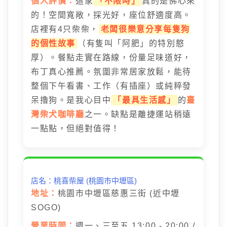
個人評價：
這家
「不限時」
真的是佛心來
的！空間寬敞，採光好，座位舒適度高。
店裡有4只柴柴，
老闆很樂意分享每隻狗
的個性故事
（有隻叫「阿肥」的特別憨
厚）。餐點走實在路線，份量足味道好，
布丁真心推薦。氛圍非常居家放鬆，能待
整個下午看書、工作（有插座）或純粹發
呆擼狗。是我心目中
「最具生活感」
的
臺
灣柴犬咖啡廳
之一。缺點是離捷運站稍遠
一點點，但絕對值得！
店名：桃喜柴屋 (桃園市中壢區)
地址：
桃園市中壢區慈惠三街 (近中壢
SOGO)
營業時間：
週一、三至五 13:00 - 20:00 /