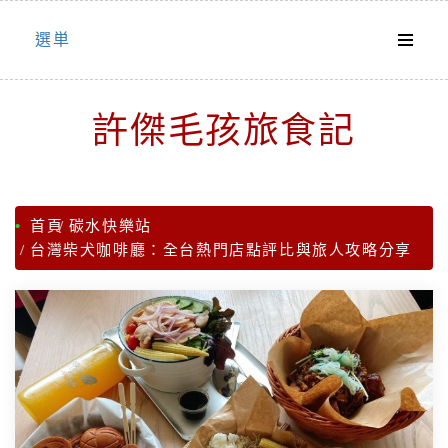
Skip
選単
to
content
許傑毛孩旅食記
首頁
碳水快樂站
台灣柴犬咖啡廳：全台熱門店點評比與旅人攻略分享