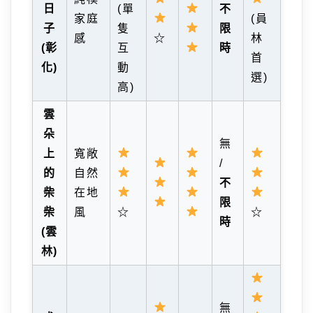
日
(單
不
家庭
(員
子
隻
限
感
☆
林
(彰
互
時
首
化)
動
選)
高)
雲
朵
無
上
寬敞
/
的
自然
不
柴
在地
限
柴
風
☆
☆
時
(雲
林)
無