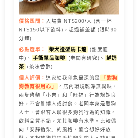
價格區間：
入場費 NT$200/人 (含一杯
NT$150以下飲料)，超過補差額 (限時90
分鐘)
必點選單：
柴犬造型馬卡龍
(甜度適
中)、
手衝單品咖啡
(老闆有研究)、
鮮奶
茶
(茶味香醇)
個人評價：
這家給我印象最深的是
「對狗
狗教育很用心」
。店內環境乾淨無異味，
兩隻柴柴「小吉」和「旺福」行為規矩良
好，不會亂撲人或討食。老闆本身是愛狗
人士，會跟客人聊很多狗狗行為的知識。
飲料品質不錯，尤其咖啡有水準。比較偏
向「安靜擼柴」的風格，適合想好好放