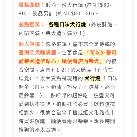
價格區間：
低消一份犬行燒 (約NT$60-
80)，飲品另計 (約NT$80-130)。
必點選單：
各種口味犬行燒
(外皮酥脆，
內餡飽滿，柴犬造型滿分！)
個人評價：
嚴格來說，這不完全是傳統的
臺灣柴犬咖啡廳
。它更像是
「可以外帶可
愛柴犬造型點心，順便看店內柴犬」
的複
合空間。店內有1-2只柴犬鎮店（有時在
睡覺）。最大賣點是現烤的
犬行燒
！口味
超多（紅豆、奶油、巧克力、抹茶、起司
馬鈴薯...），熱呼呼的超好吃，造型又可
愛到捨不得吃，拍照打卡必買！飲料選擇
相對少。很適合當伴手禮或逛文化路夜市
時買來解饞，順便看兩眼柴柴。想長時間
擼狗的不太合適。