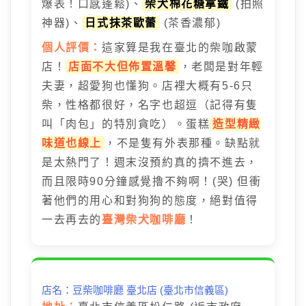
爆表！口感蓬鬆)、
柴犬棉花糖拿鐵
(拍照
神器)、
日式抹茶歐蕾
(茶香濃郁)
個人評價：
這家算是我在臺北的柴咖啟蒙
店！
店面不大但佈置溫馨
，老闆是對年輕
夫妻，超愛狗也懂狗。店裡大概有5-6只
柴，性格都很好，名字也超逗（記得有隻
叫「肉包」的特別貪吃）。蛋糕
造型精緻
味道也線上
，不是隻有外表那種。缺點就
是太熱門了！週末沒預約真的擠不進去，
而且限時90分鐘感覺擼不夠啊！(哭) 但衝
著他們的用心和對狗狗的態度，絕對值得
一去再去的
臺灣柴犬咖啡廳
！
店名：豆柴咖啡廳 臺北店 (臺北市信義區)