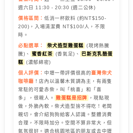
週六日 11:30 - 20:30 (週二公休)
價格區間：
低消一杯飲料 (約NT$150-
200)，入場清潔費 NT$100/人，不限
時。
必點選單：
柴犬造型雞蛋糕
(現烤熱騰
騰)、
蜜香紅茶
(香氣足)、
巴斯克乳酪蛋
糕
(濃郁綿密)
個人評價：
中壢一帶評價很高的
臺灣柴犬
咖啡廳
！店內以溫馨木質調為主，有兩隻
常駐的可愛赤柴，叫「桃喜」和「喜
多」，很親人。
雞蛋糕是招牌
，現點現
做，外脆內軟，柴犬造型捨不得吃！老闆
親切，會介紹狗狗給客人認識。整體消費
合理，不限時加分。空間不算非常大，但
氣氛很好。適合桃園地區的朋友或去中壢