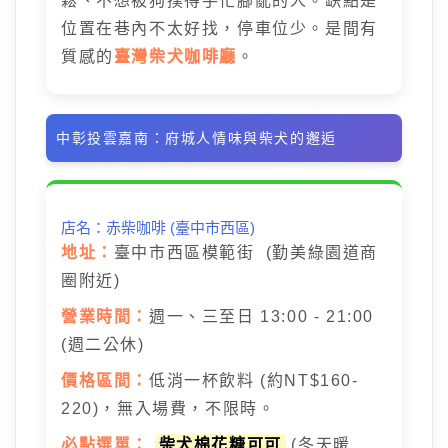
鬆、不想被狗撲得手忙腳亂的人。缺點是
位置在巷內不太好找，停車位少。是間有
質感的
臺灣柴犬咖啡廳
。
中彰投雲嘉南：府城人情味與柴犬的邂逅
店名：赤柴咖啡 (臺中市西區)
地址：
臺中市西區模範街 (勤美綠園道商
圈附近)
營業時間：
週一、三至日 13:00 - 21:00
(週二公休)
價格區間：
低消一杯飲料 (約NT$160-
220)，無入場費，不限時。
必點選單：
柴犬棉花糖可可
(冬天暖