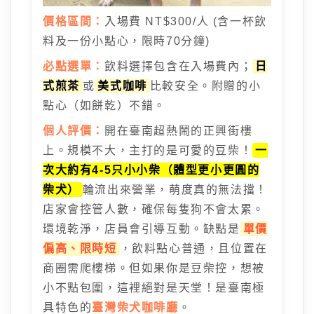
價格區間：
入場費 NT$300/人 (含一杯飲
料及一份小點心，限時70分鐘)
必點選單：
飲料選擇包含在入場費內；
日
式煎茶
或
美式咖啡
比較安全。附贈的小
點心（如餅乾）不錯。
個人評價：
開在臺南超熱鬧的正興街樓
上。規模不大，主打的是可愛的豆柴！
一
次大約有4-5只小小柴（體型更小更圓的
柴犬）
輪流出來營業，萌度真的無法擋！
店家會控管人數，確保每隻狗不會太累。
環境乾淨，店員會引導互動。缺點是
單價
偏高、限時短
，飲料點心普通，且位置在
商圈需爬樓梯。但如果你是豆柴控，想被
小不點包圍，這裡絕對是天堂！是臺南極
具特色的
臺灣柴犬咖啡廳
。