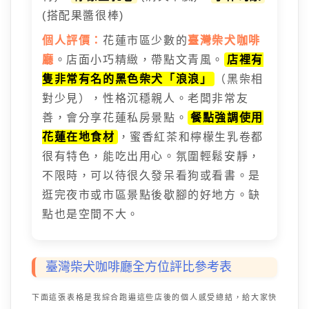
(搭配果醬很棒)
個人評價：
花蓮市區少數的
臺灣柴犬咖啡
廳
。店面小巧精緻，帶點文青風。
店裡有
隻非常有名的黑色柴犬「浪浪」
（黑柴相
對少見），性格沉穩親人。老闆非常友
善，會分享花蓮私房景點。
餐點強調使用
花蓮在地食材
，蜜香紅茶和檸檬生乳卷都
很有特色，能吃出用心。氛圍輕鬆安靜，
不限時，可以待很久發呆看狗或看書。是
逛完夜市或市區景點後歇腳的好地方。缺
點也是空間不大。
臺灣柴犬咖啡廳全方位評比參考表
下面這張表格是我綜合跑遍這些店後的個人感受總結，給大家快