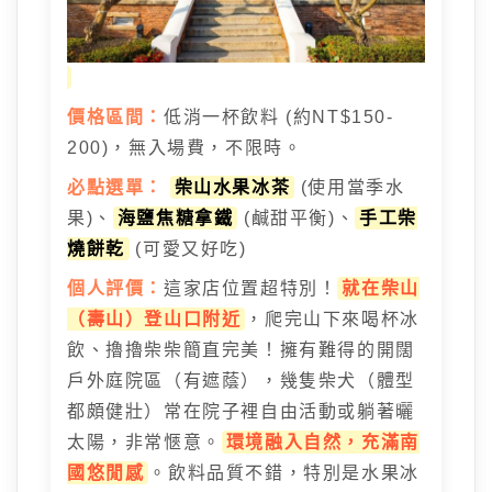
價格區間：
低消一杯飲料 (約NT$150-
200)，無入場費，不限時。
必點選單：
柴山水果冰茶
(使用當季水
果)、
海鹽焦糖拿鐵
(鹹甜平衡)、
手工柴
燒餅乾
(可愛又好吃)
個人評價：
這家店位置超特別！
就在柴山
（壽山）登山口附近
，爬完山下來喝杯冰
飲、擼擼柴柴簡直完美！擁有難得的開闊
戶外庭院區（有遮蔭），幾隻柴犬（體型
都頗健壯）常在院子裡自由活動或躺著曬
太陽，非常愜意。
環境融入自然，充滿南
國悠閒感
。飲料品質不錯，特別是水果冰