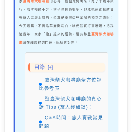
家
臺灣柴犬咖啡廳
的心得一股腦兒倒出來。跑了十幾年旅
行，咖啡喝過不少，狗子也見過很多，但能把這兩樣結合
得讓人這麼上癮的，還真是臺灣這些柴咖的獨到之處啊！
今天這篇，不搞啥華麗開場白，咱們就實打實嘮嘮，把我
這幾年一家家「擼」過來的經驗，還有那些
臺灣柴犬咖啡
廳
藏在細節裡的門道，統統告訴你。
目錄
[+]
臺灣柴犬咖啡廳全方位評
比參考表
逛臺灣柴犬咖啡廳的真心
話 Tips (旅人經驗談)：
Q&A時間：旅人實戰常見
問題