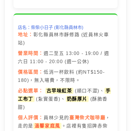
店名：柴柴小日子 (彰化縣員林市)
地址：
彰化縣員林市靜修路 (近員林火車
站)
營業時間：
週二至五 13:00 - 19:00 / 週
六日 11:00 - 20:00 (週一公休)
價格區間：
低消一杯飲料 (約NT$150-
180)，無入場費，不限時。
必點選單：
古早味紅茶
(順口不澀)、
手
工布丁
(紮實蛋香)、
奶酥厚片
(酥脆香
甜)
個人評價：
員林少見的
臺灣柴犬咖啡廳
，
走的是
溫馨家庭風
。店裡有隻招牌赤柴