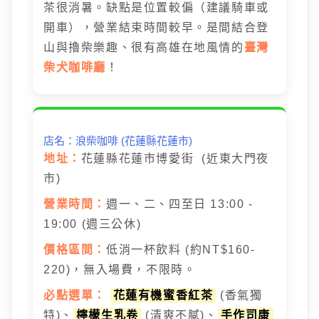
茶很消暑。缺點是位置較偏（建議騎車或
開車），營業結束時間較早。是間結合登
山與擼柴樂趣、很有高雄在地風情的
臺灣
柴犬咖啡廳
！
店名：浪柴咖啡 (花蓮縣花蓮市)
地址：
花蓮縣花蓮市博愛街 (近東大門夜
市)
營業時間：
週一、二、四至日 13:00 -
19:00 (週三公休)
價格區間：
低消一杯飲料 (約NT$160-
220)，無入場費，不限時。
必點選單：
花蓮有機蜜香紅茶
(香氣獨
特)、
檸檬生乳卷
(清爽不膩)、
手作司康